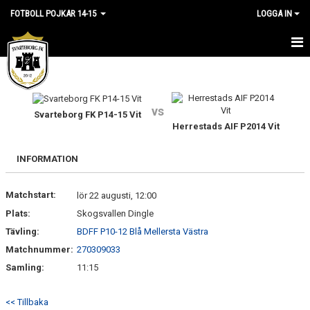
FOTBOLL POJKAR 14-15
LOGGA IN
HEM
NYHETER
vs
Svarteborg FK P14-15 Vit
Herrestads AIF P2014 Vit
KALENDER
MATCHER
INFORMATION
TRUPPEN
Matchstart:
lör 22 augusti, 12:00
Plats:
Skogsvallen Dingle
BILDGALLERI
Tävling:
BDFF P10-12 Blå Mellersta Västra
DOKUMENT
Matchnummer:
270309033
Samling:
11:15
KONTAKT
<< Tillbaka