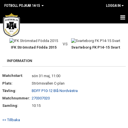
FOTBOLL POJKAR 14-15
LOGGA IN
HEM
NYHETER
vs
IFK Strömstad Födda 2015
Svarteborg FK P14-15 Svart
KALENDER
INFORMATION
MATCHER
Matchstart:
sön 31 maj, 11:00
TRUPPEN
Plats:
Strömsvallen C-plan
BILDGALLERI
Tävling:
BDFF P10-12 Blå Nordvästra
Matchnummer:
270307020
DOKUMENT
Samling:
10:15
KONTAKT
<< Tillbaka