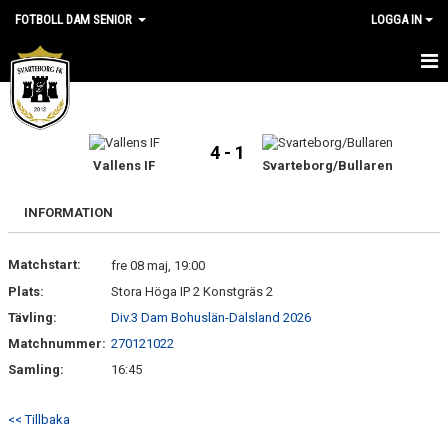
FOTBOLL DAM SENIOR
LOGGA IN
HEM
NYHETER
4 - 1
Vallens IF
Svarteborg/Bullaren
KALENDER
INFORMATION
TRUPPEN
Matchstart:
fre 08 maj, 19:00
GÄSTBOK
Plats:
Stora Höga IP 2 Konstgräs 2
BILDGALLERI
Tävling:
Div.3 Dam Bohuslän-Dalsland 2026
Matchnummer:
270121022
DOKUMENT
Samling:
16:45
KIOSKSCHEMA
<< Tillbaka
KONTAKT