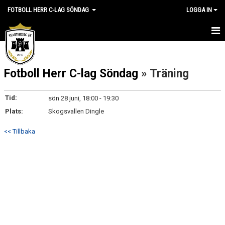
FOTBOLL HERR C-LAG SÖNDAG
LOGGA IN
HEM
Fotboll Herr C-lag Söndag
» Träning
NYHETER
KALENDER
Tid:
sön 28 juni, 18:00 - 19:30
Plats:
Skogsvallen Dingle
MATCHER
<< Tillbaka
TRUPPEN
BILDGALLERI
DOKUMENT
KONTAKT