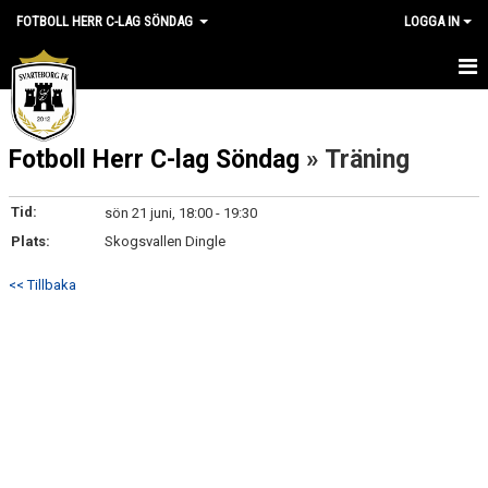
FOTBOLL HERR C-LAG SÖNDAG
LOGGA IN
HEM
Fotboll Herr C-lag Söndag
» Träning
NYHETER
KALENDER
Tid:
sön 21 juni, 18:00 - 19:30
Plats:
Skogsvallen Dingle
MATCHER
<< Tillbaka
TRUPPEN
BILDGALLERI
DOKUMENT
KONTAKT