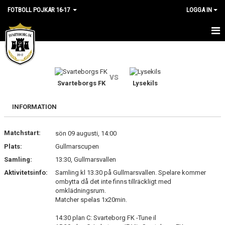
FOTBOLL POJKAR 16-17
LOGGA IN
HEM
NYHETER
vs
Svarteborgs FK
Lysekils
KALENDER
INFORMATION
BILDGALLERI
Matchstart:
sön 09 augusti, 14:00
DOKUMENT
Plats:
Gullmarscupen
KONTAKT
Samling:
13:30, Gullmarsvallen
Aktivitetsinfo:
Samling kl 13.30 på Gullmarsvallen. Spelare kommer
ombytta då det inte finns tillräckligt med
omklädningsrum.
Matcher spelas 1x20min.
14:30 plan C: Svarteborg FK -Tune il