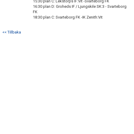
15:30 plan C: Lekstorps IF:Vit -Svarteborg FK
16:30 plan D: Groheds IF / Ljungskile SK:3 - Svarteborg
FK
18:30 plan C: Svarteborg FK -IK Zenith:Vit
<< Tillbaka