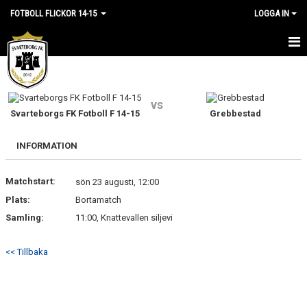
FOTBOLL FLICKOR 14-15
LOGGA IN
HEM
NYHETER
vs
Svarteborgs FK Fotboll F 14-15
Grebbestad
KALENDER
INFORMATION
MATCHER
Matchstart:
sön 23 augusti, 12:00
TRUPPEN
Plats:
Bortamatch
BILDGALLERI
Samling:
11:00, Knattevallen siljevi
DOKUMENT
<< Tillbaka
KONTAKT