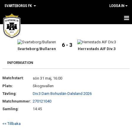
SVARTEBORGS FK
LOGGA IN
HEM
NYHETER
6 - 3
Svarteborg/Bullaren
Herrestads AIF Div.3
OM KLUBBEN
INFORMATION
KALENDER
Matchstart:
sön 31 maj, 16:00
VÅRA LAG
Plats:
Skogsvallen
Tävling:
KLUBBSHOP
Div.3 Dam Bohuslän-Dalsland 2026
Matchnummer:
270121040
MEDLEM
Samling:
14:45
VÅRA MATCHER
<< Tillbaka