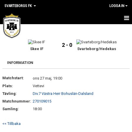
SVARTEBORGS FK
LOGGA IN
HEM
NYHETER
2 - 0
Skee IF
Svarteborg/Hedekas
OM KLUBBEN
INFORMATION
KALENDER
Matchstart:
ons 27 maj, 19:00
VÅRA LAG
Plats:
Vettevi
Tävling:
KLUBBSHOP
Div.7 Västra Herr Bohuslän-Dalsland
Matchnummer:
270109015
MEDLEM
Samling:
18:00
VÅRA MATCHER
<< Tillbaka