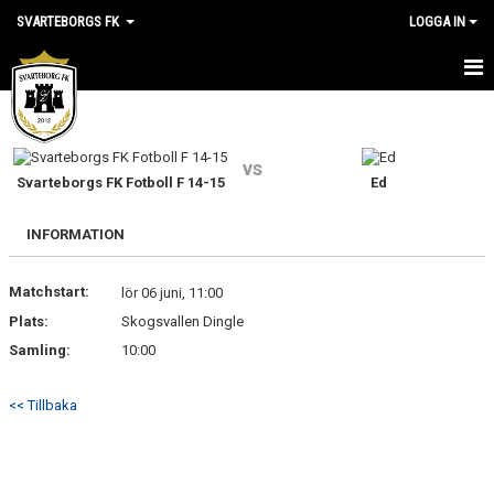
SVARTEBORGS FK
LOGGA IN
HEM
NYHETER
vs
Svarteborgs FK Fotboll F 14-15
Ed
OM KLUBBEN
INFORMATION
KALENDER
Matchstart:
lör 06 juni, 11:00
VÅRA LAG
Plats:
Skogsvallen Dingle
Samling:
KLUBBSHOP
10:00
MEDLEM
<< Tillbaka
VÅRA MATCHER