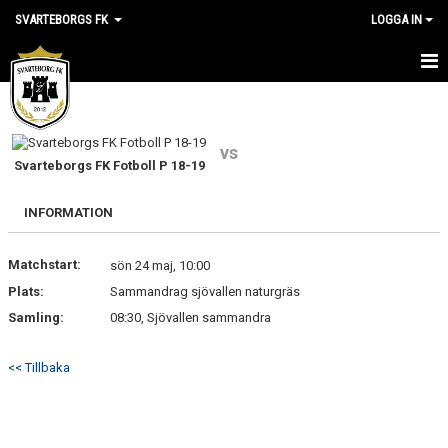
SVARTEBORGS FK
LOGGA IN
HEM
NYHETER
vs
Svarteborgs FK Fotboll P 18-19
OM KLUBBEN
INFORMATION
KALENDER
Matchstart:
sön 24 maj, 10:00
VÅRA LAG
Plats:
Sammandrag sjövallen naturgräs
Samling:
KLUBBSHOP
08:30, Sjövallen sammandra
MEDLEM
<< Tillbaka
VÅRA MATCHER