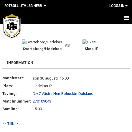
FOTBOLL UTV.LAG HERR
LOGGA IN
HEM
NYHETER
vs
Svarteborg/Hedekas
Skee IF
KALENDER
INFORMATION
MATCHER
Matchstart:
sön 30 augusti, 16:00
TRUPPEN
Plats:
Hedekas IP
BILDGALLERI
Tävling:
Div.7 Västra Herr Bohuslän-Dalsland
Matchnummer:
270109043
DOKUMENT
Samling:
15:00
KONTAKT
<< Tillbaka