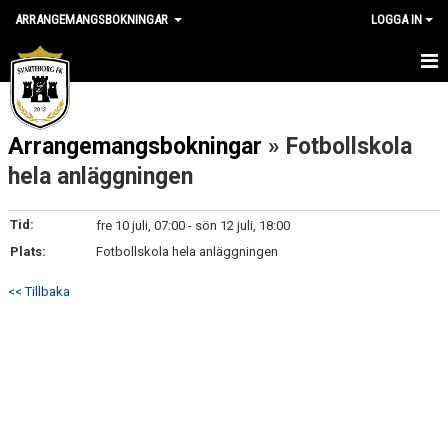
ARRANGEMANGSBOKNINGAR
LOGGA IN
HEM
Arrangemangsbokningar
» Fotbollskola
NYHETER
hela anläggningen
KALENDER
Tid:
fre 10 juli, 07:00 - sön 12 juli, 18:00
GÄSTBOK
Plats:
Fotbollskola hela anläggningen
BILDGALLERI
<< Tillbaka
KONTAKT