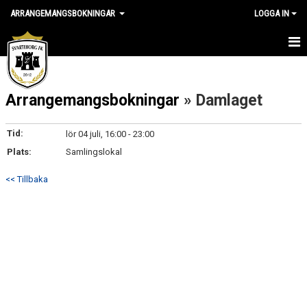
ARRANGEMANGSBOKNINGAR
LOGGA IN
HEM
Arrangemangsbokningar
» Damlaget
NYHETER
KALENDER
Tid:
lör 04 juli, 16:00 - 23:00
Plats:
Samlingslokal
GÄSTBOK
<< Tillbaka
BILDGALLERI
KONTAKT