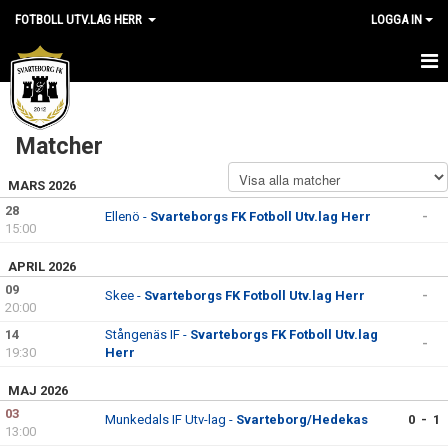
FOTBOLL UTV.LAG HERR
LOGGA IN
HEM
Matcher
NYHETER
MARS 2026
KALENDER
28
Ellenö -
Svarteborgs FK Fotboll Utv.lag Herr
-
15:00
MATCHER
APRIL 2026
TRUPPEN
09
Skee -
Svarteborgs FK Fotboll Utv.lag Herr
-
20:00
BILDGALLERI
14
Stångenäs IF -
Svarteborgs FK Fotboll Utv.lag
-
19:30
Herr
DOKUMENT
MAJ 2026
KONTAKT
03
Munkedals IF Utv-lag -
Svarteborg/Hedekas
0 - 1
13:00