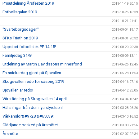
Prisutdelning Årsfesten 2019
2019-11-19 20:15
Fotbollsgalan 2019
2019-10-26 16:39
2019-10-21 21:41
"Svarteborgsdagen"
2019-09-04 19:17
SFKs Triathlon 2019
2019-08-31 20:32
Uppstart fotbollslek PF 14-15!
2019-08-20 20:30
Familjedag 31/8!
2019-08-09 13:11
Utdelning av Martin Davidssons minnesfond
2019-06-26 12:45
En snickardag gjord på Sjövallen
2019-05-28 11:53
Skogsvallen redo för säsong 2019
2019-04-16 07:16
Sjövallen är redo!
2019-04-12 23:05
Vårstädning på Skogsvallen 14 april
2019-04-04 10:42
Hälsningar från den nya styrelsen!
2019-03-28 06:26
Vårkänslor&#9728;&#65039;
2019-03-10 16:52
Glädjande besked på årsmötet
2019-03-03 21:56
Årsmöte
2019-02-07 22:34