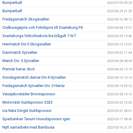
Bumperball
2023-07-03 09:29
Bumperball
2023-06-29 21:20
Fredagsmatch Skogsvallen
2023-06-16 08:12
Civilkuragepris och Fritidspris till Svarteborg FK
2023-06-08 13:57
Svarteborgs fotbollsskola lira blågult 7-9/7
2023-05-23 19:46
Herrmatch Div.5 Skogsvallen
2023-05-12 12:01
Dammatch Sjövallen
2023-05-02 11:44
Match Div. 5 Sjövallen
2023-04-28 08:49
Premiär herrar div.6
2023-04-26 13:13
Söndagsmatch damer Div.4 Sjövallen
2023-04-16 10:14
Fredagsmatch Sjövallen Div. 5 Herrar
2023-04-14 09:52
Vässjebostäder Bronssponsor
2023-03-28 10:16
Motorväst Guldsponsor 2023
2023-03-22 10:02
Ica Nära Dingle Guldsponsor
2023-03-21 08:01
Sparbanken Tanum Huvudsponsor igen
2023-03-17 08:45
Nytt samarbete med Bambusa
2023-03-16 21:37