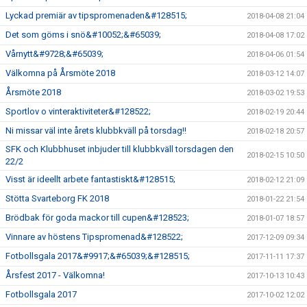
Lyckad premiär av tipspromenaden&#128515;
2018-04-08 21:04
Det som göms i snö&#10052;&#65039;
2018-04-08 17:02
Vårnytt&#9728;&#65039;
2018-04-06 01:54
Välkomna på Årsmöte 2018
2018-03-12 14:07
Årsmöte 2018
2018-03-02 19:53
Sportlov o vinteraktiviteter&#128522;
2018-02-19 20:44
Ni missar väl inte årets klubbkväll på torsdag!!
2018-02-18 20:57
SFK och Klubbhuset inbjuder till klubbkväll torsdagen den
2018-02-15 10:50
22/2
Visst är ideellt arbete fantastiskt&#128515;
2018-02-12 21:09
Stötta Svarteborg FK 2018
2018-01-22 21:54
Brödbak för goda mackor till cupen&#128523;
2018-01-07 18:57
Vinnare av höstens Tipspromenad&#128522;
2017-12-09 09:34
Fotbollsgala 2017&#9917;&#65039;&#128515;
2017-11-11 17:37
Årsfest 2017 - Välkomna!
2017-10-13 10:43
Fotbollsgala 2017
2017-10-02 12:02