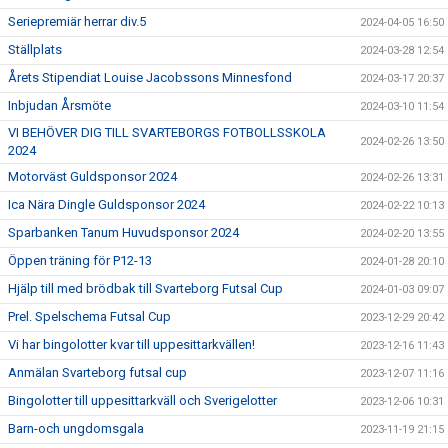
Seriepremiär herrar div.5
2024-04-05 16:50
Ställplats
2024-03-28 12:54
Årets Stipendiat Louise Jacobssons Minnesfond
2024-03-17 20:37
Inbjudan Årsmöte
2024-03-10 11:54
VI BEHÖVER DIG TILL SVARTEBORGS FOTBOLLSSKOLA
2024-02-26 13:50
2024
Motorväst Guldsponsor 2024
2024-02-26 13:31
Ica Nära Dingle Guldsponsor 2024
2024-02-22 10:13
Sparbanken Tanum Huvudsponsor 2024
2024-02-20 13:55
Öppen träning för P12-13
2024-01-28 20:10
Hjälp till med brödbak till Svarteborg Futsal Cup
2024-01-03 09:07
Prel. Spelschema Futsal Cup
2023-12-29 20:42
Vi har bingolotter kvar till uppesittarkvällen!
2023-12-16 11:43
Anmälan Svarteborg futsal cup
2023-12-07 11:16
Bingolotter till uppesittarkväll och Sverigelotter
2023-12-06 10:31
Barn-och ungdomsgala
2023-11-19 21:15