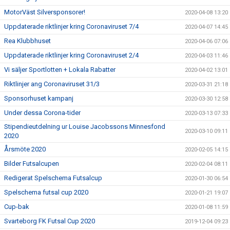
MotorVäst Silversponsorer!
2020-04-08 13:20
Uppdaterade riktlinjer kring Coronaviruset 7/4
2020-04-07 14:45
Rea Klubbhuset
2020-04-06 07:06
Uppdaterade riktlinjer kring Coronaviruset 2/4
2020-04-03 11:46
Vi säljer Sportlotten + Lokala Rabatter
2020-04-02 13:01
Riktlinjer ang Coronaviruset 31/3
2020-03-31 21:18
Sponsorhuset kampanj
2020-03-30 12:58
Under dessa Corona-tider
2020-03-13 07:33
Stipendieutdelning ur Louise Jacobssons Minnesfond
2020-03-10 09:11
2020
Årsmöte 2020
2020-02-05 14:15
Bilder Futsalcupen
2020-02-04 08:11
Redigerat Spelschema Futsalcup
2020-01-30 06:54
Spelschema futsal cup 2020
2020-01-21 19:07
Cup-bak
2020-01-08 11:59
Svarteborg FK Futsal Cup 2020
2019-12-04 09:23