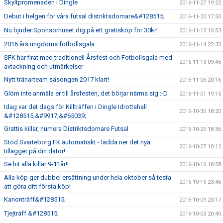
Skyltpromenaden i Dingle
2016-11-27 19:22
Debut i helgen för våra futsal distriktsdomare&#128515;
2016-11-20 17:50
Nu bjuder Sponsorhuset dig på ett gratisköp för 30kr!
2016-11-15 15:53
2016 års ungdoms fotbollsgala
2016-11-14 22:35
SFK har firat med traditionell Årsfest och Fotbollsgala med
2016-11-13 09:45
avtackning och utmärkelser
Nytt tränarteam säsongen 2017 klart!
2016-11-06 20:16
Glöm inte anmäla er till årsfesten, det börjar närma sig :-D
2016-11-01 19:15
Idag var det dags för Killträffen i Dingle Idrottshall
2016-10-30 18:20
&#128515;&#9917;&#65039;
Grattis killar, numera Distriktsdomare Futsal
2016-10-29 18:36
Stöd Svarteborg FK automatiskt - ladda ner det nya
2016-10-27 10:12
tillägget på din dator!
Se hit alla killar 9-11år!!
2016-10-16 18:58
Alla köp ger dubbel ersättning under hela oktober så testa
2016-10-15 23:46
att göra ditt första köp!
Kanonträff&#128515;
2016-10-09 23:17
Tjejträff &#128515;
2016-10-03 20:40