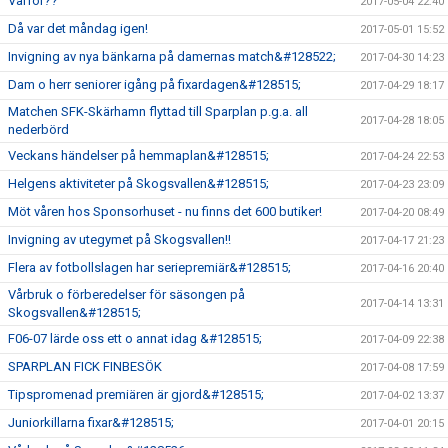
Varför??
2017-05-04 22:40
Då var det måndag igen!
2017-05-01 15:52
Invigning av nya bänkarna på damernas match&#128522;
2017-04-30 14:23
Dam o herr seniorer igång på fixardagen&#128515;
2017-04-29 18:17
Matchen SFK-Skärhamn flyttad till Sparplan p.g.a. all
2017-04-28 18:05
nederbörd
Veckans händelser på hemmaplan&#128515;
2017-04-24 22:53
Helgens aktiviteter på Skogsvallen&#128515;
2017-04-23 23:09
Möt våren hos Sponsorhuset - nu finns det 600 butiker!
2017-04-20 08:49
Invigning av utegymet på Skogsvallen!!
2017-04-17 21:23
Flera av fotbollslagen har seriepremiär&#128515;
2017-04-16 20:40
Vårbruk o förberedelser för säsongen på
2017-04-14 13:31
Skogsvallen&#128515;
F06-07 lärde oss ett o annat idag &#128515;
2017-04-09 22:38
SPARPLAN FICK FINBESÖK
2017-04-08 17:59
Tipspromenad premiären är gjord&#128515;
2017-04-02 13:37
Juniorkillarna fixar&#128515;
2017-04-01 20:15