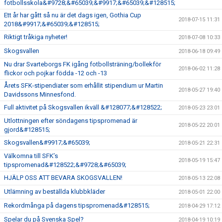
fotbollsskola&#9728;&#65039;&#9917;&#65039;&#128515;
Ett år har gått så nu är det dags igen, Gothia Cup
2018-07-15 11:31
2018&#9917;&#65039;&#128515;
Riktigt tråkiga nyheter!
2018-07-08 10:33
Skogsvallen
2018-06-18 09:49
Nu drar Svarteborgs FK igång fotbollsträning/bollekför
2018-06-02 11:28
flickor och pojkar födda -12 och -13
Årets SFK-stipendiater som erhållit stipendium ur Martin
2018-05-27 19:40
Davidssons Minnesfond.
Full aktivitet på Skogsvallen ikväll &#128077;&#128522;
2018-05-23 23:01
Utlottningen efter söndagens tipspromenad är
2018-05-22 20:01
gjord&#128515;
Skogsvallen&#9917;&#65039;
2018-05-21 22:31
Välkomna till SFK’s
2018-05-19 15:47
tipspromenad&#128522;&#9728;&#65039;
HJÄLP OSS ATT BEVARA SKOGSVALLEN!
2018-05-13 22:08
Utlämning av beställda klubbkläder
2018-05-01 22:00
Rekordmånga på dagens tipspromenad&#128515;
2018-04-29 17:12
Spelar du på Svenska Spel?
2018-04-19 10:19