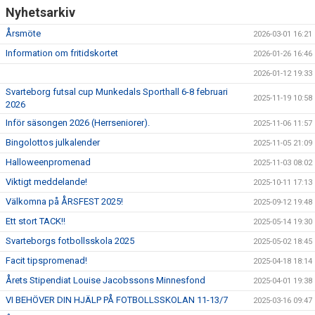
Nyhetsarkiv
Årsmöte
2026-03-01 16:21
Information om fritidskortet
2026-01-26 16:46
2026-01-12 19:33
Svarteborg futsal cup Munkedals Sporthall 6-8 februari
2025-11-19 10:58
2026
Inför säsongen 2026 (Herrseniorer).
2025-11-06 11:57
Bingolottos julkalender
2025-11-05 21:09
Halloweenpromenad
2025-11-03 08:02
Viktigt meddelande!
2025-10-11 17:13
Välkomna på ÅRSFEST 2025!
2025-09-12 19:48
Ett stort TACK!!
2025-05-14 19:30
Svarteborgs fotbollsskola 2025
2025-05-02 18:45
Facit tipspromenad!
2025-04-18 18:14
Årets Stipendiat Louise Jacobssons Minnesfond
2025-04-01 19:38
VI BEHÖVER DIN HJÄLP PÅ FOTBOLLSSKOLAN 11-13/7
2025-03-16 09:47