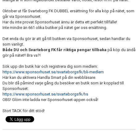
KONSTGRÄS
Oktober ut får Svarteborg FK DUBBEL ersättning för alla köp på nätet, som
SPONSORHUSET
går via Sponsorhuset.
Har du inte provat Sponsorhuset ännu är detta ett perfekt tillfälle!
GRÄSROTEN
Inte mindre än 661 olika butiker på nätet ger oss ersättning.
Det enda du gör är att gå till butiken via Sponsorhuset, sedan handlar du
som vanligt.
Både DU och Svarteborg FK får riktiga pengar tillbaka
på köp du ändå
gör på nätet!! Bra va?!
Sök upp din butik här och registrera dig som medlem:
https://www.sponsorhuset.se/svarteborgsfk/bli-medlem
Här kan du aktivera Handla Smart på din webbläsare.
Du blir då påmind varje gång du besöker en butik som är kopplad till
Sponsorhuset:
https://www.sponsorhuset.se/svarteborgsfk/hs
OBS! Glöm inte ladda ner Sponsorhuset-appen också!
Stort TACK för ditt stöd!