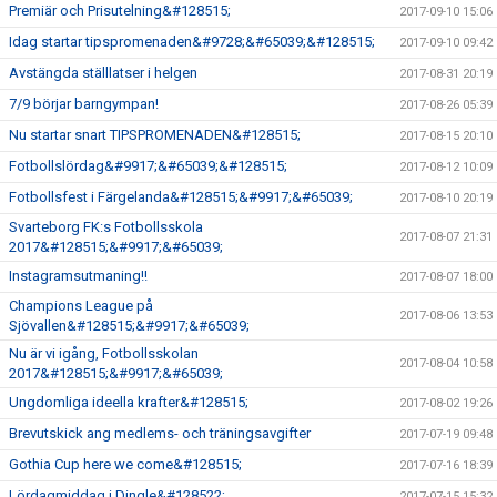
Premiär och Prisutelning&#128515;
2017-09-10 15:06
Idag startar tipspromenaden&#9728;&#65039;&#128515;
2017-09-10 09:42
Avstängda ställlatser i helgen
2017-08-31 20:19
7/9 börjar barngympan!
2017-08-26 05:39
Nu startar snart TIPSPROMENADEN&#128515;
2017-08-15 20:10
Fotbollslördag&#9917;&#65039;&#128515;
2017-08-12 10:09
Fotbollsfest i Färgelanda&#128515;&#9917;&#65039;
2017-08-10 20:19
Svarteborg FK:s Fotbollsskola
2017-08-07 21:31
2017&#128515;&#9917;&#65039;
Instagramsutmaning!!
2017-08-07 18:00
Champions League på
2017-08-06 13:53
Sjövallen&#128515;&#9917;&#65039;
Nu är vi igång, Fotbollsskolan
2017-08-04 10:58
2017&#128515;&#9917;&#65039;
Ungdomliga ideella krafter&#128515;
2017-08-02 19:26
Brevutskick ang medlems- och träningsavgifter
2017-07-19 09:48
Gothia Cup here we come&#128515;
2017-07-16 18:39
Lördagmiddag i Dingle&#128522;
2017-07-15 15:32