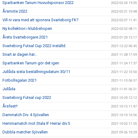
Sparbanken Tanum Huvudsponsor 2022
2022-02-24 19:05
Årsmöte 2022
2022-02-21 10:48
Vill ni vara med att sponsra Svarteborg FK?
2022-02-07 11:41
Ny kollektion i klubbshopen
2022-02-02 08:11
Årets Svarteborgare 2021
2022-01-20 15:17
Svarteborg Futsal Cup 2022 inställd.
2021-12-22 06:45
Snart är dagen här…
2021-11-28 17:59
Sparbanken Tanum gör det igen
2021-11-24 17:37
Jullåda sista beställningsdatum 30/11
2021-11-22 10:50
Fotbollsgalan 2021
2021-11-10 06:57
Jullåda
2021-11-01 06:51
Svarteborg Futsal cup 2022
2021-10-29 12:12
Årsfest!!
2021-10-15 11:47
Dammatch Div. 4 Sjövallen
2021-10-10 10:56
Hemmamatch mot Stala IF Herrar div.5
2021-10-02 11:55
Dubbla matcher Sjövallen
2021-09-26 10:29