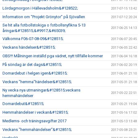
Lördagmorgon i Hällevadsholm&#128522;
2017-07-15 13:42
Information om "Projekt Grönytor" på Sjövallen
2017-07-12 20:24
Se hit alla fotbollstokiga o fotbollsnyfikna 5-13
2017-06-25 14:13
åringar&#128515;&#9917;&#65039;
Välkomna F06-07-08-09&#128515;
2017-06-07 20:45
Veckans händelser&#128515;
2017-06-05 22:42
OBS!!! Målningen inställd pga vädret, nytt tillfälle kommer
2017-06-04 16:18
På söndag är det dags&#128515;
2017-06-02 20:19
Domardebut i helgen igen&#128515;
2017-06-01 21:10
Veckans "hemma"händelser&#128515;
2017-05-31 21:18
Ny vecka nya utmaningar&#128515;veckans
2017-05-22 22:51
hemmahändelser
Domardebut&#128515;
2017-05-21 19:04
Hemmahändelser i veckan&#128515;
2017-05-16 17:02
Medlems- och träningsavgifter 2017
2017-05-13 13:48
Veckans "hemmahändelser"&#128515;
2017-05-08 23:21