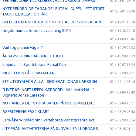
SFK INBJUDER TILL KLUBBKVÄLL TORSDAG 5 MARS
2015-03-01 23:19
NYTT REKORD-DELTAGANDE I FUTSAL CUPEN - ETT STORT
2015-02-01 22:00
TACK TILL ALLA FÖR I ÅR!
SPELSCHEMA SPORTSHOPEN FUTSAL CUP 2015 - KLART!
2014-12-21 15:58
Ungdomarnas fotbolls avslutning 2014
2014-11-26 20:18
2014-11-09 16:45
Vart tog planen vägen?
2014-10-29 22:03
ÅRSAVSLUTNINGAR SFK-FOTBOLL
2014-10-20 13:59
Inbjudan till Sportshopen Futsal Cup
2014-10-07 18:24
INGET LUGN PÅ HEMMAPLAN
2014-09-28 12:11
ETT UTEGYM FÖR ALLA - SIGNERAT JONAS LARSSON
2014-09-14 08:18
”LIVET ÄR INGET UPPDUKAT BORD - VILL MAN HA ..." -
2014-09-06 12:42
Signerat Jonas Larsson
NU HÄNDER DET STORA SAKER PÅ SKOGSVALLEN...
2014-09-06 10:11
ASFALTERING FAS2 KLART
2014-08-29 23:43
Lars-Åke Winblad om Svarteborgs konstgräsprojekt
2014-08-29 18:54
LITE FRÅN AKTIVITETERNA PÅ SJÖVALLEN I LÖRDAGS
2014-08-25 01:11