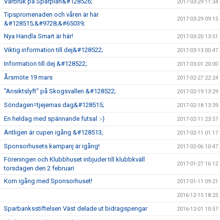
Vårbruk på Sparplan&#128526;
2017-03-29 11:34
Tipspromenaden och våren är här
2017-03-29 09:15
&#128515;&#9728;&#65039;
Nya Handla Smart är här!
2017-03-20 13:51
Viktig information till dej&#128522;
2017-03-13 00:47
Information till dej &#128522;
2017-03-01 20:00
Årsmöte 19 mars
2017-02-27 22:24
"Ansiktslyft" på Skogsvallen &#128522;
2017-02-19 13:29
Söndagen=tjejernas dag&#128515;
2017-02-18 13:39
En heldag med spännande futsal :-)
2017-02-11 23:57
Äntligen är cupen igång &#128513;
2017-02-11 01:17
Sponsorhusets kampanj är igång!
2017-02-06 10:47
Föreningen och Klubbhuset inbjuder till klubbkväll
2017-01-27 16:12
torsdagen den 2 februari
Kom igång med Sponsorhuset!
2017-01-11 09:21
2016-12-15 18:25
Sparbanksstiftelsen Väst delade ut bidragspengar
2016-12-01 10:57