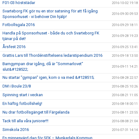
F01-03 höststädar
2016-10-02 19:18
Svarteborg FK gör nu en stor satsning för att få igång
2016-09-30 09:53
Sponsorhuset - vi behöver Din hjälp!
Fotbollsgala 2016
2016-09-29 18:11
Handla på Sponsorhuset - både du och Svarteborg FK
2016-09-28 19:23
tjänar på det!
Årsfest 2016
2016-09-25 13:41
Grattis Lars till Thordénstiftelsens ledarstipendium 2016
2016-09-18 13:50
Barngympan drar igång, då är "Sommarlovet"
2016-09-11 14:21
slut&#128522;
Nu startar "gympan" igen, kom o va med &#128515;
2016-08-28 22:57
DM i Boule 23/8
2016-08-25 10:26
Spinning start i veckan
2016-08-21 11:05
En häftig fotbollshelg!
2016-08-18 00:11
Nu drar fotbollsgänget till Färgelanda
2016-08-11 23:55
Tack till alla våra juniorer!!!
2016-08-08 21:04
Simskola 2016
2016-07-31 14:14
En minnesvärd dag för SFK – Munkedals Kommun