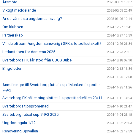
Årsmöte
2025-03-02 19:37
Viktigt meddelande
2025-02-05 20:49
Är du vår nästa ungdomsansvarig?
2025-01-06 10:14
Om klubben
2024-12-27 15:41
Partnerskap
2024-12-27 15:39
Vill du bli barn-/ungdomsansvarig i SFK:s fotbollsutskott?
2024-12-26 21:34
Ledarstaben för damerna 2025
2024-12-23 20:51
Svarteborgs FK får stöd från OBOS Jubel
2024-12-18 07:10
Bingolotter
2024-12-13 16:34
2024-11-25 17:08
Anmälningar till Svarteborg futsal cup i Munkedal sporthall
2024-11-25 11:26
7-9/2
Svarteborg FK säljer bingolotter till uppesittarkvällen 23/11
2024-11-11 14:24
Svarteborgs tipspromenad
2024-11-10 21:47
Svarteborg futsal cup 7-9/2 2025
2024-11-04 21:18
Ungdomsgala 1/12
2024-11-02 23:03
Renovering Sjövallen
2024-11-02 19:39