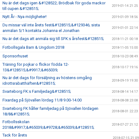
Nu är det dags igen &#128522; Brödbak för goda mackor
2019-01-14 21:25
till cupen &#128515;
Nytt År - Nya möjligheter!
2019-01-09 18:56
Du missar väl inte årets fest&#128515;&#129346; sista
2019-01-01 22:14
anmälan 5/1 kontakta Johanna el Jonathan
Nu är det dags att anmäla sig till SFK:s årsfest&#128515;
2018-11-21 00:18
Fotbollsgala Barn & Ungdom 2018
2018-11-05 15:00
Sponsorhuset
2018-10-23 08:49
Träning för pojkar o flickor födda 12-
2018-10-17 19:16
13&#128515;&#9917;&#65039;
Nu är det dags för försäljning av höstens omgång
2018-09-19 19:30
idrottsrabatthäften&#128515;
Svarteborg FK:s Familjedag&#128515;
2018-08-14 14:17
Fixardag på Sjövallen lördag 11/8 9.00-14.00
2018-08-08 23:08
Svarteborg FK håller familjedag på Sjövallen lördagen
2018-08-01 22:23
18/8&#128515;
Fotbollsskolan
2018-07-27 21:12
2018&#9917;&#65039;&#9728;&#65039;&#128515;
Tack för årets
2018-07-15 21:09