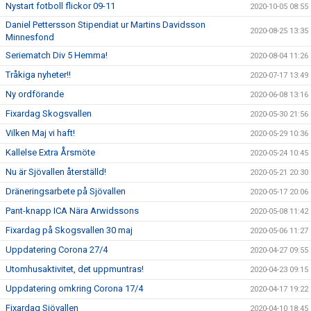
Nystart fotboll flickor 09-11
2020-10-05 08:55
Daniel Pettersson Stipendiat ur Martins Davidsson
2020-08-25 13:35
Minnesfond
Seriematch Div 5 Hemma!
2020-08-04 11:26
Tråkiga nyheter!!
2020-07-17 13:49
Ny ordförande
2020-06-08 13:16
Fixardag Skogsvallen
2020-05-30 21:56
Vilken Maj vi haft!
2020-05-29 10:36
Kallelse Extra Årsmöte
2020-05-24 10:45
Nu är Sjövallen återställd!
2020-05-21 20:30
Dräneringsarbete på Sjövallen
2020-05-17 20:06
Pant-knapp ICA Nära Arwidssons
2020-05-08 11:42
Fixardag på Skogsvallen 30 maj
2020-05-06 11:27
Uppdatering Corona 27/4
2020-04-27 09:55
Utomhusaktivitet, det uppmuntras!
2020-04-23 09:15
Uppdatering omkring Corona 17/4
2020-04-17 19:22
Fixardag Sjövallen
2020-04-10 18:45