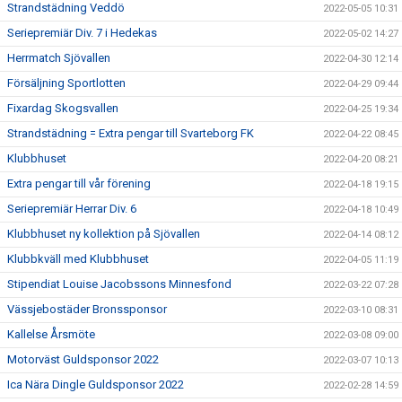
Strandstädning Veddö
2022-05-05 10:31
Seriepremiär Div. 7 i Hedekas
2022-05-02 14:27
Herrmatch Sjövallen
2022-04-30 12:14
Försäljning Sportlotten
2022-04-29 09:44
Fixardag Skogsvallen
2022-04-25 19:34
Strandstädning = Extra pengar till Svarteborg FK
2022-04-22 08:45
Klubbhuset
2022-04-20 08:21
Extra pengar till vår förening
2022-04-18 19:15
Seriepremiär Herrar Div. 6
2022-04-18 10:49
Klubbhuset ny kollektion på Sjövallen
2022-04-14 08:12
Klubbkväll med Klubbhuset
2022-04-05 11:19
Stipendiat Louise Jacobssons Minnesfond
2022-03-22 07:28
Vässjebostäder Bronssponsor
2022-03-10 08:31
Kallelse Årsmöte
2022-03-08 09:00
Motorväst Guldsponsor 2022
2022-03-07 10:13
Ica Nära Dingle Guldsponsor 2022
2022-02-28 14:59