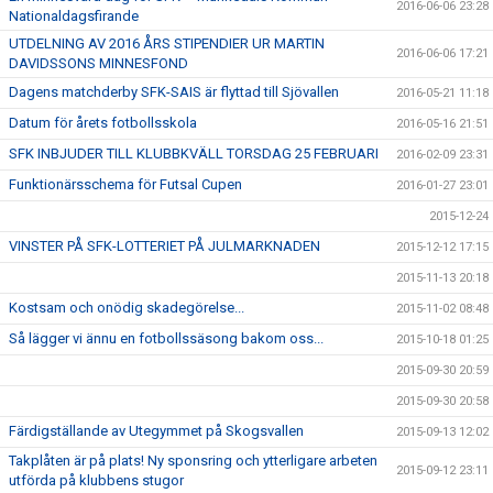
2016-06-06 23:28
Nationaldagsfirande
UTDELNING AV 2016 ÅRS STIPENDIER UR MARTIN
2016-06-06 17:21
DAVIDSSONS MINNESFOND
Dagens matchderby SFK-SAIS är flyttad till Sjövallen
2016-05-21 11:18
Datum för årets fotbollsskola
2016-05-16 21:51
SFK INBJUDER TILL KLUBBKVÄLL TORSDAG 25 FEBRUARI
2016-02-09 23:31
Funktionärsschema för Futsal Cupen
2016-01-27 23:01
2015-12-24
VINSTER PÅ SFK-LOTTERIET PÅ JULMARKNADEN
2015-12-12 17:15
2015-11-13 20:18
Kostsam och onödig skadegörelse...
2015-11-02 08:48
Så lägger vi ännu en fotbollssäsong bakom oss...
2015-10-18 01:25
2015-09-30 20:59
2015-09-30 20:58
Färdigställande av Utegymmet på Skogsvallen
2015-09-13 12:02
Takplåten är på plats! Ny sponsring och ytterligare arbeten
2015-09-12 23:11
utförda på klubbens stugor