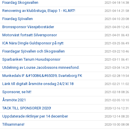
Fixardag Skogsvallen
2021-04-18 14:38
Renovering av klubbstuga, Etapp 1 - KLART!
2021-04-14 21:58
Fixardag Sjövallen
2021-04-10 20:08
Bronssponsor Vässjebostäder
2021-04-09 12:45
Motorväst fortsatt Silversponsor
2021-04-01 06:43
ICA Nära Dingle Guldsponsor på nytt
2021-03-25 06:49
Fixardagar Sjövallen och Skogsvallen
2021-03-22 10:46
Sparbanken Tanum Huvudsponsor
2021-03-11 06:41
Utdelning av Louise Jacobssons minnesfond.
2021-03-04 14:29
Munkedals IF &#10084;&#65039; Svarteborg FK
2021-02-28 19:54
Länk till digitalt årsmöte onsdag 24/2 kl.18
2021-02-21 11:02
Sponsorer, se hit!
2021-02-18 08:26
Årsmöte 2021
2021-02-05 10:10
TACK TILL SPONSORER 2020!
2020-12-16 12:31
Uppdaterade riktlinjer per 14 december
2020-12-14 08:20
Tillsammans!
2020-10-30 08:08