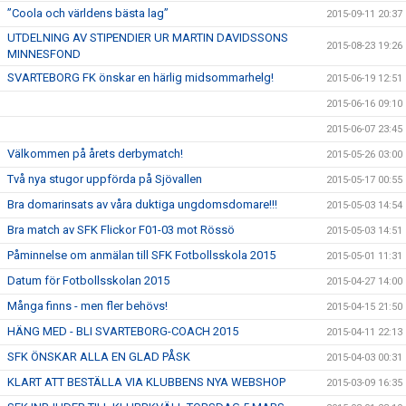
”Coola och världens bästa lag”
2015-09-11 20:37
UTDELNING AV STIPENDIER UR MARTIN DAVIDSSONS
2015-08-23 19:26
MINNESFOND
SVARTEBORG FK önskar en härlig midsommarhelg!
2015-06-19 12:51
2015-06-16 09:10
2015-06-07 23:45
Välkommen på årets derbymatch!
2015-05-26 03:00
Två nya stugor uppförda på Sjövallen
2015-05-17 00:55
Bra domarinsats av våra duktiga ungdomsdomare!!!
2015-05-03 14:54
Bra match av SFK Flickor F01-03 mot Rössö
2015-05-03 14:51
Påminnelse om anmälan till SFK Fotbollsskola 2015
2015-05-01 11:31
Datum för Fotbollsskolan 2015
2015-04-27 14:00
Många finns - men fler behövs!
2015-04-15 21:50
HÄNG MED - BLI SVARTEBORG-COACH 2015
2015-04-11 22:13
SFK ÖNSKAR ALLA EN GLAD PÅSK
2015-04-03 00:31
KLART ATT BESTÄLLA VIA KLUBBENS NYA WEBSHOP
2015-03-09 16:35