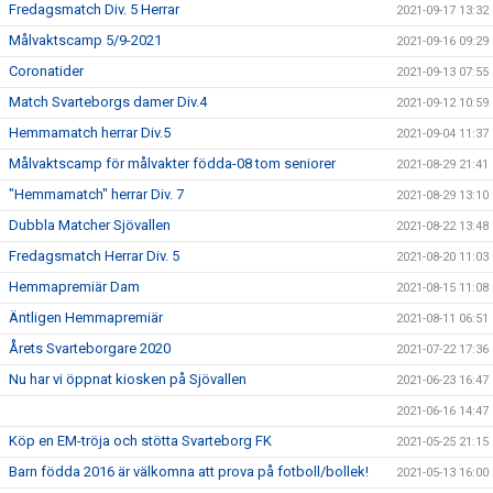
Fredagsmatch Div. 5 Herrar
2021-09-17 13:32
Målvaktscamp 5/9-2021
2021-09-16 09:29
Coronatider
2021-09-13 07:55
Match Svarteborgs damer Div.4
2021-09-12 10:59
Hemmamatch herrar Div.5
2021-09-04 11:37
Målvaktscamp för målvakter födda-08 tom seniorer
2021-08-29 21:41
"Hemmamatch" herrar Div. 7
2021-08-29 13:10
Dubbla Matcher Sjövallen
2021-08-22 13:48
Fredagsmatch Herrar Div. 5
2021-08-20 11:03
Hemmapremiär Dam
2021-08-15 11:08
Äntligen Hemmapremiär
2021-08-11 06:51
Årets Svarteborgare 2020
2021-07-22 17:36
Nu har vi öppnat kiosken på Sjövallen
2021-06-23 16:47
2021-06-16 14:47
Köp en EM-tröja och stötta Svarteborg FK
2021-05-25 21:15
Barn födda 2016 är välkomna att prova på fotboll/bollek!
2021-05-13 16:00