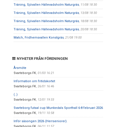
Träning, Sjövallen Hällevadsholm Naturgräs
, 11/08 18:30
Träning, Sjövallen Hällevadsholm Naturgräs
, 13/08 18:30
Träning, Sjövallen Hällevadsholm Naturgräs
, 18/08 18:30
Träning, Sjövallen Hällevadsholm Naturgräs
, 20/08 18:30
Match, Fridhemsvallen Konstgräs
, 21/08 19:00
NYHETER FRÅN FÖRENINGEN
Årsmöte
Svarteborgs FK
,
01/03 16:21
Information om fritidskortet
Svarteborgs FK
,
26/01 16:46
(..)
Svarteborgs FK
,
12/01 19:33
Svarteborg futsal cup Munkedals Sporthall 6-8 februari 2026
Svarteborgs FK
,
19/11 10:58
Inför säsongen 2026 (Herrseniorer).
Svarteborgs FK
,
06/11 11:57