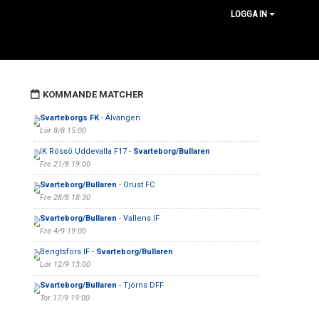
LOGGA IN
KOMMANDE MATCHER
Svarteborgs FK
- Älvängen
Lör 8/8 15:00
IK Rössö Uddevalla F17 -
Svarteborg/Bullaren
Fre 21/8 19:00
Svarteborg/Bullaren
- Orust FC
Fre 28/8 18:30
Svarteborg/Bullaren
- Vallens IF
Fre 4/9 19:00
Bengtsfors IF -
Svarteborg/Bullaren
Lör 12/9 13:00
Svarteborg/Bullaren
- Tjörns DFF
Tor 17/9 19:00