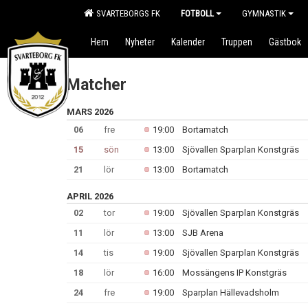
SVARTEBORGS FK
FOTBOLL
GYMNASTIK
Hem
Nyheter
Kalender
Truppen
Gästbok
Matcher
MARS 2026
06
fre
19:00
Bortamatch
15
sön
13:00
Sjövallen Sparplan Konstgräs
21
lör
13:00
Bortamatch
APRIL 2026
02
tor
19:00
Sjövallen Sparplan Konstgräs
11
lör
13:00
SJB Arena
14
tis
19:00
Sjövallen Sparplan Konstgräs
18
lör
16:00
Mossängens IP Konstgräs
24
fre
19:00
Sparplan Hällevadsholm