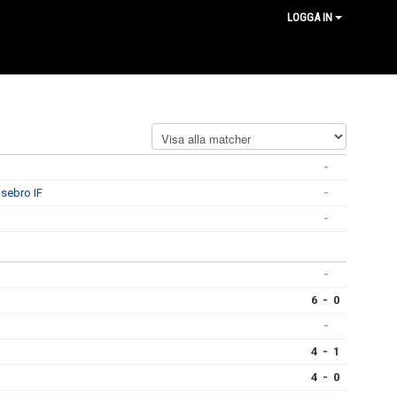
LOGGA IN
-
Åsebro IF
-
-
-
6 - 0
-
4 - 1
4 - 0