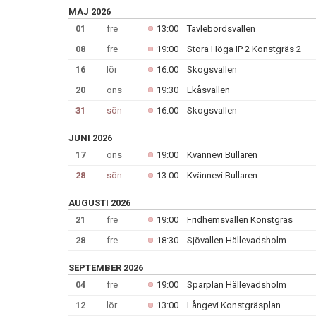
MAJ 2026
01
fre
13:00
Tavlebordsvallen
08
fre
19:00
Stora Höga IP 2 Konstgräs 2
16
lör
16:00
Skogsvallen
20
ons
19:30
Ekåsvallen
31
sön
16:00
Skogsvallen
JUNI 2026
17
ons
19:00
Kvännevi Bullaren
28
sön
13:00
Kvännevi Bullaren
AUGUSTI 2026
21
fre
19:00
Fridhemsvallen Konstgräs
28
fre
18:30
Sjövallen Hällevadsholm
SEPTEMBER 2026
04
fre
19:00
Sparplan Hällevadsholm
12
lör
13:00
Långevi Konstgräsplan