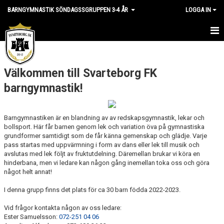
BARNGYMNASTIK SÖNDAGSSGRUPPEN 3-4 ÅR
LOGGA IN
HEM
Välkommen till Svarteborg FK
NYHETER
barngymnastik!
KALENDER
MATCHER
Barngymnastiken är en blandning av av redskapsgymnastik, lekar och
bollsport. Här får barnen genom lek och variation öva på gymnastiska
grundformer samtidigt som de får känna gemenskap och glädje. Varje
TRUPPEN
pass startas med uppvärmning i form av dans eller lek till musik och
avslutas med lek följt av fruktutdelning. Däremellan brukar vi köra en
KONTAKT
hinderbana, men vi ledare kan någon gång inemellan toka oss och göra
något helt annat!
I denna grupp finns det plats för ca 30 barn födda 2022-2023.
Vid frågor kontakta någon av oss ledare:
Ester Samuelsson:
072-251 04 06