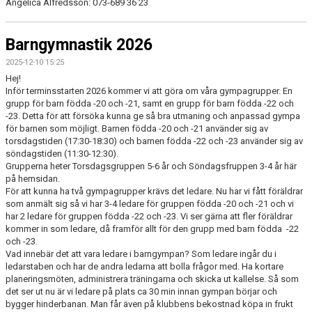
Angelica Alfredsson: 073-689 36 23
Barngymnastik 2026
2025-12-10 15:25
Hej!
Inför terminsstarten 2026 kommer vi att göra om våra gympagrupper. En
grupp för barn födda -20 och -21, samt en grupp för barn födda -22 och
-23. Detta för att försöka kunna ge så bra utmaning och anpassad gympa
för barnen som möjligt. Barnen födda -20 och -21 använder sig av
torsdagstiden (17:30-18:30) och barnen födda -22 och -23 använder sig av
söndagstiden (11:30-12:30).
Grupperna heter Torsdagsgruppen 5-6 år och Söndagsfruppen 3-4 år här
på hemsidan.
För att kunna ha två gympagrupper krävs det ledare. Nu har vi fått föräldrar
som anmält sig så vi har 3-4 ledare för gruppen födda -20 och -21 och vi
har 2 ledare för gruppen födda -22 och -23. Vi ser gärna att fler föräldrar
kommer in som ledare, då framför allt för den grupp med barn födda -22
och -23.
Vad innebär det att vara ledare i barngympan? Som ledare ingår du i
ledarstaben och har de andra ledarna att bolla frågor med. Ha kortare
planeringsmöten, administrera träningarna och skicka ut kallelse. Så som
det ser ut nu är vi ledare på plats ca 30 min innan gympan börjar och
bygger hinderbanan. Man får även på klubbens bekostnad köpa in frukt