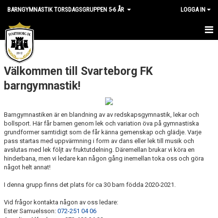
BARNGYMNASTIK TORSDAGSGRUPPEN 5-6 ÅR
LOGGA IN
HEM
Välkommen till Svarteborg FK
NYHETER
barngymnastik!
KALENDER
GÄSTBOK
Barngymnastiken är en blandning av av redskapsgymnastik, lekar och
bollsport. Här får barnen genom lek och variation öva på gymnastiska
grundformer samtidigt som de får känna gemenskap och glädje. Varje
BILDGALLERI
pass startas med uppvärmning i form av dans eller lek till musik och
avslutas med lek följt av fruktutdelning. Däremellan brukar vi köra en
DOKUMENT
hinderbana, men vi ledare kan någon gång inemellan toka oss och göra
något helt annat!
KONTAKT
I denna grupp finns det plats för ca 30 barn födda 2020-2021.
Vid frågor kontakta någon av oss ledare:
Ester Samuelsson:
072-251 04 06