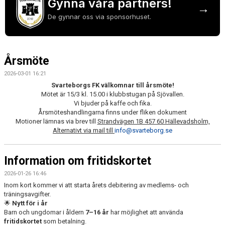
Gynna våra partners!
KONSTGRÄS
→
De gynnar oss via sponsorhuset.
SPONSORHUSET
GRÄSROTEN
Årsmöte
2026-03-01 16:21
Svarteborgs FK välkomnar till årsmöte!
Mötet är 15/3 kl. 15.00 i klubbstugan på Sjövallen.
Vi bjuder på kaffe och fika.
Årsmöteshandlingarna finns under fliken dokument
Motioner lämnas via brev till
Strandvägen 1B 457 60 Hällevadsholm,
Alternativt via mail till
info@svarteborg.se
Information om fritidskortet
2026-01-26 16:46
Inom kort kommer vi att starta årets debitering av medlems- och
träningsavgifter.
🌟
Nytt för i år
Barn och ungdomar i åldern
7–16 år
har möjlighet att använda
fritidskortet
som betalning.