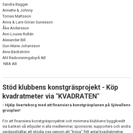
Sandra Bagger
Annette & Johnny
Tomas Mattsson
Anna & Lars-Göran Sunesson
Åke Andersson
Ann-Louise Rultén
Alexander Bill
Gun-Marie Johansson
Aine Bäckström
Ahl Redovisningsbyrå AB
NBA AB
Stöd klubbens konstgräsprojekt - Köp
kvadratmeter via "KVADRATEN"
- Hjälp Svarteborg med att finansiera konstgräsplanen på Sjövallens
grusplan!
För att finansiera konstgräsprojektet och minimera klubbens byggkredit
via banken så erbjuder vi alla medlemmar, sponsorer, supporters och andra
vardagshjältar att stödja oss genom att ”köpa” fritt antal kvadratmetrar