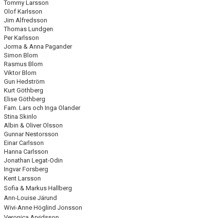
Tommy Larsson
Olof Karlsson
Jim Alfredsson
Thomas Lundgen
Per Karlsson
Jorma & Anna Pagander
Simon Blom
Rasmus Blom
Viktor Blom
Gun Hedström
Kurt Göthberg
Elise Göthberg
Fam. Lars och Inga Olander
Stina Skinlo
Albin & Oliver Olsson
Gunnar Nestorsson
Einar Carlsson
Hanna Carlsson
Jonathan Legat-Odin
Ingvar Forsberg
Kent Larsson
Sofia & Markus Hallberg
Ann-Louise Järund
Wivi-Anne Höglind Jonsson
Veronica Arvidsson