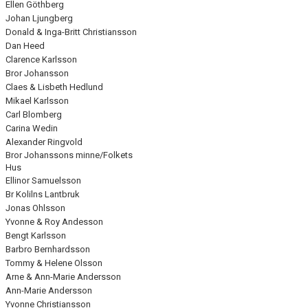
Ellen Göthberg
Johan Ljungberg
Donald & Inga-Britt Christiansson
Dan Heed
Clarence Karlsson
Bror Johansson
Claes & Lisbeth Hedlund
Mikael Karlsson
Carl Blomberg
Carina Wedin
Alexander Ringvold
Bror Johanssons minne/Folkets
Hus
Ellinor Samuelsson
Br Kolilns Lantbruk
Jonas Ohlsson
Yvonne & Roy Andesson
Bengt Karlsson
Barbro Bernhardsson
Tommy & Helene Olsson
Arne & Ann-Marie Andersson
Ann-Marie Andersson
Yvonne Christiansson