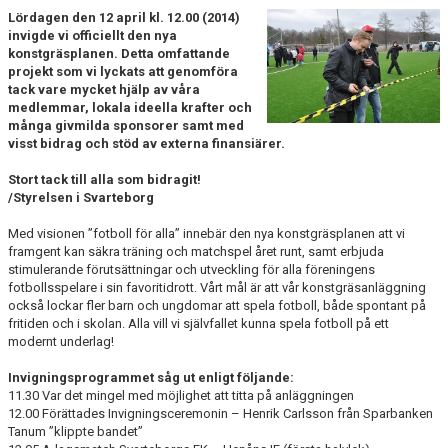
Lördagen den 12 april kl. 12.00 (2014)
invigde vi officiellt den nya
konstgräsplanen. Detta omfattande
projekt som vi lyckats att genomföra
tack vare mycket hjälp av våra
medlemmar, lokala ideella krafter och
många givmilda sponsorer samt med
visst bidrag och stöd av externa finansiärer.
Stort tack till alla som bidragit!
/Styrelsen i Svarteborg
Med visionen ”fotboll för alla” innebär den nya konstgräsplanen att vi
framgent kan säkra träning och matchspel året runt, samt erbjuda
stimulerande förutsättningar och utveckling för alla föreningens
fotbollsspelare i sin favoritidrott. Vårt mål är att vår konstgräsanläggning
också lockar fler barn och ungdomar att spela fotboll, både spontant på
fritiden och i skolan. Alla vill vi självfallet kunna spela fotboll på ett
modernt underlag!
Invigningsprogrammet såg ut enligt följande:
11.30 Var det mingel med möjlighet att titta på anläggningen
12.00 Förättades Invigningsceremonin – Henrik Carlsson från Sparbanken
Tanum ”klippte bandet”