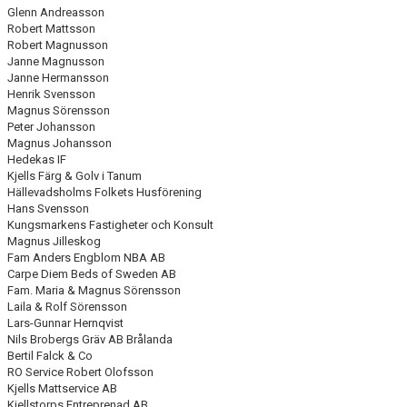
Glenn Andreasson
Robert Mattsson
Robert Magnusson
Janne Magnusson
Janne Hermansson
Henrik Svensson
Magnus Sörensson
Peter Johansson
Magnus Johansson
Hedekas IF
Kjells Färg & Golv i Tanum
Hällevadsholms Folkets Husförening
Hans Svensson
Kungsmarkens Fastigheter och Konsult
Magnus Jilleskog
Fam Anders Engblom NBA AB
Carpe Diem Beds of Sweden AB
Fam. Maria & Magnus Sörensson
Laila & Rolf Sörensson
Lars-Gunnar Hernqvist
Nils Brobergs Gräv AB Brålanda
Bertil Falck & Co
RO Service Robert Olofsson
Kjells Mattservice AB
Kjellstorps Entreprenad AB