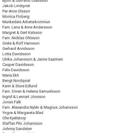
Björn & Gun-Britt Olausson
Jakob Lindqvist
Per-Arne Olsson
Monica Floberg
Munkedals Arbetarkommun
Fam. Lena & Arne Andersson
Margret & Gert Kalsson
Fam. Nicklas Ohlsson
Grete & Rolf Hansson
Gerhard Arvidsson
Lotta Davidsson
Ulrika Johansson & Janne Saarinen
Casper Davidsson
Felix Davidsson
Maria Ekh
Bengt Nordqvist
Karin & Sture Edlund
Fam. Sören & Helena Samuelsson
Ingrid & Lennart Jönsson
Jonas Falk
Fam. Alexandra Nylén & Magnus Johansson
Yngve & Margareta Blad
Olle Kjellstorp
Staffan Pilo Johansson
Johnny Sandsten