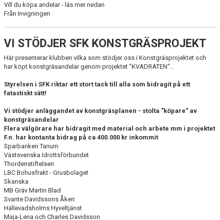
Vill du köpa andelar - läs mer nedan
Från Invigningen
VI STÖDJER SFK KONSTGRÄSPROJEKT
Här presenterar klubben vilka som stödjer oss i Konstgräsprojektet och
har köpt konstgräsandelar genom projektet "KVADRATEN"...
Styrelsen i SFK riktar ett stort tack till alla som bidragit på ett
fatastiskt sätt!
Vi stödjer anläggandet av konstgräsplanen - stolta "köpare" av
konstgräsandelar
Flera välgörare har bidragit med material och arbete mm i projektet
F.n. har kontanta bidrag på ca 400.000 kr inkommit
Sparbanken Tanum
Västsvenska Idrottsförbundet
Thordenstiftelsen
LBC Bohusfrakt - Grusbolaget
Skanska
MB Gräv Martin Blad
Svante Davidssons Åkeri
Hällevadsholms Hyveltjänst
Maja-Lena och Charles Davidsson