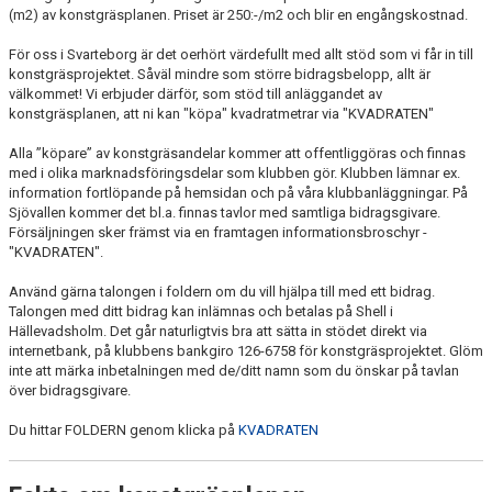
(m2) av konstgräsplanen. Priset är 250:-/m2 och blir en engångskostnad.
För oss i Svarteborg är det oerhört värdefullt med allt stöd som vi får in till
konstgräsprojektet. Såväl mindre som större bidragsbelopp, allt är
välkommet! Vi erbjuder därför, som stöd till anläggandet av
konstgräsplanen, att ni kan "köpa" kvadratmetrar via "KVADRATEN"
Alla ”köpare” av konstgräsandelar kommer att offentliggöras och finnas
med i olika marknadsföringsdelar som klubben gör. Klubben lämnar ex.
information fortlöpande på hemsidan och på våra klubbanläggningar. På
Sjövallen kommer det bl.a. finnas tavlor med samtliga bidragsgivare.
Försäljningen sker främst via en framtagen informationsbroschyr -
"KVADRATEN".
Använd gärna talongen i foldern om du vill hjälpa till med ett bidrag.
Talongen med ditt bidrag kan inlämnas och betalas på Shell i
Hällevadsholm. Det går naturligtvis bra att sätta in stödet direkt via
internetbank, på klubbens bankgiro 126-6758 för konstgräsprojektet. Glöm
inte att märka inbetalningen med de/ditt namn som du önskar på tavlan
över bidragsgivare.
Du hittar FOLDERN genom klicka på
KVADRATEN