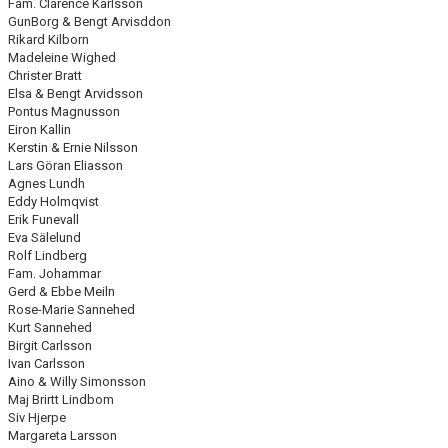
Fam. Clarence Karlsson
GunBorg & Bengt Arvisddon
Rikard Kilborn
Madeleine Wighed
Christer Bratt
Elsa & Bengt Arvidsson
Pontus Magnusson
Eiron Kallin
Kerstin & Ernie Nilsson
Lars Göran Eliasson
Agnes Lundh
Eddy Holmqvist
Erik Funevall
Eva Sälelund
Rolf Lindberg
Fam. Johammar
Gerd & Ebbe Meiln
Rose-Marie Sannehed
Kurt Sannehed
Birgit Carlsson
Ivan Carlsson
Aino & Willy Simonsson
Maj Brirtt Lindbom
Siv Hjerpe
Margareta Larsson