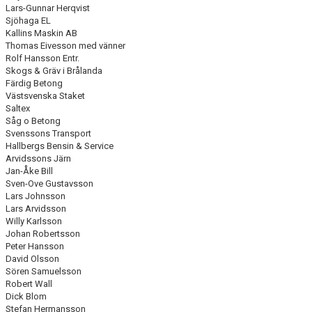
Lars-Gunnar Herqvist
Sjöhaga EL
Kallins Maskin AB
Thomas Eivesson med vänner
Rolf Hansson Entr.
Skogs & Gräv i Brålanda
Färdig Betong
Västsvenska Staket
Saltex
Såg o Betong
Svenssons Transport
Hallbergs Bensin & Service
Arvidssons Järn
Jan-Åke Bill
Sven-Ove Gustavsson
Lars Johnsson
Lars Arvidsson
Willy Karlsson
Johan Robertsson
Peter Hansson
David Olsson
Sören Samuelsson
Robert Wall
Dick Blom
Stefan Hermansson