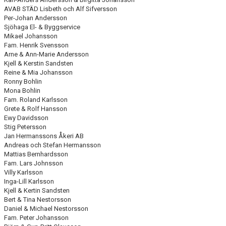
AVAB STÄD Lisbeth och Alf Sifversson
Per-Johan Andersson
Sjöhaga El- & Byggservice
Mikael Johansson
Fam. Henrik Svensson
Arne & Ann-Marie Andersson
Kjell & Kerstin Sandsten
Reine & Mia Johansson
Ronny Bohlin
Mona Bohlin
Fam. Roland Karlsson
Grete & Rolf Hansson
Ewy Davidsson
Stig Petersson
Jan Hermanssons Åkeri AB
Andreas och Stefan Hermansson
Mattias Bernhardsson
Fam. Lars Johnsson
Villy Karlsson
Inga-Lill Karlsson
Kjell & Kertin Sandsten
Bert & Tina Nestorsson
Daniel & Michael Nestorsson
Fam. Peter Johansson