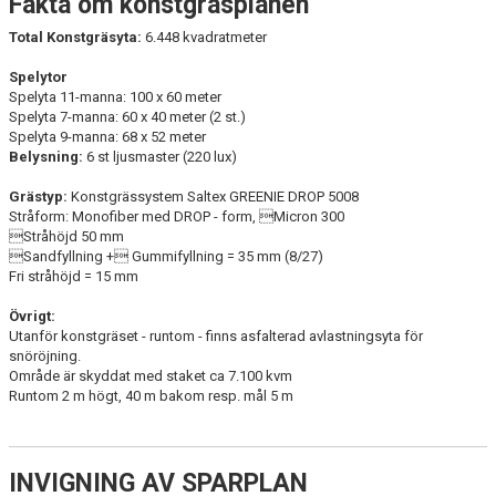
Fakta om konstgräsplanen
Total Konstgräsyta:
6.448 kvadratmeter
Spelytor
Spelyta 11-manna: 100 x 60 meter
Spelyta 7-manna: 60 x 40 meter (2 st.)
Spelyta 9-manna: 68 x 52 meter
Belysning:
6 st ljusmaster (220 lux)
Grästyp:
Konstgrässystem Saltex GREENIE DROP 5008
Stråform: Monofiber med DROP - form, Micron 300
Stråhöjd 50 mm
Sandfyllning + Gummifyllning = 35 mm (8/27)
Fri stråhöjd = 15 mm
Övrigt:
Utanför konstgräset - runtom - finns asfalterad avlastningsyta för
snöröjning.
Område är skyddat med staket ca 7.100 kvm
Runtom 2 m högt, 40 m bakom resp. mål 5 m
INVIGNING AV SPARPLAN