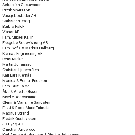
Sebastian Gustavsson
Patrik Siversson
Vässjebostäder AB
Carlssons Bygg
Barbro Falck
Vianor AB
Fam. Mikael Kallin
Essgebe Redovisnong AB
Fam. Sofia & Markus Hallberg
Kjernås Engineering AB
Rens Micke
Martin Johansson
Christian Ljusebråten
Karl Lars Kjernås
Monica & Edmar Ericsson
Fam. Kurt Falck
Åke & Anette Olsson
Nivelle Redovisning
Glenn & Marianne Sandsten
Erkki & Rose-Marie Tuimala
Magnus Strand
Fredrik Gustavsson
JD Bygg AB
Christian Andersson
Karl-Anders Andersson & Birgitta Johansson