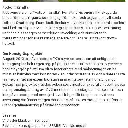
KONSTGRÄS
Fotboll för alla
Klubbens vision är ”Fotboll för alla”. För att nå visionen vill vi skapa de
HYRA SPARPLAN
bästa förutsättningarna som möjligt för flickor och pojkar som vill spela
fotboll i Svarteborg. Framförallt önskar vi utveckla flick- och damfotbollen i
TRÄNINGSLÄGER
vår klubb ytterligare. Med en konstgräsplan kan vi säkra spel och träning
under hela säsongen samt erbjuda utveckling och stimulerande
KONSTGRÄSTIDER
förutsättningar för alla klubbens spelare och ledare i sin favoritidrott -
Fotboll.
SPONSORHUSET
Om Konstgräsprojektet
Augusti 2013 tog Svarteborgs FK´s styrelse beslut om att anlägga en
GRÄSROTEN
konstgräsplan helt i egen regi på grusplanen i Hällevadsholm. Styrelsens
beslut byggde på att i två olika faser arbeta med målsättningen att ha
minst en halvplan med konstgräs klar under hösten 2013 och vidare i nästa
fas helplan vid när extern bidragsfinansiering beviljats. För att i övrigt
lyckas med projektet krävdes också stora insatser av välvilja, ideellt arbete
och sponsringsbidrag av såväl medlemmar, företag som supportrar i och
kring Svarteborg med omnejd. Huvudfrågan för tidsplanen av denna
investering var finansieringen där det också söktes bidrag ur olika fonder.
Stark egenfinansiering påskyndade processen.
Läs mer:
Vi stöder klubben - Se nedan
Fakta om konstgräsplanen - SPARPLAN - läs nedan