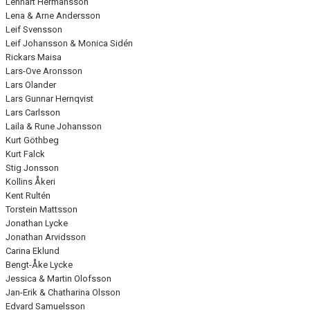
Lennart Hermansson
Lena & Arne Andersson
Leif Svensson
Leif Johansson & Monica Sidén
Rickars Maisa
Lars-Ove Aronsson
Lars Olander
Lars Gunnar Hernqvist
Lars Carlsson
Laila & Rune Johansson
Kurt Göthbeg
Kurt Falck
Stig Jonsson
Kollins Åkeri
Kent Rultén
Torstein Mattsson
Jonathan Lycke
Jonathan Arvidsson
Carina Eklund
Bengt-Åke Lycke
Jessica & Martin Olofsson
Jan-Erik & Chatharina Olsson
Edvard Samuelsson