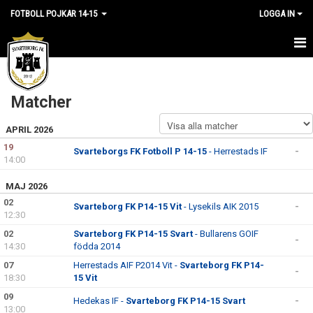
FOTBOLL POJKAR 14-15
LOGGA IN
HEM
Matcher
NYHETER
APRIL 2026
KALENDER
19
Svarteborgs FK Fotboll P 14-15
- Herrestads IF
-
14:00
MATCHER
MAJ 2026
TRUPPEN
02
Svarteborg FK P14-15 Vit
- Lysekils AIK 2015
-
12:30
BILDGALLERI
02
Svarteborg FK P14-15 Svart
- Bullarens GOIF
-
14:30
födda 2014
DOKUMENT
07
Herrestads AIF P2014 Vit -
Svarteborg FK P14-
-
18:30
15 Vit
KONTAKT
09
Hedekas IF -
Svarteborg FK P14-15 Svart
-
13:00