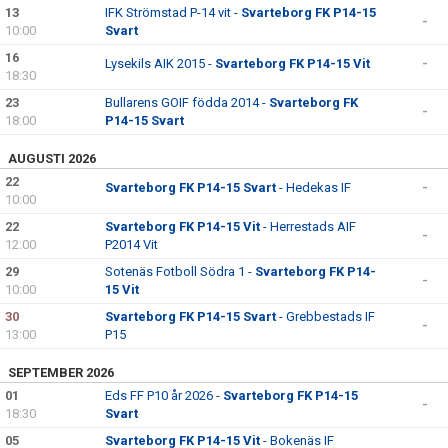
13
IFK Strömstad P-14 vit -
Svarteborg FK P14-15
-
10:00
Svart
16
Lysekils AIK 2015 -
Svarteborg FK P14-15 Vit
-
18:30
23
Bullarens GOIF födda 2014 -
Svarteborg FK
-
18:00
P14-15 Svart
AUGUSTI 2026
22
Svarteborg FK P14-15 Svart
- Hedekas IF
-
10:00
22
Svarteborg FK P14-15 Vit
- Herrestads AIF
-
12:00
P2014 Vit
29
Sotenäs Fotboll Södra 1 -
Svarteborg FK P14-
-
10:00
15 Vit
30
Svarteborg FK P14-15 Svart
- Grebbestads IF
-
13:00
P15
SEPTEMBER 2026
01
Eds FF P10 år 2026 -
Svarteborg FK P14-15
-
18:30
Svart
05
Svarteborg FK P14-15 Vit
- Bokenäs IF