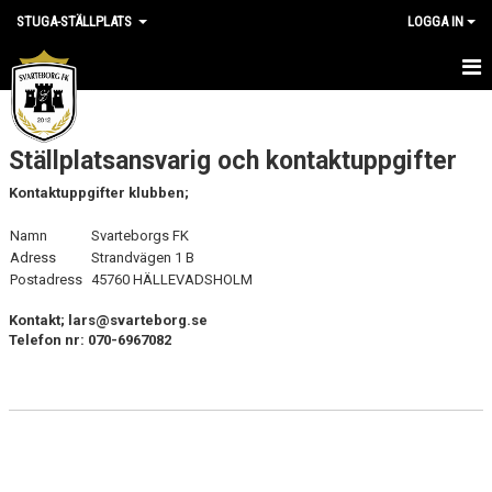
STUGA-STÄLLPLATS
LOGGA IN
HEM
Ställplatsansvarig och kontaktuppgifter
NYHETER
Kontaktuppgifter klubben;
KALENDER
Namn
Svarteborgs FK
BILDGALLERI
Adress
Strandvägen 1 B
Postadress
45760 HÄLLEVADSHOLM
KONTAKT
Kontakt; lars
@svarteborg.se
Telefon nr: 070-6967082