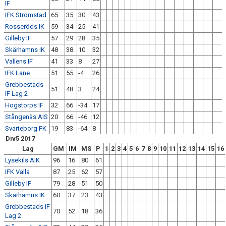
IF
IFK Strömstad
65
35
30
43
Rosseröds IK
59
34
25
41
Gilleby IF
57
29
28
35
Skärhamns IK
48
38
10
32
Vallens IF
41
33
8
27
IFK Lane
51
55
-4
26
Grebbestads
51
48
3
24
IF Lag 2
Hogstorps IF
32
66
-34
17
Stångenäs AIS
20
66
-46
12
Svarteborg FK
19
83
-64
8
Div5 2017
Lag
GM
IM
MS
P
1
2
3
4
5
6
7
8
9
10
11
12
13
14
15
16
Lysekils AIK
96
16
80
61
IFK Valla
87
25
62
57
Gilleby IF
79
28
51
50
Skärhamns IK
60
37
23
43
Grebbestads IF
70
52
18
36
Lag 2