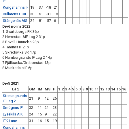
IF
Kungshamns IF
19
37
-18
21
Bullarens GOIF
30
61
-31
18
Stångenäs AIS
24
81
-57
6
Div6 norra 2022
1. Svarteborgs FK 36p
2 Herrestad AIF Lag 2 31p
3 Bovall-Hunnebo 23p
4 Tanums IF 21p
5 Skredsviks SK 17p
6 Hamburgsunds IF Lag 2 14p
7 Fjällbacka/Grebbestad 13p
8 Munkedals IF 6p
Div5 2021
Lag
GM
IM
MS
P
1
2
3
4
5
6
7
8
9
10
11
12
13
14
15
16
Stenungsunds
21
9
12
26
IF Lag 2
Smögens IF
32
11
21
23
Lysekils AIK
24
15
9
22
IFK Lane
31
16
15
19
Kungshamns