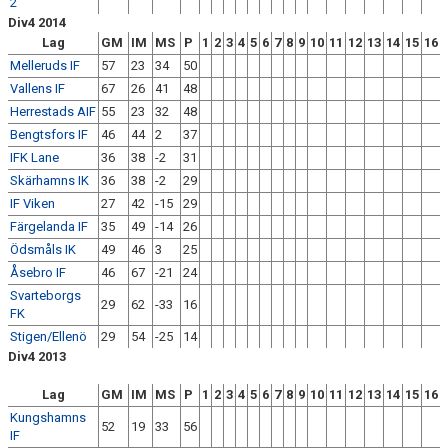
2
Div4 2014
Lag
GM
IM
MS
P
1
2
3
4
5
6
7
8
9
10
11
12
13
14
15
16
Melleruds IF
57
23
34
50
Vallens IF
67
26
41
48
Herrestads AIF
55
23
32
48
Bengtsfors IF
46
44
2
37
IFK Lane
36
38
-2
31
Skärhamns IK
36
38
-2
29
IF Viken
27
42
-15
29
Färgelanda IF
35
49
-14
26
Ödsmåls IK
49
46
3
25
Åsebro IF
46
67
-21
24
Svarteborgs
29
62
-33
16
FK
Stigen/Ellenö
29
54
-25
14
Div4 2013
Lag
GM
IM
MS
P
1
2
3
4
5
6
7
8
9
10
11
12
13
14
15
16
Kungshamns
52
19
33
56
IF