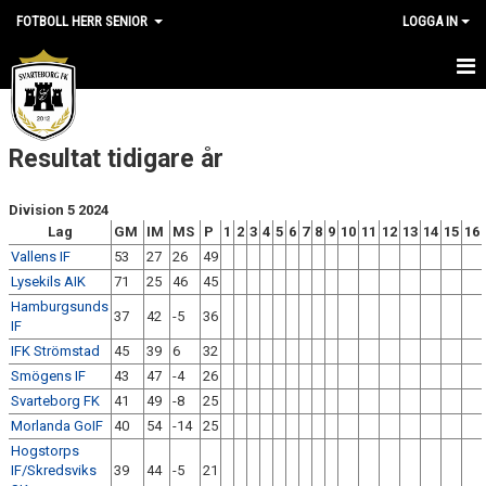
FOTBOLL HERR SENIOR
LOGGA IN
HEM
Resultat tidigare år
NYHETER
SPELARTRUPPEN
Division 5 2024
Lag
GM
IM
MS
P
1
2
3
4
5
6
7
8
9
10
11
12
13
14
15
16
KALENDER
Vallens IF
53
27
26
49
Lysekils AIK
71
25
46
45
BILDGALLERI
Hamburgsunds
37
42
-5
36
IF
KIOSKSCHEMA
IFK Strömstad
45
39
6
32
Smögens IF
43
47
-4
26
KONTAKT
Svarteborg FK
41
49
-8
25
Morlanda GoIF
40
54
-14
25
TIDIGARE ÅR
Hogstorps
IF/Skredsviks
39
44
-5
21
KLUBBLÄNKAR