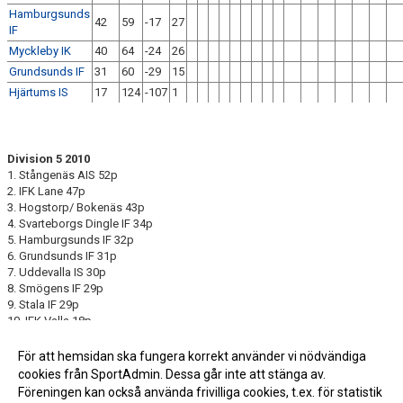
Hamburgsunds
42
59
-17
27
IF
Myckleby IK
40
64
-24
26
Grundsunds IF
31
60
-29
15
Hjärtums IS
17
124
-107
1
Division 5 2010
1. Stångenäs AIS 52p
2. IFK Lane 47p
3. Hogstorp/ Bokenäs 43p
4. Svarteborgs Dingle IF 34p
5. Hamburgsunds IF 32p
6. Grundsunds IF 31p
7. Uddevalla IS 30p
8. Smögens IF 29p
9. Stala IF 29p
10. IFK Valla 18p
11. Uddevallakamraterna 18p
12 Herrestads AIF 13p
För att hemsidan ska fungera korrekt använder vi nödvändiga
cookies från SportAdmin. Dessa går inte att stänga av.
Föreningen kan också använda frivilliga cookies, t.ex. för statistik