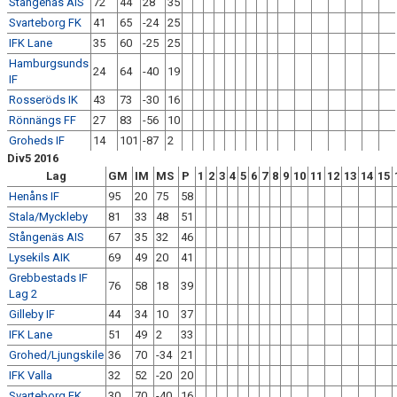
Stångenäs AIS
72
44
28
35
Svarteborg FK
41
65
-24
25
IFK Lane
35
60
-25
25
Hamburgsunds
24
64
-40
19
IF
Rosseröds IK
43
73
-30
16
Rönnängs FF
27
83
-56
10
Groheds IF
14
101
-87
2
Div5 2016
Lag
GM
IM
MS
P
1
2
3
4
5
6
7
8
9
10
11
12
13
14
15
Henåns IF
95
20
75
58
Stala/Myckleby
81
33
48
51
Stångenäs AIS
67
35
32
46
Lysekils AIK
69
49
20
41
Grebbestads IF
76
58
18
39
Lag 2
Gilleby IF
44
34
10
37
IFK Lane
51
49
2
33
Grohed/Ljungskile
36
70
-34
21
IFK Valla
32
52
-20
20
Svarteborg FK
30
70
-40
16