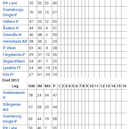
IFK Lane
55
32
23
40
Svarteborgs
70
55
15
37
Dingle IF
Vallens IF
47
35
12
35
Åsebro IF
44
50
-6
31
Ödsmåls IK
46
48
-2
30
Herrestads AIF
38
36
2
29
IF Viken
33
42
-9
28
Färgelanda IF
39
51
-12
26
Stigen/Ellenö
34
41
-7
25
Lysekils FF
34
49
-15
25
Eds FF
27
61
-34
10
Div4 2012
Lag
GM
IM
MS
P
1
2
3
4
5
6
7
8
9
10
11
12
13
14
15
16
Grebbestads
78
24
54
47
IF
Stångenäs
57
28
29
44
AIS
Svarteborg
63
44
19
38
Dingle IF
IFK Lane
53
46
7
33