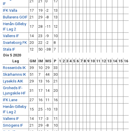
21
21
0
17
IF
IFK Valla
17
19
-2
13
Bullarens GOIF
21
29
-8
13
Henån-Gilleby
17
28
-11
12
IF Lag 2
Vallens IF
14
23
-9
10
Svarteborg FK
20
22
-2
8
Stala IF
12
50
-38
7
Div 5 2020
Lag
GM
IM
MS
P
1
2
3
4
5
6
7
8
9
10
11
12
13
14
15
16
Rosseröds IK
39
10
29
33
Skärhamns IK
51
7
44
30
Lysekils AIK
29
13
16
21
Groheds IF-
31
17
14
20
Ljungskile HF
IFK Lane
27
16
11
16
Henån-Gilleby
15
25
-10
13
IF Lag 2
Vallens IF
14
17
-3
11
Smögens IF
21
29
-8
10