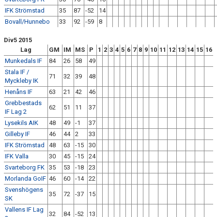
IFK Strömstad
35
87
-52
14
Bovall/Hunnebo
33
92
-59
8
Div5 2015
Lag
GM
IM
MS
P
1
2
3
4
5
6
7
8
9
10
11
12
13
14
15
16
Munkedals IF
84
26
58
49
Stala IF /
71
32
39
48
Myckleby IK
Henåns IF
63
21
42
46
Grebbestads
62
51
11
37
IF Lag 2
Lysekils AIK
48
49
-1
37
Gilleby IF
46
44
2
33
IFK Strömstad
48
63
-15
30
IFK Valla
30
45
-15
24
Svarteborg FK
35
53
-18
23
Morlanda GoIF
46
60
-14
22
Svenshögens
35
72
-37
15
SK
Vallens IF Lag
32
84
-52
13