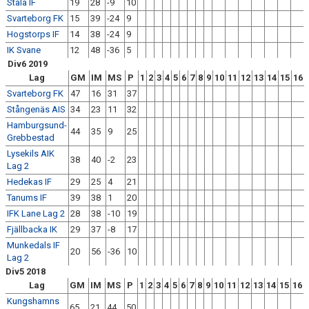
Stala IF
19
28
-9
10
Svarteborg FK
15
39
-24
9
Hogstorps IF
14
38
-24
9
IK Svane
12
48
-36
5
Div6 2019
Lag
GM
IM
MS
P
1
2
3
4
5
6
7
8
9
10
11
12
13
14
15
16
Svarteborg FK
47
16
31
37
Stångenäs AIS
34
23
11
32
Hamburgsund-
44
35
9
25
Grebbestad
Lysekils AIK
38
40
-2
23
Lag 2
Hedekas IF
29
25
4
21
Tanums IF
39
38
1
20
IFK Lane Lag 2
28
38
-10
19
Fjällbacka IK
29
37
-8
17
Munkedals IF
20
56
-36
10
Lag 2
Div5 2018
Lag
GM
IM
MS
P
1
2
3
4
5
6
7
8
9
10
11
12
13
14
15
16
Kungshamns
65
21
44
50