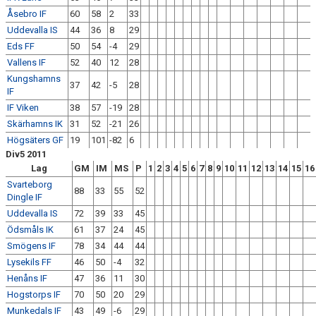
Åsebro IF
60
58
2
33
Uddevalla IS
44
36
8
29
Eds FF
50
54
-4
29
Vallens IF
52
40
12
28
Kungshamns
37
42
-5
28
IF
IF Viken
38
57
-19
28
Skärhamns IK
31
52
-21
26
Högsäters GF
19
101
-82
6
Div5 2011
Lag
GM
IM
MS
P
1
2
3
4
5
6
7
8
9
10
11
12
13
14
15
16
Svarteborg
88
33
55
52
Dingle IF
Uddevalla IS
72
39
33
45
Ödsmåls IK
61
37
24
45
Smögens IF
78
34
44
44
Lysekils FF
46
50
-4
32
Henåns IF
47
36
11
30
Hogstorps IF
70
50
20
29
Munkedals IF
43
49
-6
29