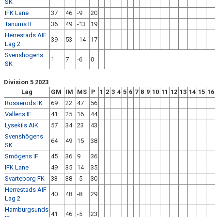
SK
IFK Lane
37
46
-9
20
MATCHER
Tanums IF
36
49
-13
19
Herrestads AIF
39
53
-14
17
DOKUMENT
Lag 2
Svenshögens
1
7
-6
0
SK
Division 5 2023
Lag
GM
IM
MS
P
1
2
3
4
5
6
7
8
9
10
11
12
13
14
15
16
Rosseröds IK
69
22
47
56
Vallens IF
41
25
16
44
Lysekils AIK
57
34
23
43
Svenshögens
64
49
15
38
SK
Smögens IF
45
36
9
36
IFK Lane
49
35
14
35
Svarteborg FK
33
38
-5
30
Herrestads AIF
40
48
-8
29
Lag 2
Hamburgsunds
41
46
-5
23