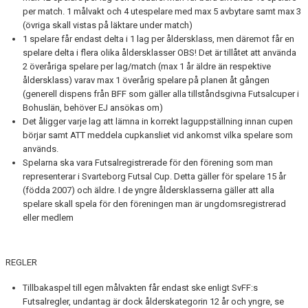
per match. 1 målvakt och 4 utespelare med max 5 avbytare samt max 3
(övriga skall vistas på läktare under match)
GÄSTBOK
1 spelare får endast delta i 1 lag per åldersklass, men däremot får en
spelare delta i flera olika åldersklasser OBS! Det är tillåtet att använda
KIOSK
2 överåriga spelare per lag/match (max 1 år äldre än respektive
åldersklass) varav max 1 överårig spelare på planen åt gången
KONTAKT
(generell dispens från BFF som gäller alla tillståndsgivna Futsalcuper i
Bohuslän, behöver EJ ansökas om)
Det åligger varje lag att lämna in korrekt laguppställning innan cupen
börjar samt ATT meddela cupkansliet vid ankomst vilka spelare som
används.
Spelarna ska vara Futsalregistrerade för den förening som man
representerar i Svarteborg Futsal Cup. Detta gäller för spelare 15 år
(födda 2007) och äldre. I de yngre åldersklasserna gäller att alla
spelare skall spela för den föreningen man är ungdomsregistrerad
eller medlem
REGLER
Tillbakaspel till egen målvakten får endast ske enligt SvFF:s
Futsalregler, undantag är dock ålderskategorin 12 år och yngre, se