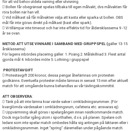
för att vid behov utdela varning eller utvisning.
 Bollen får obegränsat spelas tillbaka till egen målvakt, dvs målvakten får
röra bollen när han vill.
 Vid målkast så får målvakten välja att kasta eller sparka ut bollen. OBS
mål får inte göras direkt på målkast (kast eller spark).
 Vi tillämpar inte timeout och har inte effektiv tid för åldersklasserna 9 -12
år se ovan.
METOD ATT UTSE VINNARE I SAMBAND MED GRUPPSPEL (
gäller 13-15
årsklasserna)
För lagens inbördes placering gäller: 1. Poäng 2. Målskillnad 3. Flest antal
gjorda mål 4. Inbördes möte 5. Lottning i gruppspel
PROTESTAVGIFT
 Protestavgift 200 kronor, dessa pengar återlämnas om protesten
godkänns. Eventuella protester måste lämnas in senast 15 min efter aktuell
match för att omgående kunna behandlas av vår tävlingskommitté.
ATT OBSERVERA
:
 Tänk på att inte lämna kvar värde saker i omklädningsrummen. (För
kvarglömda värdesaker i omklädningsrum, cafeteria etc. ansvaras ej)
 Uppvärmning skall göras i spelargången innan nästkommande match.
Dock inga bollar igång utom i sporthallen, d.v.s. på planen. Spelare och
ledare som inte spelar match ombedes hålla sig antingen på läktaren eller i
omklädningsrummen. Inget ”spring” däremellan under pågående match.