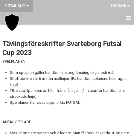
FUTSAL CUP
LOGGA IN
NYHETER
Tävlingsföreskrifter Svarteborg Futsal
HEM
Cup 2023
KLASSER
SPELPLANEN
ANMÄLDA
Som spelplan gäller handbollens begränsningslinjer och mål.
Straffpunkten är 6 m från mållinjen. (På handbollsplanens heldragna
REGLER
linje).
Yttre straffpunkten är 10 m från mållinjen. (1 m utanför handbollens
PRISER
streckade linje).
Spelplanen har vissa uppmärkta FUTSAL-
DOKUMENT
BILDGALLERI
ANTAL SPELARE
SPELPLATS
Max 12 spelare per lag och 3 ledare. Man får bara använda 10 spelare