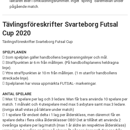
läktaren eller i omklädningsrummen. Inget ”spring” däremellan under
pågående match.
Tävlingsföreskrifter Svarteborg Futsal
Cup 2020
Tävlingsföreskrifter Svarteborg Futsal Cup
SPELPLANEN
 Som spelplan gäller handbollens begränsningslinjer och mål.
 Straffpunkten är 6 m från mållinjen. (På handbollsplanens heldragna
linje).
 Yttre straffpunkten är 10 m från mållinjen. (1 m utanför handbollens
streckade linje).
 Spelplanen har vissa uppmärkta FUTSAL- markeringar.
ANTAL
SPELARE
 Max 12 spelare per lag och 3 ledare. Man får bara använda 10 spelare per
match. 1 målvakt och 4 utespelare med max 5 avbytare samt max 3 ledare.
(övriga skall vistas på läktare under match)
 1 spelare får endast delta i 1 lag per åldersklass, men däremot får en
spelare delta i flera olika åldersklasser OBS! Det är tillåtet att använda 2
överåriga spelare per lag/match (max 1 år äldre än respektive åldersklass)