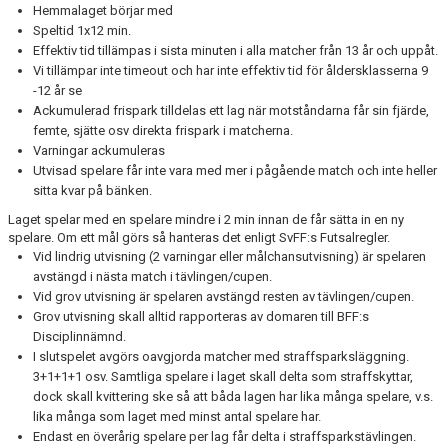
Hemmalaget börjar med
Speltid 1x12 min.
Effektiv tid tillämpas i sista minuten i alla matcher från 13 år och uppåt.
Vi tillämpar inte timeout och har inte effektiv tid för åldersklasserna 9
-12 år se
Ackumulerad frispark tilldelas ett lag när motståndarna får sin fjärde,
femte, sjätte osv direkta frispark i matcherna.
Varningar ackumuleras
Utvisad spelare får inte vara med mer i pågående match och inte heller
sitta kvar på bänken.
Laget spelar med en spelare mindre i 2 min innan de får sätta in en ny
spelare. Om ett mål görs så hanteras det enligt SvFF:s Futsalregler.
Vid lindrig utvisning (2 varningar eller målchansutvisning) är spelaren
avstängd i nästa match i tävlingen/cupen.
Vid grov utvisning är spelaren avstängd resten av tävlingen/cupen.
Grov utvisning skall alltid rapporteras av domaren till BFF:s
Disciplinnämnd.
I slutspelet avgörs oavgjorda matcher med straffsparksläggning.
3+1+1+1 osv. Samtliga spelare i laget skall delta som straffskyttar,
dock skall kvittering ske så att båda lagen har lika många spelare, v.s.
lika många som laget med minst antal spelare har.
Endast en överårig spelare per lag får delta i straffsparkstävlingen.