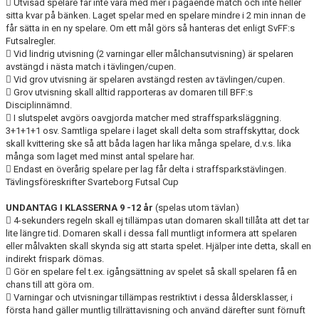
 Utvisad spelare får inte vara med mer i pågående match och inte heller
sitta kvar på bänken. Laget spelar med en spelare mindre i 2 min innan de
får sätta in en ny spelare. Om ett mål görs så hanteras det enligt SvFF:s
Futsalregler.
 Vid lindrig utvisning (2 varningar eller målchansutvisning) är spelaren
avstängd i nästa match i tävlingen/cupen.
 Vid grov utvisning är spelaren avstängd resten av tävlingen/cupen.
 Grov utvisning skall alltid rapporteras av domaren till BFF:s
Disciplinnämnd.
 I slutspelet avgörs oavgjorda matcher med straffsparksläggning.
3+1+1+1 osv. Samtliga spelare i laget skall delta som straffskyttar, dock
skall kvittering ske så att båda lagen har lika många spelare, d.v.s. lika
många som laget med minst antal spelare har.
 Endast en överårig spelare per lag får delta i straffsparkstävlingen.
Tävlingsföreskrifter Svarteborg Futsal Cup
UNDANTAG I KLASSERNA 9 -12 år
(spelas utom tävlan)
 4-sekunders regeln skall ej tillämpas utan domaren skall tillåta att det tar
lite längre tid. Domaren skall i dessa fall muntligt informera att spelaren
eller målvakten skall skynda sig att starta spelet. Hjälper inte detta, skall en
indirekt frispark dömas.
 Gör en spelare fel t.ex. igångsättning av spelet så skall spelaren få en
chans till att göra om.
 Varningar och utvisningar tillämpas restriktivt i dessa åldersklasser, i
första hand gäller muntlig tillrättavisning och använd därefter sunt förnuft