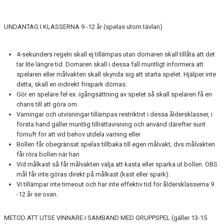
UNDANTAG I KLASSERNA 9 -12 år (spelas utom tävlan)
4-sekunders regeln skall ej tillämpas utan domaren skall tillåta att det
tar lite längre tid. Domaren skall i dessa fall muntligt informera att
spelaren eller målvakten skall skynda sig att starta spelet. Hjälper inte
detta, skall en indirekt frispark dömas.
Gör en spelare fel ex. igångsättning av spelet så skall spelaren få en
chans till att göra om.
Varningar och utvisningar tillämpas restriktivt i dessa åldersklasser, i
första hand gäller muntlig tillrättavisning och använd därefter sunt
förnuft för att vid behov utdela varning eller
Bollen får obegränsat spelas tillbaka till egen målvakt, dvs målvakten
får röra bollen när han
Vid målkast så får målvakten välja att kasta eller sparka ut bollen. OBS
mål får inte göras direkt på målkast (kast eller spark).
Vi tillämpar inte timeout och har inte effektiv tid för åldersklasserna 9
-12 år se ovan.
METOD ATT UTSE VINNARE I SAMBAND MED GRUPPSPEL (gäller 13-15