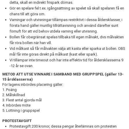
detta, skall en indirekt frispark dömas.
Gör en spelare fel t.ex. igångsättning av spelet så skall spelaren få en
chans till att göra om.
Varningar och utvisningar tillämpas restriktivt i dessa åldersklasser, i
första hand gäller muntlig tillrättavisning och använd därefter sunt
förnuft för att vid behov utdela varning eller utvisning.
Bollen får obegränsat spelas tillbaka till egen målvakt, dvs målvakten
får röra bollen när han vill.
Vid målkast så får målvakten välja att kasta eller sparka ut bollen. OBS
mål får inte göras direkt på målkast (kast eller spark).
Vi tillämpar inte timeout och har inte effektiv tid för åldersklasserna 9
-12 år se ovan.
METOD ATT UTSE VINNARE I SAMBAND MED GRUPPSPEL (gäller 13-
15 årsklasserna)
För lagens inbördes placering gäller:
1. Poäng
2. Målskillnad
3. Flest antal gjorda mål
4. Inbördes möte
5. Lottning i gruppspel
PROTESTAVGIFT
Protestavgift 200 kronor, dessa pengar återlämnas om protesten