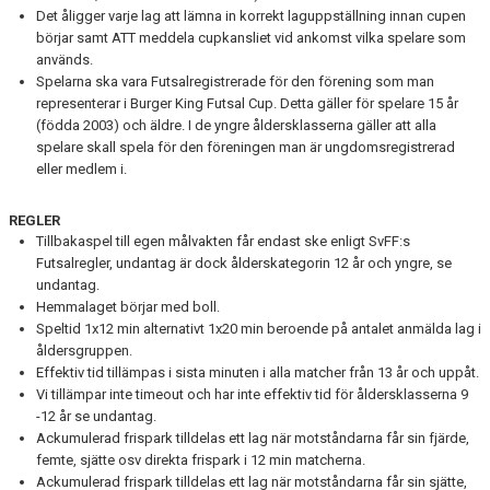
Det åligger varje lag att lämna in korrekt laguppställning innan cupen
börjar samt ATT meddela cupkansliet vid ankomst vilka spelare som
används.
Spelarna ska vara Futsalregistrerade för den förening som man
representerar i Burger King Futsal Cup. Detta gäller för spelare 15 år
(födda 2003) och äldre. I de yngre åldersklasserna gäller att alla
spelare skall spela för den föreningen man är ungdomsregistrerad
eller medlem i.
REGLER
Tillbakaspel till egen målvakten får endast ske enligt SvFF:s
Futsalregler, undantag är dock ålderskategorin 12 år och yngre, se
undantag.
Hemmalaget börjar med boll.
Speltid 1x12 min alternativt 1x20 min beroende på antalet anmälda lag i
åldersgruppen.
Effektiv tid tillämpas i sista minuten i alla matcher från 13 år och uppåt.
Vi tillämpar inte timeout och har inte effektiv tid för åldersklasserna 9
-12 år se undantag.
Ackumulerad frispark tilldelas ett lag när motståndarna får sin fjärde,
femte, sjätte osv direkta frispark i 12 min matcherna.
Ackumulerad frispark tilldelas ett lag när motståndarna får sin sjätte,