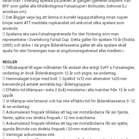
varav max 1 överårig spelare på planen åt gången (generell dispens från
BFF som gäller alla tillståndsgivna Futsalcuper i Bohuslän, behöver EJ
ansökas om)
 Det åligger varje lag att lämna in korrekt laguppställning innan cupen
börjar samt ATT meddela cupkansliet vid ankomst vilka spelare som
används.
 Spelarna ska vara Futsalregistrerade för den förening som man
representerar i Svarteborg Futsal Cup. Detta gäller för spelare 15 år (födda
2003) och äldre. I de yngre åldersklasserna gäller att alla spelare skall
spela för den föreningen man är ungdomsregistrerad eller medlem i.
REGLER
 Tillbakaspel till egen målvakten får endast ske enligt SvFF:s Futsalregler,
undantag är dock ålderskategorin 12 år och yngre, se undantag.
 Hemmalaget börjar med boll.  Speltid 1x12 min alternativt 1x20 min
beroende på antalet anmälda lag i åldersgruppen.
 Effektiv tid tillämpas i sista 2 (två) minuterna i alla matcher från 13 år och
uppåt.
 Vi tillämpar inte timeout och har inte effektiv tid för åldersklasserna 9 -12
år se undantag.
 Ackumulerad frispark tilldelas ett lag när motståndarna får sin fjärde,
femte, sjätte osv direkta frispark i 12 min matcherna.
 Ackumulerad frispark tilldelas ett lag när motståndarna får sin sjätte,
sjunde åttonde osv direkta frispark i 20 min matcherna.
 Varningar ackumuleras inte.