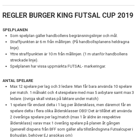
REGLER BURGER KING FUTSAL CUP 2019
SPELPLANEN
Som spelplan gäller handbollens begränsningslinjer och mål.
Straffpunkten är 6 m från mållinjen. (På handbollsplanens heldragna
linje).
Yttre straffpunkten är 10 m från mållinjen. (1 m utanför handbollens
streckade linje).
Spelplanen har vissa uppmärkta FUTSAL- markeringar.
ANTAL SPELARE
Max 12 spelare per lag och 3 ledare. Man får bara använda 10 spelare
per match. 1 målvakt och 4 utespelare med max 5 avbytare samt max 3
ledare. (övriga skall vistas på läktare under match)
1 spelare får endast delta i 1 lag per åldersklass, men däremot får en
spelare delta i flera olika åldersklasser OBS! Det är tillåtet att använda
2 överåriga spelare per lag/match (max 1 år äldre än respektive
åldersklass) varav max 1 överårig spelare på planen åt gången
(generell dispens från BFF som gäller alla tillståndsgivna Futsalcuper i
Bohuslän, behöver EJ ansökas om)