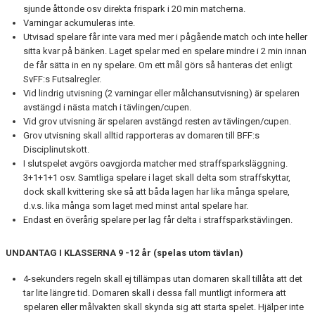
sjunde åttonde osv direkta frispark i 20 min matcherna.
Varningar ackumuleras inte.
Utvisad spelare får inte vara med mer i pågående match och inte heller
sitta kvar på bänken. Laget spelar med en spelare mindre i 2 min innan
de får sätta in en ny spelare. Om ett mål görs så hanteras det enligt
SvFF:s Futsalregler.
Vid lindrig utvisning (2 varningar eller målchansutvisning) är spelaren
avstängd i nästa match i tävlingen/cupen.
Vid grov utvisning är spelaren avstängd resten av tävlingen/cupen.
Grov utvisning skall alltid rapporteras av domaren till BFF:s
Disciplinutskott.
I slutspelet avgörs oavgjorda matcher med straffsparksläggning.
3+1+1+1 osv. Samtliga spelare i laget skall delta som straffskyttar,
dock skall kvittering ske så att båda lagen har lika många spelare,
d.v.s. lika många som laget med minst antal spelare har.
Endast en överårig spelare per lag får delta i straffsparkstävlingen.
UNDANTAG I KLASSERNA 9 -12 år (spelas utom tävlan)
4-sekunders regeln skall ej tillämpas utan domaren skall tillåta att det
tar lite längre tid. Domaren skall i dessa fall muntligt informera att
spelaren eller målvakten skall skynda sig att starta spelet. Hjälper inte