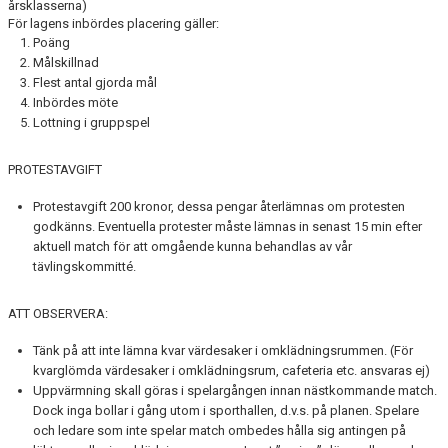
årsklasserna)
För lagens inbördes placering gäller:
Poäng
Målskillnad
Flest antal gjorda mål
Inbördes möte
Lottning i gruppspel
PROTESTAVGIFT
Protestavgift 200 kronor, dessa pengar återlämnas om protesten
godkänns. Eventuella protester måste lämnas in senast 15 min efter
aktuell match för att omgående kunna behandlas av vår
tävlingskommitté.
ATT OBSERVERA:
Tänk på att inte lämna kvar värdesaker i omklädningsrummen. (För
kvarglömda värdesaker i omklädningsrum, cafeteria etc. ansvaras ej)
Uppvärmning skall göras i spelargången innan nästkommande match.
Dock inga bollar i gång utom i sporthallen, d.v.s. på planen. Spelare
och ledare som inte spelar match ombedes hålla sig antingen på