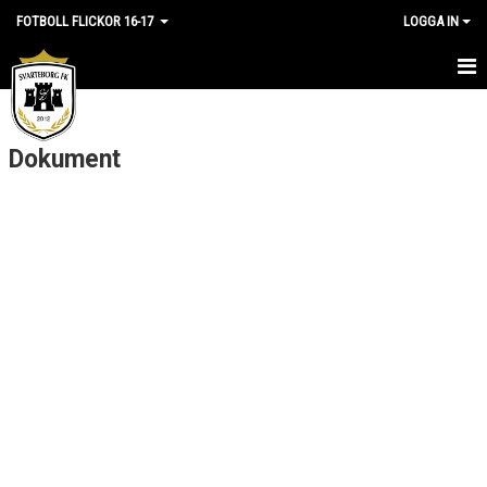
FOTBOLL FLICKOR 16-17
LOGGA IN
HEM
Dokument
NYHETER
KALENDER
MATCHER
TRUPPEN
BILDGALLERI
DOKUMENT
KONTAKT