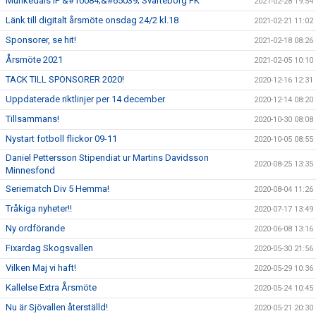
Munkedals IF &#10084;&#65039; Svarteborg FK
2021-02-28 19:54
Länk till digitalt årsmöte onsdag 24/2 kl.18
2021-02-21 11:02
Sponsorer, se hit!
2021-02-18 08:26
Årsmöte 2021
2021-02-05 10:10
TACK TILL SPONSORER 2020!
2020-12-16 12:31
Uppdaterade riktlinjer per 14 december
2020-12-14 08:20
Tillsammans!
2020-10-30 08:08
Nystart fotboll flickor 09-11
2020-10-05 08:55
Daniel Pettersson Stipendiat ur Martins Davidsson
2020-08-25 13:35
Minnesfond
Seriematch Div 5 Hemma!
2020-08-04 11:26
Tråkiga nyheter!!
2020-07-17 13:49
Ny ordförande
2020-06-08 13:16
Fixardag Skogsvallen
2020-05-30 21:56
Vilken Maj vi haft!
2020-05-29 10:36
Kallelse Extra Årsmöte
2020-05-24 10:45
Nu är Sjövallen återställd!
2020-05-21 20:30