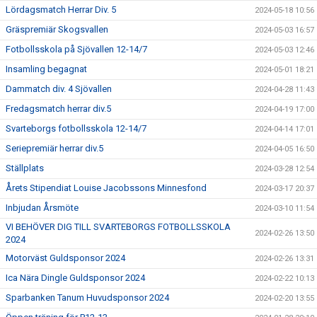
Lördagsmatch Herrar Div. 5
2024-05-18 10:56
Gräspremiär Skogsvallen
2024-05-03 16:57
Fotbollsskola på Sjövallen 12-14/7
2024-05-03 12:46
Insamling begagnat
2024-05-01 18:21
Dammatch div. 4 Sjövallen
2024-04-28 11:43
Fredagsmatch herrar div.5
2024-04-19 17:00
Svarteborgs fotbollsskola 12-14/7
2024-04-14 17:01
Seriepremiär herrar div.5
2024-04-05 16:50
Ställplats
2024-03-28 12:54
Årets Stipendiat Louise Jacobssons Minnesfond
2024-03-17 20:37
Inbjudan Årsmöte
2024-03-10 11:54
VI BEHÖVER DIG TILL SVARTEBORGS FOTBOLLSSKOLA
2024-02-26 13:50
2024
Motorväst Guldsponsor 2024
2024-02-26 13:31
Ica Nära Dingle Guldsponsor 2024
2024-02-22 10:13
Sparbanken Tanum Huvudsponsor 2024
2024-02-20 13:55