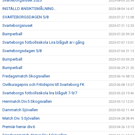
Svarteborgsruset 2023
2023-08-05 20:34
INSTÄLLD ANSIKTSMÅLNING...
2023-08-04 16:47
SVARTEBORGSDAGEN 5/8
2023-07-27 12:08
Svarteborgsruset
2023-07-21 12:33
Bumperball
2023-07-20 09:24
Svarteborgs fotbollsskola Lira blågult är i gång
2023-07-07 13:01
Svarteborgsdagen 5/8
2023-07-04 21:13
Bumperball
2023-07-03 09:29
Bumperball
2023-06-29 21:20
Fredagsmatch Skogsvallen
2023-06-16 08:12
Civilkuragepris och Fritidspris till Svarteborg FK
2023-06-08 13:57
Svarteborgs fotbollsskola lira blågult 7-9/7
2023-05-23 19:46
Herrmatch Div.5 Skogsvallen
2023-05-12 12:01
Dammatch Sjövallen
2023-05-02 11:44
Match Div. 5 Sjövallen
2023-04-28 08:49
Premiär herrar div.6
2023-04-26 13:13