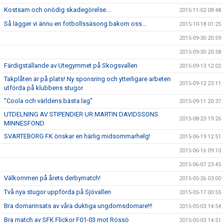
Kostsam och onödig skadegörelse...
2015-11-02 08:48
Så lägger vi ännu en fotbollssäsong bakom oss...
2015-10-18 01:25
2015-09-30 20:59
2015-09-30 20:58
Färdigställande av Utegymmet på Skogsvallen
2015-09-13 12:02
Takplåten är på plats! Ny sponsring och ytterligare arbeten
2015-09-12 23:11
utförda på klubbens stugor
”Coola och världens bästa lag”
2015-09-11 20:37
UTDELNING AV STIPENDIER UR MARTIN DAVIDSSONS
2015-08-23 19:26
MINNESFOND
SVARTEBORG FK önskar en härlig midsommarhelg!
2015-06-19 12:51
2015-06-16 09:10
2015-06-07 23:45
Välkommen på årets derbymatch!
2015-05-26 03:00
Två nya stugor uppförda på Sjövallen
2015-05-17 00:55
Bra domarinsats av våra duktiga ungdomsdomare!!!
2015-05-03 14:54
Bra match av SFK Flickor F01-03 mot Rössö
2015-05-03 14:51