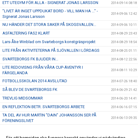
ETT UTEGYM FÖR ALLA - SIGNERAT JONAS LARSSON
2014-09-14 08:18
”LIVET ÄR INGET UPPDUKAT BORD - VILL MAN HA ..." -
2014-09-06 12:42
Signerat Jonas Larsson
NU HÄNDER DET STORA SAKER PÅ SKOGSVALLEN...
2014-09-06 10:11
ASFALTERING FAS2 KLART
2014-08-29 23:43
Lars-Åke Winblad om Svarteborgs konstgräsprojekt
2014-08-29 18:54
LITE FRÅN AKTIVITETERNA PÅ SJÖVALLEN I LÖRDAGS
2014-08-25 01:11
SVARTEBORGS FK BJUDER IN...
2014-08-12 22:56
LITE REDOVISNG FRÅN VÅRA CUP-ÄVENTYR I
2014-08-11 10:29
FÄRGELANDA
FOTBOLLSSKOLAN 2014 AVSLUTAD
2014-07-26 18:40
SÅ BLEV DE SVARTEBORGS FK
2014-06-29 21:42
TREVLIG MIDSOMMAR
2014-06-20 14:41
EN REFLEKTION BETR. SVARTEBORGS ARBETE
2014-06-16 07:15
TA DEL AV HUR MARTIN "DAIN" JOHANSSON SER PÅ
2014-06-13 09:35
FÖRENINGSLIVET
FRAMTIDEN - DEN HÄNGER PÅ DIG
2014-06-07 17:47
HÅLL UTKIK!
2014-06-06 21:40