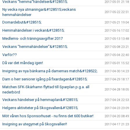
Veckans "hemma"händelser&#128515;
2017-05-31 21:18
Ny vecka nya utmaningar&#128515;veckans
2017-05-22 22:51
hemmahändelser
Domardebut&#128515;
2017-05-21 19:04
Hemmahändelser i veckan&#128515;
2017-05-16 17:02
Medlems- och träningsavgifter 2017
2017-05-13 13:48
Veckans "hemmahändelser"&#128515;
2017-05-08 23:21
Varför??
2017-05-04 22:40
Då var det måndag igen!
2017-05-01 15:52
Invigning av nya bänkarna på damernas match&#128522;
2017-04-30 14:23
Dam o herr seniorer igång på fixardagen&#128515;
2017-04-29 18:17
Matchen SFK-Skärhamn flyttad till Sparplan p.g.a. all
2017-04-28 18:05
nederbörd
Veckans händelser på hemmaplan&#128515;
2017-04-24 22:53
Helgens aktiviteter på Skogsvallen&#128515;
2017-04-23 23:09
Möt våren hos Sponsorhuset - nu finns det 600 butiker!
2017-04-20 08:49
Invigning av utegymet på Skogsvallen!!
2017-04-17 21:23