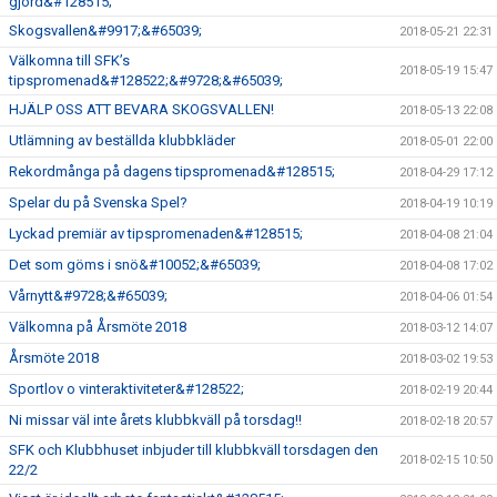
gjord&#128515;
Skogsvallen&#9917;&#65039;
2018-05-21 22:31
Välkomna till SFK’s
2018-05-19 15:47
tipspromenad&#128522;&#9728;&#65039;
HJÄLP OSS ATT BEVARA SKOGSVALLEN!
2018-05-13 22:08
Utlämning av beställda klubbkläder
2018-05-01 22:00
Rekordmånga på dagens tipspromenad&#128515;
2018-04-29 17:12
Spelar du på Svenska Spel?
2018-04-19 10:19
Lyckad premiär av tipspromenaden&#128515;
2018-04-08 21:04
Det som göms i snö&#10052;&#65039;
2018-04-08 17:02
Vårnytt&#9728;&#65039;
2018-04-06 01:54
Välkomna på Årsmöte 2018
2018-03-12 14:07
Årsmöte 2018
2018-03-02 19:53
Sportlov o vinteraktiviteter&#128522;
2018-02-19 20:44
Ni missar väl inte årets klubbkväll på torsdag!!
2018-02-18 20:57
SFK och Klubbhuset inbjuder till klubbkväll torsdagen den
2018-02-15 10:50
22/2