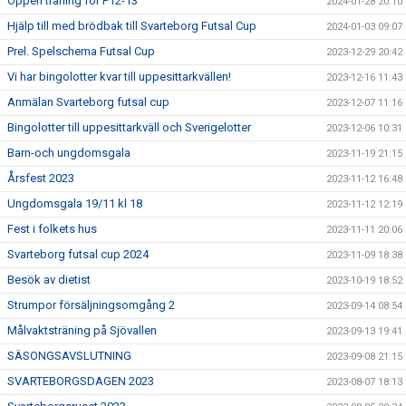
Öppen träning för P12-13
2024-01-28 20:10
Hjälp till med brödbak till Svarteborg Futsal Cup
2024-01-03 09:07
Prel. Spelschema Futsal Cup
2023-12-29 20:42
Vi har bingolotter kvar till uppesittarkvällen!
2023-12-16 11:43
Anmälan Svarteborg futsal cup
2023-12-07 11:16
Bingolotter till uppesittarkväll och Sverigelotter
2023-12-06 10:31
Barn-och ungdomsgala
2023-11-19 21:15
Årsfest 2023
2023-11-12 16:48
Ungdomsgala 19/11 kl 18
2023-11-12 12:19
Fest i folkets hus
2023-11-11 20:06
Svarteborg futsal cup 2024
2023-11-09 18:38
Besök av dietist
2023-10-19 18:52
Strumpor försäljningsomgång 2
2023-09-14 08:54
Målvaktsträning på Sjövallen
2023-09-13 19:41
SÄSONGSAVSLUTNING
2023-09-08 21:15
SVARTEBORGSDAGEN 2023
2023-08-07 18:13