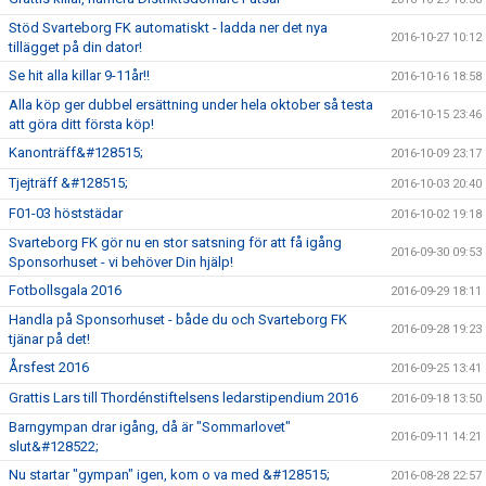
Stöd Svarteborg FK automatiskt - ladda ner det nya
2016-10-27 10:12
tillägget på din dator!
Se hit alla killar 9-11år!!
2016-10-16 18:58
Alla köp ger dubbel ersättning under hela oktober så testa
2016-10-15 23:46
att göra ditt första köp!
Kanonträff&#128515;
2016-10-09 23:17
Tjejträff &#128515;
2016-10-03 20:40
F01-03 höststädar
2016-10-02 19:18
Svarteborg FK gör nu en stor satsning för att få igång
2016-09-30 09:53
Sponsorhuset - vi behöver Din hjälp!
Fotbollsgala 2016
2016-09-29 18:11
Handla på Sponsorhuset - både du och Svarteborg FK
2016-09-28 19:23
tjänar på det!
Årsfest 2016
2016-09-25 13:41
Grattis Lars till Thordénstiftelsens ledarstipendium 2016
2016-09-18 13:50
Barngympan drar igång, då är "Sommarlovet"
2016-09-11 14:21
slut&#128522;
Nu startar "gympan" igen, kom o va med &#128515;
2016-08-28 22:57