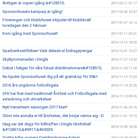
Äntligen är cupen igång &#128513;
2017-02-11 01:17
Sponsorhusets kampanj är igång!
2017-02-06 10:47
Föreningen och Klubbhuset inbjuder till klubbkväll
2017-01-27 16:12
torsdagen den 2 februari
Kom igång med Sponsorhuset!
2017-01-11 09:21
2016-12-15 18:25
Sparbanksstiftelsen Väst delade ut bidragspengar
2016-12-01 10:57
Skyltpromenaden i Dingle
2016-11-27 19:22
Debut i helgen för våra futsal distriktsdomare&#128515;
2016-11-20 17:50
Nu bjuder Sponsorhuset dig på ett gratisköp för 30kr!
2016-11-15 15:53
2016 års ungdoms fotbollsgala
2016-11-14 22:35
SFK har firat med traditionell Årsfest och Fotbollsgala med
2016-11-13 09:45
avtackning och utmärkelser
Nytt tränarteam säsongen 2017 klart!
2016-11-06 20:16
Glöm inte anmäla er till årsfesten, det börjar närma sig :-D
2016-11-01 19:15
Idag var det dags för Killträffen i Dingle Idrottshall
2016-10-30 18:20
&#128515;&#9917;&#65039;
Grattis killar, numera Distriktsdomare Futsal
2016-10-29 18:36