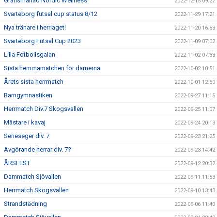
Gratismånad Nordic Wellness
2022-12-15 09:27
Svarteborg futsal cup status 8/12
2022-11-29 17:21
Nya tränare i herrlaget!
2022-11-20 16:53
Svarteborg Futsal Cup 2023
2022-11-09 07:02
Lilla Fotbollsgalan
2022-11-02 07:33
Sista hemmamatchen för damerna
2022-10-02 10:51
Årets sista herrmatch
2022-10-01 12:50
Barngymnastiken
2022-09-27 11:15
Herrmatch Div.7 Skogsvallen
2022-09-25 11:07
Mästare i kavaj
2022-09-24 20:13
Serieseger div. 7
2022-09-23 21:25
Avgörande herrar div. 7?
2022-09-23 14:42
ÅRSFEST
2022-09-12 20:32
Dammatch Sjövallen
2022-09-11 11:53
Herrmatch Skogsvallen
2022-09-10 13:43
Strandstädning
2022-09-06 11:40