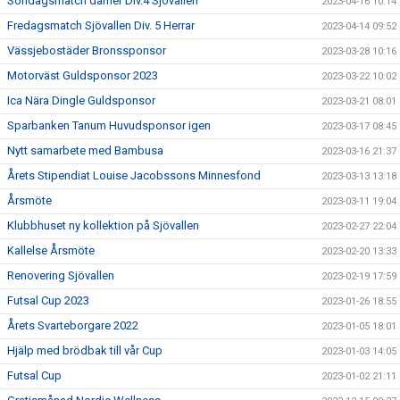
Söndagsmatch damer Div.4 Sjövallen
2023-04-16 10:14
Fredagsmatch Sjövallen Div. 5 Herrar
2023-04-14 09:52
Vässjebostäder Bronssponsor
2023-03-28 10:16
Motorväst Guldsponsor 2023
2023-03-22 10:02
Ica Nära Dingle Guldsponsor
2023-03-21 08:01
Sparbanken Tanum Huvudsponsor igen
2023-03-17 08:45
Nytt samarbete med Bambusa
2023-03-16 21:37
Årets Stipendiat Louise Jacobssons Minnesfond
2023-03-13 13:18
Årsmöte
2023-03-11 19:04
Klubbhuset ny kollektion på Sjövallen
2023-02-27 22:04
Kallelse Årsmöte
2023-02-20 13:33
Renovering Sjövallen
2023-02-19 17:59
Futsal Cup 2023
2023-01-26 18:55
Årets Svarteborgare 2022
2023-01-05 18:01
Hjälp med brödbak till vår Cup
2023-01-03 14:05
Futsal Cup
2023-01-02 21:11