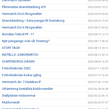
Dammatch Sjövallen
2022-09-04 08:42
Påminnelse strandstädning 4/9
2022-09-03 19:21
Herrmatch Div.6 Skogsvallen
2022-09-03 09:06
Strandstädning = Extra pengar till Svarteborg
2022-08-29 15:59
Herrmatch Div 6 Skogsvallen
2022-08-27 09:56
Anmälan fotboll PF -17
2022-08-19 13:19
Nytt pengaregn över vår förening?
2022-08-17 08:35
STORT TACK!
2022-08-14 18:15
INSTÄLLD JUNIORMATCH
2022-08-12 20:13
SVARTEBORGS DAGEN
2022-08-04 16:29
Fotbollsskolan 2022
2022-07-17 20:39
Fotbollsskolan kickar igång.
2022-07-15 16:46
Herrmatch div. 7 Hedekas IP
2022-07-06 12:39
Uthämtning beställda klubboveraller
2022-06-28 06:38
Ställplatser midsommar
2022-06-22 06:15
Klubboverall
2022-06-20 07:37