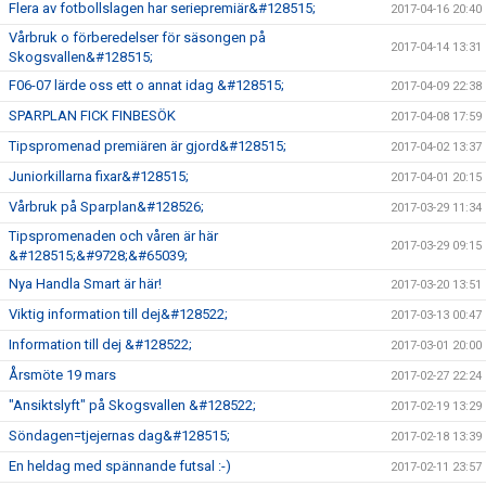
Flera av fotbollslagen har seriepremiär&#128515;
2017-04-16 20:40
Vårbruk o förberedelser för säsongen på
2017-04-14 13:31
Skogsvallen&#128515;
F06-07 lärde oss ett o annat idag &#128515;
2017-04-09 22:38
SPARPLAN FICK FINBESÖK
2017-04-08 17:59
Tipspromenad premiären är gjord&#128515;
2017-04-02 13:37
Juniorkillarna fixar&#128515;
2017-04-01 20:15
Vårbruk på Sparplan&#128526;
2017-03-29 11:34
Tipspromenaden och våren är här
2017-03-29 09:15
&#128515;&#9728;&#65039;
Nya Handla Smart är här!
2017-03-20 13:51
Viktig information till dej&#128522;
2017-03-13 00:47
Information till dej &#128522;
2017-03-01 20:00
Årsmöte 19 mars
2017-02-27 22:24
"Ansiktslyft" på Skogsvallen &#128522;
2017-02-19 13:29
Söndagen=tjejernas dag&#128515;
2017-02-18 13:39
En heldag med spännande futsal :-)
2017-02-11 23:57