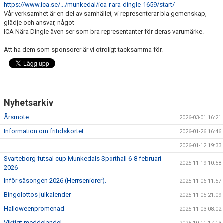
https://www.ica.se/.../munkedal/ica-nara-dingle-1659/start/
Vår verksamhet är en del av samhället, vi representerar bla gemenskap,
glädje och ansvar, något
ICA Nära Dingle även ser som bra representanter för deras varumärke.
Att ha dem som sponsorer är vi otroligt tacksamma för.
Nyhetsarkiv
Årsmöte
2026-03-01 16:21
Information om fritidskortet
2026-01-26 16:46
2026-01-12 19:33
Svarteborg futsal cup Munkedals Sporthall 6-8 februari
2025-11-19 10:58
2026
Inför säsongen 2026 (Herrseniorer).
2025-11-06 11:57
Bingolottos julkalender
2025-11-05 21:09
Halloweenpromenad
2025-11-03 08:02
Viktigt meddelande!
2025-10-11 17:13