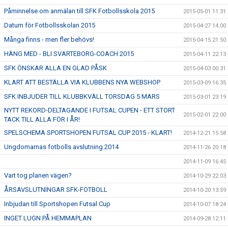
Påminnelse om anmälan till SFK Fotbollsskola 2015
2015-05-01 11:31
Datum för Fotbollsskolan 2015
2015-04-27 14:00
Många finns - men fler behövs!
2015-04-15 21:50
HÄNG MED - BLI SVARTEBORG-COACH 2015
2015-04-11 22:13
SFK ÖNSKAR ALLA EN GLAD PÅSK
2015-04-03 00:31
KLART ATT BESTÄLLA VIA KLUBBENS NYA WEBSHOP
2015-03-09 16:35
SFK INBJUDER TILL KLUBBKVÄLL TORSDAG 5 MARS
2015-03-01 23:19
NYTT REKORD-DELTAGANDE I FUTSAL CUPEN - ETT STORT
2015-02-01 22:00
TACK TILL ALLA FÖR I ÅR!
SPELSCHEMA SPORTSHOPEN FUTSAL CUP 2015 - KLART!
2014-12-21 15:58
Ungdomarnas fotbolls avslutning 2014
2014-11-26 20:18
2014-11-09 16:45
Vart tog planen vägen?
2014-10-29 22:03
ÅRSAVSLUTNINGAR SFK-FOTBOLL
2014-10-20 13:59
Inbjudan till Sportshopen Futsal Cup
2014-10-07 18:24
INGET LUGN PÅ HEMMAPLAN
2014-09-28 12:11