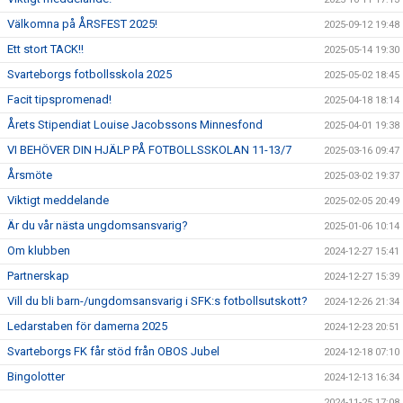
Välkomna på ÅRSFEST 2025!
2025-09-12 19:48
Ett stort TACK!!
2025-05-14 19:30
Svarteborgs fotbollsskola 2025
2025-05-02 18:45
Facit tipspromenad!
2025-04-18 18:14
Årets Stipendiat Louise Jacobssons Minnesfond
2025-04-01 19:38
VI BEHÖVER DIN HJÄLP PÅ FOTBOLLSSKOLAN 11-13/7
2025-03-16 09:47
Årsmöte
2025-03-02 19:37
Viktigt meddelande
2025-02-05 20:49
Är du vår nästa ungdomsansvarig?
2025-01-06 10:14
Om klubben
2024-12-27 15:41
Partnerskap
2024-12-27 15:39
Vill du bli barn-/ungdomsansvarig i SFK:s fotbollsutskott?
2024-12-26 21:34
Ledarstaben för damerna 2025
2024-12-23 20:51
Svarteborgs FK får stöd från OBOS Jubel
2024-12-18 07:10
Bingolotter
2024-12-13 16:34
2024-11-25 17:08