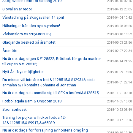
Skogsvallen redo för säsong 2019
2019-04-16 07:16
Sjövallen är redo!
2019-04-12 23:05
Vårstädning på Skogsvallen 14 april
2019-04-04 10:42
Hälsningar från den nya styrelsen!
2019-03-28 06:26
Vårkänslor&#9728;&#65039;
2019-03-10 16:52
Glädjande besked på årsmötet
2019-03-03 21:56
Årsmöte
2019-02-07 22:34
Nu är det dags igen &#128522; Brödbak för goda mackor
2019-01-14 21:25
till cupen &#128515;
Nytt År - Nya möjligheter!
2019-01-09 18:56
Du missar väl inte årets fest&#128515;&#129346; sista
2019-01-01 22:14
anmälan 5/1 kontakta Johanna el Jonathan
Nu är det dags att anmäla sig till SFK:s årsfest&#128515;
2018-11-21 00:18
Fotbollsgala Barn & Ungdom 2018
2018-11-05 15:00
Sponsorhuset
2018-10-23 08:49
Träning för pojkar o flickor födda 12-
2018-10-17 19:16
13&#128515;&#9917;&#65039;
Nu är det dags för försäljning av höstens omgång
2018-09-19 19:30