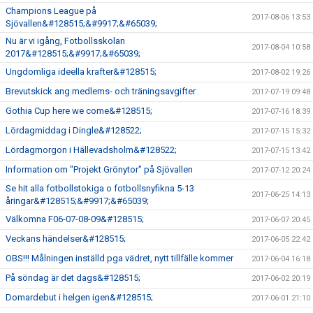
Champions League på
2017-08-06 13:53
Sjövallen&#128515;&#9917;&#65039;
Nu är vi igång, Fotbollsskolan
2017-08-04 10:58
2017&#128515;&#9917;&#65039;
Ungdomliga ideella krafter&#128515;
2017-08-02 19:26
Brevutskick ang medlems- och träningsavgifter
2017-07-19 09:48
Gothia Cup here we come&#128515;
2017-07-16 18:39
Lördagmiddag i Dingle&#128522;
2017-07-15 15:32
Lördagmorgon i Hällevadsholm&#128522;
2017-07-15 13:42
Information om "Projekt Grönytor" på Sjövallen
2017-07-12 20:24
Se hit alla fotbollstokiga o fotbollsnyfikna 5-13
2017-06-25 14:13
åringar&#128515;&#9917;&#65039;
Välkomna F06-07-08-09&#128515;
2017-06-07 20:45
Veckans händelser&#128515;
2017-06-05 22:42
OBS!!! Målningen inställd pga vädret, nytt tillfälle kommer
2017-06-04 16:18
På söndag är det dags&#128515;
2017-06-02 20:19
Domardebut i helgen igen&#128515;
2017-06-01 21:10