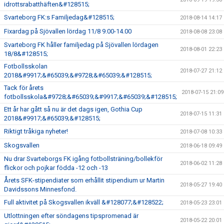
idrottsrabatthäften&#128515;
Svarteborg FK:s Familjedag&#128515;
2018-08-14 14:17
Fixardag på Sjövallen lördag 11/8 9.00-14.00
2018-08-08 23:08
Svarteborg FK håller familjedag på Sjövallen lördagen
2018-08-01 22:23
18/8&#128515;
Fotbollsskolan
2018-07-27 21:12
2018&#9917;&#65039;&#9728;&#65039;&#128515;
Tack för årets
2018-07-15 21:09
fotbollsskola&#9728;&#65039;&#9917;&#65039;&#128515;
Ett år har gått så nu är det dags igen, Gothia Cup
2018-07-15 11:31
2018&#9917;&#65039;&#128515;
Riktigt tråkiga nyheter!
2018-07-08 10:33
Skogsvallen
2018-06-18 09:49
Nu drar Svarteborgs FK igång fotbollsträning/bollekför
2018-06-02 11:28
flickor och pojkar födda -12 och -13
Årets SFK-stipendiater som erhållit stipendium ur Martin
2018-05-27 19:40
Davidssons Minnesfond.
Full aktivitet på Skogsvallen ikväll &#128077;&#128522;
2018-05-23 23:01
Utlottningen efter söndagens tipspromenad är
2018-05-22 20:01