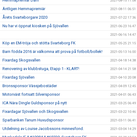
Hemmapremiär Dam
2021-08-15 11:08
Äntligen Hemmapremiär
2021-08-11 06:51
Årets Svarteborgare 2020
2021-07-22 17:36
Nu har vi öppnat kiosken på Sjövallen
2021-06-23 16:47
2021-06-16 14:47
Köp en EM-tröja och stötta Svarteborg FK
2021-05-25 21:15
Barn födda 2016 är välkomna att prova på fotboll/bollek!
2021-05-13 16:00
Fixardag Skogsvallen
2021-04-18 14:38
Renovering av klubbstuga, Etapp 1 - KLART!
2021-04-14 21:58
Fixardag Sjövallen
2021-04-10 20:08
Bronssponsor Vässjebostäder
2021-04-09 12:45
Motorväst fortsatt Silversponsor
2021-04-01 06:43
ICA Nära Dingle Guldsponsor på nytt
2021-03-25 06:49
Fixardagar Sjövallen och Skogsvallen
2021-03-22 10:46
Sparbanken Tanum Huvudsponsor
2021-03-11 06:41
Utdelning av Louise Jacobssons minnesfond.
2021-03-04 14:29