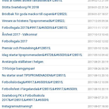
Visst är ideellt arbete fantastiskt&#128515;
2018-02-12 21:09
Stötta Svarteborg FK 2018
2018-01-22 21:54
Brödbak för goda mackor till cupen&#128523;
2018-01-07 18:57
Vinnare av höstens Tipspromenad&#128522;
2017-12-09 09:34
Fotbollsgala 2017&#9917;&#65039;&#128515;
2017-11-11 17:37
Årsfest 2017 - Välkomna!
2017-10-13 10:43
Fotbollsgala 2017
2017-10-02 12:02
Premiär och Prisutelning&#128515;
2017-09-10 15:06
Idag startar tipspromenaden&#9728;&#65039;&#128515;
2017-09-10 09:42
Avstängda ställlatser i helgen
2017-08-31 20:19
7/9 börjar barngympan!
2017-08-26 05:39
Nu startar snart TIPSPROMENADEN&#128515;
2017-08-15 20:10
Fotbollslördag&#9917;&#65039;&#128515;
2017-08-12 10:09
Fotbollsfest i Färgelanda&#128515;&#9917;&#65039;
2017-08-10 20:19
Svarteborg FK:s Fotbollsskola
2017-08-07 21:31
2017&#128515;&#9917;&#65039;
Instagramsutmaning!!
2017-08-07 18:00