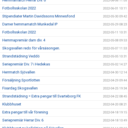
Hemmamatch Herrar Div. 6
2022-06-06 11:05
Fotbollsskolan 2022
2022-06-01 10:11
Stipendiater Martin Davidssons Minnesfond
2022-05-30 09:42
Damer hemmamatch Munkedal IP
2022-05-29 08:23
Fotbollsskolan 2022
2022-05-11 10:31
Hemmapremiär dam div. 4
2022-05-08 09:53
Skogsvallen redo för vårsäsongen.
2022-05-07 11:53
Strandstädning Veddö
2022-05-05 10:31
Seriepremiär Div. 7 i Hedekas
2022-05-02 14:27
Herrmatch Sjövallen
2022-04-30 12:14
Försäljning Sportlotten
2022-04-29 09:44
Fixardag Skogsvallen
2022-04-25 19:34
Strandstädning = Extra pengar till Svarteborg FK
2022-04-22 08:45
Klubbhuset
2022-04-20 08:21
Extra pengar till vår förening
2022-04-18 19:15
Seriepremiär Herrar Div. 6
2022-04-18 10:49