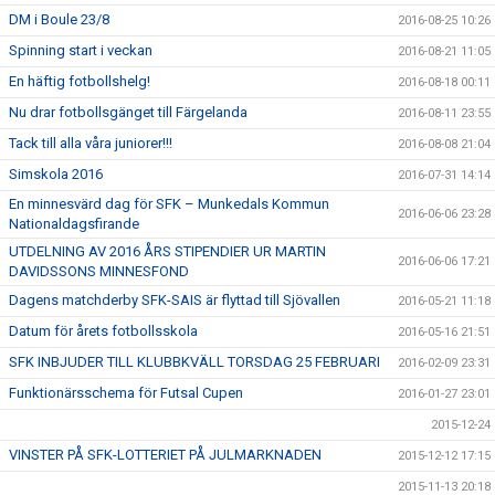
DM i Boule 23/8
2016-08-25 10:26
Spinning start i veckan
2016-08-21 11:05
En häftig fotbollshelg!
2016-08-18 00:11
Nu drar fotbollsgänget till Färgelanda
2016-08-11 23:55
Tack till alla våra juniorer!!!
2016-08-08 21:04
Simskola 2016
2016-07-31 14:14
En minnesvärd dag för SFK – Munkedals Kommun
2016-06-06 23:28
Nationaldagsfirande
UTDELNING AV 2016 ÅRS STIPENDIER UR MARTIN
2016-06-06 17:21
DAVIDSSONS MINNESFOND
Dagens matchderby SFK-SAIS är flyttad till Sjövallen
2016-05-21 11:18
Datum för årets fotbollsskola
2016-05-16 21:51
SFK INBJUDER TILL KLUBBKVÄLL TORSDAG 25 FEBRUARI
2016-02-09 23:31
Funktionärsschema för Futsal Cupen
2016-01-27 23:01
2015-12-24
VINSTER PÅ SFK-LOTTERIET PÅ JULMARKNADEN
2015-12-12 17:15
2015-11-13 20:18