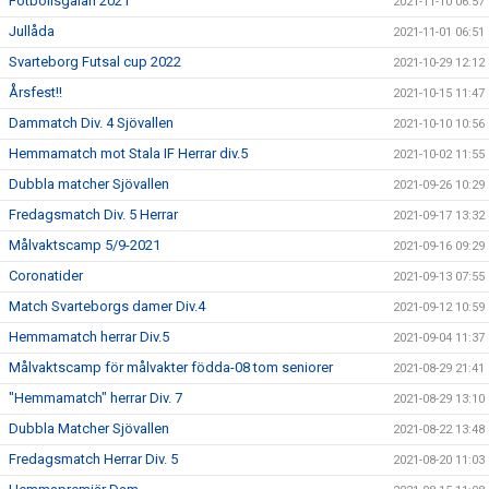
Fotbollsgalan 2021
2021-11-10 06:57
Jullåda
2021-11-01 06:51
Svarteborg Futsal cup 2022
2021-10-29 12:12
Årsfest!!
2021-10-15 11:47
Dammatch Div. 4 Sjövallen
2021-10-10 10:56
Hemmamatch mot Stala IF Herrar div.5
2021-10-02 11:55
Dubbla matcher Sjövallen
2021-09-26 10:29
Fredagsmatch Div. 5 Herrar
2021-09-17 13:32
Målvaktscamp 5/9-2021
2021-09-16 09:29
Coronatider
2021-09-13 07:55
Match Svarteborgs damer Div.4
2021-09-12 10:59
Hemmamatch herrar Div.5
2021-09-04 11:37
Målvaktscamp för målvakter födda-08 tom seniorer
2021-08-29 21:41
"Hemmamatch" herrar Div. 7
2021-08-29 13:10
Dubbla Matcher Sjövallen
2021-08-22 13:48
Fredagsmatch Herrar Div. 5
2021-08-20 11:03