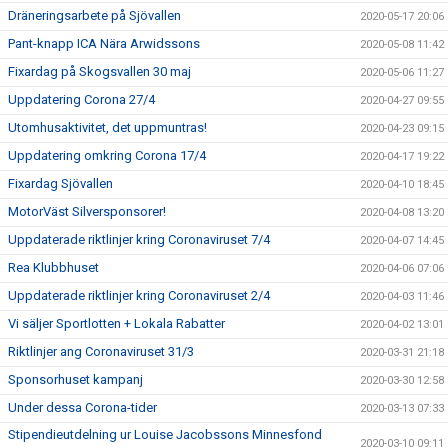
Dräneringsarbete på Sjövallen
2020-05-17 20:06
Pant-knapp ICA Nära Arwidssons
2020-05-08 11:42
Fixardag på Skogsvallen 30 maj
2020-05-06 11:27
Uppdatering Corona 27/4
2020-04-27 09:55
Utomhusaktivitet, det uppmuntras!
2020-04-23 09:15
Uppdatering omkring Corona 17/4
2020-04-17 19:22
Fixardag Sjövallen
2020-04-10 18:45
MotorVäst Silversponsorer!
2020-04-08 13:20
Uppdaterade riktlinjer kring Coronaviruset 7/4
2020-04-07 14:45
Rea Klubbhuset
2020-04-06 07:06
Uppdaterade riktlinjer kring Coronaviruset 2/4
2020-04-03 11:46
Vi säljer Sportlotten + Lokala Rabatter
2020-04-02 13:01
Riktlinjer ang Coronaviruset 31/3
2020-03-31 21:18
Sponsorhuset kampanj
2020-03-30 12:58
Under dessa Corona-tider
2020-03-13 07:33
Stipendieutdelning ur Louise Jacobssons Minnesfond
2020-03-10 09:11