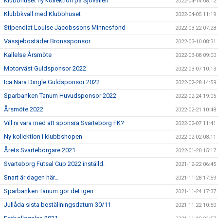
Klubbhuset ny kollektion på Sjövallen
2022-04-14 08:12
Klubbkväll med Klubbhuset
2022-04-05 11:19
Stipendiat Louise Jacobssons Minnesfond
2022-03-22 07:28
Vässjebostäder Bronssponsor
2022-03-10 08:31
Kallelse Årsmöte
2022-03-08 09:00
Motorväst Guldsponsor 2022
2022-03-07 10:13
Ica Nära Dingle Guldsponsor 2022
2022-02-28 14:59
Sparbanken Tanum Huvudsponsor 2022
2022-02-24 19:05
Årsmöte 2022
2022-02-21 10:48
Vill ni vara med att sponsra Svarteborg FK?
2022-02-07 11:41
Ny kollektion i klubbshopen
2022-02-02 08:11
Årets Svarteborgare 2021
2022-01-20 15:17
Svarteborg Futsal Cup 2022 inställd.
2021-12-22 06:45
Snart är dagen här…
2021-11-28 17:59
Sparbanken Tanum gör det igen
2021-11-24 17:37
Jullåda sista beställningsdatum 30/11
2021-11-22 10:50