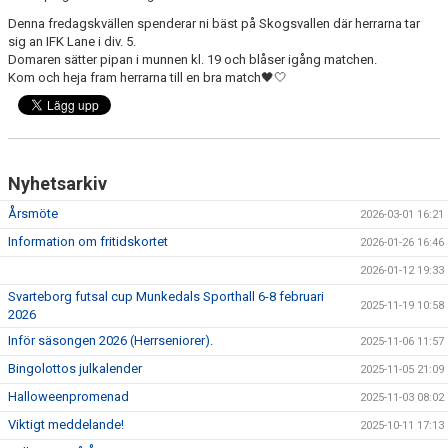
KONSTGRÄS
Denna fredagskvällen spenderar ni bäst på Skogsvallen där herrarna tar
sig an IFK Lane i div. 5.
SPONSORHUSET
Domaren sätter pipan i munnen kl. 19 och blåser igång matchen.
Kom och heja fram herrarna till en bra match
🖤
🤍
GRÄSROTEN
Nyhetsarkiv
Årsmöte
2026-03-01 16:21
Information om fritidskortet
2026-01-26 16:46
2026-01-12 19:33
Svarteborg futsal cup Munkedals Sporthall 6-8 februari
2025-11-19 10:58
2026
Inför säsongen 2026 (Herrseniorer).
2025-11-06 11:57
Bingolottos julkalender
2025-11-05 21:09
Halloweenpromenad
2025-11-03 08:02
Viktigt meddelande!
2025-10-11 17:13