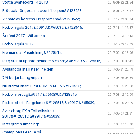
Stötta Svarteborg FK 2018
2018-01-22 21:54
Brödbak för goda mackor till cupen&#128523;
2018-01-07 18:57
Vinnare av höstens Tipspromenad&#128522;
2017-12-09 09:34
Fotbollsgala 2017&#9917;&#65039;&#128515;
2017-11-11 17:37
Årsfest 2017 - Välkomna!
2017-10-13 10:43
Fotbollsgala 2017
2017-10-02 12:02
Premiär och Prisutelning&#128515;
2017-09-10 15:06
Idag startar tipspromenaden&#9728;&#65039;&#128515;
2017-09-10 09:42
Avstängda ställlatser i helgen
2017-08-31 20:19
7/9 börjar barngympan!
2017-08-26 05:39
Nu startar snart TIPSPROMENADEN&#128515;
2017-08-15 20:10
Fotbollslördag&#9917;&#65039;&#128515;
2017-08-12 10:09
Fotbollsfest i Färgelanda&#128515;&#9917;&#65039;
2017-08-10 20:19
Svarteborg FK:s Fotbollsskola
2017-08-07 21:31
2017&#128515;&#9917;&#65039;
Instagramsutmaning!!
2017-08-07 18:00
Champions League på