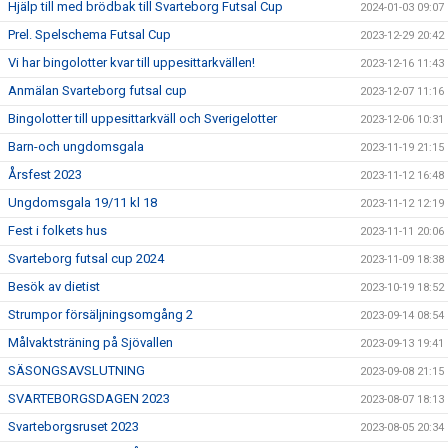
Hjälp till med brödbak till Svarteborg Futsal Cup
2024-01-03 09:07
Prel. Spelschema Futsal Cup
2023-12-29 20:42
Vi har bingolotter kvar till uppesittarkvällen!
2023-12-16 11:43
Anmälan Svarteborg futsal cup
2023-12-07 11:16
Bingolotter till uppesittarkväll och Sverigelotter
2023-12-06 10:31
Barn-och ungdomsgala
2023-11-19 21:15
Årsfest 2023
2023-11-12 16:48
Ungdomsgala 19/11 kl 18
2023-11-12 12:19
Fest i folkets hus
2023-11-11 20:06
Svarteborg futsal cup 2024
2023-11-09 18:38
Besök av dietist
2023-10-19 18:52
Strumpor försäljningsomgång 2
2023-09-14 08:54
Målvaktsträning på Sjövallen
2023-09-13 19:41
SÄSONGSAVSLUTNING
2023-09-08 21:15
SVARTEBORGSDAGEN 2023
2023-08-07 18:13
Svarteborgsruset 2023
2023-08-05 20:34