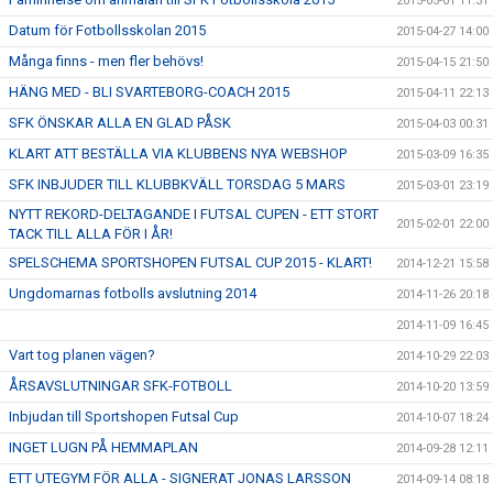
2015-05-01 11:31
Datum för Fotbollsskolan 2015
2015-04-27 14:00
Många finns - men fler behövs!
2015-04-15 21:50
HÄNG MED - BLI SVARTEBORG-COACH 2015
2015-04-11 22:13
SFK ÖNSKAR ALLA EN GLAD PÅSK
2015-04-03 00:31
KLART ATT BESTÄLLA VIA KLUBBENS NYA WEBSHOP
2015-03-09 16:35
SFK INBJUDER TILL KLUBBKVÄLL TORSDAG 5 MARS
2015-03-01 23:19
NYTT REKORD-DELTAGANDE I FUTSAL CUPEN - ETT STORT
2015-02-01 22:00
TACK TILL ALLA FÖR I ÅR!
SPELSCHEMA SPORTSHOPEN FUTSAL CUP 2015 - KLART!
2014-12-21 15:58
Ungdomarnas fotbolls avslutning 2014
2014-11-26 20:18
2014-11-09 16:45
Vart tog planen vägen?
2014-10-29 22:03
ÅRSAVSLUTNINGAR SFK-FOTBOLL
2014-10-20 13:59
Inbjudan till Sportshopen Futsal Cup
2014-10-07 18:24
INGET LUGN PÅ HEMMAPLAN
2014-09-28 12:11
ETT UTEGYM FÖR ALLA - SIGNERAT JONAS LARSSON
2014-09-14 08:18