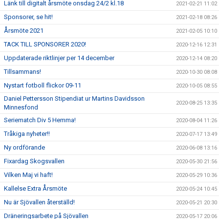
Länk till digitalt årsmöte onsdag 24/2 kl.18
2021-02-21 11:02
Sponsorer, se hit!
2021-02-18 08:26
Årsmöte 2021
2021-02-05 10:10
TACK TILL SPONSORER 2020!
2020-12-16 12:31
Uppdaterade riktlinjer per 14 december
2020-12-14 08:20
Tillsammans!
2020-10-30 08:08
Nystart fotboll flickor 09-11
2020-10-05 08:55
Daniel Pettersson Stipendiat ur Martins Davidsson
2020-08-25 13:35
Minnesfond
Seriematch Div 5 Hemma!
2020-08-04 11:26
Tråkiga nyheter!!
2020-07-17 13:49
Ny ordförande
2020-06-08 13:16
Fixardag Skogsvallen
2020-05-30 21:56
Vilken Maj vi haft!
2020-05-29 10:36
Kallelse Extra Årsmöte
2020-05-24 10:45
Nu är Sjövallen återställd!
2020-05-21 20:30
Dräneringsarbete på Sjövallen
2020-05-17 20:06