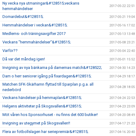
Ny vecka nya utmaningar&#128515;veckans
2017-05-22 22:51
hemmahändelser
Domardebut&#128515;
2017-05-21 19:04
Hemmahändelser i veckan&#128515;
2017-05-16 17:02
Medlems- och träningsavgifter 2017
2017-05-13 13:48
Veckans "hemmahändelser"&#128515;
2017-05-08 23:21
Varför??
2017-05-04 22:40
Då var det måndag igen!
2017-05-01 15:52
Invigning av nya bänkarna på damernas match&#128522;
2017-04-30 14:23
Dam o herr seniorer igång på fixardagen&#128515;
2017-04-29 18:17
Matchen SFK-Skärhamn flyttad till Sparplan p.g.a. all
2017-04-28 18:05
nederbörd
Veckans händelser på hemmaplan&#128515;
2017-04-24 22:53
Helgens aktiviteter på Skogsvallen&#128515;
2017-04-23 23:09
Möt våren hos Sponsorhuset - nu finns det 600 butiker!
2017-04-20 08:49
Invigning av utegymet på Skogsvallen!!
2017-04-17 21:23
Flera av fotbollslagen har seriepremiär&#128515;
2017-04-16 20:40