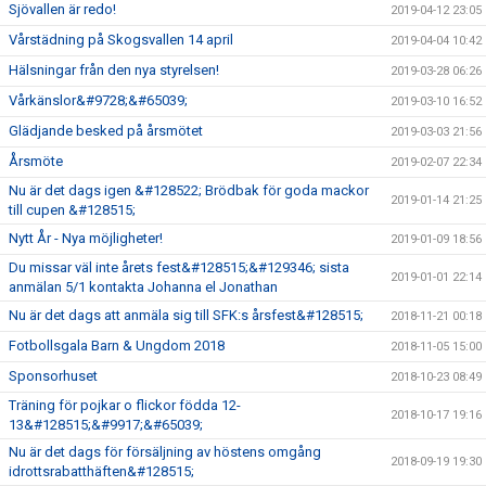
Sjövallen är redo!
2019-04-12 23:05
Vårstädning på Skogsvallen 14 april
2019-04-04 10:42
Hälsningar från den nya styrelsen!
2019-03-28 06:26
Vårkänslor&#9728;&#65039;
2019-03-10 16:52
Glädjande besked på årsmötet
2019-03-03 21:56
Årsmöte
2019-02-07 22:34
Nu är det dags igen &#128522; Brödbak för goda mackor
2019-01-14 21:25
till cupen &#128515;
Nytt År - Nya möjligheter!
2019-01-09 18:56
Du missar väl inte årets fest&#128515;&#129346; sista
2019-01-01 22:14
anmälan 5/1 kontakta Johanna el Jonathan
Nu är det dags att anmäla sig till SFK:s årsfest&#128515;
2018-11-21 00:18
Fotbollsgala Barn & Ungdom 2018
2018-11-05 15:00
Sponsorhuset
2018-10-23 08:49
Träning för pojkar o flickor födda 12-
2018-10-17 19:16
13&#128515;&#9917;&#65039;
Nu är det dags för försäljning av höstens omgång
2018-09-19 19:30
idrottsrabatthäften&#128515;