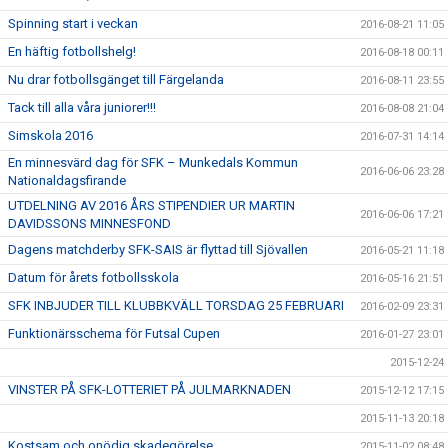
Spinning start i veckan
2016-08-21 11:05
En häftig fotbollshelg!
2016-08-18 00:11
Nu drar fotbollsgänget till Färgelanda
2016-08-11 23:55
Tack till alla våra juniorer!!!
2016-08-08 21:04
Simskola 2016
2016-07-31 14:14
En minnesvärd dag för SFK – Munkedals Kommun
2016-06-06 23:28
Nationaldagsfirande
UTDELNING AV 2016 ÅRS STIPENDIER UR MARTIN
2016-06-06 17:21
DAVIDSSONS MINNESFOND
Dagens matchderby SFK-SAIS är flyttad till Sjövallen
2016-05-21 11:18
Datum för årets fotbollsskola
2016-05-16 21:51
SFK INBJUDER TILL KLUBBKVÄLL TORSDAG 25 FEBRUARI
2016-02-09 23:31
Funktionärsschema för Futsal Cupen
2016-01-27 23:01
2015-12-24
VINSTER PÅ SFK-LOTTERIET PÅ JULMARKNADEN
2015-12-12 17:15
2015-11-13 20:18
Kostsam och onödig skadegörelse...
2015-11-02 08:48