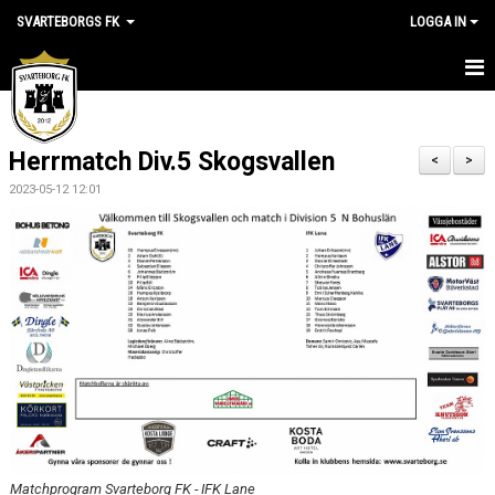
SVARTEBORGS FK
LOGGA IN
HEM
Herrmatch Div.5 Skogsvallen
NYHETER
<
>
2023-05-12 12:01
OM KLUBBEN
KALENDER
VÅRA LAG
KLUBBSHOP
MEDLEM
VÅRA MATCHER
Matchprogram Svarteborg FK - IFK Lane