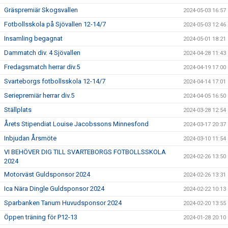
Gräspremiär Skogsvallen
2024-05-03 16:57
Fotbollsskola på Sjövallen 12-14/7
2024-05-03 12:46
Insamling begagnat
2024-05-01 18:21
Dammatch div. 4 Sjövallen
2024-04-28 11:43
Fredagsmatch herrar div.5
2024-04-19 17:00
Svarteborgs fotbollsskola 12-14/7
2024-04-14 17:01
Seriepremiär herrar div.5
2024-04-05 16:50
Ställplats
2024-03-28 12:54
Årets Stipendiat Louise Jacobssons Minnesfond
2024-03-17 20:37
Inbjudan Årsmöte
2024-03-10 11:54
VI BEHÖVER DIG TILL SVARTEBORGS FOTBOLLSSKOLA
2024-02-26 13:50
2024
Motorväst Guldsponsor 2024
2024-02-26 13:31
Ica Nära Dingle Guldsponsor 2024
2024-02-22 10:13
Sparbanken Tanum Huvudsponsor 2024
2024-02-20 13:55
Öppen träning för P12-13
2024-01-28 20:10