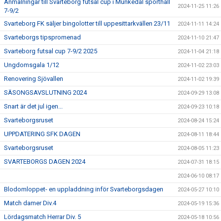
Anmälningar till Svarteborg futsal cup i Munkedal sporthall
2024-11-25 11:26
7-9/2
Svarteborg FK säljer bingolotter till uppesittarkvällen 23/11
2024-11-11 14:24
Svarteborgs tipspromenad
2024-11-10 21:47
Svarteborg futsal cup 7-9/2 2025
2024-11-04 21:18
Ungdomsgala 1/12
2024-11-02 23:03
Renovering Sjövallen
2024-11-02 19:39
SÄSONGSAVSLUTNING 2024
2024-09-29 13:08
Snart är det jul igen...
2024-09-23 10:18
Svarteborgsruset
2024-08-24 15:24
UPPDATERING SFK DAGEN
2024-08-11 18:44
Svarteborgsruset
2024-08-05 11:23
SVARTEBORGS DAGEN 2024
2024-07-31 18:15
2024-06-10 08:17
Blodomloppet- en uppladdning inför Svarteborgsdagen
2024-05-27 10:10
Match damer Div.4
2024-05-19 15:36
Lördagsmatch Herrar Div. 5
2024-05-18 10:56