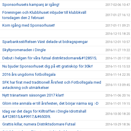
Sponsorhusets kampanj är igång!
2017-02-06 10:47
Föreningen och Klubbhuset inbjuder till klubbkväll
2017-01-27 16:12
torsdagen den 2 februari
Kom igång med Sponsorhuset!
2017-01-11 09:21
2016-12-15 18:25
Sparbanksstiftelsen Väst delade ut bidragspengar
2016-12-01 10:57
Skyltpromenaden i Dingle
2016-11-27 19:22
Debut i helgen för våra futsal distriktsdomare&#128515;
2016-11-20 17:50
Nu bjuder Sponsorhuset dig på ett gratisköp för 30kr!
2016-11-15 15:53
2016 års ungdoms fotbollsgala
2016-11-14 22:35
SFK har firat med traditionell Årsfest och Fotbollsgala med
2016-11-13 09:45
avtackning och utmärkelser
Nytt tränarteam säsongen 2017 klart!
2016-11-06 20:16
Glöm inte anmäla er till årsfesten, det börjar närma sig :-D
2016-11-01 19:15
Idag var det dags för Killträffen i Dingle Idrottshall
2016-10-30 18:20
&#128515;&#9917;&#65039;
Grattis killar, numera Distriktsdomare Futsal
2016-10-29 18:36