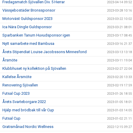
Fredagsmatch Sjövallen Div. 5 Herrar
2023-04-14 09:52
Vässjebostäder Bronssponsor
2023-03-28 10:16
Motorväst Guldsponsor 2023
2023-03-22 10:02
Ica Nära Dingle Guldsponsor
2023-03-21 08:01
Sparbanken Tanum Huvudsponsor igen
2023-03-17 08:45
Nytt samarbete med Bambusa
2023-03-16 21:37
Årets Stipendiat Louise Jacobssons Minnesfond
2023-03-13 13:18
Årsmöte
2023-03-11 19:04
Klubbhuset ny kollektion på Sjövallen
2023-02-27 22:04
Kallelse Årsmöte
2023-02-20 13:33
Renovering Sjövallen
2023-02-19 17:59
Futsal Cup 2023
2023-01-26 18:55
Årets Svarteborgare 2022
2023-01-05 18:01
Hjälp med brödbak till vår Cup
2023-01-03 14:05
Futsal Cup
2023-01-02 21:11
Gratismånad Nordic Wellness
2022-12-15 09:27