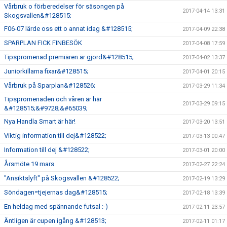
Vårbruk o förberedelser för säsongen på
2017-04-14 13:31
Skogsvallen&#128515;
F06-07 lärde oss ett o annat idag &#128515;
2017-04-09 22:38
SPARPLAN FICK FINBESÖK
2017-04-08 17:59
Tipspromenad premiären är gjord&#128515;
2017-04-02 13:37
Juniorkillarna fixar&#128515;
2017-04-01 20:15
Vårbruk på Sparplan&#128526;
2017-03-29 11:34
Tipspromenaden och våren är här
2017-03-29 09:15
&#128515;&#9728;&#65039;
Nya Handla Smart är här!
2017-03-20 13:51
Viktig information till dej&#128522;
2017-03-13 00:47
Information till dej &#128522;
2017-03-01 20:00
Årsmöte 19 mars
2017-02-27 22:24
"Ansiktslyft" på Skogsvallen &#128522;
2017-02-19 13:29
Söndagen=tjejernas dag&#128515;
2017-02-18 13:39
En heldag med spännande futsal :-)
2017-02-11 23:57
Äntligen är cupen igång &#128513;
2017-02-11 01:17