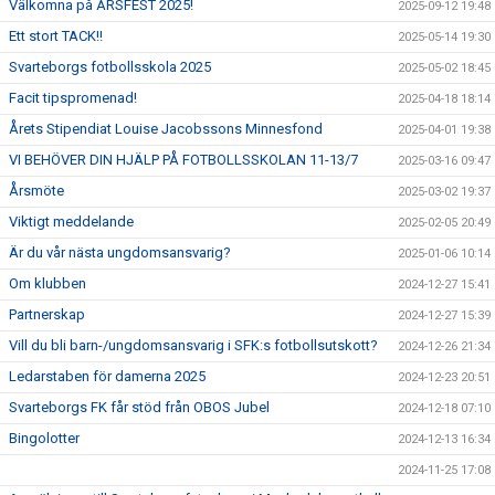
Välkomna på ÅRSFEST 2025!
2025-09-12 19:48
Ett stort TACK!!
2025-05-14 19:30
Svarteborgs fotbollsskola 2025
2025-05-02 18:45
Facit tipspromenad!
2025-04-18 18:14
Årets Stipendiat Louise Jacobssons Minnesfond
2025-04-01 19:38
VI BEHÖVER DIN HJÄLP PÅ FOTBOLLSSKOLAN 11-13/7
2025-03-16 09:47
Årsmöte
2025-03-02 19:37
Viktigt meddelande
2025-02-05 20:49
Är du vår nästa ungdomsansvarig?
2025-01-06 10:14
Om klubben
2024-12-27 15:41
Partnerskap
2024-12-27 15:39
Vill du bli barn-/ungdomsansvarig i SFK:s fotbollsutskott?
2024-12-26 21:34
Ledarstaben för damerna 2025
2024-12-23 20:51
Svarteborgs FK får stöd från OBOS Jubel
2024-12-18 07:10
Bingolotter
2024-12-13 16:34
2024-11-25 17:08