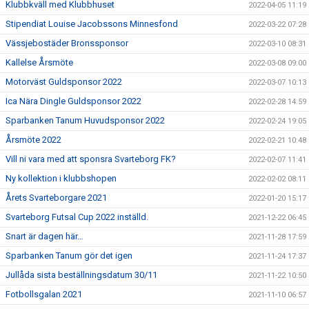
Klubbkväll med Klubbhuset
2022-04-05 11:19
Stipendiat Louise Jacobssons Minnesfond
2022-03-22 07:28
Vässjebostäder Bronssponsor
2022-03-10 08:31
Kallelse Årsmöte
2022-03-08 09:00
Motorväst Guldsponsor 2022
2022-03-07 10:13
Ica Nära Dingle Guldsponsor 2022
2022-02-28 14:59
Sparbanken Tanum Huvudsponsor 2022
2022-02-24 19:05
Årsmöte 2022
2022-02-21 10:48
Vill ni vara med att sponsra Svarteborg FK?
2022-02-07 11:41
Ny kollektion i klubbshopen
2022-02-02 08:11
Årets Svarteborgare 2021
2022-01-20 15:17
Svarteborg Futsal Cup 2022 inställd.
2021-12-22 06:45
Snart är dagen här…
2021-11-28 17:59
Sparbanken Tanum gör det igen
2021-11-24 17:37
Jullåda sista beställningsdatum 30/11
2021-11-22 10:50
Fotbollsgalan 2021
2021-11-10 06:57