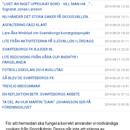
”LIVET ÄR INGET UPPDUKAT BORD - VILL MAN HA ..." -
2014-09-06 12:42
Signerat Jonas Larsson
NU HÄNDER DET STORA SAKER PÅ SKOGSVALLEN...
2014-09-06 10:11
ASFALTERING FAS2 KLART
2014-08-29 23:43
Lars-Åke Winblad om Svarteborgs konstgräsprojekt
2014-08-29 18:54
LITE FRÅN AKTIVITETERNA PÅ SJÖVALLEN I LÖRDAGS
2014-08-25 01:11
SVARTEBORGS FK BJUDER IN...
2014-08-12 22:56
LITE REDOVISNG FRÅN VÅRA CUP-ÄVENTYR I
2014-08-11 10:29
FÄRGELANDA
FOTBOLLSSKOLAN 2014 AVSLUTAD
2014-07-26 18:40
SÅ BLEV DE SVARTEBORGS FK
2014-06-29 21:42
TREVLIG MIDSOMMAR
2014-06-20 14:41
EN REFLEKTION BETR. SVARTEBORGS ARBETE
2014-06-16 07:15
TA DEL AV HUR MARTIN "DAIN" JOHANSSON SER PÅ
2014-06-13 09:35
FÖRENINGSLIVET
FRAMTIDEN - DEN HÄNGER PÅ DIG
2014-06-07 17:47
HÅLL UTKIK!
För att hemsidan ska fungera korrekt använder vi nödvändiga
2014-06-06 21:40
cookies från SportAdmin. Dessa går inte att stänga av.