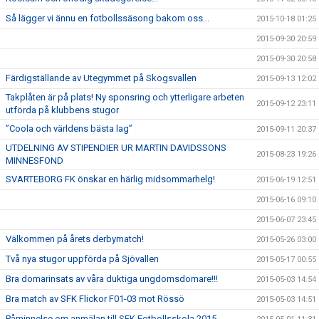
Så lägger vi ännu en fotbollssäsong bakom oss...
2015-10-18 01:25
2015-09-30 20:59
2015-09-30 20:58
Färdigställande av Utegymmet på Skogsvallen
2015-09-13 12:02
Takplåten är på plats! Ny sponsring och ytterligare arbeten
2015-09-12 23:11
utförda på klubbens stugor
”Coola och världens bästa lag”
2015-09-11 20:37
UTDELNING AV STIPENDIER UR MARTIN DAVIDSSONS
2015-08-23 19:26
MINNESFOND
SVARTEBORG FK önskar en härlig midsommarhelg!
2015-06-19 12:51
2015-06-16 09:10
2015-06-07 23:45
Välkommen på årets derbymatch!
2015-05-26 03:00
Två nya stugor uppförda på Sjövallen
2015-05-17 00:55
Bra domarinsats av våra duktiga ungdomsdomare!!!
2015-05-03 14:54
Bra match av SFK Flickor F01-03 mot Rössö
2015-05-03 14:51
Påminnelse om anmälan till SFK Fotbollsskola 2015