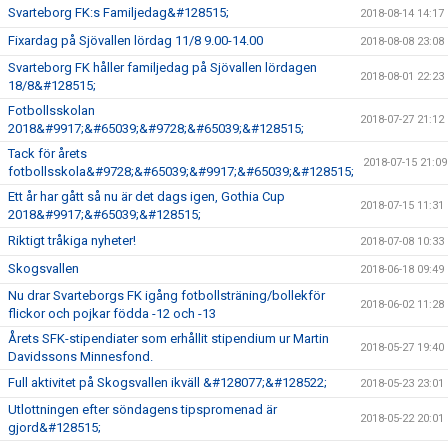
Svarteborg FK:s Familjedag&#128515;
2018-08-14 14:17
Fixardag på Sjövallen lördag 11/8 9.00-14.00
2018-08-08 23:08
Svarteborg FK håller familjedag på Sjövallen lördagen
2018-08-01 22:23
18/8&#128515;
Fotbollsskolan
2018-07-27 21:12
2018&#9917;&#65039;&#9728;&#65039;&#128515;
Tack för årets
2018-07-15 21:09
fotbollsskola&#9728;&#65039;&#9917;&#65039;&#128515;
Ett år har gått så nu är det dags igen, Gothia Cup
2018-07-15 11:31
2018&#9917;&#65039;&#128515;
Riktigt tråkiga nyheter!
2018-07-08 10:33
Skogsvallen
2018-06-18 09:49
Nu drar Svarteborgs FK igång fotbollsträning/bollekför
2018-06-02 11:28
flickor och pojkar födda -12 och -13
Årets SFK-stipendiater som erhållit stipendium ur Martin
2018-05-27 19:40
Davidssons Minnesfond.
Full aktivitet på Skogsvallen ikväll &#128077;&#128522;
2018-05-23 23:01
Utlottningen efter söndagens tipspromenad är
2018-05-22 20:01
gjord&#128515;