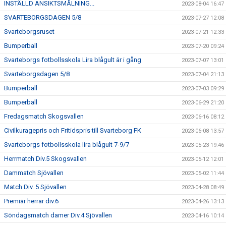
INSTÄLLD ANSIKTSMÅLNING...
2023-08-04 16:47
SVARTEBORGSDAGEN 5/8
2023-07-27 12:08
Svarteborgsruset
2023-07-21 12:33
Bumperball
2023-07-20 09:24
Svarteborgs fotbollsskola Lira blågult är i gång
2023-07-07 13:01
Svarteborgsdagen 5/8
2023-07-04 21:13
Bumperball
2023-07-03 09:29
Bumperball
2023-06-29 21:20
Fredagsmatch Skogsvallen
2023-06-16 08:12
Civilkuragepris och Fritidspris till Svarteborg FK
2023-06-08 13:57
Svarteborgs fotbollsskola lira blågult 7-9/7
2023-05-23 19:46
Herrmatch Div.5 Skogsvallen
2023-05-12 12:01
Dammatch Sjövallen
2023-05-02 11:44
Match Div. 5 Sjövallen
2023-04-28 08:49
Premiär herrar div.6
2023-04-26 13:13
Söndagsmatch damer Div.4 Sjövallen
2023-04-16 10:14