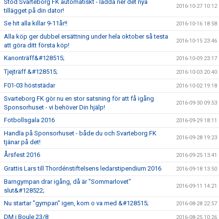
Stöd Svarteborg FK automatiskt - ladda ner det nya
2016-10-27 10:12
tillägget på din dator!
Se hit alla killar 9-11år!!
2016-10-16 18:58
Alla köp ger dubbel ersättning under hela oktober så testa
2016-10-15 23:46
att göra ditt första köp!
Kanonträff&#128515;
2016-10-09 23:17
Tjejträff &#128515;
2016-10-03 20:40
F01-03 höststädar
2016-10-02 19:18
Svarteborg FK gör nu en stor satsning för att få igång
2016-09-30 09:53
Sponsorhuset - vi behöver Din hjälp!
Fotbollsgala 2016
2016-09-29 18:11
Handla på Sponsorhuset - både du och Svarteborg FK
2016-09-28 19:23
tjänar på det!
Årsfest 2016
2016-09-25 13:41
Grattis Lars till Thordénstiftelsens ledarstipendium 2016
2016-09-18 13:50
Barngympan drar igång, då är "Sommarlovet"
2016-09-11 14:21
slut&#128522;
Nu startar "gympan" igen, kom o va med &#128515;
2016-08-28 22:57
DM i Boule 23/8
2016-08-25 10:26