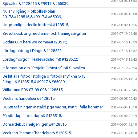
2017-08-06 13:53
Sjövallen&#128515;&#9917;&#65039;
Nu är vi igång, Fotbollsskolan
2017-08-04 10:58
2017&#128515;&#9917;&#65039;
Ungdomliga ideella krafter&#128515;
2017-08-02 19:26
Brevutskick ang medlems- och träningsavgifter
2017-07-19 09:48
Gothia Cup here we come&#128515;
2017-07-16 18:39
Lördagmiddag i Dingle&#128522;
2017-07-15 15:32
Lördagmorgon i Hällevadsholm&#128522;
2017-07-15 13:42
Information om "Projekt Grönytor" på Sjövallen
2017-07-12 20:24
Se hit alla fotbollstokiga o fotbollsnyfikna 5-13
2017-06-25 14:13
åringar&#128515;&#9917;&#65039;
Välkomna F06-07-08-09&#128515;
2017-06-07 20:45
Veckans händelser&#128515;
2017-06-05 22:42
OBS!!! Målningen inställd pga vädret, nytt tillfälle kommer
2017-06-04 16:18
På söndag är det dags&#128515;
2017-06-02 20:19
Domardebut i helgen igen&#128515;
2017-06-01 21:10
Veckans "hemma"händelser&#128515;
2017-05-31 21:18