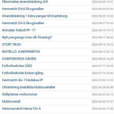
Påminnelse strandstädning 4/9
2022-09-03 19:21
Herrmatch Div.6 Skogsvallen
2022-09-03 09:06
Strandstädning = Extra pengar till Svarteborg
2022-08-29 15:59
Herrmatch Div 6 Skogsvallen
2022-08-27 09:56
Anmälan fotboll PF -17
2022-08-19 13:19
Nytt pengaregn över vår förening?
2022-08-17 08:35
STORT TACK!
2022-08-14 18:15
INSTÄLLD JUNIORMATCH
2022-08-12 20:13
SVARTEBORGS DAGEN
2022-08-04 16:29
Fotbollsskolan 2022
2022-07-17 20:39
Fotbollsskolan kickar igång.
2022-07-15 16:46
Herrmatch div. 7 Hedekas IP
2022-07-06 12:39
Uthämtning beställda klubboveraller
2022-06-28 06:38
Ställplatser midsommar
2022-06-22 06:15
Klubboverall
2022-06-20 07:37
Hemmamatch Herrar Div. 6
2022-06-06 11:05