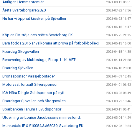
Äntligen Hemmapremiär
2021-08-11 06:51
Årets Svarteborgare 2020
2021-07-22 17:36
Nu har vi öppnat kiosken på Sjövallen
2021-06-23 16:47
2021-06-16 14:47
Köp en EM-tröja och stötta Svarteborg FK
2021-05-25 21:15
Barn födda 2016 är välkomna att prova på fotboll/bollek!
2021-05-13 16:00
Fixardag Skogsvallen
2021-04-18 14:38
Renovering av klubbstuga, Etapp 1 - KLART!
2021-04-14 21:58
Fixardag Sjövallen
2021-04-10 20:08
Bronssponsor Vässjebostäder
2021-04-09 12:45
Motorväst fortsatt Silversponsor
2021-04-01 06:43
ICA Nära Dingle Guldsponsor på nytt
2021-03-25 06:49
Fixardagar Sjövallen och Skogsvallen
2021-03-22 10:46
Sparbanken Tanum Huvudsponsor
2021-03-11 06:41
Utdelning av Louise Jacobssons minnesfond.
2021-03-04 14:29
Munkedals IF &#10084;&#65039; Svarteborg FK
2021-02-28 19:54