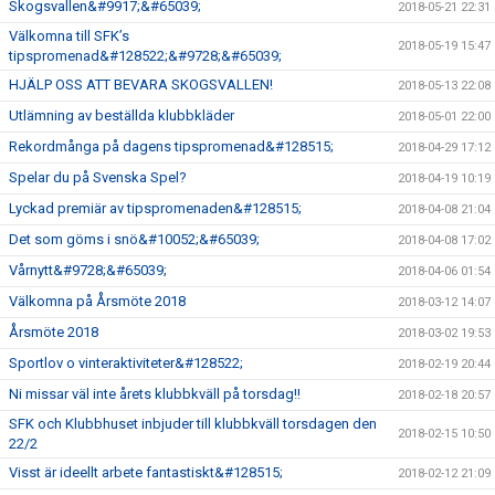
Skogsvallen&#9917;&#65039;
2018-05-21 22:31
Välkomna till SFK’s
2018-05-19 15:47
tipspromenad&#128522;&#9728;&#65039;
HJÄLP OSS ATT BEVARA SKOGSVALLEN!
2018-05-13 22:08
Utlämning av beställda klubbkläder
2018-05-01 22:00
Rekordmånga på dagens tipspromenad&#128515;
2018-04-29 17:12
Spelar du på Svenska Spel?
2018-04-19 10:19
Lyckad premiär av tipspromenaden&#128515;
2018-04-08 21:04
Det som göms i snö&#10052;&#65039;
2018-04-08 17:02
Vårnytt&#9728;&#65039;
2018-04-06 01:54
Välkomna på Årsmöte 2018
2018-03-12 14:07
Årsmöte 2018
2018-03-02 19:53
Sportlov o vinteraktiviteter&#128522;
2018-02-19 20:44
Ni missar väl inte årets klubbkväll på torsdag!!
2018-02-18 20:57
SFK och Klubbhuset inbjuder till klubbkväll torsdagen den
2018-02-15 10:50
22/2
Visst är ideellt arbete fantastiskt&#128515;
2018-02-12 21:09