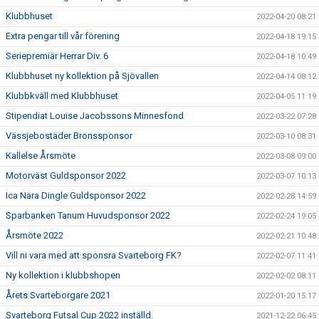
Klubbhuset
2022-04-20 08:21
Extra pengar till vår förening
2022-04-18 19:15
Seriepremiär Herrar Div. 6
2022-04-18 10:49
Klubbhuset ny kollektion på Sjövallen
2022-04-14 08:12
Klubbkväll med Klubbhuset
2022-04-05 11:19
Stipendiat Louise Jacobssons Minnesfond
2022-03-22 07:28
Vässjebostäder Bronssponsor
2022-03-10 08:31
Kallelse Årsmöte
2022-03-08 09:00
Motorväst Guldsponsor 2022
2022-03-07 10:13
Ica Nära Dingle Guldsponsor 2022
2022-02-28 14:59
Sparbanken Tanum Huvudsponsor 2022
2022-02-24 19:05
Årsmöte 2022
2022-02-21 10:48
Vill ni vara med att sponsra Svarteborg FK?
2022-02-07 11:41
Ny kollektion i klubbshopen
2022-02-02 08:11
Årets Svarteborgare 2021
2022-01-20 15:17
Svarteborg Futsal Cup 2022 inställd.
2021-12-22 06:45