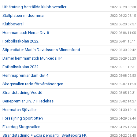
Uthämtning beställda klubboveraller
2022-06-28 06:38
Ställplatser midsommar
2022-06-22 06:15
Klubboverall
2022-06-20 07:37
Hemmamatch Herrar Div. 6
2022-06-06 11:05
Fotbollsskolan 2022
2022-06-01 10:11
Stipendiater Martin Davidssons Minnesfond
2022-05-30 09:42
Damer hemmamatch Munkedal IP
2022-05-29 08:23
Fotbollsskolan 2022
2022-05-11 10:31
Hemmapremiär dam div. 4
2022-05-08 09:53
Skogsvallen redo för vårsäsongen.
2022-05-07 11:53
Strandstädning Veddö
2022-05-05 10:31
Seriepremiär Div. 7 i Hedekas
2022-05-02 14:27
Herrmatch Sjövallen
2022-04-30 12:14
Försäljning Sportlotten
2022-04-29 09:44
Fixardag Skogsvallen
2022-04-25 19:34
Strandstädning = Extra pengar till Svarteborg FK
2022-04-22 08:45