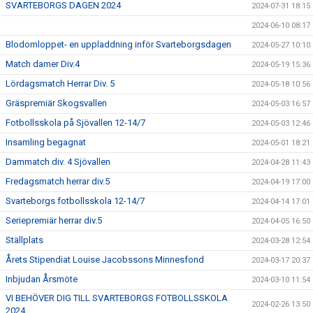
SVARTEBORGS DAGEN 2024
2024-07-31 18:15
2024-06-10 08:17
Blodomloppet- en uppladdning inför Svarteborgsdagen
2024-05-27 10:10
Match damer Div.4
2024-05-19 15:36
Lördagsmatch Herrar Div. 5
2024-05-18 10:56
Gräspremiär Skogsvallen
2024-05-03 16:57
Fotbollsskola på Sjövallen 12-14/7
2024-05-03 12:46
Insamling begagnat
2024-05-01 18:21
Dammatch div. 4 Sjövallen
2024-04-28 11:43
Fredagsmatch herrar div.5
2024-04-19 17:00
Svarteborgs fotbollsskola 12-14/7
2024-04-14 17:01
Seriepremiär herrar div.5
2024-04-05 16:50
Ställplats
2024-03-28 12:54
Årets Stipendiat Louise Jacobssons Minnesfond
2024-03-17 20:37
Inbjudan Årsmöte
2024-03-10 11:54
VI BEHÖVER DIG TILL SVARTEBORGS FOTBOLLSSKOLA
2024-02-26 13:50
2024