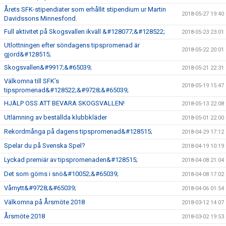
Årets SFK-stipendiater som erhållit stipendium ur Martin
2018-05-27 19:40
Davidssons Minnesfond.
Full aktivitet på Skogsvallen ikväll &#128077;&#128522;
2018-05-23 23:01
Utlottningen efter söndagens tipspromenad är
2018-05-22 20:01
gjord&#128515;
Skogsvallen&#9917;&#65039;
2018-05-21 22:31
Välkomna till SFK’s
2018-05-19 15:47
tipspromenad&#128522;&#9728;&#65039;
HJÄLP OSS ATT BEVARA SKOGSVALLEN!
2018-05-13 22:08
Utlämning av beställda klubbkläder
2018-05-01 22:00
Rekordmånga på dagens tipspromenad&#128515;
2018-04-29 17:12
Spelar du på Svenska Spel?
2018-04-19 10:19
Lyckad premiär av tipspromenaden&#128515;
2018-04-08 21:04
Det som göms i snö&#10052;&#65039;
2018-04-08 17:02
Vårnytt&#9728;&#65039;
2018-04-06 01:54
Välkomna på Årsmöte 2018
2018-03-12 14:07
Årsmöte 2018
2018-03-02 19:53