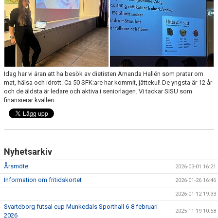
KONSTGRÄS
SPONSORHUSET
GRÄSROTEN
Idag har vi äran att ha besök av dietisten Amanda Hallén som pratar om
mat, hälsa och idrott. Ca 50 SFK:are har kommit, jättekul! De yngsta är 12 år
och de äldsta är ledare och aktiva i seniorlagen. Vi tackar SISU som
finansierar kvällen.
Nyhetsarkiv
Årsmöte
2026-03-01 16:21
Information om fritidskortet
2026-01-26 16:46
2026-01-12 19:33
Svarteborg futsal cup Munkedals Sporthall 6-8 februari
2025-11-19 10:58
2026