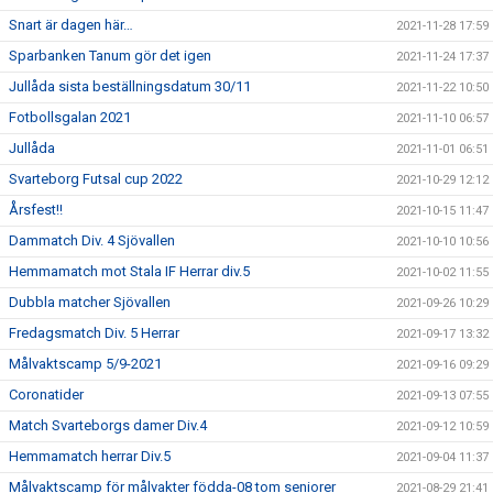
Snart är dagen här…
2021-11-28 17:59
Sparbanken Tanum gör det igen
2021-11-24 17:37
Jullåda sista beställningsdatum 30/11
2021-11-22 10:50
Fotbollsgalan 2021
2021-11-10 06:57
Jullåda
2021-11-01 06:51
Svarteborg Futsal cup 2022
2021-10-29 12:12
Årsfest!!
2021-10-15 11:47
Dammatch Div. 4 Sjövallen
2021-10-10 10:56
Hemmamatch mot Stala IF Herrar div.5
2021-10-02 11:55
Dubbla matcher Sjövallen
2021-09-26 10:29
Fredagsmatch Div. 5 Herrar
2021-09-17 13:32
Målvaktscamp 5/9-2021
2021-09-16 09:29
Coronatider
2021-09-13 07:55
Match Svarteborgs damer Div.4
2021-09-12 10:59
Hemmamatch herrar Div.5
2021-09-04 11:37
Målvaktscamp för målvakter födda-08 tom seniorer
2021-08-29 21:41