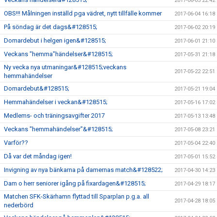
2017-06-05 22:42
OBS!!! Målningen inställd pga vädret, nytt tillfälle kommer
2017-06-04 16:18
På söndag är det dags&#128515;
2017-06-02 20:19
Domardebut i helgen igen&#128515;
2017-06-01 21:10
Veckans "hemma"händelser&#128515;
2017-05-31 21:18
Ny vecka nya utmaningar&#128515;veckans
2017-05-22 22:51
hemmahändelser
Domardebut&#128515;
2017-05-21 19:04
Hemmahändelser i veckan&#128515;
2017-05-16 17:02
Medlems- och träningsavgifter 2017
2017-05-13 13:48
Veckans "hemmahändelser"&#128515;
2017-05-08 23:21
Varför??
2017-05-04 22:40
Då var det måndag igen!
2017-05-01 15:52
Invigning av nya bänkarna på damernas match&#128522;
2017-04-30 14:23
Dam o herr seniorer igång på fixardagen&#128515;
2017-04-29 18:17
Matchen SFK-Skärhamn flyttad till Sparplan p.g.a. all
2017-04-28 18:05
nederbörd