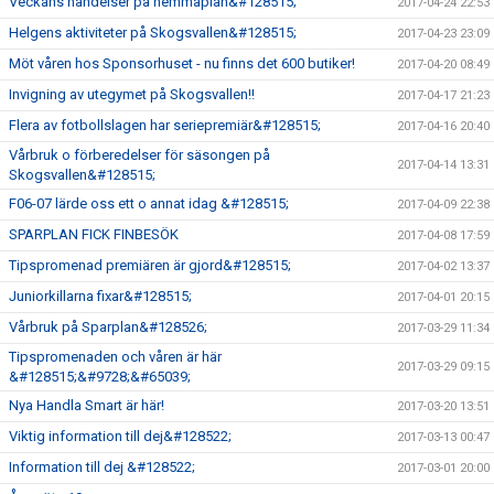
Veckans händelser på hemmaplan&#128515;
2017-04-24 22:53
Helgens aktiviteter på Skogsvallen&#128515;
2017-04-23 23:09
Möt våren hos Sponsorhuset - nu finns det 600 butiker!
2017-04-20 08:49
Invigning av utegymet på Skogsvallen!!
2017-04-17 21:23
Flera av fotbollslagen har seriepremiär&#128515;
2017-04-16 20:40
Vårbruk o förberedelser för säsongen på
2017-04-14 13:31
Skogsvallen&#128515;
F06-07 lärde oss ett o annat idag &#128515;
2017-04-09 22:38
SPARPLAN FICK FINBESÖK
2017-04-08 17:59
Tipspromenad premiären är gjord&#128515;
2017-04-02 13:37
Juniorkillarna fixar&#128515;
2017-04-01 20:15
Vårbruk på Sparplan&#128526;
2017-03-29 11:34
Tipspromenaden och våren är här
2017-03-29 09:15
&#128515;&#9728;&#65039;
Nya Handla Smart är här!
2017-03-20 13:51
Viktig information till dej&#128522;
2017-03-13 00:47
Information till dej &#128522;
2017-03-01 20:00