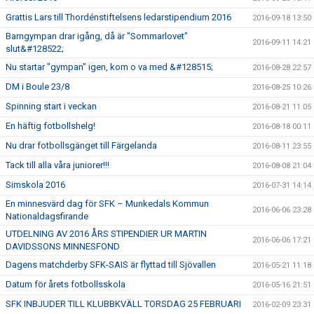
Grattis Lars till Thordénstiftelsens ledarstipendium 2016
2016-09-18 13:50
Barngympan drar igång, då är "Sommarlovet"
2016-09-11 14:21
slut&#128522;
Nu startar "gympan" igen, kom o va med &#128515;
2016-08-28 22:57
DM i Boule 23/8
2016-08-25 10:26
Spinning start i veckan
2016-08-21 11:05
En häftig fotbollshelg!
2016-08-18 00:11
Nu drar fotbollsgänget till Färgelanda
2016-08-11 23:55
Tack till alla våra juniorer!!!
2016-08-08 21:04
Simskola 2016
2016-07-31 14:14
En minnesvärd dag för SFK – Munkedals Kommun
2016-06-06 23:28
Nationaldagsfirande
UTDELNING AV 2016 ÅRS STIPENDIER UR MARTIN
2016-06-06 17:21
DAVIDSSONS MINNESFOND
Dagens matchderby SFK-SAIS är flyttad till Sjövallen
2016-05-21 11:18
Datum för årets fotbollsskola
2016-05-16 21:51
SFK INBJUDER TILL KLUBBKVÄLL TORSDAG 25 FEBRUARI
2016-02-09 23:31