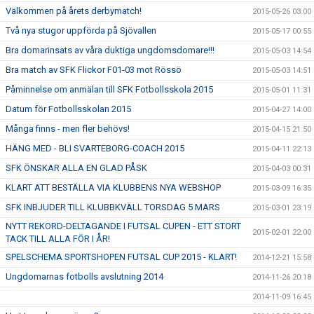
Välkommen på årets derbymatch!
2015-05-26 03:00
Två nya stugor uppförda på Sjövallen
2015-05-17 00:55
Bra domarinsats av våra duktiga ungdomsdomare!!!
2015-05-03 14:54
Bra match av SFK Flickor F01-03 mot Rössö
2015-05-03 14:51
Påminnelse om anmälan till SFK Fotbollsskola 2015
2015-05-01 11:31
Datum för Fotbollsskolan 2015
2015-04-27 14:00
Många finns - men fler behövs!
2015-04-15 21:50
HÄNG MED - BLI SVARTEBORG-COACH 2015
2015-04-11 22:13
SFK ÖNSKAR ALLA EN GLAD PÅSK
2015-04-03 00:31
KLART ATT BESTÄLLA VIA KLUBBENS NYA WEBSHOP
2015-03-09 16:35
SFK INBJUDER TILL KLUBBKVÄLL TORSDAG 5 MARS
2015-03-01 23:19
NYTT REKORD-DELTAGANDE I FUTSAL CUPEN - ETT STORT
2015-02-01 22:00
TACK TILL ALLA FÖR I ÅR!
SPELSCHEMA SPORTSHOPEN FUTSAL CUP 2015 - KLART!
2014-12-21 15:58
Ungdomarnas fotbolls avslutning 2014
2014-11-26 20:18
2014-11-09 16:45