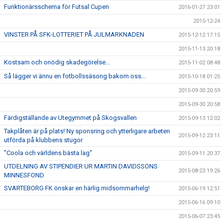
Funktionärsschema för Futsal Cupen
2016-01-27 23:01
2015-12-24
VINSTER PÅ SFK-LOTTERIET PÅ JULMARKNADEN
2015-12-12 17:15
2015-11-13 20:18
Kostsam och onödig skadegörelse...
2015-11-02 08:48
Så lägger vi ännu en fotbollssäsong bakom oss...
2015-10-18 01:25
2015-09-30 20:59
2015-09-30 20:58
Färdigställande av Utegymmet på Skogsvallen
2015-09-13 12:02
Takplåten är på plats! Ny sponsring och ytterligare arbeten
2015-09-12 23:11
utförda på klubbens stugor
”Coola och världens bästa lag”
2015-09-11 20:37
UTDELNING AV STIPENDIER UR MARTIN DAVIDSSONS
2015-08-23 19:26
MINNESFOND
SVARTEBORG FK önskar en härlig midsommarhelg!
2015-06-19 12:51
2015-06-16 09:10
2015-06-07 23:45