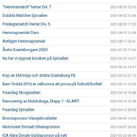
"Hemmamatch" herrar Div. 7
2021-08-29 13:10
Dubbla Matcher Sjövallen
2021-08-22 13:48
Fredagsmatch Herrar Div. 5
2021-08-20 11:03
Hemmapremiär Dam
2021-08-15 11:08
Äntligen Hemmapremiär
2021-08-11 06:51
Årets Svarteborgare 2020
2021-07-22 17:36
Nu har vi öppnat kiosken på Sjövallen
2021-06-23 16:47
2021-06-16 14:47
Köp en EM-tröja och stötta Svarteborg FK
2021-05-25 21:15
Barn födda 2016 är välkomna att prova på fotboll/bollek!
2021-05-13 16:00
Fixardag Skogsvallen
2021-04-18 14:38
Renovering av klubbstuga, Etapp 1 - KLART!
2021-04-14 21:58
Fixardag Sjövallen
2021-04-10 20:08
Bronssponsor Vässjebostäder
2021-04-09 12:45
Motorväst fortsatt Silversponsor
2021-04-01 06:43
ICA Nära Dingle Guldsponsor på nytt
2021-03-25 06:49