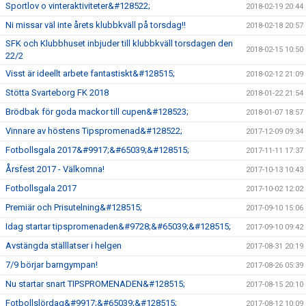
Sportlov o vinteraktiviteter&#128522;
2018-02-19 20:44
Ni missar väl inte årets klubbkväll på torsdag!!
2018-02-18 20:57
SFK och Klubbhuset inbjuder till klubbkväll torsdagen den
2018-02-15 10:50
22/2
Visst är ideellt arbete fantastiskt&#128515;
2018-02-12 21:09
Stötta Svarteborg FK 2018
2018-01-22 21:54
Brödbak för goda mackor till cupen&#128523;
2018-01-07 18:57
Vinnare av höstens Tipspromenad&#128522;
2017-12-09 09:34
Fotbollsgala 2017&#9917;&#65039;&#128515;
2017-11-11 17:37
Årsfest 2017 - Välkomna!
2017-10-13 10:43
Fotbollsgala 2017
2017-10-02 12:02
Premiär och Prisutelning&#128515;
2017-09-10 15:06
Idag startar tipspromenaden&#9728;&#65039;&#128515;
2017-09-10 09:42
Avstängda ställlatser i helgen
2017-08-31 20:19
7/9 börjar barngympan!
2017-08-26 05:39
Nu startar snart TIPSPROMENADEN&#128515;
2017-08-15 20:10
Fotbollslördag&#9917;&#65039;&#128515;
2017-08-12 10:09