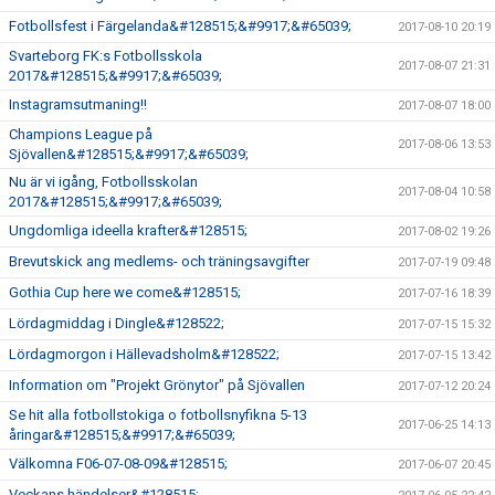
Fotbollsfest i Färgelanda&#128515;&#9917;&#65039;
2017-08-10 20:19
Svarteborg FK:s Fotbollsskola
2017-08-07 21:31
2017&#128515;&#9917;&#65039;
Instagramsutmaning!!
2017-08-07 18:00
Champions League på
2017-08-06 13:53
Sjövallen&#128515;&#9917;&#65039;
Nu är vi igång, Fotbollsskolan
2017-08-04 10:58
2017&#128515;&#9917;&#65039;
Ungdomliga ideella krafter&#128515;
2017-08-02 19:26
Brevutskick ang medlems- och träningsavgifter
2017-07-19 09:48
Gothia Cup here we come&#128515;
2017-07-16 18:39
Lördagmiddag i Dingle&#128522;
2017-07-15 15:32
Lördagmorgon i Hällevadsholm&#128522;
2017-07-15 13:42
Information om "Projekt Grönytor" på Sjövallen
2017-07-12 20:24
Se hit alla fotbollstokiga o fotbollsnyfikna 5-13
2017-06-25 14:13
åringar&#128515;&#9917;&#65039;
Välkomna F06-07-08-09&#128515;
2017-06-07 20:45
Veckans händelser&#128515;