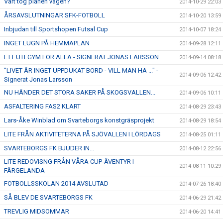
Vart tog planen vägen?
2014-10-29 22:03
ÅRSAVSLUTNINGAR SFK-FOTBOLL
2014-10-20 13:59
Inbjudan till Sportshopen Futsal Cup
2014-10-07 18:24
INGET LUGN PÅ HEMMAPLAN
2014-09-28 12:11
ETT UTEGYM FÖR ALLA - SIGNERAT JONAS LARSSON
2014-09-14 08:18
”LIVET ÄR INGET UPPDUKAT BORD - VILL MAN HA ..." -
2014-09-06 12:42
Signerat Jonas Larsson
NU HÄNDER DET STORA SAKER PÅ SKOGSVALLEN...
2014-09-06 10:11
ASFALTERING FAS2 KLART
2014-08-29 23:43
Lars-Åke Winblad om Svarteborgs konstgräsprojekt
2014-08-29 18:54
LITE FRÅN AKTIVITETERNA PÅ SJÖVALLEN I LÖRDAGS
2014-08-25 01:11
SVARTEBORGS FK BJUDER IN...
2014-08-12 22:56
LITE REDOVISNG FRÅN VÅRA CUP-ÄVENTYR I
2014-08-11 10:29
FÄRGELANDA
FOTBOLLSSKOLAN 2014 AVSLUTAD
2014-07-26 18:40
SÅ BLEV DE SVARTEBORGS FK
2014-06-29 21:42
TREVLIG MIDSOMMAR
2014-06-20 14:41