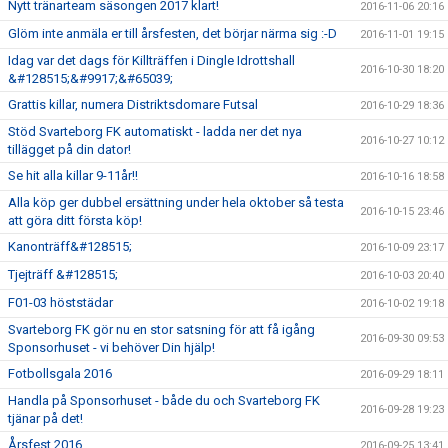
Nytt tränarteam säsongen 2017 klart!
2016-11-06 20:16
Glöm inte anmäla er till årsfesten, det börjar närma sig :-D
2016-11-01 19:15
Idag var det dags för Killträffen i Dingle Idrottshall
2016-10-30 18:20
&#128515;&#9917;&#65039;
Grattis killar, numera Distriktsdomare Futsal
2016-10-29 18:36
Stöd Svarteborg FK automatiskt - ladda ner det nya
2016-10-27 10:12
tillägget på din dator!
Se hit alla killar 9-11år!!
2016-10-16 18:58
Alla köp ger dubbel ersättning under hela oktober så testa
2016-10-15 23:46
att göra ditt första köp!
Kanonträff&#128515;
2016-10-09 23:17
Tjejträff &#128515;
2016-10-03 20:40
F01-03 höststädar
2016-10-02 19:18
Svarteborg FK gör nu en stor satsning för att få igång
2016-09-30 09:53
Sponsorhuset - vi behöver Din hjälp!
Fotbollsgala 2016
2016-09-29 18:11
Handla på Sponsorhuset - både du och Svarteborg FK
2016-09-28 19:23
tjänar på det!
Årsfest 2016
2016-09-25 13:41