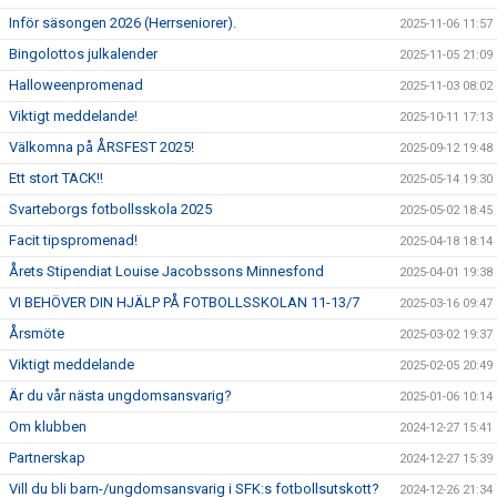
Inför säsongen 2026 (Herrseniorer).
2025-11-06 11:57
Bingolottos julkalender
2025-11-05 21:09
Halloweenpromenad
2025-11-03 08:02
Viktigt meddelande!
2025-10-11 17:13
Välkomna på ÅRSFEST 2025!
2025-09-12 19:48
Ett stort TACK!!
2025-05-14 19:30
Svarteborgs fotbollsskola 2025
2025-05-02 18:45
Facit tipspromenad!
2025-04-18 18:14
Årets Stipendiat Louise Jacobssons Minnesfond
2025-04-01 19:38
VI BEHÖVER DIN HJÄLP PÅ FOTBOLLSSKOLAN 11-13/7
2025-03-16 09:47
Årsmöte
2025-03-02 19:37
Viktigt meddelande
2025-02-05 20:49
Är du vår nästa ungdomsansvarig?
2025-01-06 10:14
Om klubben
2024-12-27 15:41
Partnerskap
2024-12-27 15:39
Vill du bli barn-/ungdomsansvarig i SFK:s fotbollsutskott?
2024-12-26 21:34