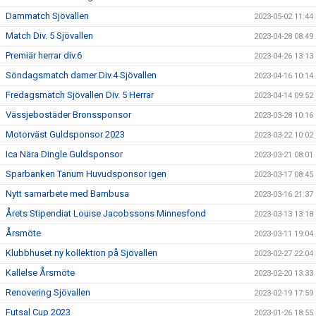
Dammatch Sjövallen
2023-05-02 11:44
Match Div. 5 Sjövallen
2023-04-28 08:49
Premiär herrar div.6
2023-04-26 13:13
Söndagsmatch damer Div.4 Sjövallen
2023-04-16 10:14
Fredagsmatch Sjövallen Div. 5 Herrar
2023-04-14 09:52
Vässjebostäder Bronssponsor
2023-03-28 10:16
Motorväst Guldsponsor 2023
2023-03-22 10:02
Ica Nära Dingle Guldsponsor
2023-03-21 08:01
Sparbanken Tanum Huvudsponsor igen
2023-03-17 08:45
Nytt samarbete med Bambusa
2023-03-16 21:37
Årets Stipendiat Louise Jacobssons Minnesfond
2023-03-13 13:18
Årsmöte
2023-03-11 19:04
Klubbhuset ny kollektion på Sjövallen
2023-02-27 22:04
Kallelse Årsmöte
2023-02-20 13:33
Renovering Sjövallen
2023-02-19 17:59
Futsal Cup 2023
2023-01-26 18:55