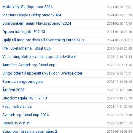
Motorväst Guldsponsor 2024
2024-02-26 13:31
Ica Nära Dingle Guldsponsor 2024
2024-02-22 10:13
Sparbanken Tanum Huvudsponsor 2024
2024-02-20 13:55
Öppen träning för P12-13
2024-01-28 20:10
Hjälp till med brödbak till Svarteborg Futsal Cup
2024-01-03 09:07
Prel. Spelschema Futsal Cup
2023-12-29 20:42
Vi har bingolotter kvar till uppesittarkvällen!
2023-12-16 11:43
Anmälan Svarteborg futsal cup
2023-12-07 11:16
Bingolotter till uppesittarkväll och Sverigelotter
2023-12-06 10:31
Barn-och ungdomsgala
2023-11-19 21:15
Årsfest 2023
2023-11-12 16:48
Ungdomsgala 19/11 kl 18
2023-11-12 12:19
Fest i folkets hus
2023-11-11 20:06
Svarteborg futsal cup 2024
2023-11-09 18:38
Besök av dietist
2023-10-19 18:52
Strumpor försäljningsomgång 2
2023-09-14 08:54