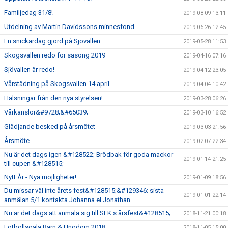
Familjedag 31/8!
2019-08-09 13:11
Utdelning av Martin Davidssons minnesfond
2019-06-26 12:45
En snickardag gjord på Sjövallen
2019-05-28 11:53
Skogsvallen redo för säsong 2019
2019-04-16 07:16
Sjövallen är redo!
2019-04-12 23:05
Vårstädning på Skogsvallen 14 april
2019-04-04 10:42
Hälsningar från den nya styrelsen!
2019-03-28 06:26
Vårkänslor&#9728;&#65039;
2019-03-10 16:52
Glädjande besked på årsmötet
2019-03-03 21:56
Årsmöte
2019-02-07 22:34
Nu är det dags igen &#128522; Brödbak för goda mackor
2019-01-14 21:25
till cupen &#128515;
Nytt År - Nya möjligheter!
2019-01-09 18:56
Du missar väl inte årets fest&#128515;&#129346; sista
2019-01-01 22:14
anmälan 5/1 kontakta Johanna el Jonathan
Nu är det dags att anmäla sig till SFK:s årsfest&#128515;
2018-11-21 00:18
Fotbollsgala Barn & Ungdom 2018
2018-11-05 15:00