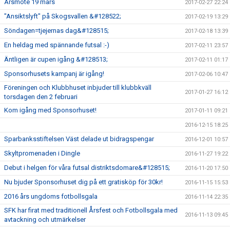
Årsmöte 19 mars
2017-02-27 22:24
"Ansiktslyft" på Skogsvallen &#128522;
2017-02-19 13:29
Söndagen=tjejernas dag&#128515;
2017-02-18 13:39
En heldag med spännande futsal :-)
2017-02-11 23:57
Äntligen är cupen igång &#128513;
2017-02-11 01:17
Sponsorhusets kampanj är igång!
2017-02-06 10:47
Föreningen och Klubbhuset inbjuder till klubbkväll
2017-01-27 16:12
torsdagen den 2 februari
Kom igång med Sponsorhuset!
2017-01-11 09:21
2016-12-15 18:25
Sparbanksstiftelsen Väst delade ut bidragspengar
2016-12-01 10:57
Skyltpromenaden i Dingle
2016-11-27 19:22
Debut i helgen för våra futsal distriktsdomare&#128515;
2016-11-20 17:50
Nu bjuder Sponsorhuset dig på ett gratisköp för 30kr!
2016-11-15 15:53
2016 års ungdoms fotbollsgala
2016-11-14 22:35
SFK har firat med traditionell Årsfest och Fotbollsgala med
2016-11-13 09:45
avtackning och utmärkelser