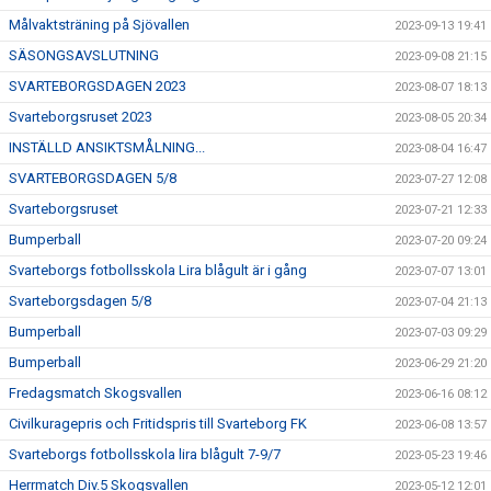
Målvaktsträning på Sjövallen
2023-09-13 19:41
SÄSONGSAVSLUTNING
2023-09-08 21:15
SVARTEBORGSDAGEN 2023
2023-08-07 18:13
Svarteborgsruset 2023
2023-08-05 20:34
INSTÄLLD ANSIKTSMÅLNING...
2023-08-04 16:47
SVARTEBORGSDAGEN 5/8
2023-07-27 12:08
Svarteborgsruset
2023-07-21 12:33
Bumperball
2023-07-20 09:24
Svarteborgs fotbollsskola Lira blågult är i gång
2023-07-07 13:01
Svarteborgsdagen 5/8
2023-07-04 21:13
Bumperball
2023-07-03 09:29
Bumperball
2023-06-29 21:20
Fredagsmatch Skogsvallen
2023-06-16 08:12
Civilkuragepris och Fritidspris till Svarteborg FK
2023-06-08 13:57
Svarteborgs fotbollsskola lira blågult 7-9/7
2023-05-23 19:46
Herrmatch Div.5 Skogsvallen
2023-05-12 12:01