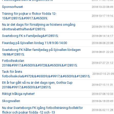
Sponsorhuset
2018-10-23 08:49
Träning för pojkar o flickor födda 12-
2018-10-17 19:16
13&#128515;&#9917;&#65039;
Nu är det dags för försäljning av höstens omgång
2018-09-19 19:30
idrottsrabatthäften&#128515;
Svarteborg FK:s Familjedag&#128515;
2018-08-14 14:17
Fixardag på Sjövallen lördag 11/8 9.00-14.00
2018-08-08 23:08
Svarteborg FK håller familjedag på Sjövallen lördagen
2018-08-01 22:23
18/8&#128515;
Fotbollsskolan
2018-07-27 21:12
2018&#9917;&#65039;&#9728;&#65039;&#128515;
Tack för årets
2018-07-15 21:09
fotbollsskola&#9728;&#65039;&#9917;&#65039;&#128515;
Ett år har gått så nu är det dags igen, Gothia Cup
2018-07-15 11:31
2018&#9917;&#65039;&#128515;
Riktigt tråkiga nyheter!
2018-07-08 10:33
Skogsvallen
2018-06-18 09:49
Nu drar Svarteborgs FK igång fotbollsträning/bollekför
2018-06-02 11:28
flickor och pojkar födda -12 och -13