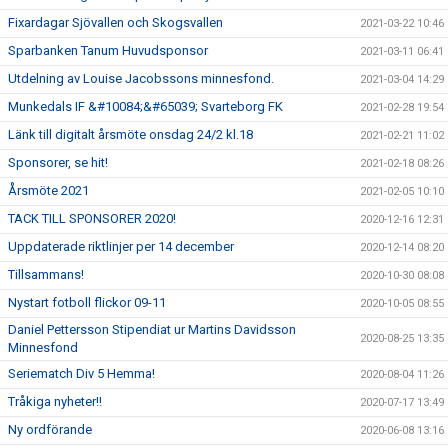
Fixardagar Sjövallen och Skogsvallen
2021-03-22 10:46
Sparbanken Tanum Huvudsponsor
2021-03-11 06:41
Utdelning av Louise Jacobssons minnesfond.
2021-03-04 14:29
Munkedals IF &#10084;&#65039; Svarteborg FK
2021-02-28 19:54
Länk till digitalt årsmöte onsdag 24/2 kl.18
2021-02-21 11:02
Sponsorer, se hit!
2021-02-18 08:26
Årsmöte 2021
2021-02-05 10:10
TACK TILL SPONSORER 2020!
2020-12-16 12:31
Uppdaterade riktlinjer per 14 december
2020-12-14 08:20
Tillsammans!
2020-10-30 08:08
Nystart fotboll flickor 09-11
2020-10-05 08:55
Daniel Pettersson Stipendiat ur Martins Davidsson
2020-08-25 13:35
Minnesfond
Seriematch Div 5 Hemma!
2020-08-04 11:26
Tråkiga nyheter!!
2020-07-17 13:49
Ny ordförande
2020-06-08 13:16