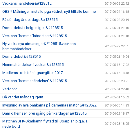
Veckans händelser&#128515;
2017-06-05 22:42
OBS!!! Målningen inställd pga vädret, nytt tillfälle kommer
2017-06-04 16:18
På söndag är det dags&#128515;
2017-06-02 20:19
Domardebut i helgen igen&#128515;
2017-06-01 21:10
Veckans "hemma"händelser&#128515;
2017-05-31 21:18
Ny vecka nya utmaningar&#128515;veckans
2017-05-22 22:51
hemmahändelser
Domardebut&#128515;
2017-05-21 19:04
Hemmahändelser i veckan&#128515;
2017-05-16 17:02
Medlems- och träningsavgifter 2017
2017-05-13 13:48
Veckans "hemmahändelser"&#128515;
2017-05-08 23:21
Varför??
2017-05-04 22:40
Då var det måndag igen!
2017-05-01 15:52
Invigning av nya bänkarna på damernas match&#128522;
2017-04-30 14:23
Dam o herr seniorer igång på fixardagen&#128515;
2017-04-29 18:17
Matchen SFK-Skärhamn flyttad till Sparplan p.g.a. all
2017-04-28 18:05
nederbörd