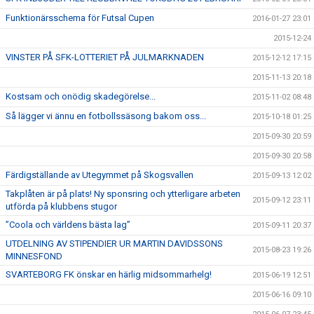
Funktionärsschema för Futsal Cupen
2016-01-27 23:01
2015-12-24
VINSTER PÅ SFK-LOTTERIET PÅ JULMARKNADEN
2015-12-12 17:15
2015-11-13 20:18
Kostsam och onödig skadegörelse...
2015-11-02 08:48
Så lägger vi ännu en fotbollssäsong bakom oss...
2015-10-18 01:25
2015-09-30 20:59
2015-09-30 20:58
Färdigställande av Utegymmet på Skogsvallen
2015-09-13 12:02
Takplåten är på plats! Ny sponsring och ytterligare arbeten
2015-09-12 23:11
utförda på klubbens stugor
”Coola och världens bästa lag”
2015-09-11 20:37
UTDELNING AV STIPENDIER UR MARTIN DAVIDSSONS
2015-08-23 19:26
MINNESFOND
SVARTEBORG FK önskar en härlig midsommarhelg!
2015-06-19 12:51
2015-06-16 09:10