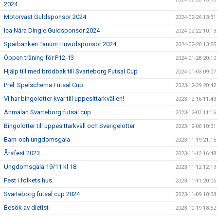
2024
Motorväst Guldsponsor 2024
2024-02-26 13:31
Ica Nära Dingle Guldsponsor 2024
2024-02-22 10:13
Sparbanken Tanum Huvudsponsor 2024
2024-02-20 13:55
Öppen träning för P12-13
2024-01-28 20:10
Hjälp till med brödbak till Svarteborg Futsal Cup
2024-01-03 09:07
Prel. Spelschema Futsal Cup
2023-12-29 20:42
Vi har bingolotter kvar till uppesittarkvällen!
2023-12-16 11:43
Anmälan Svarteborg futsal cup
2023-12-07 11:16
Bingolotter till uppesittarkväll och Sverigelotter
2023-12-06 10:31
Barn-och ungdomsgala
2023-11-19 21:15
Årsfest 2023
2023-11-12 16:48
Ungdomsgala 19/11 kl 18
2023-11-12 12:19
Fest i folkets hus
2023-11-11 20:06
Svarteborg futsal cup 2024
2023-11-09 18:38
Besök av dietist
2023-10-19 18:52