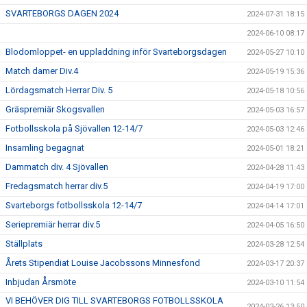
SVARTEBORGS DAGEN 2024
2024-07-31 18:15
2024-06-10 08:17
Blodomloppet- en uppladdning inför Svarteborgsdagen
2024-05-27 10:10
Match damer Div.4
2024-05-19 15:36
Lördagsmatch Herrar Div. 5
2024-05-18 10:56
Gräspremiär Skogsvallen
2024-05-03 16:57
Fotbollsskola på Sjövallen 12-14/7
2024-05-03 12:46
Insamling begagnat
2024-05-01 18:21
Dammatch div. 4 Sjövallen
2024-04-28 11:43
Fredagsmatch herrar div.5
2024-04-19 17:00
Svarteborgs fotbollsskola 12-14/7
2024-04-14 17:01
Seriepremiär herrar div.5
2024-04-05 16:50
Ställplats
2024-03-28 12:54
Årets Stipendiat Louise Jacobssons Minnesfond
2024-03-17 20:37
Inbjudan Årsmöte
2024-03-10 11:54
VI BEHÖVER DIG TILL SVARTEBORGS FOTBOLLSSKOLA
2024-02-26 13:50