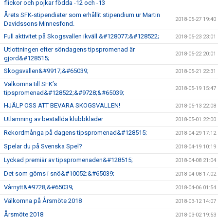
flickor och pojkar födda -12 och -13
Årets SFK-stipendiater som erhållit stipendium ur Martin
2018-05-27 19:40
Davidssons Minnesfond.
Full aktivitet på Skogsvallen ikväll &#128077;&#128522;
2018-05-23 23:01
Utlottningen efter söndagens tipspromenad är
2018-05-22 20:01
gjord&#128515;
Skogsvallen&#9917;&#65039;
2018-05-21 22:31
Välkomna till SFK’s
2018-05-19 15:47
tipspromenad&#128522;&#9728;&#65039;
HJÄLP OSS ATT BEVARA SKOGSVALLEN!
2018-05-13 22:08
Utlämning av beställda klubbkläder
2018-05-01 22:00
Rekordmånga på dagens tipspromenad&#128515;
2018-04-29 17:12
Spelar du på Svenska Spel?
2018-04-19 10:19
Lyckad premiär av tipspromenaden&#128515;
2018-04-08 21:04
Det som göms i snö&#10052;&#65039;
2018-04-08 17:02
Vårnytt&#9728;&#65039;
2018-04-06 01:54
Välkomna på Årsmöte 2018
2018-03-12 14:07
Årsmöte 2018
2018-03-02 19:53