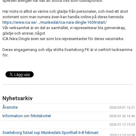
KONSTGRÄS
spetsen återigen har valt att stötta oss som Guldsponsor.
Här möts ni alltid av värme och glädje från personalen, och med ett stort
SPONSORHUSET
sortiment som man numera även kan handla online på deras hemsida
https://www.ica.se/.../munkedal/ica-nara-dingle-1659/start/
GRÄSROTEN
Vår verksamhet är en del av samhället, vi representerar bla gemenskap,
glädje och ansvar, något
ICA Nära Dingle även ser som bra representanter för deras varumärke.
Deras engagemang och vilja stötta Svarteborg FK är vi oerhört tacksamma
för.
Nyhetsarkiv
Årsmöte
2026-03-01 16:21
Information om fritidskortet
2026-01-26 16:46
2026-01-12 19:33
Svarteborg futsal cup Munkedals Sporthall 6-8 februari
2025-11-19 10:58