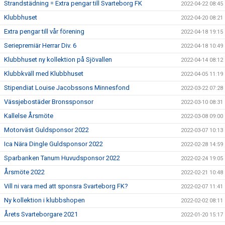
Strandstädning = Extra pengar till Svarteborg FK
2022-04-22 08:45
Klubbhuset
2022-04-20 08:21
Extra pengar till vår förening
2022-04-18 19:15
Seriepremiär Herrar Div. 6
2022-04-18 10:49
Klubbhuset ny kollektion på Sjövallen
2022-04-14 08:12
Klubbkväll med Klubbhuset
2022-04-05 11:19
Stipendiat Louise Jacobssons Minnesfond
2022-03-22 07:28
Vässjebostäder Bronssponsor
2022-03-10 08:31
Kallelse Årsmöte
2022-03-08 09:00
Motorväst Guldsponsor 2022
2022-03-07 10:13
Ica Nära Dingle Guldsponsor 2022
2022-02-28 14:59
Sparbanken Tanum Huvudsponsor 2022
2022-02-24 19:05
Årsmöte 2022
2022-02-21 10:48
Vill ni vara med att sponsra Svarteborg FK?
2022-02-07 11:41
Ny kollektion i klubbshopen
2022-02-02 08:11
Årets Svarteborgare 2021
2022-01-20 15:17