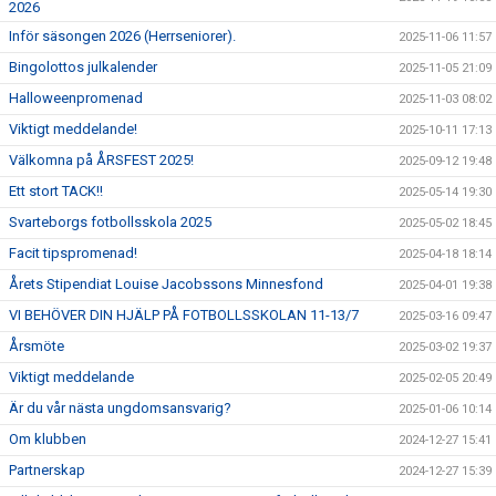
2026
Inför säsongen 2026 (Herrseniorer).
2025-11-06 11:57
Bingolottos julkalender
2025-11-05 21:09
Halloweenpromenad
2025-11-03 08:02
Viktigt meddelande!
2025-10-11 17:13
Välkomna på ÅRSFEST 2025!
2025-09-12 19:48
Ett stort TACK!!
2025-05-14 19:30
Svarteborgs fotbollsskola 2025
2025-05-02 18:45
Facit tipspromenad!
2025-04-18 18:14
Årets Stipendiat Louise Jacobssons Minnesfond
2025-04-01 19:38
VI BEHÖVER DIN HJÄLP PÅ FOTBOLLSSKOLAN 11-13/7
2025-03-16 09:47
Årsmöte
2025-03-02 19:37
Viktigt meddelande
2025-02-05 20:49
Är du vår nästa ungdomsansvarig?
2025-01-06 10:14
Om klubben
2024-12-27 15:41
Partnerskap
2024-12-27 15:39