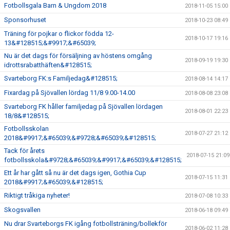
Fotbollsgala Barn & Ungdom 2018
2018-11-05 15:00
Sponsorhuset
2018-10-23 08:49
Träning för pojkar o flickor födda 12-
2018-10-17 19:16
13&#128515;&#9917;&#65039;
Nu är det dags för försäljning av höstens omgång
2018-09-19 19:30
idrottsrabatthäften&#128515;
Svarteborg FK:s Familjedag&#128515;
2018-08-14 14:17
Fixardag på Sjövallen lördag 11/8 9.00-14.00
2018-08-08 23:08
Svarteborg FK håller familjedag på Sjövallen lördagen
2018-08-01 22:23
18/8&#128515;
Fotbollsskolan
2018-07-27 21:12
2018&#9917;&#65039;&#9728;&#65039;&#128515;
Tack för årets
2018-07-15 21:09
fotbollsskola&#9728;&#65039;&#9917;&#65039;&#128515;
Ett år har gått så nu är det dags igen, Gothia Cup
2018-07-15 11:31
2018&#9917;&#65039;&#128515;
Riktigt tråkiga nyheter!
2018-07-08 10:33
Skogsvallen
2018-06-18 09:49
Nu drar Svarteborgs FK igång fotbollsträning/bollekför
2018-06-02 11:28