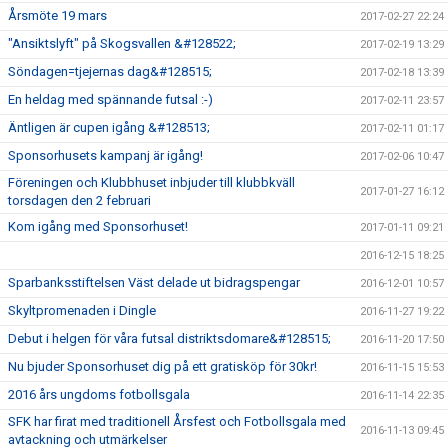
Årsmöte 19 mars
2017-02-27 22:24
"Ansiktslyft" på Skogsvallen &#128522;
2017-02-19 13:29
Söndagen=tjejernas dag&#128515;
2017-02-18 13:39
En heldag med spännande futsal :-)
2017-02-11 23:57
Äntligen är cupen igång &#128513;
2017-02-11 01:17
Sponsorhusets kampanj är igång!
2017-02-06 10:47
Föreningen och Klubbhuset inbjuder till klubbkväll
2017-01-27 16:12
torsdagen den 2 februari
Kom igång med Sponsorhuset!
2017-01-11 09:21
2016-12-15 18:25
Sparbanksstiftelsen Väst delade ut bidragspengar
2016-12-01 10:57
Skyltpromenaden i Dingle
2016-11-27 19:22
Debut i helgen för våra futsal distriktsdomare&#128515;
2016-11-20 17:50
Nu bjuder Sponsorhuset dig på ett gratisköp för 30kr!
2016-11-15 15:53
2016 års ungdoms fotbollsgala
2016-11-14 22:35
SFK har firat med traditionell Årsfest och Fotbollsgala med
2016-11-13 09:45
avtackning och utmärkelser