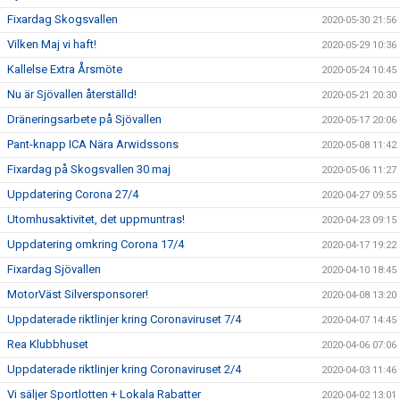
Fixardag Skogsvallen
2020-05-30 21:56
Vilken Maj vi haft!
2020-05-29 10:36
Kallelse Extra Årsmöte
2020-05-24 10:45
Nu är Sjövallen återställd!
2020-05-21 20:30
Dräneringsarbete på Sjövallen
2020-05-17 20:06
Pant-knapp ICA Nära Arwidssons
2020-05-08 11:42
Fixardag på Skogsvallen 30 maj
2020-05-06 11:27
Uppdatering Corona 27/4
2020-04-27 09:55
Utomhusaktivitet, det uppmuntras!
2020-04-23 09:15
Uppdatering omkring Corona 17/4
2020-04-17 19:22
Fixardag Sjövallen
2020-04-10 18:45
MotorVäst Silversponsorer!
2020-04-08 13:20
Uppdaterade riktlinjer kring Coronaviruset 7/4
2020-04-07 14:45
Rea Klubbhuset
2020-04-06 07:06
Uppdaterade riktlinjer kring Coronaviruset 2/4
2020-04-03 11:46
Vi säljer Sportlotten + Lokala Rabatter
2020-04-02 13:01