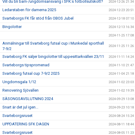
Vill du bli barn-/ungdomsansvarig i SFK:s fotbollsutskott?
2024-12-26 21:34
Ledarstaben för damerna 2025
2024-12-23 20:51
Svarteborgs FK får stöd från OBOS Jubel
2024-12-18 07:10
Bingolotter
2024-12-13 16:34
2024-11-25 17:08
Anmälningar till Svarteborg futsal cup i Munkedal sporthall
2024-11-25 11:26
7-9/2
Svarteborg FK säljer bingolotter till uppesittarkvällen 23/11
2024-11-11 14:24
Svarteborgs tipspromenad
2024-11-10 21:47
Svarteborg futsal cup 7-9/2 2025
2024-11-04 21:18
Ungdomsgala 1/12
2024-11-02 23:03
Renovering Sjövallen
2024-11-02 19:39
SÄSONGSAVSLUTNING 2024
2024-09-29 13:08
Snart är det jul igen...
2024-09-23 10:18
Svarteborgsruset
2024-08-24 15:24
UPPDATERING SFK DAGEN
2024-08-11 18:44
Svarteborgsruset
2024-08-05 11:23