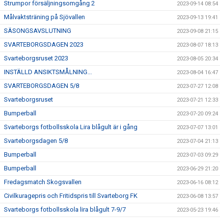
Strumpor försäljningsomgång 2
2023-09-14 08:54
Målvaktsträning på Sjövallen
2023-09-13 19:41
SÄSONGSAVSLUTNING
2023-09-08 21:15
SVARTEBORGSDAGEN 2023
2023-08-07 18:13
Svarteborgsruset 2023
2023-08-05 20:34
INSTÄLLD ANSIKTSMÅLNING...
2023-08-04 16:47
SVARTEBORGSDAGEN 5/8
2023-07-27 12:08
Svarteborgsruset
2023-07-21 12:33
Bumperball
2023-07-20 09:24
Svarteborgs fotbollsskola Lira blågult är i gång
2023-07-07 13:01
Svarteborgsdagen 5/8
2023-07-04 21:13
Bumperball
2023-07-03 09:29
Bumperball
2023-06-29 21:20
Fredagsmatch Skogsvallen
2023-06-16 08:12
Civilkuragepris och Fritidspris till Svarteborg FK
2023-06-08 13:57
Svarteborgs fotbollsskola lira blågult 7-9/7
2023-05-23 19:46