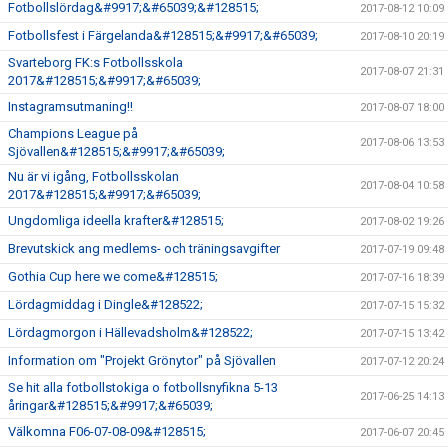
Fotbollslördag&#9917;&#65039;&#128515;
2017-08-12 10:09
Fotbollsfest i Färgelanda&#128515;&#9917;&#65039;
2017-08-10 20:19
Svarteborg FK:s Fotbollsskola
2017-08-07 21:31
2017&#128515;&#9917;&#65039;
Instagramsutmaning!!
2017-08-07 18:00
Champions League på
2017-08-06 13:53
Sjövallen&#128515;&#9917;&#65039;
Nu är vi igång, Fotbollsskolan
2017-08-04 10:58
2017&#128515;&#9917;&#65039;
Ungdomliga ideella krafter&#128515;
2017-08-02 19:26
Brevutskick ang medlems- och träningsavgifter
2017-07-19 09:48
Gothia Cup here we come&#128515;
2017-07-16 18:39
Lördagmiddag i Dingle&#128522;
2017-07-15 15:32
Lördagmorgon i Hällevadsholm&#128522;
2017-07-15 13:42
Information om "Projekt Grönytor" på Sjövallen
2017-07-12 20:24
Se hit alla fotbollstokiga o fotbollsnyfikna 5-13
2017-06-25 14:13
åringar&#128515;&#9917;&#65039;
Välkomna F06-07-08-09&#128515;
2017-06-07 20:45