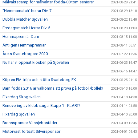
Målvaktscamp för målvakter födda-08 tom seniorer
2021-08-29 21:41
"Hemmamatch" herrar Div. 7
2021-08-29 13:10
Dubbla Matcher Sjövallen
2021-08-22 13:48
Fredagsmatch Herrar Div. 5
2021-08-20 11:03
Hemmapremiär Dam
2021-08-15 11:08
Äntligen Hemmapremiär
2021-08-11 06:51
Årets Svarteborgare 2020
2021-07-22 17:36
Nu har vi öppnat kiosken på Sjövallen
2021-06-23 16:47
2021-06-16 14:47
Köp en EM-tröja och stötta Svarteborg FK
2021-05-25 21:15
Barn födda 2016 är välkomna att prova på fotboll/bollek!
2021-05-13 16:00
Fixardag Skogsvallen
2021-04-18 14:38
Renovering av klubbstuga, Etapp 1 - KLART!
2021-04-14 21:58
Fixardag Sjövallen
2021-04-10 20:08
Bronssponsor Vässjebostäder
2021-04-09 12:45
Motorväst fortsatt Silversponsor
2021-04-01 06:43