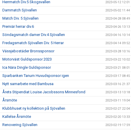
Herrmatch Div.5 Skogsvallen
2023-05-12 12:01
Dammatch Sjövallen
2023-05-02 11:44
Match Div. 5 Sjövallen
2023-04-28 08:49
Premiär herrar div.6
2023-04-26 13:13
Söndagsmatch damer Div.4 Sjövallen
2023-04-16 10:14
Fredagsmatch Sjövallen Div. 5 Herrar
2023-04-14 09:52
Vässjebostäder Bronssponsor
2023-03-28 10:16
Motorväst Guldsponsor 2023
2023-03-22 10:02
Ica Nära Dingle Guldsponsor
2023-03-21 08:01
Sparbanken Tanum Huvudsponsor igen
2023-03-17 08:45
Nytt samarbete med Bambusa
2023-03-16 21:37
Årets Stipendiat Louise Jacobssons Minnesfond
2023-03-13 13:18
Årsmöte
2023-03-11 19:04
Klubbhuset ny kollektion på Sjövallen
2023-02-27 22:04
Kallelse Årsmöte
2023-02-20 13:33
Renovering Sjövallen
2023-02-19 17:59