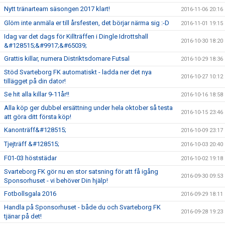
Nytt tränarteam säsongen 2017 klart!
2016-11-06 20:16
Glöm inte anmäla er till årsfesten, det börjar närma sig :-D
2016-11-01 19:15
Idag var det dags för Killträffen i Dingle Idrottshall
2016-10-30 18:20
&#128515;&#9917;&#65039;
Grattis killar, numera Distriktsdomare Futsal
2016-10-29 18:36
Stöd Svarteborg FK automatiskt - ladda ner det nya
2016-10-27 10:12
tillägget på din dator!
Se hit alla killar 9-11år!!
2016-10-16 18:58
Alla köp ger dubbel ersättning under hela oktober så testa
2016-10-15 23:46
att göra ditt första köp!
Kanonträff&#128515;
2016-10-09 23:17
Tjejträff &#128515;
2016-10-03 20:40
F01-03 höststädar
2016-10-02 19:18
Svarteborg FK gör nu en stor satsning för att få igång
2016-09-30 09:53
Sponsorhuset - vi behöver Din hjälp!
Fotbollsgala 2016
2016-09-29 18:11
Handla på Sponsorhuset - både du och Svarteborg FK
2016-09-28 19:23
tjänar på det!