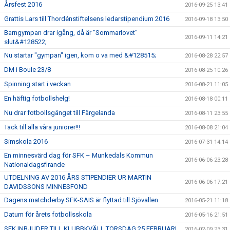
Årsfest 2016
2016-09-25 13:41
Grattis Lars till Thordénstiftelsens ledarstipendium 2016
2016-09-18 13:50
Barngympan drar igång, då är "Sommarlovet"
2016-09-11 14:21
slut&#128522;
Nu startar "gympan" igen, kom o va med &#128515;
2016-08-28 22:57
DM i Boule 23/8
2016-08-25 10:26
Spinning start i veckan
2016-08-21 11:05
En häftig fotbollshelg!
2016-08-18 00:11
Nu drar fotbollsgänget till Färgelanda
2016-08-11 23:55
Tack till alla våra juniorer!!!
2016-08-08 21:04
Simskola 2016
2016-07-31 14:14
En minnesvärd dag för SFK – Munkedals Kommun
2016-06-06 23:28
Nationaldagsfirande
UTDELNING AV 2016 ÅRS STIPENDIER UR MARTIN
2016-06-06 17:21
DAVIDSSONS MINNESFOND
Dagens matchderby SFK-SAIS är flyttad till Sjövallen
2016-05-21 11:18
Datum för årets fotbollsskola
2016-05-16 21:51
SFK INBJUDER TILL KLUBBKVÄLL TORSDAG 25 FEBRUARI
2016-02-09 23:31