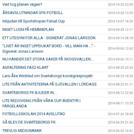
Vart tog planen vägen?
2014-10-29 22:03
ÅRSAVSLUTNINGAR SFK-FOTBOLL
2014-10-20 13:59
Inbjudan till Sportshopen Futsal Cup
2014-10-07 18:24
INGET LUGN PÅ HEMMAPLAN
2014-09-28 12:11
ETT UTEGYM FÖR ALLA - SIGNERAT JONAS LARSSON
2014-09-14 08:18
”LIVET ÄR INGET UPPDUKAT BORD - VILL MAN HA ..." -
2014-09-06 12:42
Signerat Jonas Larsson
NU HÄNDER DET STORA SAKER PÅ SKOGSVALLEN...
2014-09-06 10:11
ASFALTERING FAS2 KLART
2014-08-29 23:43
Lars-Åke Winblad om Svarteborgs konstgräsprojekt
2014-08-29 18:54
LITE FRÅN AKTIVITETERNA PÅ SJÖVALLEN I LÖRDAGS
2014-08-25 01:11
SVARTEBORGS FK BJUDER IN...
2014-08-12 22:56
LITE REDOVISNG FRÅN VÅRA CUP-ÄVENTYR I
2014-08-11 10:29
FÄRGELANDA
FOTBOLLSSKOLAN 2014 AVSLUTAD
2014-07-26 18:40
SÅ BLEV DE SVARTEBORGS FK
2014-06-29 21:42
TREVLIG MIDSOMMAR
2014-06-20 14:41