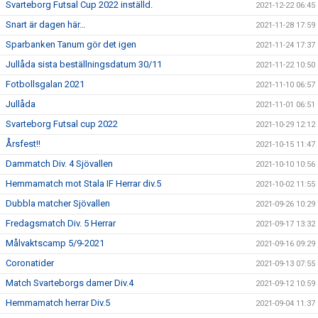
Svarteborg Futsal Cup 2022 inställd.
2021-12-22 06:45
Snart är dagen här…
2021-11-28 17:59
Sparbanken Tanum gör det igen
2021-11-24 17:37
Jullåda sista beställningsdatum 30/11
2021-11-22 10:50
Fotbollsgalan 2021
2021-11-10 06:57
Jullåda
2021-11-01 06:51
Svarteborg Futsal cup 2022
2021-10-29 12:12
Årsfest!!
2021-10-15 11:47
Dammatch Div. 4 Sjövallen
2021-10-10 10:56
Hemmamatch mot Stala IF Herrar div.5
2021-10-02 11:55
Dubbla matcher Sjövallen
2021-09-26 10:29
Fredagsmatch Div. 5 Herrar
2021-09-17 13:32
Målvaktscamp 5/9-2021
2021-09-16 09:29
Coronatider
2021-09-13 07:55
Match Svarteborgs damer Div.4
2021-09-12 10:59
Hemmamatch herrar Div.5
2021-09-04 11:37