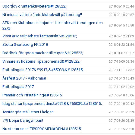
Sportlov o vinteraktiviteter&#128522;
2018-02-19 20:44
Ni missar väl inte årets klubbkväll på torsdag!!
2018-02-18 20:57
SFK och Klubbhuset inbjuder till klubbkväll torsdagen den
2018-02-15 10:50
22/2
Visst är ideellt arbete fantastiskt&#128515;
2018-02-12 21:09
Stötta Svarteborg FK 2018
2018-01-22 21:54
Brödbak för goda mackor till cupen&#128523;
2018-01-07 18:57
Vinnare av höstens Tipspromenad&#128522;
2017-12-09 09:34
Fotbollsgala 2017&#9917;&#65039;&#128515;
2017-11-11 17:37
Årsfest 2017 - Välkomna!
2017-10-13 10:43
Fotbollsgala 2017
2017-10-02 12:02
Premiär och Prisutelning&#128515;
2017-09-10 15:06
Idag startar tipspromenaden&#9728;&#65039;&#128515;
2017-09-10 09:42
Avstängda ställlatser i helgen
2017-08-31 20:19
7/9 börjar barngympan!
2017-08-26 05:39
Nu startar snart TIPSPROMENADEN&#128515;
2017-08-15 20:10