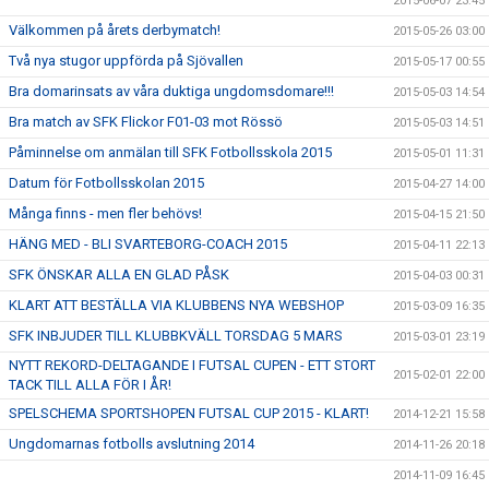
2015-06-07 23:45
Välkommen på årets derbymatch!
2015-05-26 03:00
Två nya stugor uppförda på Sjövallen
2015-05-17 00:55
Bra domarinsats av våra duktiga ungdomsdomare!!!
2015-05-03 14:54
Bra match av SFK Flickor F01-03 mot Rössö
2015-05-03 14:51
Påminnelse om anmälan till SFK Fotbollsskola 2015
2015-05-01 11:31
Datum för Fotbollsskolan 2015
2015-04-27 14:00
Många finns - men fler behövs!
2015-04-15 21:50
HÄNG MED - BLI SVARTEBORG-COACH 2015
2015-04-11 22:13
SFK ÖNSKAR ALLA EN GLAD PÅSK
2015-04-03 00:31
KLART ATT BESTÄLLA VIA KLUBBENS NYA WEBSHOP
2015-03-09 16:35
SFK INBJUDER TILL KLUBBKVÄLL TORSDAG 5 MARS
2015-03-01 23:19
NYTT REKORD-DELTAGANDE I FUTSAL CUPEN - ETT STORT
2015-02-01 22:00
TACK TILL ALLA FÖR I ÅR!
SPELSCHEMA SPORTSHOPEN FUTSAL CUP 2015 - KLART!
2014-12-21 15:58
Ungdomarnas fotbolls avslutning 2014
2014-11-26 20:18
2014-11-09 16:45