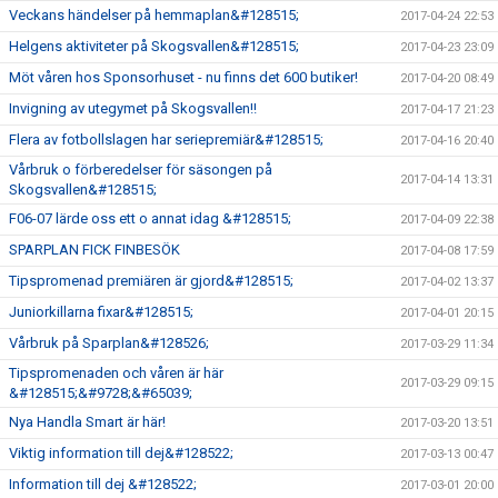
Veckans händelser på hemmaplan&#128515;
2017-04-24 22:53
Helgens aktiviteter på Skogsvallen&#128515;
2017-04-23 23:09
Möt våren hos Sponsorhuset - nu finns det 600 butiker!
2017-04-20 08:49
Invigning av utegymet på Skogsvallen!!
2017-04-17 21:23
Flera av fotbollslagen har seriepremiär&#128515;
2017-04-16 20:40
Vårbruk o förberedelser för säsongen på
2017-04-14 13:31
Skogsvallen&#128515;
F06-07 lärde oss ett o annat idag &#128515;
2017-04-09 22:38
SPARPLAN FICK FINBESÖK
2017-04-08 17:59
Tipspromenad premiären är gjord&#128515;
2017-04-02 13:37
Juniorkillarna fixar&#128515;
2017-04-01 20:15
Vårbruk på Sparplan&#128526;
2017-03-29 11:34
Tipspromenaden och våren är här
2017-03-29 09:15
&#128515;&#9728;&#65039;
Nya Handla Smart är här!
2017-03-20 13:51
Viktig information till dej&#128522;
2017-03-13 00:47
Information till dej &#128522;
2017-03-01 20:00