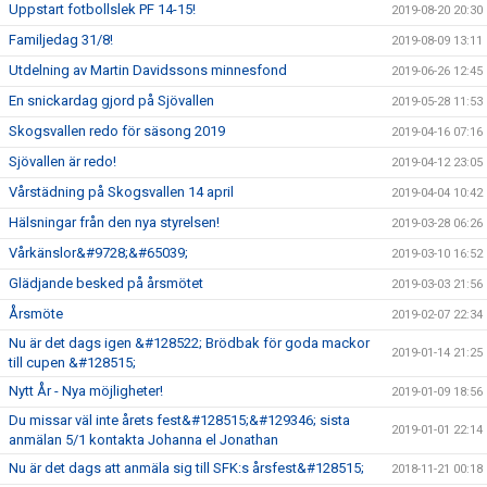
Uppstart fotbollslek PF 14-15!
2019-08-20 20:30
Familjedag 31/8!
2019-08-09 13:11
Utdelning av Martin Davidssons minnesfond
2019-06-26 12:45
En snickardag gjord på Sjövallen
2019-05-28 11:53
Skogsvallen redo för säsong 2019
2019-04-16 07:16
Sjövallen är redo!
2019-04-12 23:05
Vårstädning på Skogsvallen 14 april
2019-04-04 10:42
Hälsningar från den nya styrelsen!
2019-03-28 06:26
Vårkänslor&#9728;&#65039;
2019-03-10 16:52
Glädjande besked på årsmötet
2019-03-03 21:56
Årsmöte
2019-02-07 22:34
Nu är det dags igen &#128522; Brödbak för goda mackor
2019-01-14 21:25
till cupen &#128515;
Nytt År - Nya möjligheter!
2019-01-09 18:56
Du missar väl inte årets fest&#128515;&#129346; sista
2019-01-01 22:14
anmälan 5/1 kontakta Johanna el Jonathan
Nu är det dags att anmäla sig till SFK:s årsfest&#128515;
2018-11-21 00:18