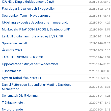
ICA Nära Dingle Guldsponsor på nytt
2021-03-25 06:49
Fixardagar Sjövallen och Skogsvallen
2021-03-22 10:46
Sparbanken Tanum Huvudsponsor
2021-03-11 06:41
Utdelning av Louise Jacobssons minnesfond.
2021-03-04 14:29
Munkedals IF &#10084;&#65039; Svarteborg FK
2021-02-28 19:54
Länk till digitalt årsmöte onsdag 24/2 kl.18
2021-02-21 11:02
Sponsorer, se hit!
2021-02-18 08:26
Årsmöte 2021
2021-02-05 10:10
TACK TILL SPONSORER 2020!
2020-12-16 12:31
Uppdaterade riktlinjer per 14 december
2020-12-14 08:20
Tillsammans!
2020-10-30 08:08
Nystart fotboll flickor 09-11
2020-10-05 08:55
Daniel Pettersson Stipendiat ur Martins Davidsson
2020-08-25 13:35
Minnesfond
Seriematch Div 5 Hemma!
2020-08-04 11:26
Tråkiga nyheter!!
2020-07-17 13:49
Ny ordförande
2020-06-08 13:16