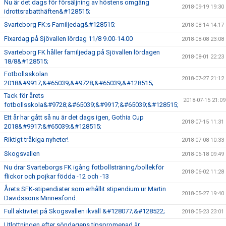
Nu är det dags för försäljning av höstens omgång
2018-09-19 19:30
idrottsrabatthäften&#128515;
Svarteborg FK:s Familjedag&#128515;
2018-08-14 14:17
Fixardag på Sjövallen lördag 11/8 9.00-14.00
2018-08-08 23:08
Svarteborg FK håller familjedag på Sjövallen lördagen
2018-08-01 22:23
18/8&#128515;
Fotbollsskolan
2018-07-27 21:12
2018&#9917;&#65039;&#9728;&#65039;&#128515;
Tack för årets
2018-07-15 21:09
fotbollsskola&#9728;&#65039;&#9917;&#65039;&#128515;
Ett år har gått så nu är det dags igen, Gothia Cup
2018-07-15 11:31
2018&#9917;&#65039;&#128515;
Riktigt tråkiga nyheter!
2018-07-08 10:33
Skogsvallen
2018-06-18 09:49
Nu drar Svarteborgs FK igång fotbollsträning/bollekför
2018-06-02 11:28
flickor och pojkar födda -12 och -13
Årets SFK-stipendiater som erhållit stipendium ur Martin
2018-05-27 19:40
Davidssons Minnesfond.
Full aktivitet på Skogsvallen ikväll &#128077;&#128522;
2018-05-23 23:01
Utlottningen efter söndagens tipspromenad är