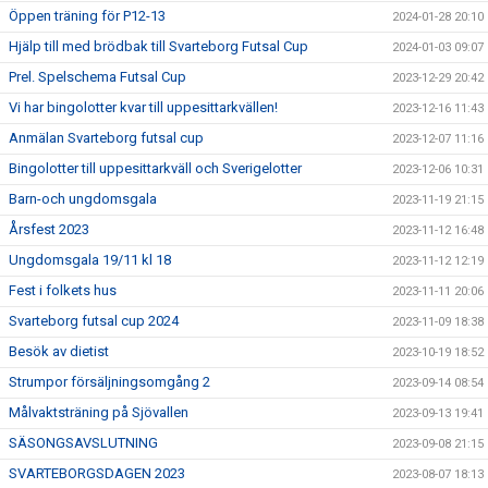
Öppen träning för P12-13
2024-01-28 20:10
Hjälp till med brödbak till Svarteborg Futsal Cup
2024-01-03 09:07
Prel. Spelschema Futsal Cup
2023-12-29 20:42
Vi har bingolotter kvar till uppesittarkvällen!
2023-12-16 11:43
Anmälan Svarteborg futsal cup
2023-12-07 11:16
Bingolotter till uppesittarkväll och Sverigelotter
2023-12-06 10:31
Barn-och ungdomsgala
2023-11-19 21:15
Årsfest 2023
2023-11-12 16:48
Ungdomsgala 19/11 kl 18
2023-11-12 12:19
Fest i folkets hus
2023-11-11 20:06
Svarteborg futsal cup 2024
2023-11-09 18:38
Besök av dietist
2023-10-19 18:52
Strumpor försäljningsomgång 2
2023-09-14 08:54
Målvaktsträning på Sjövallen
2023-09-13 19:41
SÄSONGSAVSLUTNING
2023-09-08 21:15
SVARTEBORGSDAGEN 2023
2023-08-07 18:13