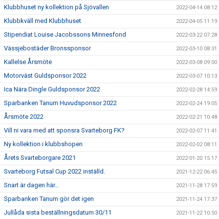
Klubbhuset ny kollektion på Sjövallen
2022-04-14 08:12
Klubbkväll med Klubbhuset
2022-04-05 11:19
Stipendiat Louise Jacobssons Minnesfond
2022-03-22 07:28
Vässjebostäder Bronssponsor
2022-03-10 08:31
Kallelse Årsmöte
2022-03-08 09:00
Motorväst Guldsponsor 2022
2022-03-07 10:13
Ica Nära Dingle Guldsponsor 2022
2022-02-28 14:59
Sparbanken Tanum Huvudsponsor 2022
2022-02-24 19:05
Årsmöte 2022
2022-02-21 10:48
Vill ni vara med att sponsra Svarteborg FK?
2022-02-07 11:41
Ny kollektion i klubbshopen
2022-02-02 08:11
Årets Svarteborgare 2021
2022-01-20 15:17
Svarteborg Futsal Cup 2022 inställd.
2021-12-22 06:45
Snart är dagen här…
2021-11-28 17:59
Sparbanken Tanum gör det igen
2021-11-24 17:37
Jullåda sista beställningsdatum 30/11
2021-11-22 10:50