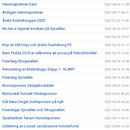
Hemmapremiär Dam
2021-08-15 11:08
Äntligen Hemmapremiär
2021-08-11 06:51
Årets Svarteborgare 2020
2021-07-22 17:36
Nu har vi öppnat kiosken på Sjövallen
2021-06-23 16:47
2021-06-16 14:47
Köp en EM-tröja och stötta Svarteborg FK
2021-05-25 21:15
Barn födda 2016 är välkomna att prova på fotboll/bollek!
2021-05-13 16:00
Fixardag Skogsvallen
2021-04-18 14:38
Renovering av klubbstuga, Etapp 1 - KLART!
2021-04-14 21:58
Fixardag Sjövallen
2021-04-10 20:08
Bronssponsor Vässjebostäder
2021-04-09 12:45
Motorväst fortsatt Silversponsor
2021-04-01 06:43
ICA Nära Dingle Guldsponsor på nytt
2021-03-25 06:49
Fixardagar Sjövallen och Skogsvallen
2021-03-22 10:46
Sparbanken Tanum Huvudsponsor
2021-03-11 06:41
Utdelning av Louise Jacobssons minnesfond.
2021-03-04 14:29