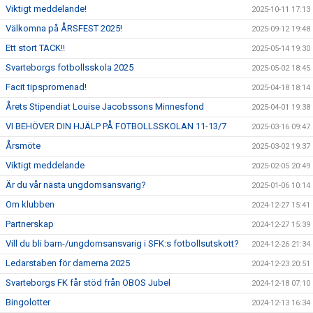
Viktigt meddelande!
2025-10-11 17:13
Välkomna på ÅRSFEST 2025!
2025-09-12 19:48
Ett stort TACK!!
2025-05-14 19:30
Svarteborgs fotbollsskola 2025
2025-05-02 18:45
Facit tipspromenad!
2025-04-18 18:14
Årets Stipendiat Louise Jacobssons Minnesfond
2025-04-01 19:38
VI BEHÖVER DIN HJÄLP PÅ FOTBOLLSSKOLAN 11-13/7
2025-03-16 09:47
Årsmöte
2025-03-02 19:37
Viktigt meddelande
2025-02-05 20:49
Är du vår nästa ungdomsansvarig?
2025-01-06 10:14
Om klubben
2024-12-27 15:41
Partnerskap
2024-12-27 15:39
Vill du bli barn-/ungdomsansvarig i SFK:s fotbollsutskott?
2024-12-26 21:34
Ledarstaben för damerna 2025
2024-12-23 20:51
Svarteborgs FK får stöd från OBOS Jubel
2024-12-18 07:10
Bingolotter
2024-12-13 16:34