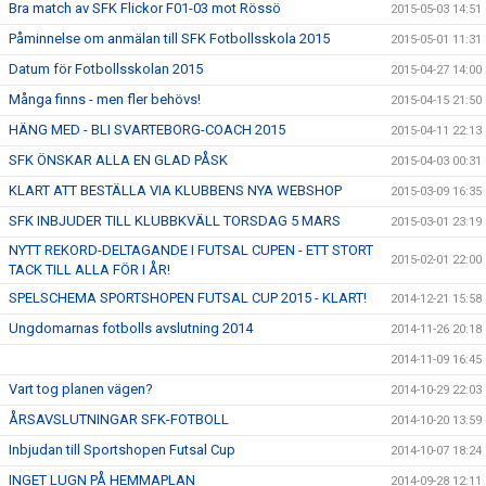
Bra match av SFK Flickor F01-03 mot Rössö
2015-05-03 14:51
Påminnelse om anmälan till SFK Fotbollsskola 2015
2015-05-01 11:31
Datum för Fotbollsskolan 2015
2015-04-27 14:00
Många finns - men fler behövs!
2015-04-15 21:50
HÄNG MED - BLI SVARTEBORG-COACH 2015
2015-04-11 22:13
SFK ÖNSKAR ALLA EN GLAD PÅSK
2015-04-03 00:31
KLART ATT BESTÄLLA VIA KLUBBENS NYA WEBSHOP
2015-03-09 16:35
SFK INBJUDER TILL KLUBBKVÄLL TORSDAG 5 MARS
2015-03-01 23:19
NYTT REKORD-DELTAGANDE I FUTSAL CUPEN - ETT STORT
2015-02-01 22:00
TACK TILL ALLA FÖR I ÅR!
SPELSCHEMA SPORTSHOPEN FUTSAL CUP 2015 - KLART!
2014-12-21 15:58
Ungdomarnas fotbolls avslutning 2014
2014-11-26 20:18
2014-11-09 16:45
Vart tog planen vägen?
2014-10-29 22:03
ÅRSAVSLUTNINGAR SFK-FOTBOLL
2014-10-20 13:59
Inbjudan till Sportshopen Futsal Cup
2014-10-07 18:24
INGET LUGN PÅ HEMMAPLAN
2014-09-28 12:11