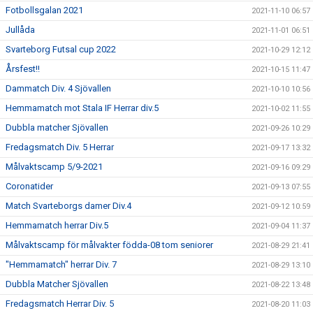
Fotbollsgalan 2021
2021-11-10 06:57
Jullåda
2021-11-01 06:51
Svarteborg Futsal cup 2022
2021-10-29 12:12
Årsfest!!
2021-10-15 11:47
Dammatch Div. 4 Sjövallen
2021-10-10 10:56
Hemmamatch mot Stala IF Herrar div.5
2021-10-02 11:55
Dubbla matcher Sjövallen
2021-09-26 10:29
Fredagsmatch Div. 5 Herrar
2021-09-17 13:32
Målvaktscamp 5/9-2021
2021-09-16 09:29
Coronatider
2021-09-13 07:55
Match Svarteborgs damer Div.4
2021-09-12 10:59
Hemmamatch herrar Div.5
2021-09-04 11:37
Målvaktscamp för målvakter födda-08 tom seniorer
2021-08-29 21:41
"Hemmamatch" herrar Div. 7
2021-08-29 13:10
Dubbla Matcher Sjövallen
2021-08-22 13:48
Fredagsmatch Herrar Div. 5
2021-08-20 11:03