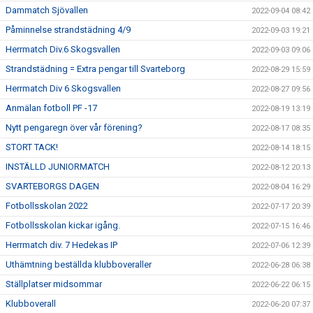
Dammatch Sjövallen
2022-09-04 08:42
Påminnelse strandstädning 4/9
2022-09-03 19:21
Herrmatch Div.6 Skogsvallen
2022-09-03 09:06
Strandstädning = Extra pengar till Svarteborg
2022-08-29 15:59
Herrmatch Div 6 Skogsvallen
2022-08-27 09:56
Anmälan fotboll PF -17
2022-08-19 13:19
Nytt pengaregn över vår förening?
2022-08-17 08:35
STORT TACK!
2022-08-14 18:15
INSTÄLLD JUNIORMATCH
2022-08-12 20:13
SVARTEBORGS DAGEN
2022-08-04 16:29
Fotbollsskolan 2022
2022-07-17 20:39
Fotbollsskolan kickar igång.
2022-07-15 16:46
Herrmatch div. 7 Hedekas IP
2022-07-06 12:39
Uthämtning beställda klubboveraller
2022-06-28 06:38
Ställplatser midsommar
2022-06-22 06:15
Klubboverall
2022-06-20 07:37