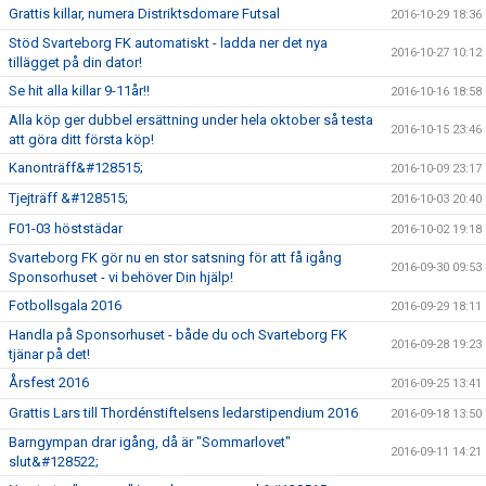
Grattis killar, numera Distriktsdomare Futsal
2016-10-29 18:36
Stöd Svarteborg FK automatiskt - ladda ner det nya
2016-10-27 10:12
tillägget på din dator!
Se hit alla killar 9-11år!!
2016-10-16 18:58
Alla köp ger dubbel ersättning under hela oktober så testa
2016-10-15 23:46
att göra ditt första köp!
Kanonträff&#128515;
2016-10-09 23:17
Tjejträff &#128515;
2016-10-03 20:40
F01-03 höststädar
2016-10-02 19:18
Svarteborg FK gör nu en stor satsning för att få igång
2016-09-30 09:53
Sponsorhuset - vi behöver Din hjälp!
Fotbollsgala 2016
2016-09-29 18:11
Handla på Sponsorhuset - både du och Svarteborg FK
2016-09-28 19:23
tjänar på det!
Årsfest 2016
2016-09-25 13:41
Grattis Lars till Thordénstiftelsens ledarstipendium 2016
2016-09-18 13:50
Barngympan drar igång, då är "Sommarlovet"
2016-09-11 14:21
slut&#128522;