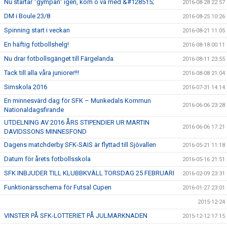
Nu startar "gympan" igen, kom o va med &#128515;
2016-08-28 22:57
DM i Boule 23/8
2016-08-25 10:26
Spinning start i veckan
2016-08-21 11:05
En häftig fotbollshelg!
2016-08-18 00:11
Nu drar fotbollsgänget till Färgelanda
2016-08-11 23:55
Tack till alla våra juniorer!!!
2016-08-08 21:04
Simskola 2016
2016-07-31 14:14
En minnesvärd dag för SFK – Munkedals Kommun
2016-06-06 23:28
Nationaldagsfirande
UTDELNING AV 2016 ÅRS STIPENDIER UR MARTIN
2016-06-06 17:21
DAVIDSSONS MINNESFOND
Dagens matchderby SFK-SAIS är flyttad till Sjövallen
2016-05-21 11:18
Datum för årets fotbollsskola
2016-05-16 21:51
SFK INBJUDER TILL KLUBBKVÄLL TORSDAG 25 FEBRUARI
2016-02-09 23:31
Funktionärsschema för Futsal Cupen
2016-01-27 23:01
2015-12-24
VINSTER PÅ SFK-LOTTERIET PÅ JULMARKNADEN
2015-12-12 17:15