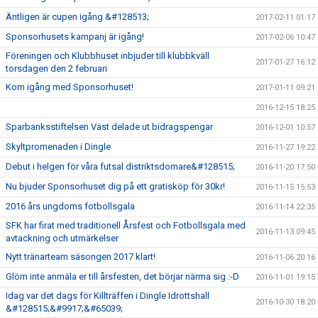
Äntligen är cupen igång &#128513;
2017-02-11 01:17
Sponsorhusets kampanj är igång!
2017-02-06 10:47
Föreningen och Klubbhuset inbjuder till klubbkväll
2017-01-27 16:12
torsdagen den 2 februari
Kom igång med Sponsorhuset!
2017-01-11 09:21
2016-12-15 18:25
Sparbanksstiftelsen Väst delade ut bidragspengar
2016-12-01 10:57
Skyltpromenaden i Dingle
2016-11-27 19:22
Debut i helgen för våra futsal distriktsdomare&#128515;
2016-11-20 17:50
Nu bjuder Sponsorhuset dig på ett gratisköp för 30kr!
2016-11-15 15:53
2016 års ungdoms fotbollsgala
2016-11-14 22:35
SFK har firat med traditionell Årsfest och Fotbollsgala med
2016-11-13 09:45
avtackning och utmärkelser
Nytt tränarteam säsongen 2017 klart!
2016-11-06 20:16
Glöm inte anmäla er till årsfesten, det börjar närma sig :-D
2016-11-01 19:15
Idag var det dags för Killträffen i Dingle Idrottshall
2016-10-30 18:20
&#128515;&#9917;&#65039;