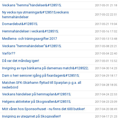
Veckans "hemma"händelser&#128515;
2017-05-31 21:18
Ny vecka nya utmaningar&#128515;veckans
2017-05-22 22:51
hemmahändelser
Domardebut&#128515;
2017-05-21 19:04
Hemmahändelser i veckan&#128515;
2017-05-16 17:02
Medlems- och träningsavgifter 2017
2017-05-13 13:48
Veckans "hemmahändelser"&#128515;
2017-05-08 23:21
Varför??
2017-05-04 22:40
Då var det måndag igen!
2017-05-01 15:52
Invigning av nya bänkarna på damernas match&#128522;
2017-04-30 14:23
Dam o herr seniorer igång på fixardagen&#128515;
2017-04-29 18:17
Matchen SFK-Skärhamn flyttad till Sparplan p.g.a. all
2017-04-28 18:05
nederbörd
Veckans händelser på hemmaplan&#128515;
2017-04-24 22:53
Helgens aktiviteter på Skogsvallen&#128515;
2017-04-23 23:09
Möt våren hos Sponsorhuset - nu finns det 600 butiker!
2017-04-20 08:49
Invigning av utegymet på Skogsvallen!!
2017-04-17 21:23