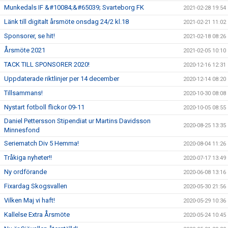
Munkedals IF &#10084;&#65039; Svarteborg FK
2021-02-28 19:54
Länk till digitalt årsmöte onsdag 24/2 kl.18
2021-02-21 11:02
Sponsorer, se hit!
2021-02-18 08:26
Årsmöte 2021
2021-02-05 10:10
TACK TILL SPONSORER 2020!
2020-12-16 12:31
Uppdaterade riktlinjer per 14 december
2020-12-14 08:20
Tillsammans!
2020-10-30 08:08
Nystart fotboll flickor 09-11
2020-10-05 08:55
Daniel Pettersson Stipendiat ur Martins Davidsson
2020-08-25 13:35
Minnesfond
Seriematch Div 5 Hemma!
2020-08-04 11:26
Tråkiga nyheter!!
2020-07-17 13:49
Ny ordförande
2020-06-08 13:16
Fixardag Skogsvallen
2020-05-30 21:56
Vilken Maj vi haft!
2020-05-29 10:36
Kallelse Extra Årsmöte
2020-05-24 10:45