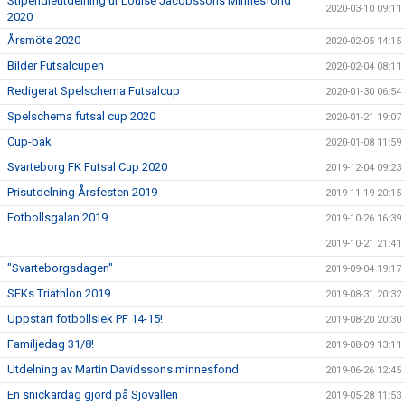
Stipendieutdelning ur Louise Jacobssons Minnesfond
2020-03-10 09:11
2020
Årsmöte 2020
2020-02-05 14:15
Bilder Futsalcupen
2020-02-04 08:11
Redigerat Spelschema Futsalcup
2020-01-30 06:54
Spelschema futsal cup 2020
2020-01-21 19:07
Cup-bak
2020-01-08 11:59
Svarteborg FK Futsal Cup 2020
2019-12-04 09:23
Prisutdelning Årsfesten 2019
2019-11-19 20:15
Fotbollsgalan 2019
2019-10-26 16:39
2019-10-21 21:41
"Svarteborgsdagen"
2019-09-04 19:17
SFKs Triathlon 2019
2019-08-31 20:32
Uppstart fotbollslek PF 14-15!
2019-08-20 20:30
Familjedag 31/8!
2019-08-09 13:11
Utdelning av Martin Davidssons minnesfond
2019-06-26 12:45
En snickardag gjord på Sjövallen
2019-05-28 11:53