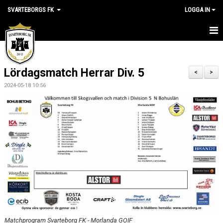
SVARTEBORGS FK
LOGGA IN
HEM
Lördagsmatch Herrar Div. 5
NYHETER
<
>
2024-05-18 10:56
OM KLUBBEN
KALENDER
VÅRA LAG
KLUBBSHOP
MEDLEM
VÅRA MATCHER
Matchprogram Svarteborg FK - Morlanda GOIF