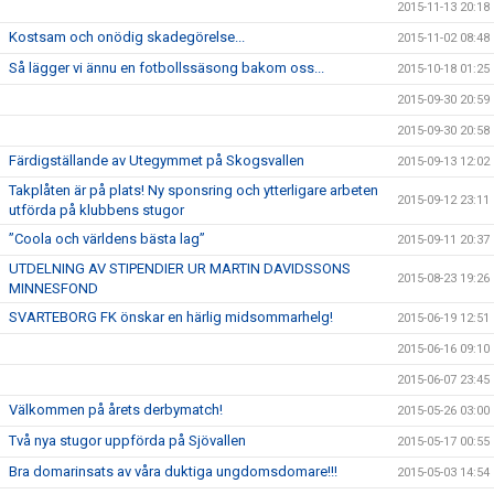
2015-11-13 20:18
Kostsam och onödig skadegörelse...
2015-11-02 08:48
Så lägger vi ännu en fotbollssäsong bakom oss...
2015-10-18 01:25
2015-09-30 20:59
2015-09-30 20:58
Färdigställande av Utegymmet på Skogsvallen
2015-09-13 12:02
Takplåten är på plats! Ny sponsring och ytterligare arbeten
2015-09-12 23:11
utförda på klubbens stugor
”Coola och världens bästa lag”
2015-09-11 20:37
UTDELNING AV STIPENDIER UR MARTIN DAVIDSSONS
2015-08-23 19:26
MINNESFOND
SVARTEBORG FK önskar en härlig midsommarhelg!
2015-06-19 12:51
2015-06-16 09:10
2015-06-07 23:45
Välkommen på årets derbymatch!
2015-05-26 03:00
Två nya stugor uppförda på Sjövallen
2015-05-17 00:55
Bra domarinsats av våra duktiga ungdomsdomare!!!
2015-05-03 14:54