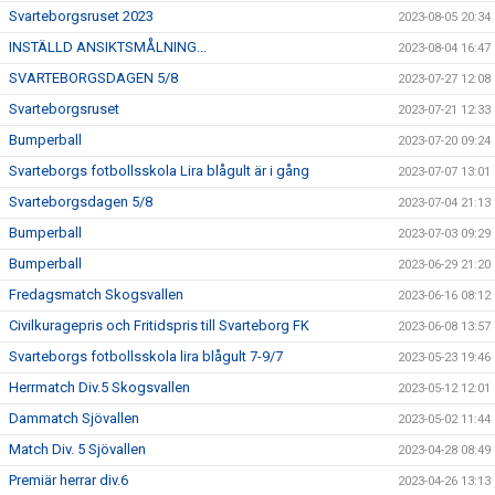
Svarteborgsruset 2023
2023-08-05 20:34
INSTÄLLD ANSIKTSMÅLNING...
2023-08-04 16:47
SVARTEBORGSDAGEN 5/8
2023-07-27 12:08
Svarteborgsruset
2023-07-21 12:33
Bumperball
2023-07-20 09:24
Svarteborgs fotbollsskola Lira blågult är i gång
2023-07-07 13:01
Svarteborgsdagen 5/8
2023-07-04 21:13
Bumperball
2023-07-03 09:29
Bumperball
2023-06-29 21:20
Fredagsmatch Skogsvallen
2023-06-16 08:12
Civilkuragepris och Fritidspris till Svarteborg FK
2023-06-08 13:57
Svarteborgs fotbollsskola lira blågult 7-9/7
2023-05-23 19:46
Herrmatch Div.5 Skogsvallen
2023-05-12 12:01
Dammatch Sjövallen
2023-05-02 11:44
Match Div. 5 Sjövallen
2023-04-28 08:49
Premiär herrar div.6
2023-04-26 13:13