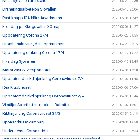
Nu är Sjövallen återställd!
2020-05-21 20:30
Dräneringsarbete på Sjövallen
2020-05-17 20:06
Pant-knapp ICA Nära Arwidssons
2020-05-08 11:42
Fixardag på Skogsvallen 30 maj
2020-05-06 11:27
Uppdatering Corona 27/4
2020-04-27 09:55
Utomhusaktivitet, det uppmuntras!
2020-04-23 09:15
Uppdatering omkring Corona 17/4
2020-04-17 19:22
Fixardag Sjövallen
2020-04-10 18:45
MotorVäst Silversponsorer!
2020-04-08 13:20
Uppdaterade riktlinjer kring Coronaviruset 7/4
2020-04-07 14:45
Rea Klubbhuset
2020-04-06 07:06
Uppdaterade riktlinjer kring Coronaviruset 2/4
2020-04-03 11:46
Vi säljer Sportlotten + Lokala Rabatter
2020-04-02 13:01
Riktlinjer ang Coronaviruset 31/3
2020-03-31 21:18
Sponsorhuset kampanj
2020-03-30 12:58
Under dessa Corona-tider
2020-03-13 07:33