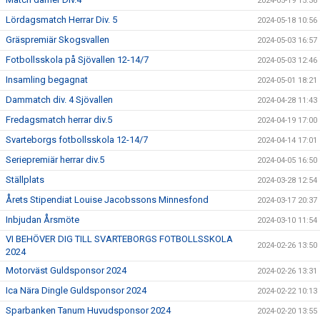
2024-05-19 15:36
Lördagsmatch Herrar Div. 5
2024-05-18 10:56
Gräspremiär Skogsvallen
2024-05-03 16:57
Fotbollsskola på Sjövallen 12-14/7
2024-05-03 12:46
Insamling begagnat
2024-05-01 18:21
Dammatch div. 4 Sjövallen
2024-04-28 11:43
Fredagsmatch herrar div.5
2024-04-19 17:00
Svarteborgs fotbollsskola 12-14/7
2024-04-14 17:01
Seriepremiär herrar div.5
2024-04-05 16:50
Ställplats
2024-03-28 12:54
Årets Stipendiat Louise Jacobssons Minnesfond
2024-03-17 20:37
Inbjudan Årsmöte
2024-03-10 11:54
VI BEHÖVER DIG TILL SVARTEBORGS FOTBOLLSSKOLA
2024-02-26 13:50
2024
Motorväst Guldsponsor 2024
2024-02-26 13:31
Ica Nära Dingle Guldsponsor 2024
2024-02-22 10:13
Sparbanken Tanum Huvudsponsor 2024
2024-02-20 13:55