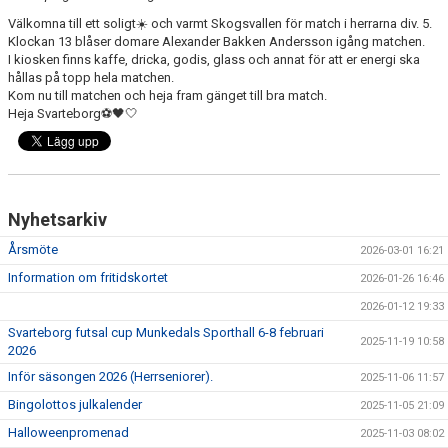
KONSTGRÄS
Välkomna till ett soligt
☀️
och varmt Skogsvallen för match i herrarna div. 5.
Klockan 13 blåser domare Alexander Bakken Andersson igång matchen.
SPONSORHUSET
I kiosken finns kaffe, dricka, godis, glass och annat för att er energi ska
hållas på topp hela matchen.
GRÄSROTEN
Kom nu till matchen och heja fram gänget till bra match.
Heja Svarteborg
⚽️
🖤
🤍
Nyhetsarkiv
Årsmöte
2026-03-01 16:21
Information om fritidskortet
2026-01-26 16:46
2026-01-12 19:33
Svarteborg futsal cup Munkedals Sporthall 6-8 februari
2025-11-19 10:58
2026
Inför säsongen 2026 (Herrseniorer).
2025-11-06 11:57
Bingolottos julkalender
2025-11-05 21:09
Halloweenpromenad
2025-11-03 08:02