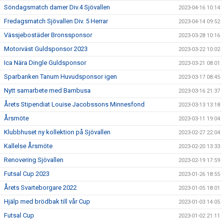
Söndagsmatch damer Div.4 Sjövallen
2023-04-16 10:14
Fredagsmatch Sjövallen Div. 5 Herrar
2023-04-14 09:52
Vässjebostäder Bronssponsor
2023-03-28 10:16
Motorväst Guldsponsor 2023
2023-03-22 10:02
Ica Nära Dingle Guldsponsor
2023-03-21 08:01
Sparbanken Tanum Huvudsponsor igen
2023-03-17 08:45
Nytt samarbete med Bambusa
2023-03-16 21:37
Årets Stipendiat Louise Jacobssons Minnesfond
2023-03-13 13:18
Årsmöte
2023-03-11 19:04
Klubbhuset ny kollektion på Sjövallen
2023-02-27 22:04
Kallelse Årsmöte
2023-02-20 13:33
Renovering Sjövallen
2023-02-19 17:59
Futsal Cup 2023
2023-01-26 18:55
Årets Svarteborgare 2022
2023-01-05 18:01
Hjälp med brödbak till vår Cup
2023-01-03 14:05
Futsal Cup
2023-01-02 21:11