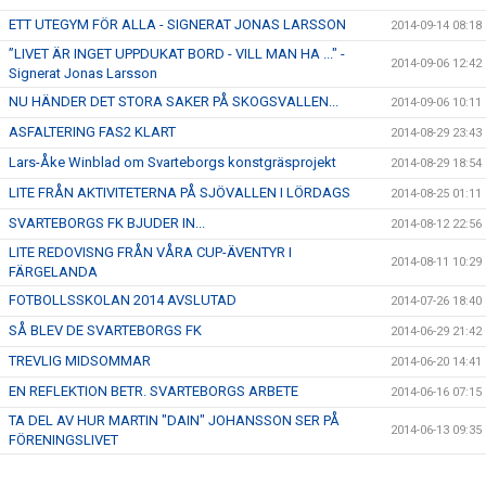
ETT UTEGYM FÖR ALLA - SIGNERAT JONAS LARSSON
2014-09-14 08:18
”LIVET ÄR INGET UPPDUKAT BORD - VILL MAN HA ..." -
2014-09-06 12:42
Signerat Jonas Larsson
NU HÄNDER DET STORA SAKER PÅ SKOGSVALLEN...
2014-09-06 10:11
ASFALTERING FAS2 KLART
2014-08-29 23:43
Lars-Åke Winblad om Svarteborgs konstgräsprojekt
2014-08-29 18:54
LITE FRÅN AKTIVITETERNA PÅ SJÖVALLEN I LÖRDAGS
2014-08-25 01:11
SVARTEBORGS FK BJUDER IN...
2014-08-12 22:56
LITE REDOVISNG FRÅN VÅRA CUP-ÄVENTYR I
2014-08-11 10:29
FÄRGELANDA
FOTBOLLSSKOLAN 2014 AVSLUTAD
2014-07-26 18:40
SÅ BLEV DE SVARTEBORGS FK
2014-06-29 21:42
TREVLIG MIDSOMMAR
2014-06-20 14:41
EN REFLEKTION BETR. SVARTEBORGS ARBETE
2014-06-16 07:15
TA DEL AV HUR MARTIN "DAIN" JOHANSSON SER PÅ
2014-06-13 09:35
FÖRENINGSLIVET
FRAMTIDEN - DEN HÄNGER PÅ DIG
2014-06-07 17:47