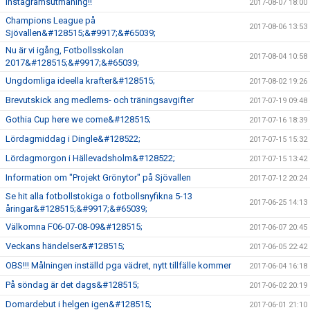
Instagramsutmaning!!
2017-08-07 18:00
Champions League på
2017-08-06 13:53
Sjövallen&#128515;&#9917;&#65039;
Nu är vi igång, Fotbollsskolan
2017-08-04 10:58
2017&#128515;&#9917;&#65039;
Ungdomliga ideella krafter&#128515;
2017-08-02 19:26
Brevutskick ang medlems- och träningsavgifter
2017-07-19 09:48
Gothia Cup here we come&#128515;
2017-07-16 18:39
Lördagmiddag i Dingle&#128522;
2017-07-15 15:32
Lördagmorgon i Hällevadsholm&#128522;
2017-07-15 13:42
Information om "Projekt Grönytor" på Sjövallen
2017-07-12 20:24
Se hit alla fotbollstokiga o fotbollsnyfikna 5-13
2017-06-25 14:13
åringar&#128515;&#9917;&#65039;
Välkomna F06-07-08-09&#128515;
2017-06-07 20:45
Veckans händelser&#128515;
2017-06-05 22:42
OBS!!! Målningen inställd pga vädret, nytt tillfälle kommer
2017-06-04 16:18
På söndag är det dags&#128515;
2017-06-02 20:19
Domardebut i helgen igen&#128515;
2017-06-01 21:10