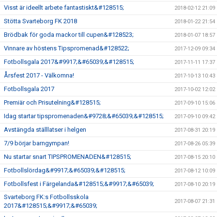
Visst är ideellt arbete fantastiskt&#128515;
2018-02-12 21:09
Stötta Svarteborg FK 2018
2018-01-22 21:54
Brödbak för goda mackor till cupen&#128523;
2018-01-07 18:57
Vinnare av höstens Tipspromenad&#128522;
2017-12-09 09:34
Fotbollsgala 2017&#9917;&#65039;&#128515;
2017-11-11 17:37
Årsfest 2017 - Välkomna!
2017-10-13 10:43
Fotbollsgala 2017
2017-10-02 12:02
Premiär och Prisutelning&#128515;
2017-09-10 15:06
Idag startar tipspromenaden&#9728;&#65039;&#128515;
2017-09-10 09:42
Avstängda ställlatser i helgen
2017-08-31 20:19
7/9 börjar barngympan!
2017-08-26 05:39
Nu startar snart TIPSPROMENADEN&#128515;
2017-08-15 20:10
Fotbollslördag&#9917;&#65039;&#128515;
2017-08-12 10:09
Fotbollsfest i Färgelanda&#128515;&#9917;&#65039;
2017-08-10 20:19
Svarteborg FK:s Fotbollsskola
2017-08-07 21:31
2017&#128515;&#9917;&#65039;