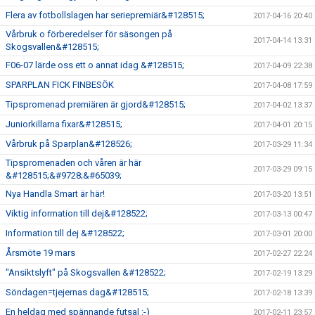
Flera av fotbollslagen har seriepremiär&#128515;
2017-04-16 20:40
Vårbruk o förberedelser för säsongen på
2017-04-14 13:31
Skogsvallen&#128515;
F06-07 lärde oss ett o annat idag &#128515;
2017-04-09 22:38
SPARPLAN FICK FINBESÖK
2017-04-08 17:59
Tipspromenad premiären är gjord&#128515;
2017-04-02 13:37
Juniorkillarna fixar&#128515;
2017-04-01 20:15
Vårbruk på Sparplan&#128526;
2017-03-29 11:34
Tipspromenaden och våren är här
2017-03-29 09:15
&#128515;&#9728;&#65039;
Nya Handla Smart är här!
2017-03-20 13:51
Viktig information till dej&#128522;
2017-03-13 00:47
Information till dej &#128522;
2017-03-01 20:00
Årsmöte 19 mars
2017-02-27 22:24
"Ansiktslyft" på Skogsvallen &#128522;
2017-02-19 13:29
Söndagen=tjejernas dag&#128515;
2017-02-18 13:39
En heldag med spännande futsal :-)
2017-02-11 23:57