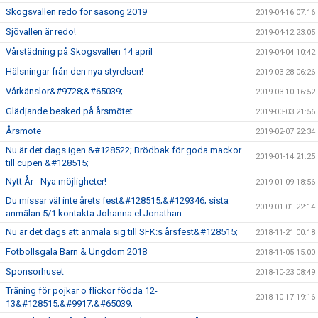
Skogsvallen redo för säsong 2019
2019-04-16 07:16
Sjövallen är redo!
2019-04-12 23:05
Vårstädning på Skogsvallen 14 april
2019-04-04 10:42
Hälsningar från den nya styrelsen!
2019-03-28 06:26
Vårkänslor&#9728;&#65039;
2019-03-10 16:52
Glädjande besked på årsmötet
2019-03-03 21:56
Årsmöte
2019-02-07 22:34
Nu är det dags igen &#128522; Brödbak för goda mackor
2019-01-14 21:25
till cupen &#128515;
Nytt År - Nya möjligheter!
2019-01-09 18:56
Du missar väl inte årets fest&#128515;&#129346; sista
2019-01-01 22:14
anmälan 5/1 kontakta Johanna el Jonathan
Nu är det dags att anmäla sig till SFK:s årsfest&#128515;
2018-11-21 00:18
Fotbollsgala Barn & Ungdom 2018
2018-11-05 15:00
Sponsorhuset
2018-10-23 08:49
Träning för pojkar o flickor födda 12-
2018-10-17 19:16
13&#128515;&#9917;&#65039;