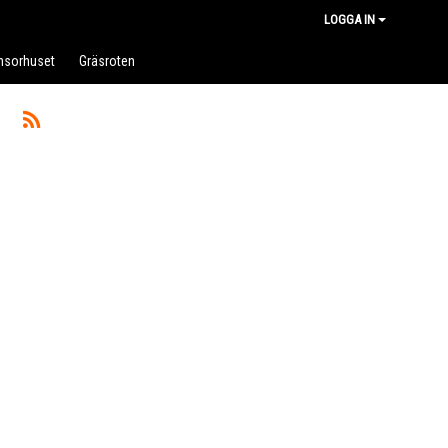
LOGGA IN
nsorhuset
Gräsroten