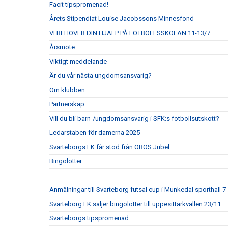
Facit tipspromenad!
Årets Stipendiat Louise Jacobssons Minnesfond
VI BEHÖVER DIN HJÄLP PÅ FOTBOLLSSKOLAN 11-13/7
Årsmöte
Viktigt meddelande
Är du vår nästa ungdomsansvarig?
Om klubben
Partnerskap
Vill du bli barn-/ungdomsansvarig i SFK:s fotbollsutskott?
Ledarstaben för damerna 2025
Svarteborgs FK får stöd från OBOS Jubel
Bingolotter
Anmälningar till Svarteborg futsal cup i Munkedal sporthall 7
Svarteborg FK säljer bingolotter till uppesittarkvällen 23/11
Svarteborgs tipspromenad