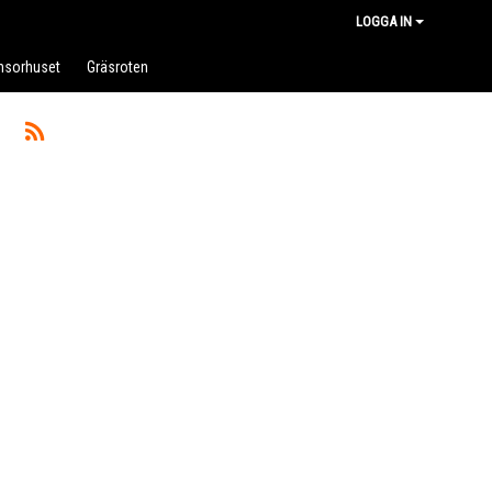
LOGGA IN
nsorhuset
Gräsroten