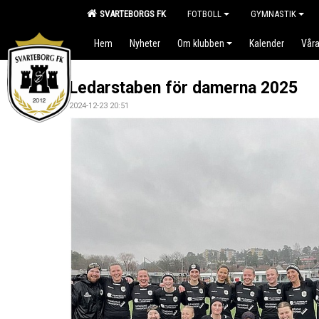
SVARTEBORGS FK
FOTBOLL
GYMNASTIK
Hem
Nyheter
Om klubben
Kalender
Våra
Ledarstaben för damerna 2025
2024-12-23 20:51