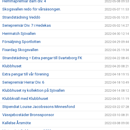
Hemmapremiär dam div. 4
2022-05-08 09:53
Skogsvallen redo för vårsäsongen.
2022-05-07 11:53
Strandstädning Veddö
2022-05-05 10:31
Seriepremiär Div. 7 i Hedekas
2022-05-02 14:27
Herrmatch Sjövallen
2022-04-30 12:14
Försäljning Sportlotten
2022-04-29 09:44
Fixardag Skogsvallen
2022-04-25 19:34
Strandstädning = Extra pengar till Svarteborg FK
2022-04-22 08:45
Klubbhuset
2022-04-20 08:21
Extra pengar till vår förening
2022-04-18 19:15
Seriepremiär Herrar Div. 6
2022-04-18 10:49
Klubbhuset ny kollektion på Sjövallen
2022-04-14 08:12
Klubbkväll med Klubbhuset
2022-04-05 11:19
Stipendiat Louise Jacobssons Minnesfond
2022-03-22 07:28
Vässjebostäder Bronssponsor
2022-03-10 08:31
Kallelse Årsmöte
2022-03-08 09:00