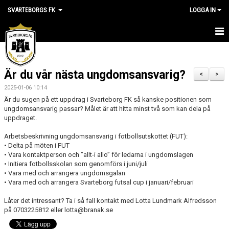
SVARTEBORGS FK
LOGGA IN
HEM
Är du vår nästa ungdomsansvarig?
NYHETER
<
>
2025-01-06 10:14
OM KLUBBEN
Är du sugen på ett uppdrag i Svarteborg FK så kanske positionen som
ungdomsansvarig passar? Målet är att hitta minst två som kan dela på
uppdraget.
KALENDER
Arbetsbeskrivning ungdomsansvarig i fotbollsutskottet (FUT):
VÅRA LAG
• Delta på möten i FUT
• Vara kontaktperson och ”allt-i allo” för ledarna i ungdomslagen
KLUBBSHOP
• Initiera fotbollsskolan som genomförs i juni/juli
• Vara med och arrangera ungdomsgalan
• Vara med och arrangera Svarteborg futsal cup i januari/februari
MEDLEM
Låter det intressant? Ta i så fall kontakt med Lotta Lundmark Alfredsson
VÅRA MATCHER
på 0703225812 eller lotta@branak.se