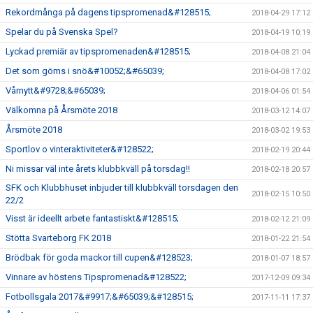
Rekordmånga på dagens tipspromenad&#128515;
2018-04-29 17:12
Spelar du på Svenska Spel?
2018-04-19 10:19
Lyckad premiär av tipspromenaden&#128515;
2018-04-08 21:04
Det som göms i snö&#10052;&#65039;
2018-04-08 17:02
Vårnytt&#9728;&#65039;
2018-04-06 01:54
Välkomna på Årsmöte 2018
2018-03-12 14:07
Årsmöte 2018
2018-03-02 19:53
Sportlov o vinteraktiviteter&#128522;
2018-02-19 20:44
Ni missar väl inte årets klubbkväll på torsdag!!
2018-02-18 20:57
SFK och Klubbhuset inbjuder till klubbkväll torsdagen den
2018-02-15 10:50
22/2
Visst är ideellt arbete fantastiskt&#128515;
2018-02-12 21:09
Stötta Svarteborg FK 2018
2018-01-22 21:54
Brödbak för goda mackor till cupen&#128523;
2018-01-07 18:57
Vinnare av höstens Tipspromenad&#128522;
2017-12-09 09:34
Fotbollsgala 2017&#9917;&#65039;&#128515;
2017-11-11 17:37