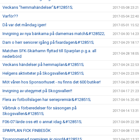
Veckans "hemmahändelser"&#128515;
2017-05-08 23:21
Varför??
2017-05-04 22:40
Då var det måndag igen!
2017-05-01 15:52
Invigning av nya bänkarna på damernas match&#128522;
2017-04-30 14:23
Dam o herr seniorer igång på fixardagen&#128515;
2017-04-29 18:17
Matchen SFK-Skärhamn flyttad till Sparplan p.g.a. all
2017-04-28 18:05
nederbörd
Veckans händelser på hemmaplan&#128515;
2017-04-24 22:53
Helgens aktiviteter på Skogsvallen&#128515;
2017-04-23 23:09
Möt våren hos Sponsorhuset - nu finns det 600 butiker!
2017-04-20 08:49
Invigning av utegymet på Skogsvallen!!
2017-04-17 21:23
Flera av fotbollslagen har seriepremiär&#128515;
2017-04-16 20:40
Vårbruk o förberedelser för säsongen på
2017-04-14 13:31
Skogsvallen&#128515;
F06-07 lärde oss ett o annat idag &#128515;
2017-04-09 22:38
SPARPLAN FICK FINBESÖK
2017-04-08 17:59
Tipspromenad premiären är gjord&#128515;
2017-04-02 13:37