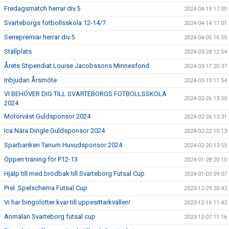
Fredagsmatch herrar div.5
2024-04-19 17:00
Svarteborgs fotbollsskola 12-14/7
2024-04-14 17:01
Seriepremiär herrar div.5
2024-04-05 16:50
Ställplats
2024-03-28 12:54
Årets Stipendiat Louise Jacobssons Minnesfond
2024-03-17 20:37
Inbjudan Årsmöte
2024-03-10 11:54
VI BEHÖVER DIG TILL SVARTEBORGS FOTBOLLSSKOLA
2024-02-26 13:50
2024
Motorväst Guldsponsor 2024
2024-02-26 13:31
Ica Nära Dingle Guldsponsor 2024
2024-02-22 10:13
Sparbanken Tanum Huvudsponsor 2024
2024-02-20 13:55
Öppen träning för P12-13
2024-01-28 20:10
Hjälp till med brödbak till Svarteborg Futsal Cup
2024-01-03 09:07
Prel. Spelschema Futsal Cup
2023-12-29 20:42
Vi har bingolotter kvar till uppesittarkvällen!
2023-12-16 11:43
Anmälan Svarteborg futsal cup
2023-12-07 11:16