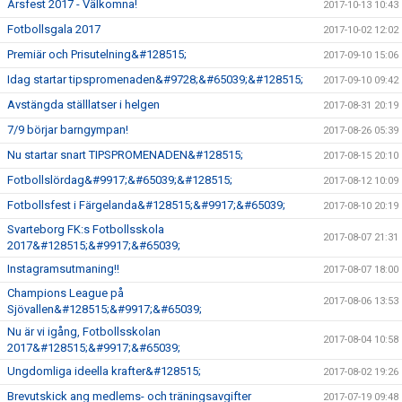
Årsfest 2017 - Välkomna!
2017-10-13 10:43
Fotbollsgala 2017
2017-10-02 12:02
Premiär och Prisutelning&#128515;
2017-09-10 15:06
Idag startar tipspromenaden&#9728;&#65039;&#128515;
2017-09-10 09:42
Avstängda ställlatser i helgen
2017-08-31 20:19
7/9 börjar barngympan!
2017-08-26 05:39
Nu startar snart TIPSPROMENADEN&#128515;
2017-08-15 20:10
Fotbollslördag&#9917;&#65039;&#128515;
2017-08-12 10:09
Fotbollsfest i Färgelanda&#128515;&#9917;&#65039;
2017-08-10 20:19
Svarteborg FK:s Fotbollsskola
2017-08-07 21:31
2017&#128515;&#9917;&#65039;
Instagramsutmaning!!
2017-08-07 18:00
Champions League på
2017-08-06 13:53
Sjövallen&#128515;&#9917;&#65039;
Nu är vi igång, Fotbollsskolan
2017-08-04 10:58
2017&#128515;&#9917;&#65039;
Ungdomliga ideella krafter&#128515;
2017-08-02 19:26
Brevutskick ang medlems- och träningsavgifter
2017-07-19 09:48