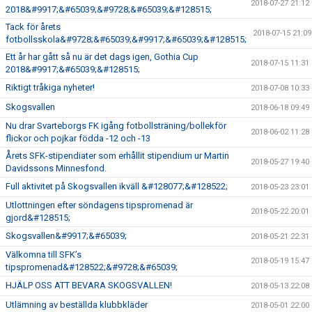
2018-07-27 21:12
2018&#9917;&#65039;&#9728;&#65039;&#128515;
Tack för årets
2018-07-15 21:09
fotbollsskola&#9728;&#65039;&#9917;&#65039;&#128515;
Ett år har gått så nu är det dags igen, Gothia Cup
2018-07-15 11:31
2018&#9917;&#65039;&#128515;
Riktigt tråkiga nyheter!
2018-07-08 10:33
Skogsvallen
2018-06-18 09:49
Nu drar Svarteborgs FK igång fotbollsträning/bollekför
2018-06-02 11:28
flickor och pojkar födda -12 och -13
Årets SFK-stipendiater som erhållit stipendium ur Martin
2018-05-27 19:40
Davidssons Minnesfond.
Full aktivitet på Skogsvallen ikväll &#128077;&#128522;
2018-05-23 23:01
Utlottningen efter söndagens tipspromenad är
2018-05-22 20:01
gjord&#128515;
Skogsvallen&#9917;&#65039;
2018-05-21 22:31
Välkomna till SFK’s
2018-05-19 15:47
tipspromenad&#128522;&#9728;&#65039;
HJÄLP OSS ATT BEVARA SKOGSVALLEN!
2018-05-13 22:08
Utlämning av beställda klubbkläder
2018-05-01 22:00