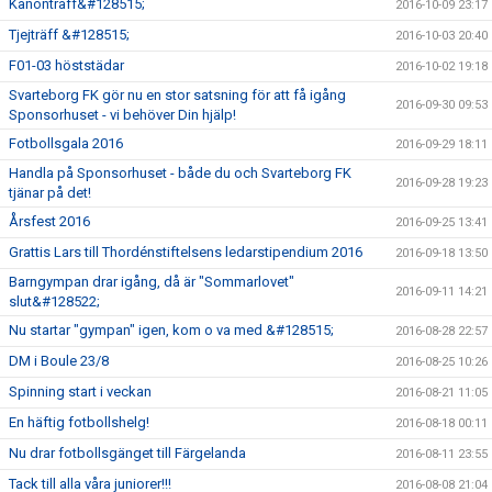
Kanonträff&#128515;
2016-10-09 23:17
Tjejträff &#128515;
2016-10-03 20:40
F01-03 höststädar
2016-10-02 19:18
Svarteborg FK gör nu en stor satsning för att få igång
2016-09-30 09:53
Sponsorhuset - vi behöver Din hjälp!
Fotbollsgala 2016
2016-09-29 18:11
Handla på Sponsorhuset - både du och Svarteborg FK
2016-09-28 19:23
tjänar på det!
Årsfest 2016
2016-09-25 13:41
Grattis Lars till Thordénstiftelsens ledarstipendium 2016
2016-09-18 13:50
Barngympan drar igång, då är "Sommarlovet"
2016-09-11 14:21
slut&#128522;
Nu startar "gympan" igen, kom o va med &#128515;
2016-08-28 22:57
DM i Boule 23/8
2016-08-25 10:26
Spinning start i veckan
2016-08-21 11:05
En häftig fotbollshelg!
2016-08-18 00:11
Nu drar fotbollsgänget till Färgelanda
2016-08-11 23:55
Tack till alla våra juniorer!!!
2016-08-08 21:04