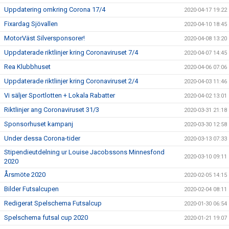
Uppdatering omkring Corona 17/4
2020-04-17 19:22
Fixardag Sjövallen
2020-04-10 18:45
MotorVäst Silversponsorer!
2020-04-08 13:20
Uppdaterade riktlinjer kring Coronaviruset 7/4
2020-04-07 14:45
Rea Klubbhuset
2020-04-06 07:06
Uppdaterade riktlinjer kring Coronaviruset 2/4
2020-04-03 11:46
Vi säljer Sportlotten + Lokala Rabatter
2020-04-02 13:01
Riktlinjer ang Coronaviruset 31/3
2020-03-31 21:18
Sponsorhuset kampanj
2020-03-30 12:58
Under dessa Corona-tider
2020-03-13 07:33
Stipendieutdelning ur Louise Jacobssons Minnesfond
2020-03-10 09:11
2020
Årsmöte 2020
2020-02-05 14:15
Bilder Futsalcupen
2020-02-04 08:11
Redigerat Spelschema Futsalcup
2020-01-30 06:54
Spelschema futsal cup 2020
2020-01-21 19:07