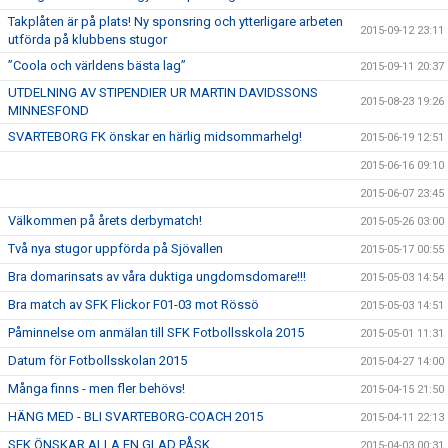
Takplåten är på plats! Ny sponsring och ytterligare arbeten
2015-09-12 23:11
utförda på klubbens stugor
”Coola och världens bästa lag”
2015-09-11 20:37
UTDELNING AV STIPENDIER UR MARTIN DAVIDSSONS
2015-08-23 19:26
MINNESFOND
SVARTEBORG FK önskar en härlig midsommarhelg!
2015-06-19 12:51
2015-06-16 09:10
2015-06-07 23:45
Välkommen på årets derbymatch!
2015-05-26 03:00
Två nya stugor uppförda på Sjövallen
2015-05-17 00:55
Bra domarinsats av våra duktiga ungdomsdomare!!!
2015-05-03 14:54
Bra match av SFK Flickor F01-03 mot Rössö
2015-05-03 14:51
Påminnelse om anmälan till SFK Fotbollsskola 2015
2015-05-01 11:31
Datum för Fotbollsskolan 2015
2015-04-27 14:00
Många finns - men fler behövs!
2015-04-15 21:50
HÄNG MED - BLI SVARTEBORG-COACH 2015
2015-04-11 22:13
SFK ÖNSKAR ALLA EN GLAD PÅSK
2015-04-03 00:31