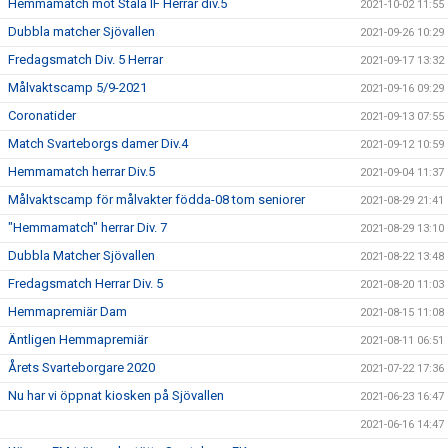
Hemmamatch mot Stala IF Herrar div.5
2021-10-02 11:55
Dubbla matcher Sjövallen
2021-09-26 10:29
Fredagsmatch Div. 5 Herrar
2021-09-17 13:32
Målvaktscamp 5/9-2021
2021-09-16 09:29
Coronatider
2021-09-13 07:55
Match Svarteborgs damer Div.4
2021-09-12 10:59
Hemmamatch herrar Div.5
2021-09-04 11:37
Målvaktscamp för målvakter födda-08 tom seniorer
2021-08-29 21:41
"Hemmamatch" herrar Div. 7
2021-08-29 13:10
Dubbla Matcher Sjövallen
2021-08-22 13:48
Fredagsmatch Herrar Div. 5
2021-08-20 11:03
Hemmapremiär Dam
2021-08-15 11:08
Äntligen Hemmapremiär
2021-08-11 06:51
Årets Svarteborgare 2020
2021-07-22 17:36
Nu har vi öppnat kiosken på Sjövallen
2021-06-23 16:47
2021-06-16 14:47