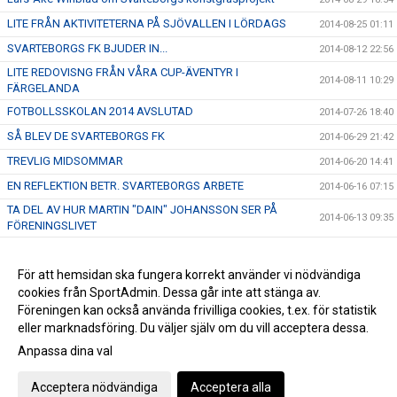
LITE FRÅN AKTIVITETERNA PÅ SJÖVALLEN I LÖRDAGS
2014-08-25 01:11
SVARTEBORGS FK BJUDER IN...
2014-08-12 22:56
LITE REDOVISNG FRÅN VÅRA CUP-ÄVENTYR I
2014-08-11 10:29
FÄRGELANDA
FOTBOLLSSKOLAN 2014 AVSLUTAD
2014-07-26 18:40
SÅ BLEV DE SVARTEBORGS FK
2014-06-29 21:42
TREVLIG MIDSOMMAR
2014-06-20 14:41
EN REFLEKTION BETR. SVARTEBORGS ARBETE
2014-06-16 07:15
TA DEL AV HUR MARTIN "DAIN" JOHANSSON SER PÅ
2014-06-13 09:35
FÖRENINGSLIVET
FRAMTIDEN - DEN HÄNGER PÅ DIG
2014-06-07 17:47
HÅLL UTKIK!
För att hemsidan ska fungera korrekt använder vi nödvändiga
2014-06-06 21:40
cookies från SportAdmin. Dessa går inte att stänga av.
LYCKAD INVIGNING AV SPARPLAN
2014-04-30 11:34
Föreningen kan också använda frivilliga cookies, t.ex. för statistik
eller marknadsföring. Du väljer själv om du vill acceptera dessa.
Anpassa dina val
Cookie-inställningar
Gå till Webbversion
Acceptera nödvändiga
Acceptera alla