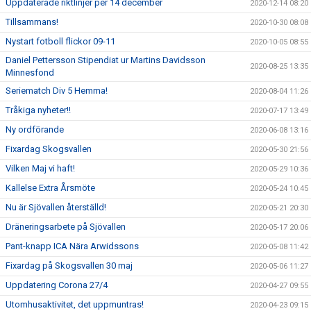
Uppdaterade riktlinjer per 14 december
2020-12-14 08:20
Tillsammans!
2020-10-30 08:08
Nystart fotboll flickor 09-11
2020-10-05 08:55
Daniel Pettersson Stipendiat ur Martins Davidsson
2020-08-25 13:35
Minnesfond
Seriematch Div 5 Hemma!
2020-08-04 11:26
Tråkiga nyheter!!
2020-07-17 13:49
Ny ordförande
2020-06-08 13:16
Fixardag Skogsvallen
2020-05-30 21:56
Vilken Maj vi haft!
2020-05-29 10:36
Kallelse Extra Årsmöte
2020-05-24 10:45
Nu är Sjövallen återställd!
2020-05-21 20:30
Dräneringsarbete på Sjövallen
2020-05-17 20:06
Pant-knapp ICA Nära Arwidssons
2020-05-08 11:42
Fixardag på Skogsvallen 30 maj
2020-05-06 11:27
Uppdatering Corona 27/4
2020-04-27 09:55
Utomhusaktivitet, det uppmuntras!
2020-04-23 09:15