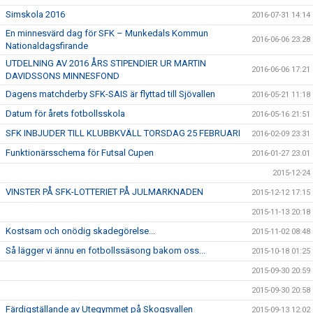
Simskola 2016
2016-07-31 14:14
En minnesvärd dag för SFK – Munkedals Kommun
2016-06-06 23:28
Nationaldagsfirande
UTDELNING AV 2016 ÅRS STIPENDIER UR MARTIN
2016-06-06 17:21
DAVIDSSONS MINNESFOND
Dagens matchderby SFK-SAIS är flyttad till Sjövallen
2016-05-21 11:18
Datum för årets fotbollsskola
2016-05-16 21:51
SFK INBJUDER TILL KLUBBKVÄLL TORSDAG 25 FEBRUARI
2016-02-09 23:31
Funktionärsschema för Futsal Cupen
2016-01-27 23:01
2015-12-24
VINSTER PÅ SFK-LOTTERIET PÅ JULMARKNADEN
2015-12-12 17:15
2015-11-13 20:18
Kostsam och onödig skadegörelse...
2015-11-02 08:48
Så lägger vi ännu en fotbollssäsong bakom oss...
2015-10-18 01:25
2015-09-30 20:59
2015-09-30 20:58
Färdigställande av Utegymmet på Skogsvallen
2015-09-13 12:02