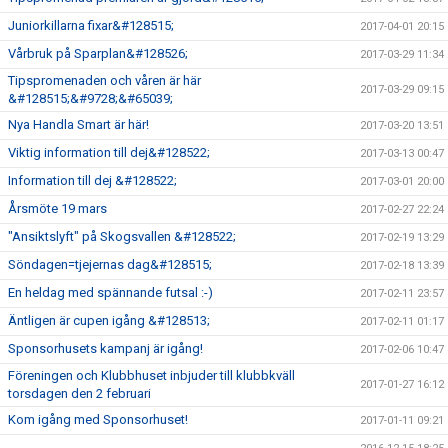
Juniorkillarna fixar&#128515;
2017-04-01 20:15
Vårbruk på Sparplan&#128526;
2017-03-29 11:34
Tipspromenaden och våren är här
2017-03-29 09:15
&#128515;&#9728;&#65039;
Nya Handla Smart är här!
2017-03-20 13:51
Viktig information till dej&#128522;
2017-03-13 00:47
Information till dej &#128522;
2017-03-01 20:00
Årsmöte 19 mars
2017-02-27 22:24
"Ansiktslyft" på Skogsvallen &#128522;
2017-02-19 13:29
Söndagen=tjejernas dag&#128515;
2017-02-18 13:39
En heldag med spännande futsal :-)
2017-02-11 23:57
Äntligen är cupen igång &#128513;
2017-02-11 01:17
Sponsorhusets kampanj är igång!
2017-02-06 10:47
Föreningen och Klubbhuset inbjuder till klubbkväll
2017-01-27 16:12
torsdagen den 2 februari
Kom igång med Sponsorhuset!
2017-01-11 09:21