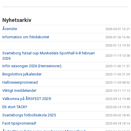
KONSTGRÄS
SPONSORHUSET
Nyhetsarkiv
GRÄSROTEN
Årsmöte
2026-03-01 16:21
Information om fritidskortet
2026-01-26 16:46
2026-01-12 19:33
Svarteborg futsal cup Munkedals Sporthall 6-8 februari
2025-11-19 10:58
2026
Inför säsongen 2026 (Herrseniorer).
2025-11-06 11:57
Bingolottos julkalender
2025-11-05 21:09
Halloweenpromenad
2025-11-03 08:02
Viktigt meddelande!
2025-10-11 17:13
Välkomna på ÅRSFEST 2025!
2025-09-12 19:48
Ett stort TACK!!
2025-05-14 19:30
Svarteborgs fotbollsskola 2025
2025-05-02 18:45
Facit tipspromenad!
2025-04-18 18:14