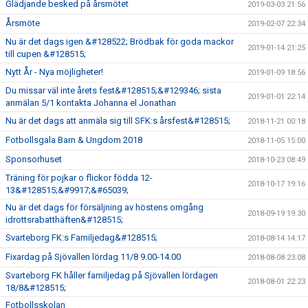
Glädjande besked på årsmötet
2019-03-03 21:56
Årsmöte
2019-02-07 22:34
Nu är det dags igen &#128522; Brödbak för goda mackor
2019-01-14 21:25
till cupen &#128515;
Nytt År - Nya möjligheter!
2019-01-09 18:56
Du missar väl inte årets fest&#128515;&#129346; sista
2019-01-01 22:14
anmälan 5/1 kontakta Johanna el Jonathan
Nu är det dags att anmäla sig till SFK:s årsfest&#128515;
2018-11-21 00:18
Fotbollsgala Barn & Ungdom 2018
2018-11-05 15:00
Sponsorhuset
2018-10-23 08:49
Träning för pojkar o flickor födda 12-
2018-10-17 19:16
13&#128515;&#9917;&#65039;
Nu är det dags för försäljning av höstens omgång
2018-09-19 19:30
idrottsrabatthäften&#128515;
Svarteborg FK:s Familjedag&#128515;
2018-08-14 14:17
Fixardag på Sjövallen lördag 11/8 9.00-14.00
2018-08-08 23:08
Svarteborg FK håller familjedag på Sjövallen lördagen
2018-08-01 22:23
18/8&#128515;
Fotbollsskolan