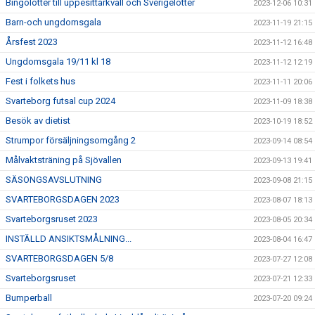
Bingolotter till uppesittarkväll och Sverigelotter
2023-12-06 10:31
Barn-och ungdomsgala
2023-11-19 21:15
Årsfest 2023
2023-11-12 16:48
Ungdomsgala 19/11 kl 18
2023-11-12 12:19
Fest i folkets hus
2023-11-11 20:06
Svarteborg futsal cup 2024
2023-11-09 18:38
Besök av dietist
2023-10-19 18:52
Strumpor försäljningsomgång 2
2023-09-14 08:54
Målvaktsträning på Sjövallen
2023-09-13 19:41
SÄSONGSAVSLUTNING
2023-09-08 21:15
SVARTEBORGSDAGEN 2023
2023-08-07 18:13
Svarteborgsruset 2023
2023-08-05 20:34
INSTÄLLD ANSIKTSMÅLNING...
2023-08-04 16:47
SVARTEBORGSDAGEN 5/8
2023-07-27 12:08
Svarteborgsruset
2023-07-21 12:33
Bumperball
2023-07-20 09:24