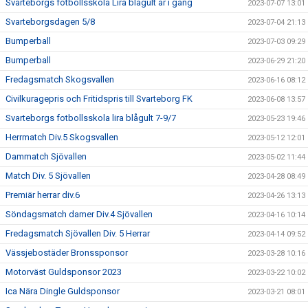
Svarteborgs fotbollsskola Lira blågult är i gång
2023-07-07 13:01
Svarteborgsdagen 5/8
2023-07-04 21:13
Bumperball
2023-07-03 09:29
Bumperball
2023-06-29 21:20
Fredagsmatch Skogsvallen
2023-06-16 08:12
Civilkuragepris och Fritidspris till Svarteborg FK
2023-06-08 13:57
Svarteborgs fotbollsskola lira blågult 7-9/7
2023-05-23 19:46
Herrmatch Div.5 Skogsvallen
2023-05-12 12:01
Dammatch Sjövallen
2023-05-02 11:44
Match Div. 5 Sjövallen
2023-04-28 08:49
Premiär herrar div.6
2023-04-26 13:13
Söndagsmatch damer Div.4 Sjövallen
2023-04-16 10:14
Fredagsmatch Sjövallen Div. 5 Herrar
2023-04-14 09:52
Vässjebostäder Bronssponsor
2023-03-28 10:16
Motorväst Guldsponsor 2023
2023-03-22 10:02
Ica Nära Dingle Guldsponsor
2023-03-21 08:01