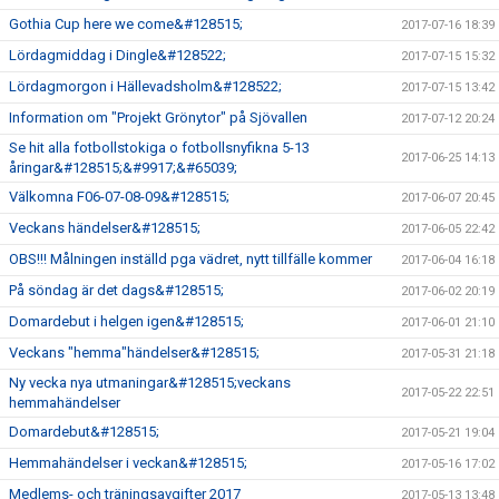
Gothia Cup here we come&#128515;
2017-07-16 18:39
Lördagmiddag i Dingle&#128522;
2017-07-15 15:32
Lördagmorgon i Hällevadsholm&#128522;
2017-07-15 13:42
Information om "Projekt Grönytor" på Sjövallen
2017-07-12 20:24
Se hit alla fotbollstokiga o fotbollsnyfikna 5-13
2017-06-25 14:13
åringar&#128515;&#9917;&#65039;
Välkomna F06-07-08-09&#128515;
2017-06-07 20:45
Veckans händelser&#128515;
2017-06-05 22:42
OBS!!! Målningen inställd pga vädret, nytt tillfälle kommer
2017-06-04 16:18
På söndag är det dags&#128515;
2017-06-02 20:19
Domardebut i helgen igen&#128515;
2017-06-01 21:10
Veckans "hemma"händelser&#128515;
2017-05-31 21:18
Ny vecka nya utmaningar&#128515;veckans
2017-05-22 22:51
hemmahändelser
Domardebut&#128515;
2017-05-21 19:04
Hemmahändelser i veckan&#128515;
2017-05-16 17:02
Medlems- och träningsavgifter 2017
2017-05-13 13:48