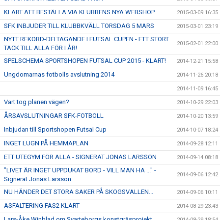
KLART ATT BESTÄLLA VIA KLUBBENS NYA WEBSHOP
2015-03-09 16:35
SFK INBJUDER TILL KLUBBKVÄLL TORSDAG 5 MARS
2015-03-01 23:19
NYTT REKORD-DELTAGANDE I FUTSAL CUPEN - ETT STORT
2015-02-01 22:00
TACK TILL ALLA FÖR I ÅR!
SPELSCHEMA SPORTSHOPEN FUTSAL CUP 2015 - KLART!
2014-12-21 15:58
Ungdomarnas fotbolls avslutning 2014
2014-11-26 20:18
2014-11-09 16:45
Vart tog planen vägen?
2014-10-29 22:03
ÅRSAVSLUTNINGAR SFK-FOTBOLL
2014-10-20 13:59
Inbjudan till Sportshopen Futsal Cup
2014-10-07 18:24
INGET LUGN PÅ HEMMAPLAN
2014-09-28 12:11
ETT UTEGYM FÖR ALLA - SIGNERAT JONAS LARSSON
2014-09-14 08:18
”LIVET ÄR INGET UPPDUKAT BORD - VILL MAN HA ..." -
2014-09-06 12:42
Signerat Jonas Larsson
NU HÄNDER DET STORA SAKER PÅ SKOGSVALLEN...
2014-09-06 10:11
ASFALTERING FAS2 KLART
2014-08-29 23:43
Lars-Åke Winblad om Svarteborgs konstgräsprojekt
2014-08-29 18:54