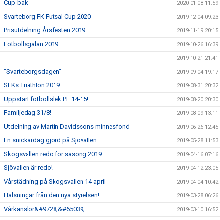
Cup-bak
2020-01-08 11:59
Svarteborg FK Futsal Cup 2020
2019-12-04 09:23
Prisutdelning Årsfesten 2019
2019-11-19 20:15
Fotbollsgalan 2019
2019-10-26 16:39
2019-10-21 21:41
"Svarteborgsdagen"
2019-09-04 19:17
SFKs Triathlon 2019
2019-08-31 20:32
Uppstart fotbollslek PF 14-15!
2019-08-20 20:30
Familjedag 31/8!
2019-08-09 13:11
Utdelning av Martin Davidssons minnesfond
2019-06-26 12:45
En snickardag gjord på Sjövallen
2019-05-28 11:53
Skogsvallen redo för säsong 2019
2019-04-16 07:16
Sjövallen är redo!
2019-04-12 23:05
Vårstädning på Skogsvallen 14 april
2019-04-04 10:42
Hälsningar från den nya styrelsen!
2019-03-28 06:26
Vårkänslor&#9728;&#65039;
2019-03-10 16:52