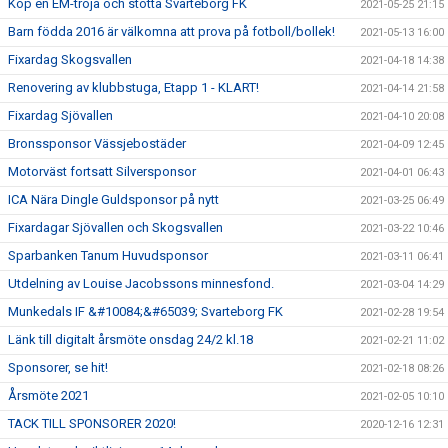
Köp en EM-tröja och stötta Svarteborg FK
2021-05-25 21:15
Barn födda 2016 är välkomna att prova på fotboll/bollek!
2021-05-13 16:00
Fixardag Skogsvallen
2021-04-18 14:38
Renovering av klubbstuga, Etapp 1 - KLART!
2021-04-14 21:58
Fixardag Sjövallen
2021-04-10 20:08
Bronssponsor Vässjebostäder
2021-04-09 12:45
Motorväst fortsatt Silversponsor
2021-04-01 06:43
ICA Nära Dingle Guldsponsor på nytt
2021-03-25 06:49
Fixardagar Sjövallen och Skogsvallen
2021-03-22 10:46
Sparbanken Tanum Huvudsponsor
2021-03-11 06:41
Utdelning av Louise Jacobssons minnesfond.
2021-03-04 14:29
Munkedals IF &#10084;&#65039; Svarteborg FK
2021-02-28 19:54
Länk till digitalt årsmöte onsdag 24/2 kl.18
2021-02-21 11:02
Sponsorer, se hit!
2021-02-18 08:26
Årsmöte 2021
2021-02-05 10:10
TACK TILL SPONSORER 2020!
2020-12-16 12:31