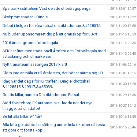
2016-12-15 18:25
Sparbanksstiftelsen Väst delade ut bidragspengar
2016-12-01 10:57
Skyltpromenaden i Dingle
2016-11-27 19:22
Debut i helgen för våra futsal distriktsdomare&#128515;
2016-11-20 17:50
Nu bjuder Sponsorhuset dig på ett gratisköp för 30kr!
2016-11-15 15:53
2016 års ungdoms fotbollsgala
2016-11-14 22:35
SFK har firat med traditionell Årsfest och Fotbollsgala med
2016-11-13 09:45
avtackning och utmärkelser
Nytt tränarteam säsongen 2017 klart!
2016-11-06 20:16
Glöm inte anmäla er till årsfesten, det börjar närma sig :-D
2016-11-01 19:15
Idag var det dags för Killträffen i Dingle Idrottshall
2016-10-30 18:20
&#128515;&#9917;&#65039;
Grattis killar, numera Distriktsdomare Futsal
2016-10-29 18:36
Stöd Svarteborg FK automatiskt - ladda ner det nya
2016-10-27 10:12
tillägget på din dator!
Se hit alla killar 9-11år!!
2016-10-16 18:58
Alla köp ger dubbel ersättning under hela oktober så testa
2016-10-15 23:46
att göra ditt första köp!