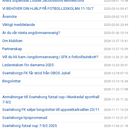
Årets Stipendiat Louise Jacobssons Minnesfond
2025-04-01 19:38
VI BEHÖVER DIN HJÄLP PÅ FOTBOLLSSKOLAN 11-13/7
2025-03-16 09:47
Årsmöte
2025-03-02 19:37
Viktigt meddelande
2025-02-05 20:49
Är du vår nästa ungdomsansvarig?
2025-01-06 10:14
Om klubben
2024-12-27 15:41
Partnerskap
2024-12-27 15:39
Vill du bli barn-/ungdomsansvarig i SFK:s fotbollsutskott?
2024-12-26 21:34
Ledarstaben för damerna 2025
2024-12-23 20:51
Svarteborgs FK får stöd från OBOS Jubel
2024-12-18 07:10
Bingolotter
2024-12-13 16:34
2024-11-25 17:08
Anmälningar till Svarteborg futsal cup i Munkedal sporthall
2024-11-25 11:26
7-9/2
Svarteborg FK säljer bingolotter till uppesittarkvällen 23/11
2024-11-11 14:24
Svarteborgs tipspromenad
2024-11-10 21:47
Svarteborg futsal cup 7-9/2 2025
2024-11-04 21:18