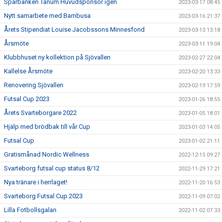
Sparbanken Tanum Huvudsponsor igen
2023-03-17 08:45
Nytt samarbete med Bambusa
2023-03-16 21:37
Årets Stipendiat Louise Jacobssons Minnesfond
2023-03-13 13:18
Årsmöte
2023-03-11 19:04
Klubbhuset ny kollektion på Sjövallen
2023-02-27 22:04
Kallelse Årsmöte
2023-02-20 13:33
Renovering Sjövallen
2023-02-19 17:59
Futsal Cup 2023
2023-01-26 18:55
Årets Svarteborgare 2022
2023-01-05 18:01
Hjälp med brödbak till vår Cup
2023-01-03 14:05
Futsal Cup
2023-01-02 21:11
Gratismånad Nordic Wellness
2022-12-15 09:27
Svarteborg futsal cup status 8/12
2022-11-29 17:21
Nya tränare i herrlaget!
2022-11-20 16:53
Svarteborg Futsal Cup 2023
2022-11-09 07:02
Lilla Fotbollsgalan
2022-11-02 07:33