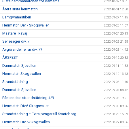
Sista hemmamatchen för damerna
2022-10-02 10:51
Årets sista herrmatch
2022-10-01 12:50
Barngymnastiken
2022-09-27 11:15
Herrmatch Div.7 Skogsvallen
2022-09-25 11:07
Mästare i kavaj
2022-09-24 20:13
Serieseger div. 7
2022-09-23 21:25
Avgörande herrar div. 7?
2022-09-23 14:42
ÅRSFEST
2022-09-12 20:32
Dammatch Sjövallen
2022-09-11 11:53
Herrmatch Skogsvallen
2022-09-10 13:43
Strandstädning
2022-09-06 11:40
Dammatch Sjövallen
2022-09-04 08:42
Påminnelse strandstädning 4/9
2022-09-03 19:21
Herrmatch Div.6 Skogsvallen
2022-09-03 09:06
Strandstädning = Extra pengar till Svarteborg
2022-08-29 15:59
Herrmatch Div 6 Skogsvallen
2022-08-27 09:56