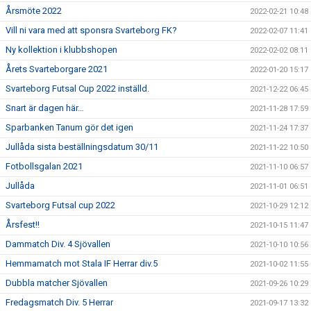
Årsmöte 2022
2022-02-21 10:48
Vill ni vara med att sponsra Svarteborg FK?
2022-02-07 11:41
Ny kollektion i klubbshopen
2022-02-02 08:11
Årets Svarteborgare 2021
2022-01-20 15:17
Svarteborg Futsal Cup 2022 inställd.
2021-12-22 06:45
Snart är dagen här…
2021-11-28 17:59
Sparbanken Tanum gör det igen
2021-11-24 17:37
Jullåda sista beställningsdatum 30/11
2021-11-22 10:50
Fotbollsgalan 2021
2021-11-10 06:57
Jullåda
2021-11-01 06:51
Svarteborg Futsal cup 2022
2021-10-29 12:12
Årsfest!!
2021-10-15 11:47
Dammatch Div. 4 Sjövallen
2021-10-10 10:56
Hemmamatch mot Stala IF Herrar div.5
2021-10-02 11:55
Dubbla matcher Sjövallen
2021-09-26 10:29
Fredagsmatch Div. 5 Herrar
2021-09-17 13:32