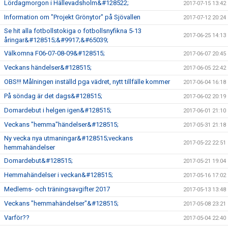
Lördagmorgon i Hällevadsholm&#128522;
2017-07-15 13:42
Information om "Projekt Grönytor" på Sjövallen
2017-07-12 20:24
Se hit alla fotbollstokiga o fotbollsnyfikna 5-13
2017-06-25 14:13
åringar&#128515;&#9917;&#65039;
Välkomna F06-07-08-09&#128515;
2017-06-07 20:45
Veckans händelser&#128515;
2017-06-05 22:42
OBS!!! Målningen inställd pga vädret, nytt tillfälle kommer
2017-06-04 16:18
På söndag är det dags&#128515;
2017-06-02 20:19
Domardebut i helgen igen&#128515;
2017-06-01 21:10
Veckans "hemma"händelser&#128515;
2017-05-31 21:18
Ny vecka nya utmaningar&#128515;veckans
2017-05-22 22:51
hemmahändelser
Domardebut&#128515;
2017-05-21 19:04
Hemmahändelser i veckan&#128515;
2017-05-16 17:02
Medlems- och träningsavgifter 2017
2017-05-13 13:48
Veckans "hemmahändelser"&#128515;
2017-05-08 23:21
Varför??
2017-05-04 22:40