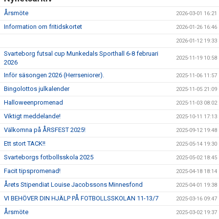
KONSTGRÄS
Årsmöte
2026-03-01 16:21
SPONSORHUSET
Information om fritidskortet
2026-01-26 16:46
2026-01-12 19:33
GRÄSROTEN
Svarteborg futsal cup Munkedals Sporthall 6-8 februari
2025-11-19 10:58
2026
Inför säsongen 2026 (Herrseniorer).
2025-11-06 11:57
Bingolottos julkalender
2025-11-05 21:09
Halloweenpromenad
2025-11-03 08:02
Viktigt meddelande!
2025-10-11 17:13
Välkomna på ÅRSFEST 2025!
2025-09-12 19:48
Ett stort TACK!!
2025-05-14 19:30
Svarteborgs fotbollsskola 2025
2025-05-02 18:45
Facit tipspromenad!
2025-04-18 18:14
Årets Stipendiat Louise Jacobssons Minnesfond
2025-04-01 19:38
VI BEHÖVER DIN HJÄLP PÅ FOTBOLLSSKOLAN 11-13/7
2025-03-16 09:47
Årsmöte
2025-03-02 19:37