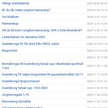
Viktigt meddelande
2025-02-05 20:49
Är du vår nästa ungdomsansvarig?
2025-01-06 10:14
Om klubben
2024-12-27 15:41
Partnerskap
2024-12-27 15:39
Vill du bli barn-/ungdomsansvarig i SFK:s fotbollsutskott?
2024-12-26 21:34
Ledarstaben för damerna 2025
2024-12-23 20:51
Svarteborgs FK får stöd från OBOS Jubel
2024-12-18 07:10
Bingolotter
2024-12-13 16:34
2024-11-25 17:08
Anmälningar till Svarteborg futsal cup i Munkedal sporthall
2024-11-25 11:26
7-9/2
Svarteborg FK säljer bingolotter till uppesittarkvällen 23/11
2024-11-11 14:24
Svarteborgs tipspromenad
2024-11-10 21:47
Svarteborg futsal cup 7-9/2 2025
2024-11-04 21:18
Ungdomsgala 1/12
2024-11-02 23:03
Renovering Sjövallen
2024-11-02 19:39