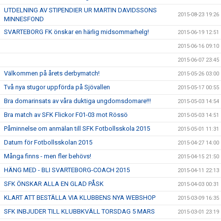
UTDELNING AV STIPENDIER UR MARTIN DAVIDSSONS
2015-08-23 19:26
MINNESFOND
SVARTEBORG FK önskar en härlig midsommarhelg!
2015-06-19 12:51
2015-06-16 09:10
2015-06-07 23:45
Välkommen på årets derbymatch!
2015-05-26 03:00
Två nya stugor uppförda på Sjövallen
2015-05-17 00:55
Bra domarinsats av våra duktiga ungdomsdomare!!!
2015-05-03 14:54
Bra match av SFK Flickor F01-03 mot Rössö
2015-05-03 14:51
Påminnelse om anmälan till SFK Fotbollsskola 2015
2015-05-01 11:31
Datum för Fotbollsskolan 2015
2015-04-27 14:00
Många finns - men fler behövs!
2015-04-15 21:50
HÄNG MED - BLI SVARTEBORG-COACH 2015
2015-04-11 22:13
SFK ÖNSKAR ALLA EN GLAD PÅSK
2015-04-03 00:31
KLART ATT BESTÄLLA VIA KLUBBENS NYA WEBSHOP
2015-03-09 16:35
SFK INBJUDER TILL KLUBBKVÄLL TORSDAG 5 MARS
2015-03-01 23:19