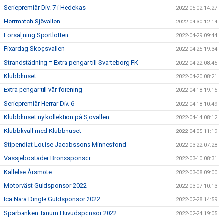
Seriepremiär Div. 7 i Hedekas
2022-05-02 14:27
Herrmatch Sjövallen
2022-04-30 12:14
Försäljning Sportlotten
2022-04-29 09:44
Fixardag Skogsvallen
2022-04-25 19:34
Strandstädning = Extra pengar till Svarteborg FK
2022-04-22 08:45
Klubbhuset
2022-04-20 08:21
Extra pengar till vår förening
2022-04-18 19:15
Seriepremiär Herrar Div. 6
2022-04-18 10:49
Klubbhuset ny kollektion på Sjövallen
2022-04-14 08:12
Klubbkväll med Klubbhuset
2022-04-05 11:19
Stipendiat Louise Jacobssons Minnesfond
2022-03-22 07:28
Vässjebostäder Bronssponsor
2022-03-10 08:31
Kallelse Årsmöte
2022-03-08 09:00
Motorväst Guldsponsor 2022
2022-03-07 10:13
Ica Nära Dingle Guldsponsor 2022
2022-02-28 14:59
Sparbanken Tanum Huvudsponsor 2022
2022-02-24 19:05