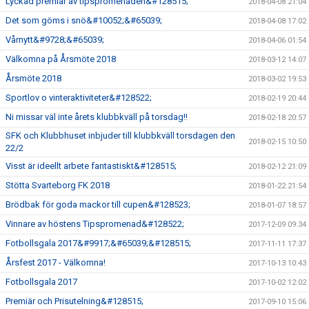
Lyckad premiär av tipspromenaden&#128515;
2018-04-08 21:04
Det som göms i snö&#10052;&#65039;
2018-04-08 17:02
Vårnytt&#9728;&#65039;
2018-04-06 01:54
Välkomna på Årsmöte 2018
2018-03-12 14:07
Årsmöte 2018
2018-03-02 19:53
Sportlov o vinteraktiviteter&#128522;
2018-02-19 20:44
Ni missar väl inte årets klubbkväll på torsdag!!
2018-02-18 20:57
SFK och Klubbhuset inbjuder till klubbkväll torsdagen den
2018-02-15 10:50
22/2
Visst är ideellt arbete fantastiskt&#128515;
2018-02-12 21:09
Stötta Svarteborg FK 2018
2018-01-22 21:54
Brödbak för goda mackor till cupen&#128523;
2018-01-07 18:57
Vinnare av höstens Tipspromenad&#128522;
2017-12-09 09:34
Fotbollsgala 2017&#9917;&#65039;&#128515;
2017-11-11 17:37
Årsfest 2017 - Välkomna!
2017-10-13 10:43
Fotbollsgala 2017
2017-10-02 12:02
Premiär och Prisutelning&#128515;
2017-09-10 15:06