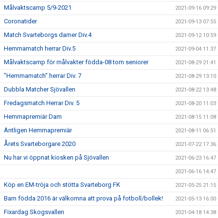
Målvaktscamp 5/9-2021
2021-09-16 09:29
Coronatider
2021-09-13 07:55
Match Svarteborgs damer Div.4
2021-09-12 10:59
Hemmamatch herrar Div.5
2021-09-04 11:37
Målvaktscamp för målvakter födda-08 tom seniorer
2021-08-29 21:41
"Hemmamatch" herrar Div. 7
2021-08-29 13:10
Dubbla Matcher Sjövallen
2021-08-22 13:48
Fredagsmatch Herrar Div. 5
2021-08-20 11:03
Hemmapremiär Dam
2021-08-15 11:08
Äntligen Hemmapremiär
2021-08-11 06:51
Årets Svarteborgare 2020
2021-07-22 17:36
Nu har vi öppnat kiosken på Sjövallen
2021-06-23 16:47
2021-06-16 14:47
Köp en EM-tröja och stötta Svarteborg FK
2021-05-25 21:15
Barn födda 2016 är välkomna att prova på fotboll/bollek!
2021-05-13 16:00
Fixardag Skogsvallen
2021-04-18 14:38