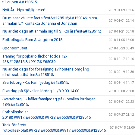
till cupen &#128515;
Nytt År - Nya möjligheter!
2019-01-09 18:56
Du missar väl inte årets fest&#128515;&#129346; sista
2019-01-01 22:14
anmälan 5/1 kontakta Johanna el Jonathan
Nu är det dags att anmäla sig till SFK:s årsfest&#128515;
2018-11-21 00:18
Fotbollsgala Barn & Ungdom 2018
2018-11-05 15:00
Sponsorhuset
2018-10-23 08:49
Träning för pojkar o flickor födda 12-
2018-10-17 19:16
13&#128515;&#9917;&#65039;
Nu är det dags för försäljning av höstens omgång
2018-09-19 19:30
idrottsrabatthäften&#128515;
Svarteborg FK:s Familjedag&#128515;
2018-08-14 14:17
Fixardag på Sjövallen lördag 11/8 9.00-14.00
2018-08-08 23:08
Svarteborg FK håller familjedag på Sjövallen lördagen
2018-08-01 22:23
18/8&#128515;
Fotbollsskolan
2018-07-27 21:12
2018&#9917;&#65039;&#9728;&#65039;&#128515;
Tack för årets
2018-07-15 21:09
fotbollsskola&#9728;&#65039;&#9917;&#65039;&#128515;