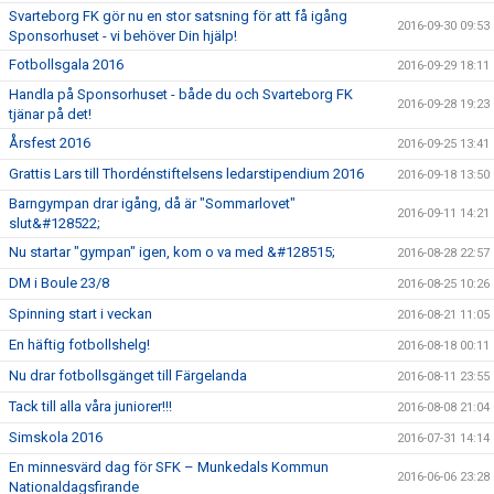
Svarteborg FK gör nu en stor satsning för att få igång
2016-09-30 09:53
Sponsorhuset - vi behöver Din hjälp!
Fotbollsgala 2016
2016-09-29 18:11
Handla på Sponsorhuset - både du och Svarteborg FK
2016-09-28 19:23
tjänar på det!
Årsfest 2016
2016-09-25 13:41
Grattis Lars till Thordénstiftelsens ledarstipendium 2016
2016-09-18 13:50
Barngympan drar igång, då är "Sommarlovet"
2016-09-11 14:21
slut&#128522;
Nu startar "gympan" igen, kom o va med &#128515;
2016-08-28 22:57
DM i Boule 23/8
2016-08-25 10:26
Spinning start i veckan
2016-08-21 11:05
En häftig fotbollshelg!
2016-08-18 00:11
Nu drar fotbollsgänget till Färgelanda
2016-08-11 23:55
Tack till alla våra juniorer!!!
2016-08-08 21:04
Simskola 2016
2016-07-31 14:14
En minnesvärd dag för SFK – Munkedals Kommun
2016-06-06 23:28
Nationaldagsfirande