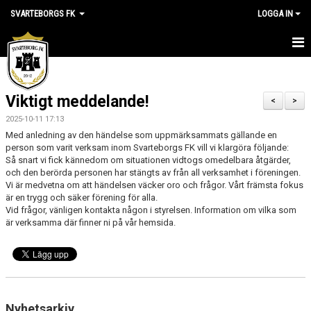
SVARTEBORGS FK
LOGGA IN
HEM
Viktigt meddelande!
NYHETER
<
>
2025-10-11 17:13
OM KLUBBEN
Med anledning av den händelse som uppmärksammats gällande en
person som varit verksam inom Svarteborgs FK vill vi klargöra följande:
Så snart vi fick kännedom om situationen vidtogs omedelbara åtgärder,
KALENDER
och den berörda personen har stängts av från all verksamhet i föreningen.
Vi är medvetna om att händelsen väcker oro och frågor. Vårt främsta fokus
VÅRA LAG
är en trygg och säker förening för alla.
Vid frågor, vänligen kontakta någon i styrelsen. Information om vilka som
KLUBBSHOP
är verksamma där finner ni på vår hemsida.
MEDLEM
VÅRA MATCHER
Nyhetsarkiv