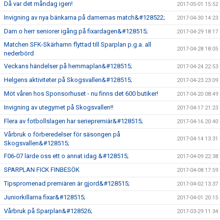
Då var det måndag igen!
2017-05-01 15:52
Invigning av nya bänkarna på damernas match&#128522;
2017-04-30 14:23
Dam o herr seniorer igång på fixardagen&#128515;
2017-04-29 18:17
Matchen SFK-Skärhamn flyttad till Sparplan p.g.a. all
2017-04-28 18:05
nederbörd
Veckans händelser på hemmaplan&#128515;
2017-04-24 22:53
Helgens aktiviteter på Skogsvallen&#128515;
2017-04-23 23:09
Möt våren hos Sponsorhuset - nu finns det 600 butiker!
2017-04-20 08:49
Invigning av utegymet på Skogsvallen!!
2017-04-17 21:23
Flera av fotbollslagen har seriepremiär&#128515;
2017-04-16 20:40
Vårbruk o förberedelser för säsongen på
2017-04-14 13:31
Skogsvallen&#128515;
F06-07 lärde oss ett o annat idag &#128515;
2017-04-09 22:38
SPARPLAN FICK FINBESÖK
2017-04-08 17:59
Tipspromenad premiären är gjord&#128515;
2017-04-02 13:37
Juniorkillarna fixar&#128515;
2017-04-01 20:15
Vårbruk på Sparplan&#128526;
2017-03-29 11:34