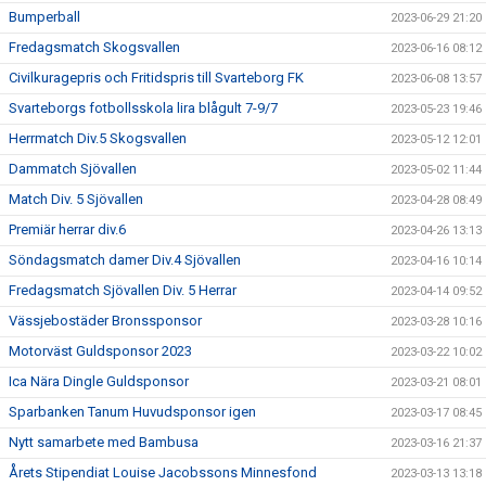
Bumperball
2023-06-29 21:20
Fredagsmatch Skogsvallen
2023-06-16 08:12
Civilkuragepris och Fritidspris till Svarteborg FK
2023-06-08 13:57
Svarteborgs fotbollsskola lira blågult 7-9/7
2023-05-23 19:46
Herrmatch Div.5 Skogsvallen
2023-05-12 12:01
Dammatch Sjövallen
2023-05-02 11:44
Match Div. 5 Sjövallen
2023-04-28 08:49
Premiär herrar div.6
2023-04-26 13:13
Söndagsmatch damer Div.4 Sjövallen
2023-04-16 10:14
Fredagsmatch Sjövallen Div. 5 Herrar
2023-04-14 09:52
Vässjebostäder Bronssponsor
2023-03-28 10:16
Motorväst Guldsponsor 2023
2023-03-22 10:02
Ica Nära Dingle Guldsponsor
2023-03-21 08:01
Sparbanken Tanum Huvudsponsor igen
2023-03-17 08:45
Nytt samarbete med Bambusa
2023-03-16 21:37
Årets Stipendiat Louise Jacobssons Minnesfond
2023-03-13 13:18