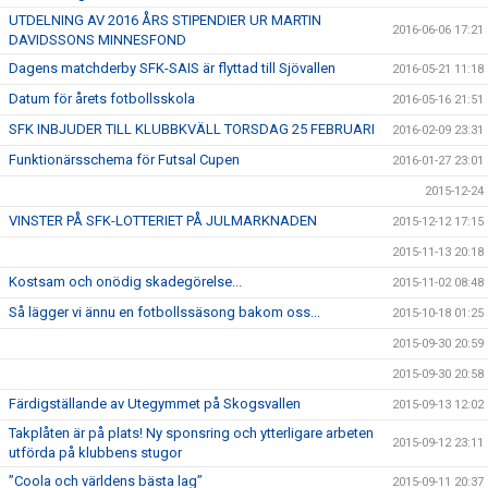
UTDELNING AV 2016 ÅRS STIPENDIER UR MARTIN
2016-06-06 17:21
DAVIDSSONS MINNESFOND
Dagens matchderby SFK-SAIS är flyttad till Sjövallen
2016-05-21 11:18
Datum för årets fotbollsskola
2016-05-16 21:51
SFK INBJUDER TILL KLUBBKVÄLL TORSDAG 25 FEBRUARI
2016-02-09 23:31
Funktionärsschema för Futsal Cupen
2016-01-27 23:01
2015-12-24
VINSTER PÅ SFK-LOTTERIET PÅ JULMARKNADEN
2015-12-12 17:15
2015-11-13 20:18
Kostsam och onödig skadegörelse...
2015-11-02 08:48
Så lägger vi ännu en fotbollssäsong bakom oss...
2015-10-18 01:25
2015-09-30 20:59
2015-09-30 20:58
Färdigställande av Utegymmet på Skogsvallen
2015-09-13 12:02
Takplåten är på plats! Ny sponsring och ytterligare arbeten
2015-09-12 23:11
utförda på klubbens stugor
”Coola och världens bästa lag”
2015-09-11 20:37