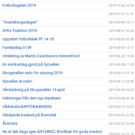
Fotbollsgalan 2019
2019-10-26 16:39
2019-10-21 21:41
"Svarteborgsdagen"
2019-09-04 19:17
SFKs Triathlon 2019
2019-08-31 20:32
Uppstart fotbollslek PF 14-15!
2019-08-20 20:30
Familjedag 31/8!
2019-08-09 13:11
Utdelning av Martin Davidssons minnesfond
2019-06-26 12:45
En snickardag gjord på Sjövallen
2019-05-28 11:53
Skogsvallen redo för säsong 2019
2019-04-16 07:16
Sjövallen är redo!
2019-04-12 23:05
Vårstädning på Skogsvallen 14 april
2019-04-04 10:42
Hälsningar från den nya styrelsen!
2019-03-28 06:26
Vårkänslor&#9728;&#65039;
2019-03-10 16:52
Glädjande besked på årsmötet
2019-03-03 21:56
Årsmöte
2019-02-07 22:34
Nu är det dags igen &#128522; Brödbak för goda mackor
2019-01-14 21:25