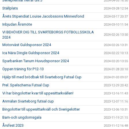
Seriepremiär herrar div.5
2024-04-05 16:50
Ställplats
2024-03-28 12:54
Årets Stipendiat Louise Jacobssons Minnesfond
2024-03-17 20:37
Inbjudan Årsmöte
2024-03-10 11:54
VI BEHÖVER DIG TILL SVARTEBORGS FOTBOLLSSKOLA
2024-02-26 13:50
2024
Motorväst Guldsponsor 2024
2024-02-26 13:31
Ica Nära Dingle Guldsponsor 2024
2024-02-22 10:13
Sparbanken Tanum Huvudsponsor 2024
2024-02-20 13:55
Öppen träning för P12-13
2024-01-28 20:10
Hjälp till med brödbak till Svarteborg Futsal Cup
2024-01-03 09:07
Prel. Spelschema Futsal Cup
2023-12-29 20:42
Vi har bingolotter kvar till uppesittarkvällen!
2023-12-16 11:43
Anmälan Svarteborg futsal cup
2023-12-07 11:16
Bingolotter till uppesittarkväll och Sverigelotter
2023-12-06 10:31
Barn-och ungdomsgala
2023-11-19 21:15
Årsfest 2023
2023-11-12 16:48