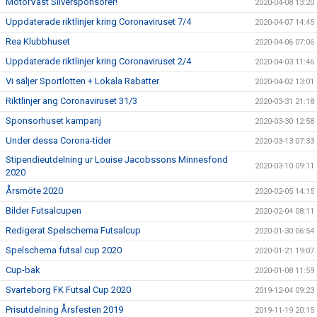
MotorVäst Silversponsorer!
2020-04-08 13:20
Uppdaterade riktlinjer kring Coronaviruset 7/4
2020-04-07 14:45
Rea Klubbhuset
2020-04-06 07:06
Uppdaterade riktlinjer kring Coronaviruset 2/4
2020-04-03 11:46
Vi säljer Sportlotten + Lokala Rabatter
2020-04-02 13:01
Riktlinjer ang Coronaviruset 31/3
2020-03-31 21:18
Sponsorhuset kampanj
2020-03-30 12:58
Under dessa Corona-tider
2020-03-13 07:33
Stipendieutdelning ur Louise Jacobssons Minnesfond
2020-03-10 09:11
2020
Årsmöte 2020
2020-02-05 14:15
Bilder Futsalcupen
2020-02-04 08:11
Redigerat Spelschema Futsalcup
2020-01-30 06:54
Spelschema futsal cup 2020
2020-01-21 19:07
Cup-bak
2020-01-08 11:59
Svarteborg FK Futsal Cup 2020
2019-12-04 09:23
Prisutdelning Årsfesten 2019
2019-11-19 20:15