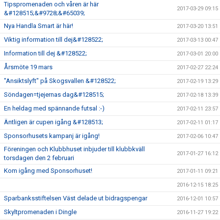
Tipspromenaden och våren är här
2017-03-29 09:15
&#128515;&#9728;&#65039;
Nya Handla Smart är här!
2017-03-20 13:51
Viktig information till dej&#128522;
2017-03-13 00:47
Information till dej &#128522;
2017-03-01 20:00
Årsmöte 19 mars
2017-02-27 22:24
"Ansiktslyft" på Skogsvallen &#128522;
2017-02-19 13:29
Söndagen=tjejernas dag&#128515;
2017-02-18 13:39
En heldag med spännande futsal :-)
2017-02-11 23:57
Äntligen är cupen igång &#128513;
2017-02-11 01:17
Sponsorhusets kampanj är igång!
2017-02-06 10:47
Föreningen och Klubbhuset inbjuder till klubbkväll
2017-01-27 16:12
torsdagen den 2 februari
Kom igång med Sponsorhuset!
2017-01-11 09:21
2016-12-15 18:25
Sparbanksstiftelsen Väst delade ut bidragspengar
2016-12-01 10:57
Skyltpromenaden i Dingle
2016-11-27 19:22