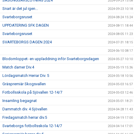
SÄSONGSAVSLUTNING 2024
2024-09-29 13:08
Snart är det jul igen...
2024-09-23 10:18
Svarteborgsruset
2024-08-24 15:24
UPPDATERING SFK DAGEN
2024-08-11 18:44
Svarteborgsruset
2024-08-05 11:23
SVARTEBORGS DAGEN 2024
2024-07-31 18:15
2024-06-10 08:17
Blodomloppet- en uppladdning inför Svarteborgsdagen
2024-05-27 10:10
Match damer Div.4
2024-05-19 15:36
Lördagsmatch Herrar Div. 5
2024-05-18 10:56
Gräspremiär Skogsvallen
2024-05-03 16:57
Fotbollsskola på Sjövallen 12-14/7
2024-05-03 12:46
Insamling begagnat
2024-05-01 18:21
Dammatch div. 4 Sjövallen
2024-04-28 11:43
Fredagsmatch herrar div.5
2024-04-19 17:00
Svarteborgs fotbollsskola 12-14/7
2024-04-14 17:01