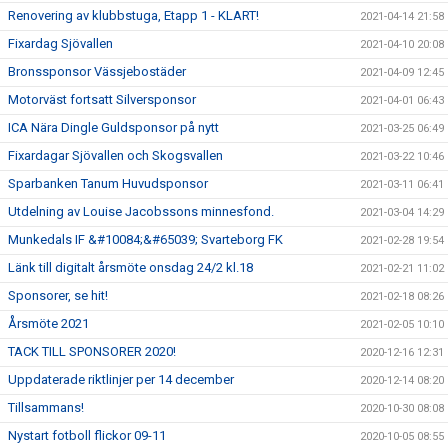
Renovering av klubbstuga, Etapp 1 - KLART!
2021-04-14 21:58
Fixardag Sjövallen
2021-04-10 20:08
Bronssponsor Vässjebostäder
2021-04-09 12:45
Motorväst fortsatt Silversponsor
2021-04-01 06:43
ICA Nära Dingle Guldsponsor på nytt
2021-03-25 06:49
Fixardagar Sjövallen och Skogsvallen
2021-03-22 10:46
Sparbanken Tanum Huvudsponsor
2021-03-11 06:41
Utdelning av Louise Jacobssons minnesfond.
2021-03-04 14:29
Munkedals IF &#10084;&#65039; Svarteborg FK
2021-02-28 19:54
Länk till digitalt årsmöte onsdag 24/2 kl.18
2021-02-21 11:02
Sponsorer, se hit!
2021-02-18 08:26
Årsmöte 2021
2021-02-05 10:10
TACK TILL SPONSORER 2020!
2020-12-16 12:31
Uppdaterade riktlinjer per 14 december
2020-12-14 08:20
Tillsammans!
2020-10-30 08:08
Nystart fotboll flickor 09-11
2020-10-05 08:55