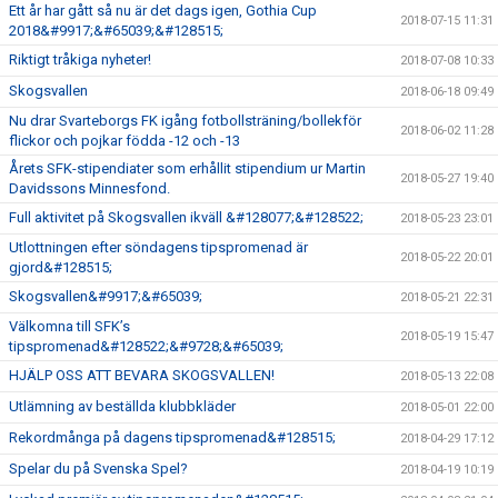
Ett år har gått så nu är det dags igen, Gothia Cup
2018-07-15 11:31
2018&#9917;&#65039;&#128515;
Riktigt tråkiga nyheter!
2018-07-08 10:33
Skogsvallen
2018-06-18 09:49
Nu drar Svarteborgs FK igång fotbollsträning/bollekför
2018-06-02 11:28
flickor och pojkar födda -12 och -13
Årets SFK-stipendiater som erhållit stipendium ur Martin
2018-05-27 19:40
Davidssons Minnesfond.
Full aktivitet på Skogsvallen ikväll &#128077;&#128522;
2018-05-23 23:01
Utlottningen efter söndagens tipspromenad är
2018-05-22 20:01
gjord&#128515;
Skogsvallen&#9917;&#65039;
2018-05-21 22:31
Välkomna till SFK’s
2018-05-19 15:47
tipspromenad&#128522;&#9728;&#65039;
HJÄLP OSS ATT BEVARA SKOGSVALLEN!
2018-05-13 22:08
Utlämning av beställda klubbkläder
2018-05-01 22:00
Rekordmånga på dagens tipspromenad&#128515;
2018-04-29 17:12
Spelar du på Svenska Spel?
2018-04-19 10:19