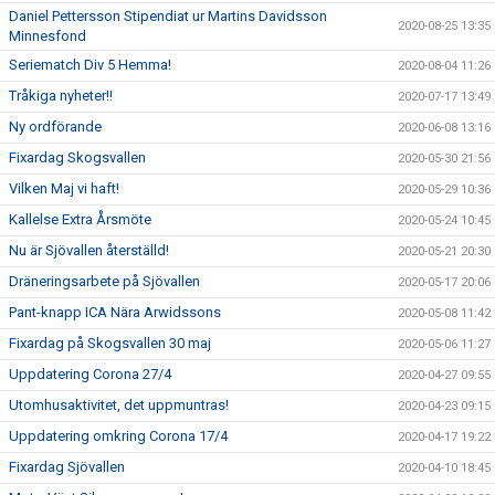
Daniel Pettersson Stipendiat ur Martins Davidsson
2020-08-25 13:35
Minnesfond
Seriematch Div 5 Hemma!
2020-08-04 11:26
Tråkiga nyheter!!
2020-07-17 13:49
Ny ordförande
2020-06-08 13:16
Fixardag Skogsvallen
2020-05-30 21:56
Vilken Maj vi haft!
2020-05-29 10:36
Kallelse Extra Årsmöte
2020-05-24 10:45
Nu är Sjövallen återställd!
2020-05-21 20:30
Dräneringsarbete på Sjövallen
2020-05-17 20:06
Pant-knapp ICA Nära Arwidssons
2020-05-08 11:42
Fixardag på Skogsvallen 30 maj
2020-05-06 11:27
Uppdatering Corona 27/4
2020-04-27 09:55
Utomhusaktivitet, det uppmuntras!
2020-04-23 09:15
Uppdatering omkring Corona 17/4
2020-04-17 19:22
Fixardag Sjövallen
2020-04-10 18:45