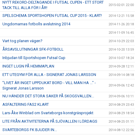
NYTT REKORD-DELTAGANDE I FUTSAL CUPEN - ETT STORT
2015-02-01 22:00
TACK TILL ALLA FÖR I ÅR!
SPELSCHEMA SPORTSHOPEN FUTSAL CUP 2015 - KLART!
2014-12-21 15:58
Ungdomarnas fotbolls avslutning 2014
2014-11-26 20:18
2014-11-09 16:45
Vart tog planen vägen?
2014-10-29 22:03
ÅRSAVSLUTNINGAR SFK-FOTBOLL
2014-10-20 13:59
Inbjudan till Sportshopen Futsal Cup
2014-10-07 18:24
INGET LUGN PÅ HEMMAPLAN
2014-09-28 12:11
ETT UTEGYM FÖR ALLA - SIGNERAT JONAS LARSSON
2014-09-14 08:18
”LIVET ÄR INGET UPPDUKAT BORD - VILL MAN HA ..." -
2014-09-06 12:42
Signerat Jonas Larsson
NU HÄNDER DET STORA SAKER PÅ SKOGSVALLEN...
2014-09-06 10:11
ASFALTERING FAS2 KLART
2014-08-29 23:43
Lars-Åke Winblad om Svarteborgs konstgräsprojekt
2014-08-29 18:54
LITE FRÅN AKTIVITETERNA PÅ SJÖVALLEN I LÖRDAGS
2014-08-25 01:11
SVARTEBORGS FK BJUDER IN...
2014-08-12 22:56