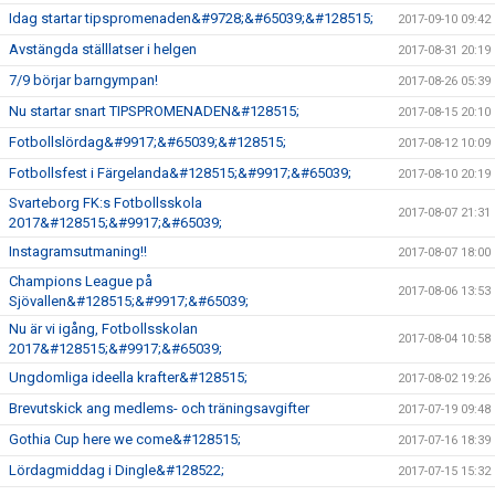
Idag startar tipspromenaden&#9728;&#65039;&#128515;
2017-09-10 09:42
Avstängda ställlatser i helgen
2017-08-31 20:19
7/9 börjar barngympan!
2017-08-26 05:39
Nu startar snart TIPSPROMENADEN&#128515;
2017-08-15 20:10
Fotbollslördag&#9917;&#65039;&#128515;
2017-08-12 10:09
Fotbollsfest i Färgelanda&#128515;&#9917;&#65039;
2017-08-10 20:19
Svarteborg FK:s Fotbollsskola
2017-08-07 21:31
2017&#128515;&#9917;&#65039;
Instagramsutmaning!!
2017-08-07 18:00
Champions League på
2017-08-06 13:53
Sjövallen&#128515;&#9917;&#65039;
Nu är vi igång, Fotbollsskolan
2017-08-04 10:58
2017&#128515;&#9917;&#65039;
Ungdomliga ideella krafter&#128515;
2017-08-02 19:26
Brevutskick ang medlems- och träningsavgifter
2017-07-19 09:48
Gothia Cup here we come&#128515;
2017-07-16 18:39
Lördagmiddag i Dingle&#128522;
2017-07-15 15:32