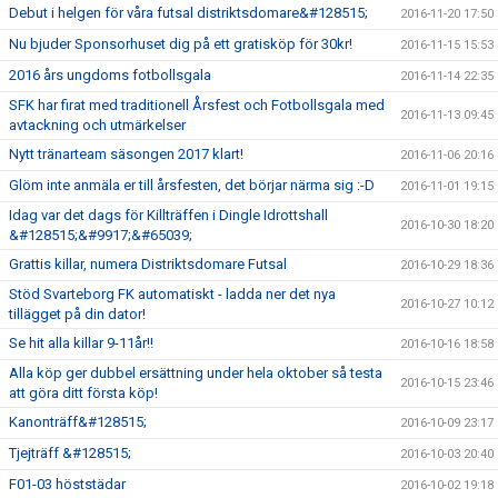
Debut i helgen för våra futsal distriktsdomare&#128515;
2016-11-20 17:50
Nu bjuder Sponsorhuset dig på ett gratisköp för 30kr!
2016-11-15 15:53
2016 års ungdoms fotbollsgala
2016-11-14 22:35
SFK har firat med traditionell Årsfest och Fotbollsgala med
2016-11-13 09:45
avtackning och utmärkelser
Nytt tränarteam säsongen 2017 klart!
2016-11-06 20:16
Glöm inte anmäla er till årsfesten, det börjar närma sig :-D
2016-11-01 19:15
Idag var det dags för Killträffen i Dingle Idrottshall
2016-10-30 18:20
&#128515;&#9917;&#65039;
Grattis killar, numera Distriktsdomare Futsal
2016-10-29 18:36
Stöd Svarteborg FK automatiskt - ladda ner det nya
2016-10-27 10:12
tillägget på din dator!
Se hit alla killar 9-11år!!
2016-10-16 18:58
Alla köp ger dubbel ersättning under hela oktober så testa
2016-10-15 23:46
att göra ditt första köp!
Kanonträff&#128515;
2016-10-09 23:17
Tjejträff &#128515;
2016-10-03 20:40
F01-03 höststädar
2016-10-02 19:18