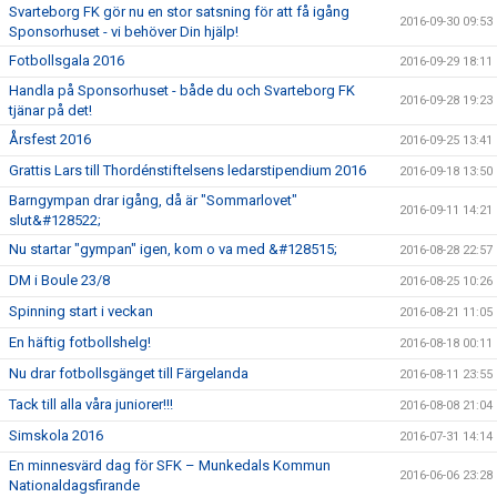
Svarteborg FK gör nu en stor satsning för att få igång
2016-09-30 09:53
Sponsorhuset - vi behöver Din hjälp!
Fotbollsgala 2016
2016-09-29 18:11
Handla på Sponsorhuset - både du och Svarteborg FK
2016-09-28 19:23
tjänar på det!
Årsfest 2016
2016-09-25 13:41
Grattis Lars till Thordénstiftelsens ledarstipendium 2016
2016-09-18 13:50
Barngympan drar igång, då är "Sommarlovet"
2016-09-11 14:21
slut&#128522;
Nu startar "gympan" igen, kom o va med &#128515;
2016-08-28 22:57
DM i Boule 23/8
2016-08-25 10:26
Spinning start i veckan
2016-08-21 11:05
En häftig fotbollshelg!
2016-08-18 00:11
Nu drar fotbollsgänget till Färgelanda
2016-08-11 23:55
Tack till alla våra juniorer!!!
2016-08-08 21:04
Simskola 2016
2016-07-31 14:14
En minnesvärd dag för SFK – Munkedals Kommun
2016-06-06 23:28
Nationaldagsfirande