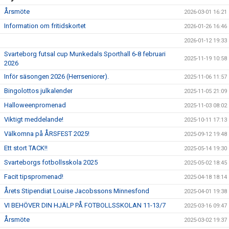
Årsmöte
2026-03-01 16:21
Information om fritidskortet
2026-01-26 16:46
2026-01-12 19:33
Svarteborg futsal cup Munkedals Sporthall 6-8 februari
2025-11-19 10:58
2026
Inför säsongen 2026 (Herrseniorer).
2025-11-06 11:57
Bingolottos julkalender
2025-11-05 21:09
Halloweenpromenad
2025-11-03 08:02
Viktigt meddelande!
2025-10-11 17:13
Välkomna på ÅRSFEST 2025!
2025-09-12 19:48
Ett stort TACK!!
2025-05-14 19:30
Svarteborgs fotbollsskola 2025
2025-05-02 18:45
Facit tipspromenad!
2025-04-18 18:14
Årets Stipendiat Louise Jacobssons Minnesfond
2025-04-01 19:38
VI BEHÖVER DIN HJÄLP PÅ FOTBOLLSSKOLAN 11-13/7
2025-03-16 09:47
Årsmöte
2025-03-02 19:37