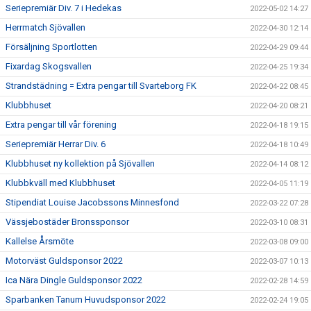
Seriepremiär Div. 7 i Hedekas
2022-05-02 14:27
Herrmatch Sjövallen
2022-04-30 12:14
Försäljning Sportlotten
2022-04-29 09:44
Fixardag Skogsvallen
2022-04-25 19:34
Strandstädning = Extra pengar till Svarteborg FK
2022-04-22 08:45
Klubbhuset
2022-04-20 08:21
Extra pengar till vår förening
2022-04-18 19:15
Seriepremiär Herrar Div. 6
2022-04-18 10:49
Klubbhuset ny kollektion på Sjövallen
2022-04-14 08:12
Klubbkväll med Klubbhuset
2022-04-05 11:19
Stipendiat Louise Jacobssons Minnesfond
2022-03-22 07:28
Vässjebostäder Bronssponsor
2022-03-10 08:31
Kallelse Årsmöte
2022-03-08 09:00
Motorväst Guldsponsor 2022
2022-03-07 10:13
Ica Nära Dingle Guldsponsor 2022
2022-02-28 14:59
Sparbanken Tanum Huvudsponsor 2022
2022-02-24 19:05