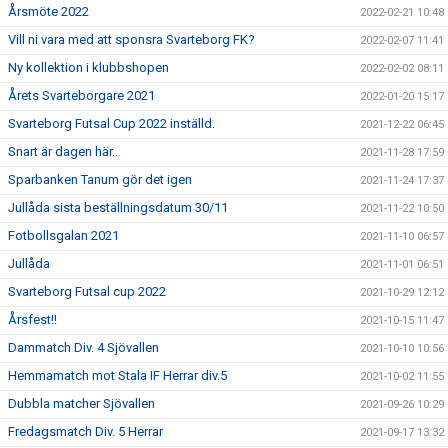
Årsmöte 2022
2022-02-21 10:48
Vill ni vara med att sponsra Svarteborg FK?
2022-02-07 11:41
Ny kollektion i klubbshopen
2022-02-02 08:11
Årets Svarteborgare 2021
2022-01-20 15:17
Svarteborg Futsal Cup 2022 inställd.
2021-12-22 06:45
Snart är dagen här…
2021-11-28 17:59
Sparbanken Tanum gör det igen
2021-11-24 17:37
Jullåda sista beställningsdatum 30/11
2021-11-22 10:50
Fotbollsgalan 2021
2021-11-10 06:57
Jullåda
2021-11-01 06:51
Svarteborg Futsal cup 2022
2021-10-29 12:12
Årsfest!!
2021-10-15 11:47
Dammatch Div. 4 Sjövallen
2021-10-10 10:56
Hemmamatch mot Stala IF Herrar div.5
2021-10-02 11:55
Dubbla matcher Sjövallen
2021-09-26 10:29
Fredagsmatch Div. 5 Herrar
2021-09-17 13:32