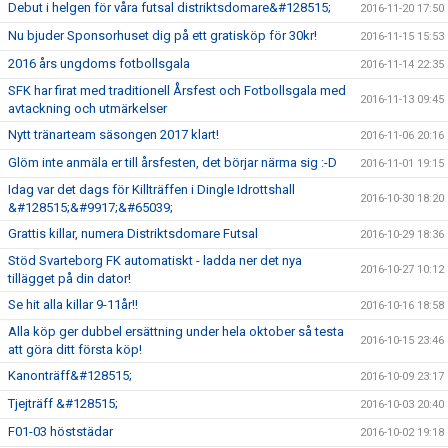
Debut i helgen för våra futsal distriktsdomare&#128515;
2016-11-20 17:50
Nu bjuder Sponsorhuset dig på ett gratisköp för 30kr!
2016-11-15 15:53
2016 års ungdoms fotbollsgala
2016-11-14 22:35
SFK har firat med traditionell Årsfest och Fotbollsgala med
2016-11-13 09:45
avtackning och utmärkelser
Nytt tränarteam säsongen 2017 klart!
2016-11-06 20:16
Glöm inte anmäla er till årsfesten, det börjar närma sig :-D
2016-11-01 19:15
Idag var det dags för Killträffen i Dingle Idrottshall
2016-10-30 18:20
&#128515;&#9917;&#65039;
Grattis killar, numera Distriktsdomare Futsal
2016-10-29 18:36
Stöd Svarteborg FK automatiskt - ladda ner det nya
2016-10-27 10:12
tillägget på din dator!
Se hit alla killar 9-11år!!
2016-10-16 18:58
Alla köp ger dubbel ersättning under hela oktober så testa
2016-10-15 23:46
att göra ditt första köp!
Kanonträff&#128515;
2016-10-09 23:17
Tjejträff &#128515;
2016-10-03 20:40
F01-03 höststädar
2016-10-02 19:18