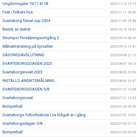
Ungdomsgala 19/11 kl 18
2023-11-12 12:19
Fest i folkets hus
2023-11-11 20:06
Svarteborg futsal cup 2024
2023-11-09 18:38
Besök av dietist
2023-10-19 18:52
Strumpor försäljningsomgång 2
2023-09-14 08:54
Målvaktsträning på Sjövallen
2023-09-13 19:41
SÄSONGSAVSLUTNING
2023-09-08 21:15
SVARTEBORGSDAGEN 2023
2023-08-07 18:13
Svarteborgsruset 2023
2023-08-05 20:34
INSTÄLLD ANSIKTSMÅLNING...
2023-08-04 16:47
SVARTEBORGSDAGEN 5/8
2023-07-27 12:08
Svarteborgsruset
2023-07-21 12:33
Bumperball
2023-07-20 09:24
Svarteborgs fotbollsskola Lira blågult är i gång
2023-07-07 13:01
Svarteborgsdagen 5/8
2023-07-04 21:13
Bumperball
2023-07-03 09:29