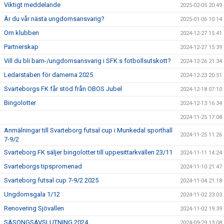
Viktigt meddelande
2025-02-05 20:49
Är du vår nästa ungdomsansvarig?
2025-01-06 10:14
Om klubben
2024-12-27 15:41
Partnerskap
2024-12-27 15:39
Vill du bli barn-/ungdomsansvarig i SFK:s fotbollsutskott?
2024-12-26 21:34
Ledarstaben för damerna 2025
2024-12-23 20:51
Svarteborgs FK får stöd från OBOS Jubel
2024-12-18 07:10
Bingolotter
2024-12-13 16:34
2024-11-25 17:08
Anmälningar till Svarteborg futsal cup i Munkedal sporthall
2024-11-25 11:26
7-9/2
Svarteborg FK säljer bingolotter till uppesittarkvällen 23/11
2024-11-11 14:24
Svarteborgs tipspromenad
2024-11-10 21:47
Svarteborg futsal cup 7-9/2 2025
2024-11-04 21:18
Ungdomsgala 1/12
2024-11-02 23:03
Renovering Sjövallen
2024-11-02 19:39
SÄSONGSAVSLUTNING 2024
2024-09-29 13:08