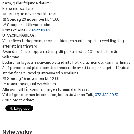
KONSTGRÄS
delta, gäller följande datum:
För seniorspelare
SPONSORHUSET
📅 Tisdag 18 november kl. 18:30
📅 Söndag 23 november kl. 15:00
📍 Sparplan, Hällevadsholm
GRÄSROTEN
Kontakt: Aine
070-522 03 82
UTVECKLINGSLAG:
Vi har även förhoppningar om att återigen starta upp ett utvecklingslag
efter ett års frånvaro.
Även där hålls en öppen träning, dit pojkar födda 2011 och äldre är
välkomna.
Ledare för laget är i skrivande stund inte helt klara, men det kommer finnas
3–4 personer på plats som är intresserade av att ta sig an laget – förutsatt
att det finns tillräckligt intresse från spelarna.
📅 Söndag 16 november kl. 12:00
📍 Konstgräset, Hällevadsholm
Alla som vill får komma – ingen föranmälan krävs!
Vid frågor eller mer information, kontakta Jonas Falk,
072-332 20 52
Sprid ordet vidare!
Nyhetsarkiv