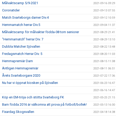
Målvaktscamp 5/9-2021
2021-09-16 09:29
Coronatider
2021-09-13 07:55
Match Svarteborgs damer Div.4
2021-09-12 10:59
Hemmamatch herrar Div.5
2021-09-04 11:37
Målvaktscamp för målvakter födda-08 tom seniorer
2021-08-29 21:41
"Hemmamatch" herrar Div. 7
2021-08-29 13:10
Dubbla Matcher Sjövallen
2021-08-22 13:48
Fredagsmatch Herrar Div. 5
2021-08-20 11:03
Hemmapremiär Dam
2021-08-15 11:08
Äntligen Hemmapremiär
2021-08-11 06:51
Årets Svarteborgare 2020
2021-07-22 17:36
Nu har vi öppnat kiosken på Sjövallen
2021-06-23 16:47
2021-06-16 14:47
Köp en EM-tröja och stötta Svarteborg FK
2021-05-25 21:15
Barn födda 2016 är välkomna att prova på fotboll/bollek!
2021-05-13 16:00
Fixardag Skogsvallen
2021-04-18 14:38