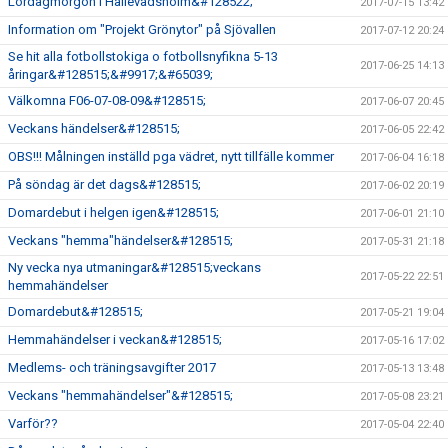
Lördagmorgon i Hällevadsholm&#128522;
2017-07-15 13:42
Information om "Projekt Grönytor" på Sjövallen
2017-07-12 20:24
Se hit alla fotbollstokiga o fotbollsnyfikna 5-13
2017-06-25 14:13
åringar&#128515;&#9917;&#65039;
Välkomna F06-07-08-09&#128515;
2017-06-07 20:45
Veckans händelser&#128515;
2017-06-05 22:42
OBS!!! Målningen inställd pga vädret, nytt tillfälle kommer
2017-06-04 16:18
På söndag är det dags&#128515;
2017-06-02 20:19
Domardebut i helgen igen&#128515;
2017-06-01 21:10
Veckans "hemma"händelser&#128515;
2017-05-31 21:18
Ny vecka nya utmaningar&#128515;veckans
2017-05-22 22:51
hemmahändelser
Domardebut&#128515;
2017-05-21 19:04
Hemmahändelser i veckan&#128515;
2017-05-16 17:02
Medlems- och träningsavgifter 2017
2017-05-13 13:48
Veckans "hemmahändelser"&#128515;
2017-05-08 23:21
Varför??
2017-05-04 22:40