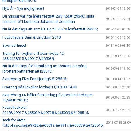
till cupen &#128515;
Nytt År - Nya möjligheter!
2019-01-09 18:56
Du missar väl inte årets fest&#128515;&#129346; sista
2019-01-01 22:14
anmälan 5/1 kontakta Johanna el Jonathan
Nu är det dags att anmäla sig till SFK:s årsfest&#128515;
2018-11-21 00:18
Fotbollsgala Barn & Ungdom 2018
2018-11-05 15:00
Sponsorhuset
2018-10-23 08:49
Träning för pojkar o flickor födda 12-
2018-10-17 19:16
13&#128515;&#9917;&#65039;
Nu är det dags för försäljning av höstens omgång
2018-09-19 19:30
idrottsrabatthäften&#128515;
Svarteborg FK:s Familjedag&#128515;
2018-08-14 14:17
Fixardag på Sjövallen lördag 11/8 9.00-14.00
2018-08-08 23:08
Svarteborg FK håller familjedag på Sjövallen lördagen
2018-08-01 22:23
18/8&#128515;
Fotbollsskolan
2018-07-27 21:12
2018&#9917;&#65039;&#9728;&#65039;&#128515;
Tack för årets
2018-07-15 21:09
fotbollsskola&#9728;&#65039;&#9917;&#65039;&#128515;