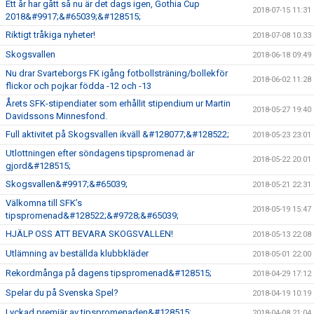
Ett år har gått så nu är det dags igen, Gothia Cup
2018-07-15 11:31
2018&#9917;&#65039;&#128515;
Riktigt tråkiga nyheter!
2018-07-08 10:33
Skogsvallen
2018-06-18 09:49
Nu drar Svarteborgs FK igång fotbollsträning/bollekför
2018-06-02 11:28
flickor och pojkar födda -12 och -13
Årets SFK-stipendiater som erhållit stipendium ur Martin
2018-05-27 19:40
Davidssons Minnesfond.
Full aktivitet på Skogsvallen ikväll &#128077;&#128522;
2018-05-23 23:01
Utlottningen efter söndagens tipspromenad är
2018-05-22 20:01
gjord&#128515;
Skogsvallen&#9917;&#65039;
2018-05-21 22:31
Välkomna till SFK’s
2018-05-19 15:47
tipspromenad&#128522;&#9728;&#65039;
HJÄLP OSS ATT BEVARA SKOGSVALLEN!
2018-05-13 22:08
Utlämning av beställda klubbkläder
2018-05-01 22:00
Rekordmånga på dagens tipspromenad&#128515;
2018-04-29 17:12
Spelar du på Svenska Spel?
2018-04-19 10:19
Lyckad premiär av tipspromenaden&#128515;
2018-04-08 21:04