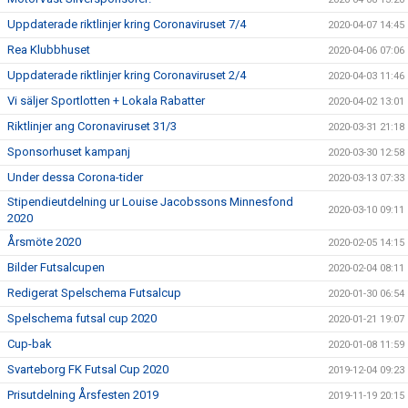
Uppdaterade riktlinjer kring Coronaviruset 7/4
2020-04-07 14:45
Rea Klubbhuset
2020-04-06 07:06
Uppdaterade riktlinjer kring Coronaviruset 2/4
2020-04-03 11:46
Vi säljer Sportlotten + Lokala Rabatter
2020-04-02 13:01
Riktlinjer ang Coronaviruset 31/3
2020-03-31 21:18
Sponsorhuset kampanj
2020-03-30 12:58
Under dessa Corona-tider
2020-03-13 07:33
Stipendieutdelning ur Louise Jacobssons Minnesfond
2020-03-10 09:11
2020
Årsmöte 2020
2020-02-05 14:15
Bilder Futsalcupen
2020-02-04 08:11
Redigerat Spelschema Futsalcup
2020-01-30 06:54
Spelschema futsal cup 2020
2020-01-21 19:07
Cup-bak
2020-01-08 11:59
Svarteborg FK Futsal Cup 2020
2019-12-04 09:23
Prisutdelning Årsfesten 2019
2019-11-19 20:15