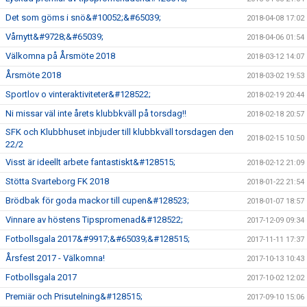
Det som göms i snö&#10052;&#65039;
2018-04-08 17:02
Vårnytt&#9728;&#65039;
2018-04-06 01:54
Välkomna på Årsmöte 2018
2018-03-12 14:07
Årsmöte 2018
2018-03-02 19:53
Sportlov o vinteraktiviteter&#128522;
2018-02-19 20:44
Ni missar väl inte årets klubbkväll på torsdag!!
2018-02-18 20:57
SFK och Klubbhuset inbjuder till klubbkväll torsdagen den
2018-02-15 10:50
22/2
Visst är ideellt arbete fantastiskt&#128515;
2018-02-12 21:09
Stötta Svarteborg FK 2018
2018-01-22 21:54
Brödbak för goda mackor till cupen&#128523;
2018-01-07 18:57
Vinnare av höstens Tipspromenad&#128522;
2017-12-09 09:34
Fotbollsgala 2017&#9917;&#65039;&#128515;
2017-11-11 17:37
Årsfest 2017 - Välkomna!
2017-10-13 10:43
Fotbollsgala 2017
2017-10-02 12:02
Premiär och Prisutelning&#128515;
2017-09-10 15:06