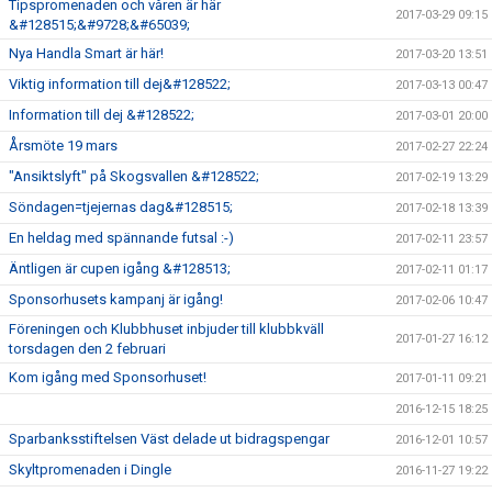
Tipspromenaden och våren är här
2017-03-29 09:15
&#128515;&#9728;&#65039;
Nya Handla Smart är här!
2017-03-20 13:51
Viktig information till dej&#128522;
2017-03-13 00:47
Information till dej &#128522;
2017-03-01 20:00
Årsmöte 19 mars
2017-02-27 22:24
"Ansiktslyft" på Skogsvallen &#128522;
2017-02-19 13:29
Söndagen=tjejernas dag&#128515;
2017-02-18 13:39
En heldag med spännande futsal :-)
2017-02-11 23:57
Äntligen är cupen igång &#128513;
2017-02-11 01:17
Sponsorhusets kampanj är igång!
2017-02-06 10:47
Föreningen och Klubbhuset inbjuder till klubbkväll
2017-01-27 16:12
torsdagen den 2 februari
Kom igång med Sponsorhuset!
2017-01-11 09:21
2016-12-15 18:25
Sparbanksstiftelsen Väst delade ut bidragspengar
2016-12-01 10:57
Skyltpromenaden i Dingle
2016-11-27 19:22