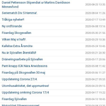
Daniel Pettersson Stipendiat ur Martins Davidsson
2020-08-25 13:35
Minnesfond
Seriematch Div 5 Hemma!
2020-08-04 11:26
Tråkiga nyheter!!
2020-07-17 13:49
Ny ordförande
2020-06-08 13:16
Fixardag Skogsvallen
2020-05-30 21:56
Vilken Maj vi haft!
2020-05-29 10:36
Kallelse Extra Årsmöte
2020-05-24 10:45
Nu är Sjövallen återställd!
2020-05-21 20:30
Dräneringsarbete på Sjövallen
2020-05-17 20:06
Pant-knapp ICA Nära Arwidssons
2020-05-08 11:42
Fixardag på Skogsvallen 30 maj
2020-05-06 11:27
Uppdatering Corona 27/4
2020-04-27 09:55
Utomhusaktivitet, det uppmuntras!
2020-04-23 09:15
Uppdatering omkring Corona 17/4
2020-04-17 19:22
Fixardag Sjövallen
2020-04-10 18:45
MotorVäst Silversponsorer!
2020-04-08 13:20