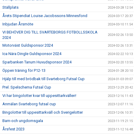
Ställplats
2024-03-28 12:54
Årets Stipendiat Louise Jacobssons Minnesfond
2024-03-17 20:37
Inbjudan Årsmöte
2024-03-10 11:54
VI BEHÖVER DIG TILL SVARTEBORGS FOTBOLLSSKOLA
2024-02-26 13:50
2024
Motorväst Guldsponsor 2024
2024-02-26 13:31
Ica Nära Dingle Guldsponsor 2024
2024-02-22 10:13
Sparbanken Tanum Huvudsponsor 2024
2024-02-20 13:55
Öppen träning för P12-13
2024-01-28 20:10
Hjälp till med brödbak till Svarteborg Futsal Cup
2024-01-03 09:07
Prel. Spelschema Futsal Cup
2023-12-29 20:42
Vi har bingolotter kvar till uppesittarkvällen!
2023-12-16 11:43
Anmälan Svarteborg futsal cup
2023-12-07 11:16
Bingolotter till uppesittarkväll och Sverigelotter
2023-12-06 10:31
Barn-och ungdomsgala
2023-11-19 21:15
Årsfest 2023
2023-11-12 16:48