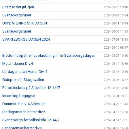
Snart är det jul igen...
2024-09-23 10:18
Svarteborgsruset
2024-08-24 15:24
UPPDATERING SFK DAGEN
2024-08-11 18:44
Svarteborgsruset
2024-08-05 11:23
SVARTEBORGS DAGEN 2024
2024-07-31 18:15
2024-06-10 08:17
Blodomloppet- en uppladdning inför Svarteborgsdagen
2024-05-27 10:10
Match damer Div.4
2024-05-19 15:36
Lördagsmatch Herrar Div. 5
2024-05-18 10:56
Gräspremiär Skogsvallen
2024-05-03 16:57
Fotbollsskola på Sjövallen 12-14/7
2024-05-03 12:46
Insamling begagnat
2024-05-01 18:21
Dammatch div. 4 Sjövallen
2024-04-28 11:43
Fredagsmatch herrar div.5
2024-04-19 17:00
Svarteborgs fotbollsskola 12-14/7
2024-04-14 17:01
Seriepremiär herrar div.5
2024-04-05 16:50