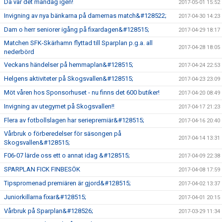
Då var det måndag igen!
2017-05-01 15:52
Invigning av nya bänkarna på damernas match&#128522;
2017-04-30 14:23
Dam o herr seniorer igång på fixardagen&#128515;
2017-04-29 18:17
Matchen SFK-Skärhamn flyttad till Sparplan p.g.a. all
2017-04-28 18:05
nederbörd
Veckans händelser på hemmaplan&#128515;
2017-04-24 22:53
Helgens aktiviteter på Skogsvallen&#128515;
2017-04-23 23:09
Möt våren hos Sponsorhuset - nu finns det 600 butiker!
2017-04-20 08:49
Invigning av utegymet på Skogsvallen!!
2017-04-17 21:23
Flera av fotbollslagen har seriepremiär&#128515;
2017-04-16 20:40
Vårbruk o förberedelser för säsongen på
2017-04-14 13:31
Skogsvallen&#128515;
F06-07 lärde oss ett o annat idag &#128515;
2017-04-09 22:38
SPARPLAN FICK FINBESÖK
2017-04-08 17:59
Tipspromenad premiären är gjord&#128515;
2017-04-02 13:37
Juniorkillarna fixar&#128515;
2017-04-01 20:15
Vårbruk på Sparplan&#128526;
2017-03-29 11:34