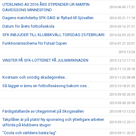
UTDELNING AV 2016 ÅRS STIPENDIER UR MARTIN
2016-06-06 17:21
DAVIDSSONS MINNESFOND
Dagens matchderby SFK-SAIS är flyttad till Sjövallen
2016-05-21 11:18
Datum för årets fotbollsskola
2016-05-16 21:51
SFK INBJUDER TILL KLUBBKVÄLL TORSDAG 25 FEBRUARI
2016-02-09 23:31
Funktionärsschema för Futsal Cupen
2016-01-27 23:01
2015-12-24
VINSTER PÅ SFK-LOTTERIET PÅ JULMARKNADEN
2015-12-12 17:15
2015-11-13 20:18
Kostsam och onödig skadegörelse...
2015-11-02 08:48
Så lägger vi ännu en fotbollssäsong bakom oss...
2015-10-18 01:25
2015-09-30 20:59
2015-09-30 20:58
Färdigställande av Utegymmet på Skogsvallen
2015-09-13 12:02
Takplåten är på plats! Ny sponsring och ytterligare arbeten
2015-09-12 23:11
utförda på klubbens stugor
”Coola och världens bästa lag”
2015-09-11 20:37