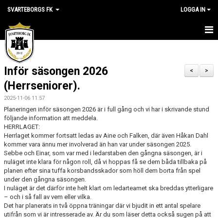
SVARTEBORGS FK
LOGGA IN
HEM
Inför säsongen 2026
NYHETER
<
>
(Herrseniorer).
OM KLUBBEN
2025-11-06 11:57
Planeringen inför säsongen 2026 är i full gång och vi har i skrivande stund
KALENDER
följande information att meddela.
HERRLAGET:
VÅRA LAG
Herrlaget kommer fortsatt ledas av Aine och Falken, där även Håkan Dahl
kommer vara ännu mer involverad än han var under säsongen 2025.
Sebbe och Einar, som var med i ledarstaben den gångna säsongen, är i
KLUBBSHOP
nuläget inte klara för någon roll, då vi hoppas få se dem båda tillbaka på
planen efter sina tuffa korsbandsskador som höll dem borta från spel
MEDLEM
under den gångna säsongen.
I nuläget är det därför inte helt klart om ledarteamet ska breddas ytterligare
– och i så fall av vem eller vilka.
VÅRA MATCHER
Det har planerats in två öppna träningar där vi bjudit in ett antal spelare
utifrån som vi är intresserade av. Är du som läser detta också sugen på att