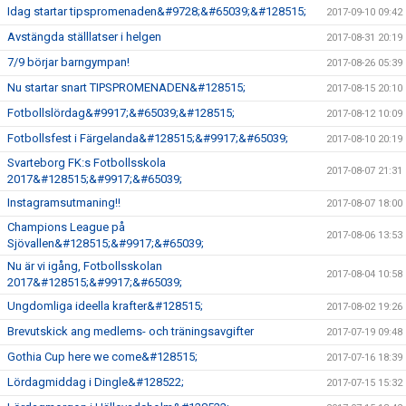
Idag startar tipspromenaden&#9728;&#65039;&#128515;
2017-09-10 09:42
Avstängda ställlatser i helgen
2017-08-31 20:19
7/9 börjar barngympan!
2017-08-26 05:39
Nu startar snart TIPSPROMENADEN&#128515;
2017-08-15 20:10
Fotbollslördag&#9917;&#65039;&#128515;
2017-08-12 10:09
Fotbollsfest i Färgelanda&#128515;&#9917;&#65039;
2017-08-10 20:19
Svarteborg FK:s Fotbollsskola
2017-08-07 21:31
2017&#128515;&#9917;&#65039;
Instagramsutmaning!!
2017-08-07 18:00
Champions League på
2017-08-06 13:53
Sjövallen&#128515;&#9917;&#65039;
Nu är vi igång, Fotbollsskolan
2017-08-04 10:58
2017&#128515;&#9917;&#65039;
Ungdomliga ideella krafter&#128515;
2017-08-02 19:26
Brevutskick ang medlems- och träningsavgifter
2017-07-19 09:48
Gothia Cup here we come&#128515;
2017-07-16 18:39
Lördagmiddag i Dingle&#128522;
2017-07-15 15:32