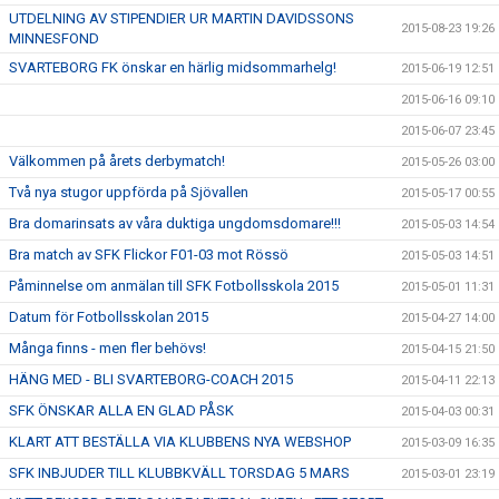
UTDELNING AV STIPENDIER UR MARTIN DAVIDSSONS
2015-08-23 19:26
MINNESFOND
SVARTEBORG FK önskar en härlig midsommarhelg!
2015-06-19 12:51
2015-06-16 09:10
2015-06-07 23:45
Välkommen på årets derbymatch!
2015-05-26 03:00
Två nya stugor uppförda på Sjövallen
2015-05-17 00:55
Bra domarinsats av våra duktiga ungdomsdomare!!!
2015-05-03 14:54
Bra match av SFK Flickor F01-03 mot Rössö
2015-05-03 14:51
Påminnelse om anmälan till SFK Fotbollsskola 2015
2015-05-01 11:31
Datum för Fotbollsskolan 2015
2015-04-27 14:00
Många finns - men fler behövs!
2015-04-15 21:50
HÄNG MED - BLI SVARTEBORG-COACH 2015
2015-04-11 22:13
SFK ÖNSKAR ALLA EN GLAD PÅSK
2015-04-03 00:31
KLART ATT BESTÄLLA VIA KLUBBENS NYA WEBSHOP
2015-03-09 16:35
SFK INBJUDER TILL KLUBBKVÄLL TORSDAG 5 MARS
2015-03-01 23:19