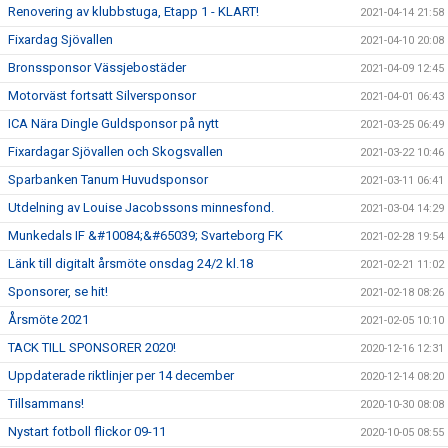
Renovering av klubbstuga, Etapp 1 - KLART!
2021-04-14 21:58
Fixardag Sjövallen
2021-04-10 20:08
Bronssponsor Vässjebostäder
2021-04-09 12:45
Motorväst fortsatt Silversponsor
2021-04-01 06:43
ICA Nära Dingle Guldsponsor på nytt
2021-03-25 06:49
Fixardagar Sjövallen och Skogsvallen
2021-03-22 10:46
Sparbanken Tanum Huvudsponsor
2021-03-11 06:41
Utdelning av Louise Jacobssons minnesfond.
2021-03-04 14:29
Munkedals IF &#10084;&#65039; Svarteborg FK
2021-02-28 19:54
Länk till digitalt årsmöte onsdag 24/2 kl.18
2021-02-21 11:02
Sponsorer, se hit!
2021-02-18 08:26
Årsmöte 2021
2021-02-05 10:10
TACK TILL SPONSORER 2020!
2020-12-16 12:31
Uppdaterade riktlinjer per 14 december
2020-12-14 08:20
Tillsammans!
2020-10-30 08:08
Nystart fotboll flickor 09-11
2020-10-05 08:55