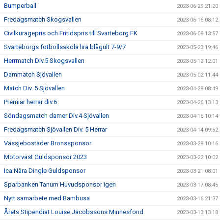
Bumperball
2023-06-29 21:20
Fredagsmatch Skogsvallen
2023-06-16 08:12
Civilkuragepris och Fritidspris till Svarteborg FK
2023-06-08 13:57
Svarteborgs fotbollsskola lira blågult 7-9/7
2023-05-23 19:46
Herrmatch Div.5 Skogsvallen
2023-05-12 12:01
Dammatch Sjövallen
2023-05-02 11:44
Match Div. 5 Sjövallen
2023-04-28 08:49
Premiär herrar div.6
2023-04-26 13:13
Söndagsmatch damer Div.4 Sjövallen
2023-04-16 10:14
Fredagsmatch Sjövallen Div. 5 Herrar
2023-04-14 09:52
Vässjebostäder Bronssponsor
2023-03-28 10:16
Motorväst Guldsponsor 2023
2023-03-22 10:02
Ica Nära Dingle Guldsponsor
2023-03-21 08:01
Sparbanken Tanum Huvudsponsor igen
2023-03-17 08:45
Nytt samarbete med Bambusa
2023-03-16 21:37
Årets Stipendiat Louise Jacobssons Minnesfond
2023-03-13 13:18