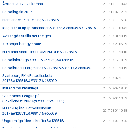
Årsfest 2017 - Välkomna!
2017-10-13 10:43
Fotbollsgala 2017
2017-10-02 12:02
Premiär och Prisutelning&#128515;
2017-09-10 15:06
Idag startar tipspromenaden&#9728;&#65039;&#128515;
2017-09-10 09:42
Avstängda ställlatser i helgen
2017-08-31 20:19
7/9 börjar barngympan!
2017-08-26 05:39
Nu startar snart TIPSPROMENADEN&#128515;
2017-08-15 20:10
Fotbollslördag&#9917;&#65039;&#128515;
2017-08-12 10:09
Fotbollsfest i Färgelanda&#128515;&#9917;&#65039;
2017-08-10 20:19
Svarteborg FK:s Fotbollsskola
2017-08-07 21:31
2017&#128515;&#9917;&#65039;
Instagramsutmaning!!
2017-08-07 18:00
Champions League på
2017-08-06 13:53
Sjövallen&#128515;&#9917;&#65039;
Nu är vi igång, Fotbollsskolan
2017-08-04 10:58
2017&#128515;&#9917;&#65039;
Ungdomliga ideella krafter&#128515;
2017-08-02 19:26