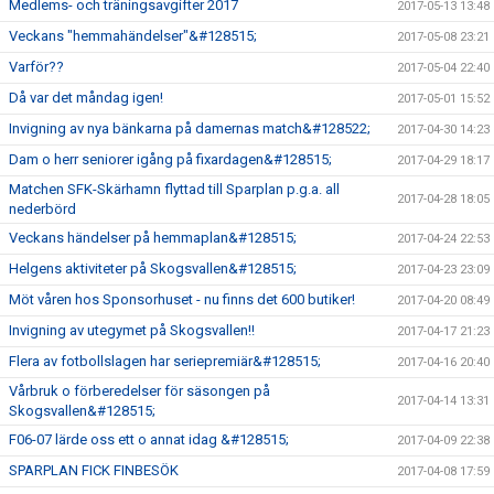
Medlems- och träningsavgifter 2017
2017-05-13 13:48
Veckans "hemmahändelser"&#128515;
2017-05-08 23:21
Varför??
2017-05-04 22:40
Då var det måndag igen!
2017-05-01 15:52
Invigning av nya bänkarna på damernas match&#128522;
2017-04-30 14:23
Dam o herr seniorer igång på fixardagen&#128515;
2017-04-29 18:17
Matchen SFK-Skärhamn flyttad till Sparplan p.g.a. all
2017-04-28 18:05
nederbörd
Veckans händelser på hemmaplan&#128515;
2017-04-24 22:53
Helgens aktiviteter på Skogsvallen&#128515;
2017-04-23 23:09
Möt våren hos Sponsorhuset - nu finns det 600 butiker!
2017-04-20 08:49
Invigning av utegymet på Skogsvallen!!
2017-04-17 21:23
Flera av fotbollslagen har seriepremiär&#128515;
2017-04-16 20:40
Vårbruk o förberedelser för säsongen på
2017-04-14 13:31
Skogsvallen&#128515;
F06-07 lärde oss ett o annat idag &#128515;
2017-04-09 22:38
SPARPLAN FICK FINBESÖK
2017-04-08 17:59