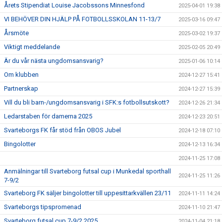
Årets Stipendiat Louise Jacobssons Minnesfond
2025-04-01 19:38
VI BEHÖVER DIN HJÄLP PÅ FOTBOLLSSKOLAN 11-13/7
2025-03-16 09:47
Årsmöte
2025-03-02 19:37
Viktigt meddelande
2025-02-05 20:49
Är du vår nästa ungdomsansvarig?
2025-01-06 10:14
Om klubben
2024-12-27 15:41
Partnerskap
2024-12-27 15:39
Vill du bli barn-/ungdomsansvarig i SFK:s fotbollsutskott?
2024-12-26 21:34
Ledarstaben för damerna 2025
2024-12-23 20:51
Svarteborgs FK får stöd från OBOS Jubel
2024-12-18 07:10
Bingolotter
2024-12-13 16:34
2024-11-25 17:08
Anmälningar till Svarteborg futsal cup i Munkedal sporthall
2024-11-25 11:26
7-9/2
Svarteborg FK säljer bingolotter till uppesittarkvällen 23/11
2024-11-11 14:24
Svarteborgs tipspromenad
2024-11-10 21:47
Svarteborg futsal cup 7-9/2 2025
2024-11-04 21:18