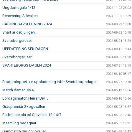
Ungdomsgala 1/12
2024-11-02 23:03
Renovering Sjövallen
2024-11-02 19:39
SÄSONGSAVSLUTNING 2024
2024-09-29 13:08
Snart är det jul igen...
2024-09-23 10:18
Svarteborgsruset
2024-08-24 15:24
UPPDATERING SFK DAGEN
2024-08-11 18:44
Svarteborgsruset
2024-08-05 11:23
SVARTEBORGS DAGEN 2024
2024-07-31 18:15
2024-06-10 08:17
Blodomloppet- en uppladdning inför Svarteborgsdagen
2024-05-27 10:10
Match damer Div.4
2024-05-19 15:36
Lördagsmatch Herrar Div. 5
2024-05-18 10:56
Gräspremiär Skogsvallen
2024-05-03 16:57
Fotbollsskola på Sjövallen 12-14/7
2024-05-03 12:46
Insamling begagnat
2024-05-01 18:21
Dammatch div. 4 Sjövallen
2024-04-28 11:43