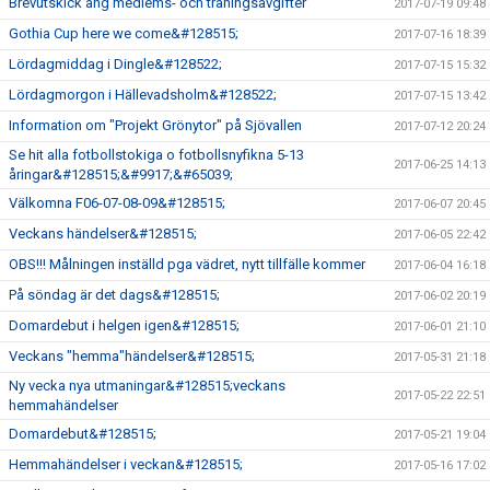
Brevutskick ang medlems- och träningsavgifter
2017-07-19 09:48
Gothia Cup here we come&#128515;
2017-07-16 18:39
Lördagmiddag i Dingle&#128522;
2017-07-15 15:32
Lördagmorgon i Hällevadsholm&#128522;
2017-07-15 13:42
Information om "Projekt Grönytor" på Sjövallen
2017-07-12 20:24
Se hit alla fotbollstokiga o fotbollsnyfikna 5-13
2017-06-25 14:13
åringar&#128515;&#9917;&#65039;
Välkomna F06-07-08-09&#128515;
2017-06-07 20:45
Veckans händelser&#128515;
2017-06-05 22:42
OBS!!! Målningen inställd pga vädret, nytt tillfälle kommer
2017-06-04 16:18
På söndag är det dags&#128515;
2017-06-02 20:19
Domardebut i helgen igen&#128515;
2017-06-01 21:10
Veckans "hemma"händelser&#128515;
2017-05-31 21:18
Ny vecka nya utmaningar&#128515;veckans
2017-05-22 22:51
hemmahändelser
Domardebut&#128515;
2017-05-21 19:04
Hemmahändelser i veckan&#128515;
2017-05-16 17:02