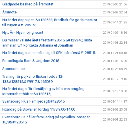
Glädjande besked på årsmötet
2019-03-03 21:56
Årsmöte
2019-02-07 22:34
Nu är det dags igen &#128522; Brödbak för goda mackor
2019-01-14 21:25
till cupen &#128515;
Nytt År - Nya möjligheter!
2019-01-09 18:56
Du missar väl inte årets fest&#128515;&#129346; sista
2019-01-01 22:14
anmälan 5/1 kontakta Johanna el Jonathan
Nu är det dags att anmäla sig till SFK:s årsfest&#128515;
2018-11-21 00:18
Fotbollsgala Barn & Ungdom 2018
2018-11-05 15:00
Sponsorhuset
2018-10-23 08:49
Träning för pojkar o flickor födda 12-
2018-10-17 19:16
13&#128515;&#9917;&#65039;
Nu är det dags för försäljning av höstens omgång
2018-09-19 19:30
idrottsrabatthäften&#128515;
Svarteborg FK:s Familjedag&#128515;
2018-08-14 14:17
Fixardag på Sjövallen lördag 11/8 9.00-14.00
2018-08-08 23:08
Svarteborg FK håller familjedag på Sjövallen lördagen
2018-08-01 22:23
18/8&#128515;