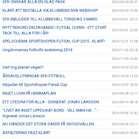
SFK ÖNSKAR ALLA EN GLAD PÅSK
2015-04-03 00:31
KLART ATT BESTÄLLA VIA KLUBBENS NYA WEBSHOP
2015-03-09 16:35
SFK INBJUDER TILL KLUBBKVÄLL TORSDAG 5 MARS
2015-03-01 23:19
NYTT REKORD-DELTAGANDE I FUTSAL CUPEN - ETT STORT
2015-02-01 22:00
TACK TILL ALLA FÖR I ÅR!
SPELSCHEMA SPORTSHOPEN FUTSAL CUP 2015 - KLART!
2014-12-21 15:58
Ungdomarnas fotbolls avslutning 2014
2014-11-26 20:18
2014-11-09 16:45
Vart tog planen vägen?
2014-10-29 22:03
ÅRSAVSLUTNINGAR SFK-FOTBOLL
2014-10-20 13:59
Inbjudan till Sportshopen Futsal Cup
2014-10-07 18:24
INGET LUGN PÅ HEMMAPLAN
2014-09-28 12:11
ETT UTEGYM FÖR ALLA - SIGNERAT JONAS LARSSON
2014-09-14 08:18
”LIVET ÄR INGET UPPDUKAT BORD - VILL MAN HA ..." -
2014-09-06 12:42
Signerat Jonas Larsson
NU HÄNDER DET STORA SAKER PÅ SKOGSVALLEN...
2014-09-06 10:11
ASFALTERING FAS2 KLART
2014-08-29 23:43