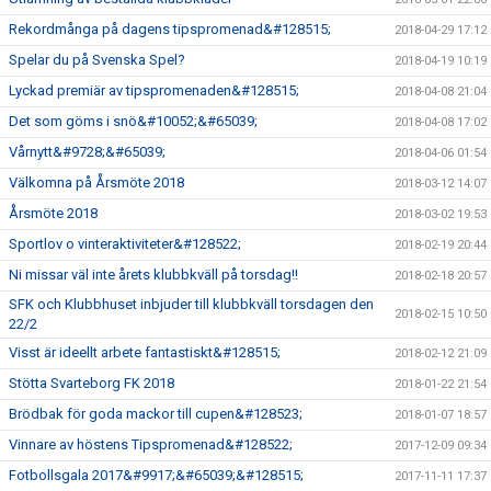
Rekordmånga på dagens tipspromenad&#128515;
2018-04-29 17:12
Spelar du på Svenska Spel?
2018-04-19 10:19
Lyckad premiär av tipspromenaden&#128515;
2018-04-08 21:04
Det som göms i snö&#10052;&#65039;
2018-04-08 17:02
Vårnytt&#9728;&#65039;
2018-04-06 01:54
Välkomna på Årsmöte 2018
2018-03-12 14:07
Årsmöte 2018
2018-03-02 19:53
Sportlov o vinteraktiviteter&#128522;
2018-02-19 20:44
Ni missar väl inte årets klubbkväll på torsdag!!
2018-02-18 20:57
SFK och Klubbhuset inbjuder till klubbkväll torsdagen den
2018-02-15 10:50
22/2
Visst är ideellt arbete fantastiskt&#128515;
2018-02-12 21:09
Stötta Svarteborg FK 2018
2018-01-22 21:54
Brödbak för goda mackor till cupen&#128523;
2018-01-07 18:57
Vinnare av höstens Tipspromenad&#128522;
2017-12-09 09:34
Fotbollsgala 2017&#9917;&#65039;&#128515;
2017-11-11 17:37