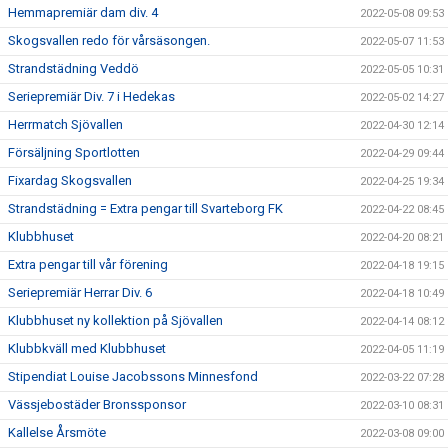
Hemmapremiär dam div. 4
2022-05-08 09:53
Skogsvallen redo för vårsäsongen.
2022-05-07 11:53
Strandstädning Veddö
2022-05-05 10:31
Seriepremiär Div. 7 i Hedekas
2022-05-02 14:27
Herrmatch Sjövallen
2022-04-30 12:14
Försäljning Sportlotten
2022-04-29 09:44
Fixardag Skogsvallen
2022-04-25 19:34
Strandstädning = Extra pengar till Svarteborg FK
2022-04-22 08:45
Klubbhuset
2022-04-20 08:21
Extra pengar till vår förening
2022-04-18 19:15
Seriepremiär Herrar Div. 6
2022-04-18 10:49
Klubbhuset ny kollektion på Sjövallen
2022-04-14 08:12
Klubbkväll med Klubbhuset
2022-04-05 11:19
Stipendiat Louise Jacobssons Minnesfond
2022-03-22 07:28
Vässjebostäder Bronssponsor
2022-03-10 08:31
Kallelse Årsmöte
2022-03-08 09:00