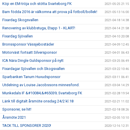
Köp en EM-tröja och stötta Svarteborg FK
2021-05-25 21:15
Barn födda 2016 är välkomna att prova på fotboll/bollek!
2021-05-13 16:00
Fixardag Skogsvallen
2021-04-18 14:38
Renovering av klubbstuga, Etapp 1 - KLART!
2021-04-14 21:58
Fixardag Sjövallen
2021-04-10 20:08
Bronssponsor Vässjebostäder
2021-04-09 12:45
Motorväst fortsatt Silversponsor
2021-04-01 06:43
ICA Nära Dingle Guldsponsor på nytt
2021-03-25 06:49
Fixardagar Sjövallen och Skogsvallen
2021-03-22 10:46
Sparbanken Tanum Huvudsponsor
2021-03-11 06:41
Utdelning av Louise Jacobssons minnesfond.
2021-03-04 14:29
Munkedals IF &#10084;&#65039; Svarteborg FK
2021-02-28 19:54
Länk till digitalt årsmöte onsdag 24/2 kl.18
2021-02-21 11:02
Sponsorer, se hit!
2021-02-18 08:26
Årsmöte 2021
2021-02-05 10:10
TACK TILL SPONSORER 2020!
2020-12-16 12:31