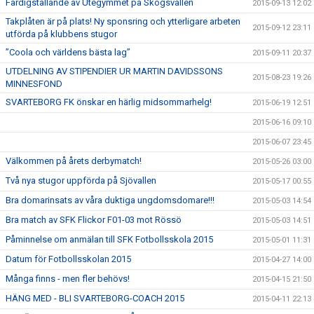
Färdigställande av Utegymmet på Skogsvallen
2015-09-13 12:02
Takplåten är på plats! Ny sponsring och ytterligare arbeten
2015-09-12 23:11
utförda på klubbens stugor
”Coola och världens bästa lag”
2015-09-11 20:37
UTDELNING AV STIPENDIER UR MARTIN DAVIDSSONS
2015-08-23 19:26
MINNESFOND
SVARTEBORG FK önskar en härlig midsommarhelg!
2015-06-19 12:51
2015-06-16 09:10
2015-06-07 23:45
Välkommen på årets derbymatch!
2015-05-26 03:00
Två nya stugor uppförda på Sjövallen
2015-05-17 00:55
Bra domarinsats av våra duktiga ungdomsdomare!!!
2015-05-03 14:54
Bra match av SFK Flickor F01-03 mot Rössö
2015-05-03 14:51
Påminnelse om anmälan till SFK Fotbollsskola 2015
2015-05-01 11:31
Datum för Fotbollsskolan 2015
2015-04-27 14:00
Många finns - men fler behövs!
2015-04-15 21:50
HÄNG MED - BLI SVARTEBORG-COACH 2015
2015-04-11 22:13