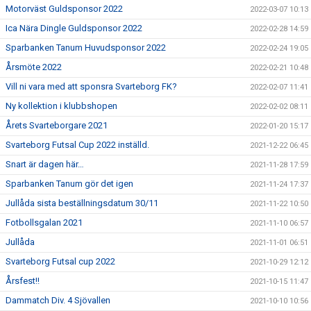
Motorväst Guldsponsor 2022
2022-03-07 10:13
Ica Nära Dingle Guldsponsor 2022
2022-02-28 14:59
Sparbanken Tanum Huvudsponsor 2022
2022-02-24 19:05
Årsmöte 2022
2022-02-21 10:48
Vill ni vara med att sponsra Svarteborg FK?
2022-02-07 11:41
Ny kollektion i klubbshopen
2022-02-02 08:11
Årets Svarteborgare 2021
2022-01-20 15:17
Svarteborg Futsal Cup 2022 inställd.
2021-12-22 06:45
Snart är dagen här…
2021-11-28 17:59
Sparbanken Tanum gör det igen
2021-11-24 17:37
Jullåda sista beställningsdatum 30/11
2021-11-22 10:50
Fotbollsgalan 2021
2021-11-10 06:57
Jullåda
2021-11-01 06:51
Svarteborg Futsal cup 2022
2021-10-29 12:12
Årsfest!!
2021-10-15 11:47
Dammatch Div. 4 Sjövallen
2021-10-10 10:56