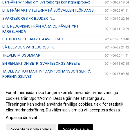
Lars-Åke Winblad om Svarteborgs konstgräsprojekt
2014-08-29 18:54
LITE FRÅN AKTIVITETERNA PÅ SJÖVALLEN I LÖRDAGS
2014-08-25 01:11
SVARTEBORGS FK BJUDER IN...
2014-08-12 22:56
LITE REDOVISNG FRÅN VÅRA CUP-ÄVENTYR I
2014-08-11 10:29
FÄRGELANDA
FOTBOLLSSKOLAN 2014 AVSLUTAD
2014-07-26 18:40
SÅ BLEV DE SVARTEBORGS FK
2014-06-29 21:42
TREVLIG MIDSOMMAR
2014-06-20 14:41
EN REFLEKTION BETR. SVARTEBORGS ARBETE
2014-06-16 07:15
TA DEL AV HUR MARTIN "DAIN" JOHANSSON SER PÅ
2014-06-13 09:35
FÖRENINGSLIVET
FRAMTIDEN - DEN HÄNGER PÅ DIG
2014-06-07 17:47
HÅLL UTKIK!
För att hemsidan ska fungera korrekt använder vi nödvändiga
2014-06-06 21:40
cookies från SportAdmin. Dessa går inte att stänga av.
LYCKAD INVIGNING AV SPARPLAN
2014-04-30 11:34
Föreningen kan också använda frivilliga cookies, t.ex. för statistik
eller marknadsföring. Du väljer själv om du vill acceptera dessa.
Anpassa dina val
Cookie-inställningar
Gå till Webbversion
Acceptera nödvändiga
Acceptera alla