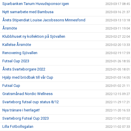
Sparbanken Tanum Huvudsponsor igen
2023-03-17 08:45
Nytt samarbete med Bambusa
2023-03-16 21:37
Årets Stipendiat Louise Jacobssons Minnesfond
2023-03-13 13:18
Årsmöte
2023-03-11 19:04
Klubbhuset ny kollektion på Sjövallen
2023-02-27 22:04
Kallelse Årsmöte
2023-02-20 13:33
Renovering Sjövallen
2023-02-19 17:59
Futsal Cup 2023
2023-01-26 18:55
Årets Svarteborgare 2022
2023-01-05 18:01
Hjälp med brödbak till vår Cup
2023-01-03 14:05
Futsal Cup
2023-01-02 21:11
Gratismånad Nordic Wellness
2022-12-15 09:27
Svarteborg futsal cup status 8/12
2022-11-29 17:21
Nya tränare i herrlaget!
2022-11-20 16:53
Svarteborg Futsal Cup 2023
2022-11-09 07:02
Lilla Fotbollsgalan
2022-11-02 07:33