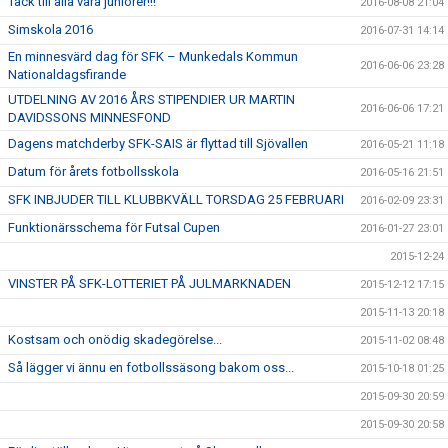
Tack till alla våra juniorer!!!
2016-08-08 21:04
Simskola 2016
2016-07-31 14:14
En minnesvärd dag för SFK – Munkedals Kommun
2016-06-06 23:28
Nationaldagsfirande
UTDELNING AV 2016 ÅRS STIPENDIER UR MARTIN
2016-06-06 17:21
DAVIDSSONS MINNESFOND
Dagens matchderby SFK-SAIS är flyttad till Sjövallen
2016-05-21 11:18
Datum för årets fotbollsskola
2016-05-16 21:51
SFK INBJUDER TILL KLUBBKVÄLL TORSDAG 25 FEBRUARI
2016-02-09 23:31
Funktionärsschema för Futsal Cupen
2016-01-27 23:01
2015-12-24
VINSTER PÅ SFK-LOTTERIET PÅ JULMARKNADEN
2015-12-12 17:15
2015-11-13 20:18
Kostsam och onödig skadegörelse...
2015-11-02 08:48
Så lägger vi ännu en fotbollssäsong bakom oss...
2015-10-18 01:25
2015-09-30 20:59
2015-09-30 20:58