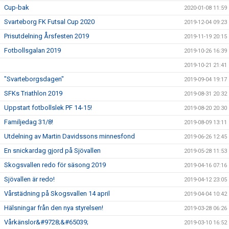
Cup-bak
2020-01-08 11:59
Svarteborg FK Futsal Cup 2020
2019-12-04 09:23
Prisutdelning Årsfesten 2019
2019-11-19 20:15
Fotbollsgalan 2019
2019-10-26 16:39
2019-10-21 21:41
"Svarteborgsdagen"
2019-09-04 19:17
SFKs Triathlon 2019
2019-08-31 20:32
Uppstart fotbollslek PF 14-15!
2019-08-20 20:30
Familjedag 31/8!
2019-08-09 13:11
Utdelning av Martin Davidssons minnesfond
2019-06-26 12:45
En snickardag gjord på Sjövallen
2019-05-28 11:53
Skogsvallen redo för säsong 2019
2019-04-16 07:16
Sjövallen är redo!
2019-04-12 23:05
Vårstädning på Skogsvallen 14 april
2019-04-04 10:42
Hälsningar från den nya styrelsen!
2019-03-28 06:26
Vårkänslor&#9728;&#65039;
2019-03-10 16:52