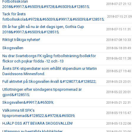
Fotbollsskolan
2018-07-27 21:12
2018&#9917;&#65039;&#9728;&#65039;&#128515;
Tack för årets
2018-07-15 21:09
fotbollsskola&#9728;&#65039;&#9917;&#65039;&#128515;
Ett år har gått så nu är det dags igen, Gothia Cup
2018-07-15 11:31
2018&#9917;&#65039;&#128515;
Riktigt tråkiga nyheter!
2018-07-08 10:33
Skogsvallen
2018-06-18 09:49
Nu drar Svarteborgs FK igång fotbollsträning/bollekför
2018-06-02 11:28
flickor och pojkar födda -12 och -13
Årets SFK-stipendiater som erhållit stipendium ur Martin
2018-05-27 19:40
Davidssons Minnesfond.
Full aktivitet på Skogsvallen ikväll &#128077;&#128522;
2018-05-23 23:01
Utlottningen efter söndagens tipspromenad är
2018-05-22 20:01
gjord&#128515;
Skogsvallen&#9917;&#65039;
2018-05-21 22:31
Välkomna till SFK’s
2018-05-19 15:47
tipspromenad&#128522;&#9728;&#65039;
HJÄLP OSS ATT BEVARA SKOGSVALLEN!
2018-05-13 22:08
Utlämning av beställda klubbkläder
2018-05-01 22:00