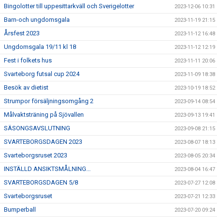
Bingolotter till uppesittarkväll och Sverigelotter
2023-12-06 10:31
Barn-och ungdomsgala
2023-11-19 21:15
Årsfest 2023
2023-11-12 16:48
Ungdomsgala 19/11 kl 18
2023-11-12 12:19
Fest i folkets hus
2023-11-11 20:06
Svarteborg futsal cup 2024
2023-11-09 18:38
Besök av dietist
2023-10-19 18:52
Strumpor försäljningsomgång 2
2023-09-14 08:54
Målvaktsträning på Sjövallen
2023-09-13 19:41
SÄSONGSAVSLUTNING
2023-09-08 21:15
SVARTEBORGSDAGEN 2023
2023-08-07 18:13
Svarteborgsruset 2023
2023-08-05 20:34
INSTÄLLD ANSIKTSMÅLNING...
2023-08-04 16:47
SVARTEBORGSDAGEN 5/8
2023-07-27 12:08
Svarteborgsruset
2023-07-21 12:33
Bumperball
2023-07-20 09:24