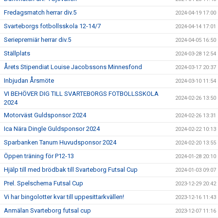
Fredagsmatch herrar div.5
2024-04-19 17:00
Svarteborgs fotbollsskola 12-14/7
2024-04-14 17:01
Seriepremiär herrar div.5
2024-04-05 16:50
Ställplats
2024-03-28 12:54
Årets Stipendiat Louise Jacobssons Minnesfond
2024-03-17 20:37
Inbjudan Årsmöte
2024-03-10 11:54
VI BEHÖVER DIG TILL SVARTEBORGS FOTBOLLSSKOLA
2024-02-26 13:50
2024
Motorväst Guldsponsor 2024
2024-02-26 13:31
Ica Nära Dingle Guldsponsor 2024
2024-02-22 10:13
Sparbanken Tanum Huvudsponsor 2024
2024-02-20 13:55
Öppen träning för P12-13
2024-01-28 20:10
Hjälp till med brödbak till Svarteborg Futsal Cup
2024-01-03 09:07
Prel. Spelschema Futsal Cup
2023-12-29 20:42
Vi har bingolotter kvar till uppesittarkvällen!
2023-12-16 11:43
Anmälan Svarteborg futsal cup
2023-12-07 11:16