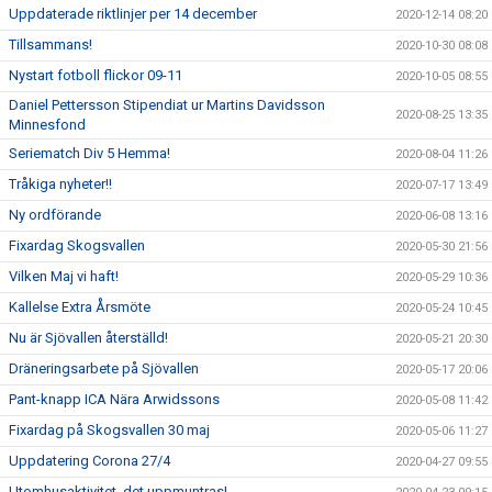
Uppdaterade riktlinjer per 14 december
2020-12-14 08:20
Tillsammans!
2020-10-30 08:08
Nystart fotboll flickor 09-11
2020-10-05 08:55
Daniel Pettersson Stipendiat ur Martins Davidsson
2020-08-25 13:35
Minnesfond
Seriematch Div 5 Hemma!
2020-08-04 11:26
Tråkiga nyheter!!
2020-07-17 13:49
Ny ordförande
2020-06-08 13:16
Fixardag Skogsvallen
2020-05-30 21:56
Vilken Maj vi haft!
2020-05-29 10:36
Kallelse Extra Årsmöte
2020-05-24 10:45
Nu är Sjövallen återställd!
2020-05-21 20:30
Dräneringsarbete på Sjövallen
2020-05-17 20:06
Pant-knapp ICA Nära Arwidssons
2020-05-08 11:42
Fixardag på Skogsvallen 30 maj
2020-05-06 11:27
Uppdatering Corona 27/4
2020-04-27 09:55
Utomhusaktivitet, det uppmuntras!