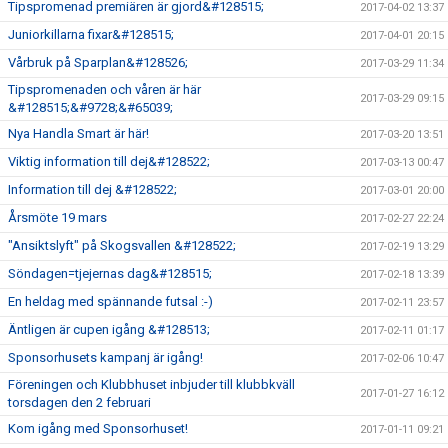
Tipspromenad premiären är gjord&#128515;
2017-04-02 13:37
Juniorkillarna fixar&#128515;
2017-04-01 20:15
Vårbruk på Sparplan&#128526;
2017-03-29 11:34
Tipspromenaden och våren är här
2017-03-29 09:15
&#128515;&#9728;&#65039;
Nya Handla Smart är här!
2017-03-20 13:51
Viktig information till dej&#128522;
2017-03-13 00:47
Information till dej &#128522;
2017-03-01 20:00
Årsmöte 19 mars
2017-02-27 22:24
"Ansiktslyft" på Skogsvallen &#128522;
2017-02-19 13:29
Söndagen=tjejernas dag&#128515;
2017-02-18 13:39
En heldag med spännande futsal :-)
2017-02-11 23:57
Äntligen är cupen igång &#128513;
2017-02-11 01:17
Sponsorhusets kampanj är igång!
2017-02-06 10:47
Föreningen och Klubbhuset inbjuder till klubbkväll
2017-01-27 16:12
torsdagen den 2 februari
Kom igång med Sponsorhuset!
2017-01-11 09:21