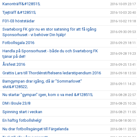
Kanonträff&#128515;
2016-10-09 23:17
Tjejträff &#128515;
2016-10-03 20:40
F01-03 höststädar
2016-10-02 19:18
Svarteborg FK gör nu en stor satsning för att få igång
2016-09-30 09:53
Sponsorhuset - vi behöver Din hjälp!
Fotbollsgala 2016
2016-09-29 18:11
Handla på Sponsorhuset - både du och Svarteborg FK
2016-09-28 19:23
tjänar på det!
Årsfest 2016
2016-09-25 13:41
Grattis Lars till Thordénstiftelsens ledarstipendium 2016
2016-09-18 13:50
Barngympan drar igång, då är "Sommarlovet"
2016-09-11 14:21
slut&#128522;
Nu startar "gympan" igen, kom o va med &#128515;
2016-08-28 22:57
DM i Boule 23/8
2016-08-25 10:26
Spinning start i veckan
2016-08-21 11:05
En häftig fotbollshelg!
2016-08-18 00:11
Nu drar fotbollsgänget till Färgelanda
2016-08-11 23:55