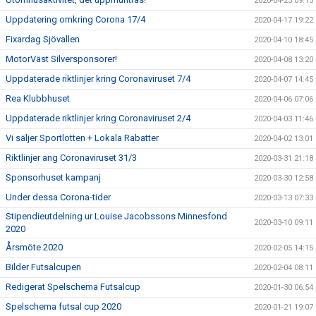
2020-04-23 09:15
Uppdatering omkring Corona 17/4
2020-04-17 19:22
Fixardag Sjövallen
2020-04-10 18:45
MotorVäst Silversponsorer!
2020-04-08 13:20
Uppdaterade riktlinjer kring Coronaviruset 7/4
2020-04-07 14:45
Rea Klubbhuset
2020-04-06 07:06
Uppdaterade riktlinjer kring Coronaviruset 2/4
2020-04-03 11:46
Vi säljer Sportlotten + Lokala Rabatter
2020-04-02 13:01
Riktlinjer ang Coronaviruset 31/3
2020-03-31 21:18
Sponsorhuset kampanj
2020-03-30 12:58
Under dessa Corona-tider
2020-03-13 07:33
Stipendieutdelning ur Louise Jacobssons Minnesfond
2020-03-10 09:11
2020
Årsmöte 2020
2020-02-05 14:15
Bilder Futsalcupen
2020-02-04 08:11
Redigerat Spelschema Futsalcup
2020-01-30 06:54
Spelschema futsal cup 2020
2020-01-21 19:07