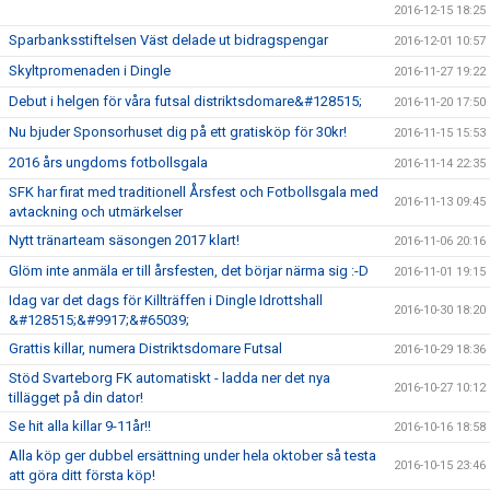
2016-12-15 18:25
Sparbanksstiftelsen Väst delade ut bidragspengar
2016-12-01 10:57
Skyltpromenaden i Dingle
2016-11-27 19:22
Debut i helgen för våra futsal distriktsdomare&#128515;
2016-11-20 17:50
Nu bjuder Sponsorhuset dig på ett gratisköp för 30kr!
2016-11-15 15:53
2016 års ungdoms fotbollsgala
2016-11-14 22:35
SFK har firat med traditionell Årsfest och Fotbollsgala med
2016-11-13 09:45
avtackning och utmärkelser
Nytt tränarteam säsongen 2017 klart!
2016-11-06 20:16
Glöm inte anmäla er till årsfesten, det börjar närma sig :-D
2016-11-01 19:15
Idag var det dags för Killträffen i Dingle Idrottshall
2016-10-30 18:20
&#128515;&#9917;&#65039;
Grattis killar, numera Distriktsdomare Futsal
2016-10-29 18:36
Stöd Svarteborg FK automatiskt - ladda ner det nya
2016-10-27 10:12
tillägget på din dator!
Se hit alla killar 9-11år!!
2016-10-16 18:58
Alla köp ger dubbel ersättning under hela oktober så testa
2016-10-15 23:46
att göra ditt första köp!