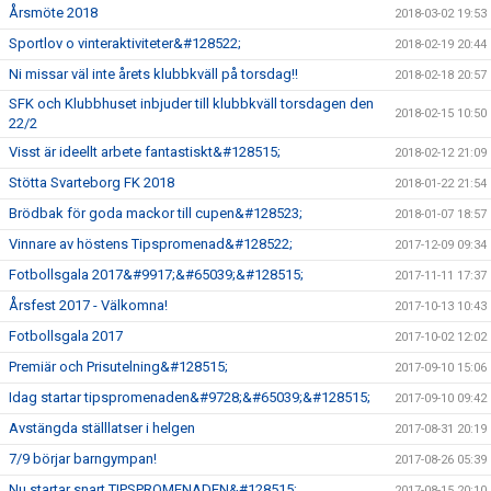
Årsmöte 2018
2018-03-02 19:53
Sportlov o vinteraktiviteter&#128522;
2018-02-19 20:44
Ni missar väl inte årets klubbkväll på torsdag!!
2018-02-18 20:57
SFK och Klubbhuset inbjuder till klubbkväll torsdagen den
2018-02-15 10:50
22/2
Visst är ideellt arbete fantastiskt&#128515;
2018-02-12 21:09
Stötta Svarteborg FK 2018
2018-01-22 21:54
Brödbak för goda mackor till cupen&#128523;
2018-01-07 18:57
Vinnare av höstens Tipspromenad&#128522;
2017-12-09 09:34
Fotbollsgala 2017&#9917;&#65039;&#128515;
2017-11-11 17:37
Årsfest 2017 - Välkomna!
2017-10-13 10:43
Fotbollsgala 2017
2017-10-02 12:02
Premiär och Prisutelning&#128515;
2017-09-10 15:06
Idag startar tipspromenaden&#9728;&#65039;&#128515;
2017-09-10 09:42
Avstängda ställlatser i helgen
2017-08-31 20:19
7/9 börjar barngympan!
2017-08-26 05:39
Nu startar snart TIPSPROMENADEN&#128515;
2017-08-15 20:10