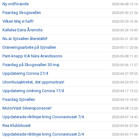
Ny ordförande
2020-06-08 13:16
Fixardag Skogsvallen
2020-05-30 21:56
Vilken Maj vi haft!
2020-05-29 10:36
Kallelse Extra Årsmöte
2020-05-24 10:45
Nu är Sjövallen återställd!
2020-05-21 20:30
Dräneringsarbete på Sjövallen
2020-05-17 20:06
Pant-knapp ICA Nära Arwidssons
2020-05-08 11:42
Fixardag på Skogsvallen 30 maj
2020-05-06 11:27
Uppdatering Corona 27/4
2020-04-27 09:55
Utomhusaktivitet, det uppmuntras!
2020-04-23 09:15
Uppdatering omkring Corona 17/4
2020-04-17 19:22
Fixardag Sjövallen
2020-04-10 18:45
MotorVäst Silversponsorer!
2020-04-08 13:20
Uppdaterade riktlinjer kring Coronaviruset 7/4
2020-04-07 14:45
Rea Klubbhuset
2020-04-06 07:06
Uppdaterade riktlinjer kring Coronaviruset 2/4
2020-04-03 11:46