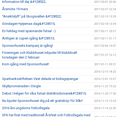
Information till dej &#128522;
2017-03-01 20:00
Årsmöte 19 mars
2017-02-27 22:24
"Ansiktslyft" på Skogsvallen &#128522;
2017-02-19 13:29
Söndagen=tjejernas dag&#128515;
2017-02-18 13:39
En heldag med spännande futsal :-)
2017-02-11 23:57
Äntligen är cupen igång &#128513;
2017-02-11 01:17
Sponsorhusets kampanj är igång!
2017-02-06 10:47
Föreningen och Klubbhuset inbjuder till klubbkväll
2017-01-27 16:12
torsdagen den 2 februari
Kom igång med Sponsorhuset!
2017-01-11 09:21
2016-12-15 18:25
Sparbanksstiftelsen Väst delade ut bidragspengar
2016-12-01 10:57
Skyltpromenaden i Dingle
2016-11-27 19:22
Debut i helgen för våra futsal distriktsdomare&#128515;
2016-11-20 17:50
Nu bjuder Sponsorhuset dig på ett gratisköp för 30kr!
2016-11-15 15:53
2016 års ungdoms fotbollsgala
2016-11-14 22:35
SFK har firat med traditionell Årsfest och Fotbollsgala med