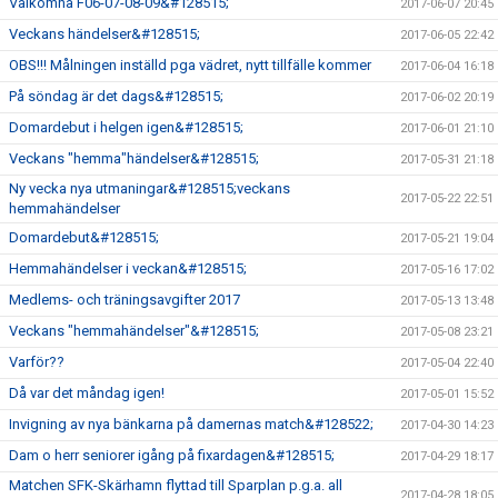
Välkomna F06-07-08-09&#128515;
2017-06-07 20:45
Veckans händelser&#128515;
2017-06-05 22:42
OBS!!! Målningen inställd pga vädret, nytt tillfälle kommer
2017-06-04 16:18
På söndag är det dags&#128515;
2017-06-02 20:19
Domardebut i helgen igen&#128515;
2017-06-01 21:10
Veckans "hemma"händelser&#128515;
2017-05-31 21:18
Ny vecka nya utmaningar&#128515;veckans
2017-05-22 22:51
hemmahändelser
Domardebut&#128515;
2017-05-21 19:04
Hemmahändelser i veckan&#128515;
2017-05-16 17:02
Medlems- och träningsavgifter 2017
2017-05-13 13:48
Veckans "hemmahändelser"&#128515;
2017-05-08 23:21
Varför??
2017-05-04 22:40
Då var det måndag igen!
2017-05-01 15:52
Invigning av nya bänkarna på damernas match&#128522;
2017-04-30 14:23
Dam o herr seniorer igång på fixardagen&#128515;
2017-04-29 18:17
Matchen SFK-Skärhamn flyttad till Sparplan p.g.a. all
2017-04-28 18:05