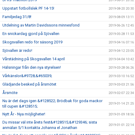
2019-08-31 20:32
Uppstart fotbollslek PF 14-15!
2019-08-20 20:30
Familjedag 31/8!
2019-08-09 13:11
Utdelning av Martin Davidssons minnesfond
2019-06-26 12:45
En snickardag gjord på Sjövallen
2019-05-28 11:53
Skogsvallen redo för säsong 2019
2019-04-16 07:16
Sjövallen är redo!
2019-04-12 23:05
Vårstädning på Skogsvallen 14 april
2019-04-04 10:42
Hälsningar från den nya styrelsen!
2019-03-28 06:26
Vårkänslor&#9728;&#65039;
2019-03-10 16:52
Glädjande besked på årsmötet
2019-03-03 21:56
Årsmöte
2019-02-07 22:34
Nu är det dags igen &#128522; Brödbak för goda mackor
2019-01-14 21:25
till cupen &#128515;
Nytt År - Nya möjligheter!
2019-01-09 18:56
Du missar väl inte årets fest&#128515;&#129346; sista
2019-01-01 22:14
anmälan 5/1 kontakta Johanna el Jonathan