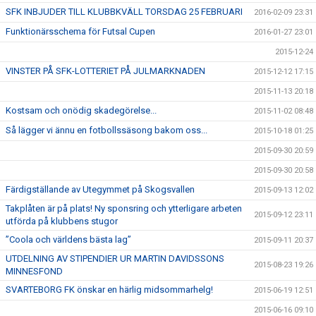
SFK INBJUDER TILL KLUBBKVÄLL TORSDAG 25 FEBRUARI
2016-02-09 23:31
Funktionärsschema för Futsal Cupen
2016-01-27 23:01
2015-12-24
VINSTER PÅ SFK-LOTTERIET PÅ JULMARKNADEN
2015-12-12 17:15
2015-11-13 20:18
Kostsam och onödig skadegörelse...
2015-11-02 08:48
Så lägger vi ännu en fotbollssäsong bakom oss...
2015-10-18 01:25
2015-09-30 20:59
2015-09-30 20:58
Färdigställande av Utegymmet på Skogsvallen
2015-09-13 12:02
Takplåten är på plats! Ny sponsring och ytterligare arbeten
2015-09-12 23:11
utförda på klubbens stugor
”Coola och världens bästa lag”
2015-09-11 20:37
UTDELNING AV STIPENDIER UR MARTIN DAVIDSSONS
2015-08-23 19:26
MINNESFOND
SVARTEBORG FK önskar en härlig midsommarhelg!
2015-06-19 12:51
2015-06-16 09:10