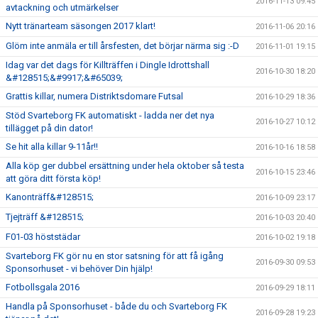
2016-11-13 09:45
avtackning och utmärkelser
Nytt tränarteam säsongen 2017 klart!
2016-11-06 20:16
Glöm inte anmäla er till årsfesten, det börjar närma sig :-D
2016-11-01 19:15
Idag var det dags för Killträffen i Dingle Idrottshall
2016-10-30 18:20
&#128515;&#9917;&#65039;
Grattis killar, numera Distriktsdomare Futsal
2016-10-29 18:36
Stöd Svarteborg FK automatiskt - ladda ner det nya
2016-10-27 10:12
tillägget på din dator!
Se hit alla killar 9-11år!!
2016-10-16 18:58
Alla köp ger dubbel ersättning under hela oktober så testa
2016-10-15 23:46
att göra ditt första köp!
Kanonträff&#128515;
2016-10-09 23:17
Tjejträff &#128515;
2016-10-03 20:40
F01-03 höststädar
2016-10-02 19:18
Svarteborg FK gör nu en stor satsning för att få igång
2016-09-30 09:53
Sponsorhuset - vi behöver Din hjälp!
Fotbollsgala 2016
2016-09-29 18:11
Handla på Sponsorhuset - både du och Svarteborg FK
2016-09-28 19:23