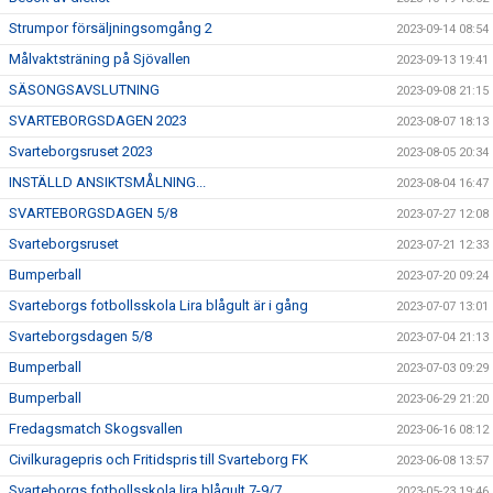
Strumpor försäljningsomgång 2
2023-09-14 08:54
Målvaktsträning på Sjövallen
2023-09-13 19:41
SÄSONGSAVSLUTNING
2023-09-08 21:15
SVARTEBORGSDAGEN 2023
2023-08-07 18:13
Svarteborgsruset 2023
2023-08-05 20:34
INSTÄLLD ANSIKTSMÅLNING...
2023-08-04 16:47
SVARTEBORGSDAGEN 5/8
2023-07-27 12:08
Svarteborgsruset
2023-07-21 12:33
Bumperball
2023-07-20 09:24
Svarteborgs fotbollsskola Lira blågult är i gång
2023-07-07 13:01
Svarteborgsdagen 5/8
2023-07-04 21:13
Bumperball
2023-07-03 09:29
Bumperball
2023-06-29 21:20
Fredagsmatch Skogsvallen
2023-06-16 08:12
Civilkuragepris och Fritidspris till Svarteborg FK
2023-06-08 13:57
Svarteborgs fotbollsskola lira blågult 7-9/7
2023-05-23 19:46