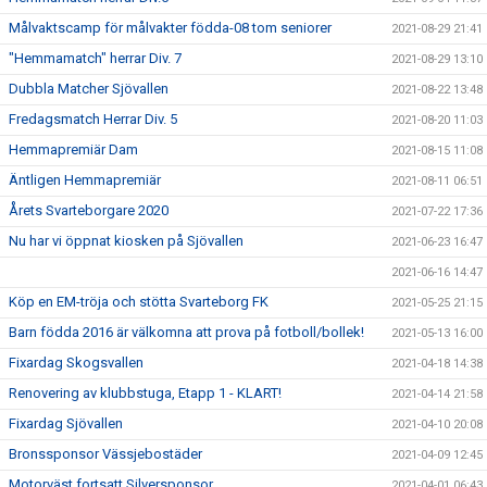
Målvaktscamp för målvakter födda-08 tom seniorer
2021-08-29 21:41
"Hemmamatch" herrar Div. 7
2021-08-29 13:10
Dubbla Matcher Sjövallen
2021-08-22 13:48
Fredagsmatch Herrar Div. 5
2021-08-20 11:03
Hemmapremiär Dam
2021-08-15 11:08
Äntligen Hemmapremiär
2021-08-11 06:51
Årets Svarteborgare 2020
2021-07-22 17:36
Nu har vi öppnat kiosken på Sjövallen
2021-06-23 16:47
2021-06-16 14:47
Köp en EM-tröja och stötta Svarteborg FK
2021-05-25 21:15
Barn födda 2016 är välkomna att prova på fotboll/bollek!
2021-05-13 16:00
Fixardag Skogsvallen
2021-04-18 14:38
Renovering av klubbstuga, Etapp 1 - KLART!
2021-04-14 21:58
Fixardag Sjövallen
2021-04-10 20:08
Bronssponsor Vässjebostäder
2021-04-09 12:45
Motorväst fortsatt Silversponsor
2021-04-01 06:43