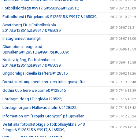
Fotbollslördag&#9917;&#65039;&#128515;
2017-08-12 10:09
Fotbollsfest i Färgelanda&#128515;&#9917;&#65039;
2017-08-10 20:19
Svarteborg FK:s Fotbollsskola
2017-08-07 21:31
2017&#128515;&#9917;&#65039;
Instagramsutmaning!!
2017-08-07 18:00
Champions League på
2017-08-06 13:53
Sjövallen&#128515;&#9917;&#65039;
Nu är vi igång, Fotbollsskolan
2017-08-04 10:58
2017&#128515;&#9917;&#65039;
Ungdomliga ideella krafter&#128515;
2017-08-02 19:26
Brevutskick ang medlems- och träningsavgifter
2017-07-19 09:48
Gothia Cup here we come&#128515;
2017-07-16 18:39
Lördagmiddag i Dingle&#128522;
2017-07-15 15:32
Lördagmorgon i Hällevadsholm&#128522;
2017-07-15 13:42
Information om "Projekt Grönytor" på Sjövallen
2017-07-12 20:24
Se hit alla fotbollstokiga o fotbollsnyfikna 5-13
2017-06-25 14:13
åringar&#128515;&#9917;&#65039;