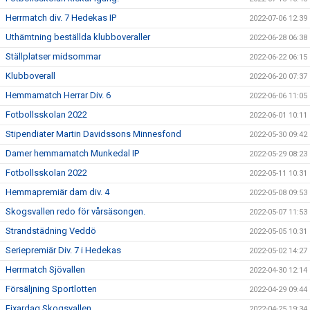
Herrmatch div. 7 Hedekas IP
2022-07-06 12:39
Uthämtning beställda klubboveraller
2022-06-28 06:38
Ställplatser midsommar
2022-06-22 06:15
Klubboverall
2022-06-20 07:37
Hemmamatch Herrar Div. 6
2022-06-06 11:05
Fotbollsskolan 2022
2022-06-01 10:11
Stipendiater Martin Davidssons Minnesfond
2022-05-30 09:42
Damer hemmamatch Munkedal IP
2022-05-29 08:23
Fotbollsskolan 2022
2022-05-11 10:31
Hemmapremiär dam div. 4
2022-05-08 09:53
Skogsvallen redo för vårsäsongen.
2022-05-07 11:53
Strandstädning Veddö
2022-05-05 10:31
Seriepremiär Div. 7 i Hedekas
2022-05-02 14:27
Herrmatch Sjövallen
2022-04-30 12:14
Försäljning Sportlotten
2022-04-29 09:44
Fixardag Skogsvallen
2022-04-25 19:34