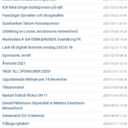
ICA Nära Dingle Guldsponsor på nytt
2021-03-25 06:49
Fixardagar Sjövallen och Skogsvallen
2021-03-22 10:46
Sparbanken Tanum Huvudsponsor
2021-03-11 06:41
Utdelning av Louise Jacobssons minnesfond.
2021-03-04 14:29
Munkedals IF &#10084;&#65039; Svarteborg FK
2021-02-28 19:54
Länk till digitalt årsmöte onsdag 24/2 kl.18
2021-02-21 11:02
Sponsorer, se hit!
2021-02-18 08:26
Årsmöte 2021
2021-02-05 10:10
TACK TILL SPONSORER 2020!
2020-12-16 12:31
Uppdaterade riktlinjer per 14 december
2020-12-14 08:20
Tillsammans!
2020-10-30 08:08
Nystart fotboll flickor 09-11
2020-10-05 08:55
Daniel Pettersson Stipendiat ur Martins Davidsson
2020-08-25 13:35
Minnesfond
Seriematch Div 5 Hemma!
2020-08-04 11:26
Tråkiga nyheter!!
2020-07-17 13:49