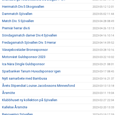
Herrmatch Div.5 Skogsvallen
2023-05-12 12:01
Dammatch Sjövallen
2023-05-02 11:44
Match Div. 5 Sjövallen
2023-04-28 08:49
Premiär herrar div.6
2023-04-26 13:13
Söndagsmatch damer Div.4 Sjövallen
2023-04-16 10:14
Fredagsmatch Sjövallen Div. 5 Herrar
2023-04-14 09:52
Vässjebostäder Bronssponsor
2023-03-28 10:16
Motorväst Guldsponsor 2023
2023-03-22 10:02
Ica Nära Dingle Guldsponsor
2023-03-21 08:01
Sparbanken Tanum Huvudsponsor igen
2023-03-17 08:45
Nytt samarbete med Bambusa
2023-03-16 21:37
Årets Stipendiat Louise Jacobssons Minnesfond
2023-03-13 13:18
Årsmöte
2023-03-11 19:04
Klubbhuset ny kollektion på Sjövallen
2023-02-27 22:04
Kallelse Årsmöte
2023-02-20 13:33
Renovering Sjövallen
2023-02-19 17:59