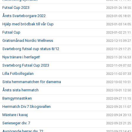
Futsal Cup 2023
2023-01-26 18:55
Årets Svarteborgare 2022
2023-01-05 18:01
Hjälp med brödbak till vår Cup
2023-01-03 14:05
Futsal Cup
2023-01-02 21:11
Gratismånad Nordic Wellness
2022-12-15 09:27
Svarteborg futsal cup status 8/12
2022-11-29 17:21
Nya tränare i herrlaget!
2022-11-20 16:53
Svarteborg Futsal Cup 2023
2022-11-09 07:02
Lilla Fotbollsgalan
2022-11-02 07:33
Sista hemmamatchen för damerna
2022-10-02 10:51
Årets sista herrmatch
2022-10-01 12:50
Barngymnastiken
2022-09-27 11:15
Herrmatch Div.7 Skogsvallen
2022-09-25 11:07
Mästare i kavaj
2022-09-24 20:13
Serieseger div. 7
2022-09-23 21:25
Avgörande herrar div. 7?
2022-09-23 14:42