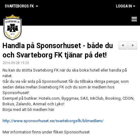
SVARTEBORGS FK
LOGGA IN
HEM
Handla på Sponsorhuset - både du
NYHETER
<
>
och Svarteborg FK tjänar på det!
OM KLUBBEN
2016-09-28 19:23
Nu kan du stötta Svarteborg FK när du ska boka hotell eller handla på
KALENDER
nätet.
Går du via vår sida på Sponsorhuset får du tillbaka riktiga pengar, som
VÅRA LAG
sedan delas mellan Svarteborg FK och du som är medlem hos
Sponsorhuset!
Exempel på butiker: Hotels.com, Byggmax, SAS, InkClub, Booking, CDON,
KLUBBSHOP
Bokus, Zalando, Animail och Lyko!
Börja med att bli medlem här:
MEDLEM
http://www.sponsorhuset.se/svarteborgsfk/blimedlem/
VÅRA MATCHER
Mer information finns under fliken Sponsorhuset