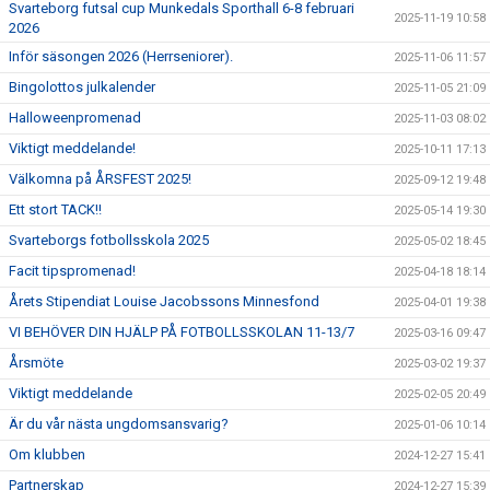
Svarteborg futsal cup Munkedals Sporthall 6-8 februari
2025-11-19 10:58
2026
Inför säsongen 2026 (Herrseniorer).
2025-11-06 11:57
Bingolottos julkalender
2025-11-05 21:09
Halloweenpromenad
2025-11-03 08:02
Viktigt meddelande!
2025-10-11 17:13
Välkomna på ÅRSFEST 2025!
2025-09-12 19:48
Ett stort TACK!!
2025-05-14 19:30
Svarteborgs fotbollsskola 2025
2025-05-02 18:45
Facit tipspromenad!
2025-04-18 18:14
Årets Stipendiat Louise Jacobssons Minnesfond
2025-04-01 19:38
VI BEHÖVER DIN HJÄLP PÅ FOTBOLLSSKOLAN 11-13/7
2025-03-16 09:47
Årsmöte
2025-03-02 19:37
Viktigt meddelande
2025-02-05 20:49
Är du vår nästa ungdomsansvarig?
2025-01-06 10:14
Om klubben
2024-12-27 15:41
Partnerskap
2024-12-27 15:39