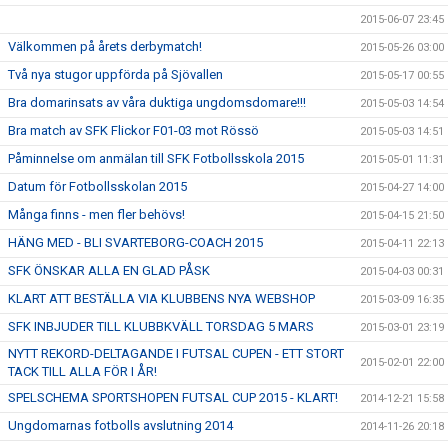
2015-06-07 23:45
Välkommen på årets derbymatch!
2015-05-26 03:00
Två nya stugor uppförda på Sjövallen
2015-05-17 00:55
Bra domarinsats av våra duktiga ungdomsdomare!!!
2015-05-03 14:54
Bra match av SFK Flickor F01-03 mot Rössö
2015-05-03 14:51
Påminnelse om anmälan till SFK Fotbollsskola 2015
2015-05-01 11:31
Datum för Fotbollsskolan 2015
2015-04-27 14:00
Många finns - men fler behövs!
2015-04-15 21:50
HÄNG MED - BLI SVARTEBORG-COACH 2015
2015-04-11 22:13
SFK ÖNSKAR ALLA EN GLAD PÅSK
2015-04-03 00:31
KLART ATT BESTÄLLA VIA KLUBBENS NYA WEBSHOP
2015-03-09 16:35
SFK INBJUDER TILL KLUBBKVÄLL TORSDAG 5 MARS
2015-03-01 23:19
NYTT REKORD-DELTAGANDE I FUTSAL CUPEN - ETT STORT
2015-02-01 22:00
TACK TILL ALLA FÖR I ÅR!
SPELSCHEMA SPORTSHOPEN FUTSAL CUP 2015 - KLART!
2014-12-21 15:58
Ungdomarnas fotbolls avslutning 2014
2014-11-26 20:18