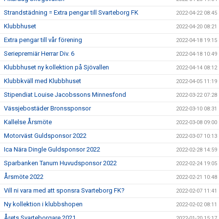
Strandstädning = Extra pengar till Svarteborg FK
2022-04-22 08:45
Klubbhuset
2022-04-20 08:21
Extra pengar till vår förening
2022-04-18 19:15
Seriepremiär Herrar Div. 6
2022-04-18 10:49
Klubbhuset ny kollektion på Sjövallen
2022-04-14 08:12
Klubbkväll med Klubbhuset
2022-04-05 11:19
Stipendiat Louise Jacobssons Minnesfond
2022-03-22 07:28
Vässjebostäder Bronssponsor
2022-03-10 08:31
Kallelse Årsmöte
2022-03-08 09:00
Motorväst Guldsponsor 2022
2022-03-07 10:13
Ica Nära Dingle Guldsponsor 2022
2022-02-28 14:59
Sparbanken Tanum Huvudsponsor 2022
2022-02-24 19:05
Årsmöte 2022
2022-02-21 10:48
Vill ni vara med att sponsra Svarteborg FK?
2022-02-07 11:41
Ny kollektion i klubbshopen
2022-02-02 08:11
Årets Svarteborgare 2021
2022-01-20 15:17