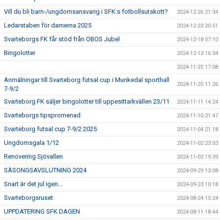
Vill du bli barn-/ungdomsansvarig i SFK:s fotbollsutskott?
2024-12-26 21:34
Ledarstaben för damerna 2025
2024-12-23 20:51
Svarteborgs FK får stöd från OBOS Jubel
2024-12-18 07:10
Bingolotter
2024-12-13 16:34
2024-11-25 17:08
Anmälningar till Svarteborg futsal cup i Munkedal sporthall
2024-11-25 11:26
7-9/2
Svarteborg FK säljer bingolotter till uppesittarkvällen 23/11
2024-11-11 14:24
Svarteborgs tipspromenad
2024-11-10 21:47
Svarteborg futsal cup 7-9/2 2025
2024-11-04 21:18
Ungdomsgala 1/12
2024-11-02 23:03
Renovering Sjövallen
2024-11-02 19:39
SÄSONGSAVSLUTNING 2024
2024-09-29 13:08
Snart är det jul igen...
2024-09-23 10:18
Svarteborgsruset
2024-08-24 15:24
UPPDATERING SFK DAGEN
2024-08-11 18:44