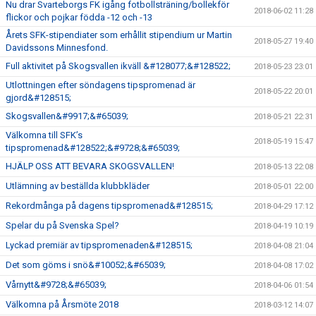
Nu drar Svarteborgs FK igång fotbollsträning/bollekför
2018-06-02 11:28
flickor och pojkar födda -12 och -13
Årets SFK-stipendiater som erhållit stipendium ur Martin
2018-05-27 19:40
Davidssons Minnesfond.
Full aktivitet på Skogsvallen ikväll &#128077;&#128522;
2018-05-23 23:01
Utlottningen efter söndagens tipspromenad är
2018-05-22 20:01
gjord&#128515;
Skogsvallen&#9917;&#65039;
2018-05-21 22:31
Välkomna till SFK’s
2018-05-19 15:47
tipspromenad&#128522;&#9728;&#65039;
HJÄLP OSS ATT BEVARA SKOGSVALLEN!
2018-05-13 22:08
Utlämning av beställda klubbkläder
2018-05-01 22:00
Rekordmånga på dagens tipspromenad&#128515;
2018-04-29 17:12
Spelar du på Svenska Spel?
2018-04-19 10:19
Lyckad premiär av tipspromenaden&#128515;
2018-04-08 21:04
Det som göms i snö&#10052;&#65039;
2018-04-08 17:02
Vårnytt&#9728;&#65039;
2018-04-06 01:54
Välkomna på Årsmöte 2018
2018-03-12 14:07