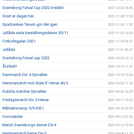
Svarteborg Futsal Cup 2022 inställd.
2021-12-22 06:45
Snart är dagen här…
2021-11-28 17:59
Sparbanken Tanum gör det igen
2021-11-24 17:37
Jullåda sista beställningsdatum 30/11
2021-11-22 10:50
Fotbollsgalan 2021
2021-11-10 06:57
Jullåda
2021-11-01 06:51
Svarteborg Futsal cup 2022
2021-10-29 12:12
Årsfest!!
2021-10-15 11:47
Dammatch Div. 4 Sjövallen
2021-10-10 10:56
Hemmamatch mot Stala IF Herrar div.5
2021-10-02 11:55
Dubbla matcher Sjövallen
2021-09-26 10:29
Fredagsmatch Div. 5 Herrar
2021-09-17 13:32
Målvaktscamp 5/9-2021
2021-09-16 09:29
Coronatider
2021-09-13 07:55
Match Svarteborgs damer Div.4
2021-09-12 10:59
Hemmamatch herrar Div.5
2021-09-04 11:37