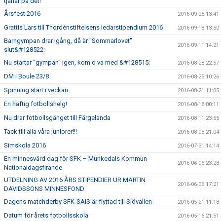
tjänar på det!
Årsfest 2016
2016-09-25 13:41
Grattis Lars till Thordénstiftelsens ledarstipendium 2016
2016-09-18 13:50
Barngympan drar igång, då är "Sommarlovet"
2016-09-11 14:21
slut&#128522;
Nu startar "gympan" igen, kom o va med &#128515;
2016-08-28 22:57
DM i Boule 23/8
2016-08-25 10:26
Spinning start i veckan
2016-08-21 11:05
En häftig fotbollshelg!
2016-08-18 00:11
Nu drar fotbollsgänget till Färgelanda
2016-08-11 23:55
Tack till alla våra juniorer!!!
2016-08-08 21:04
Simskola 2016
2016-07-31 14:14
En minnesvärd dag för SFK – Munkedals Kommun
2016-06-06 23:28
Nationaldagsfirande
UTDELNING AV 2016 ÅRS STIPENDIER UR MARTIN
2016-06-06 17:21
DAVIDSSONS MINNESFOND
Dagens matchderby SFK-SAIS är flyttad till Sjövallen
2016-05-21 11:18
Datum för årets fotbollsskola
2016-05-16 21:51