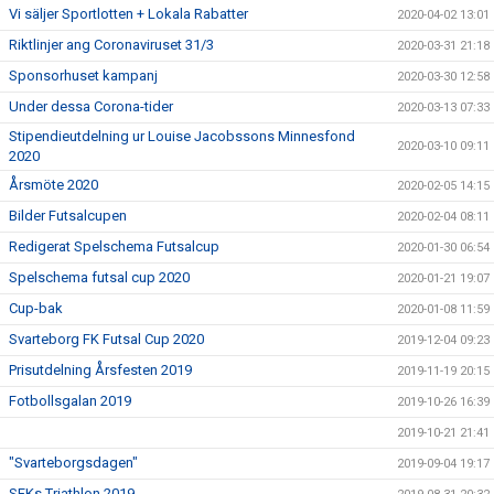
Vi säljer Sportlotten + Lokala Rabatter
2020-04-02 13:01
Riktlinjer ang Coronaviruset 31/3
2020-03-31 21:18
Sponsorhuset kampanj
2020-03-30 12:58
Under dessa Corona-tider
2020-03-13 07:33
Stipendieutdelning ur Louise Jacobssons Minnesfond
2020-03-10 09:11
2020
Årsmöte 2020
2020-02-05 14:15
Bilder Futsalcupen
2020-02-04 08:11
Redigerat Spelschema Futsalcup
2020-01-30 06:54
Spelschema futsal cup 2020
2020-01-21 19:07
Cup-bak
2020-01-08 11:59
Svarteborg FK Futsal Cup 2020
2019-12-04 09:23
Prisutdelning Årsfesten 2019
2019-11-19 20:15
Fotbollsgalan 2019
2019-10-26 16:39
2019-10-21 21:41
"Svarteborgsdagen"
2019-09-04 19:17
SFKs Triathlon 2019