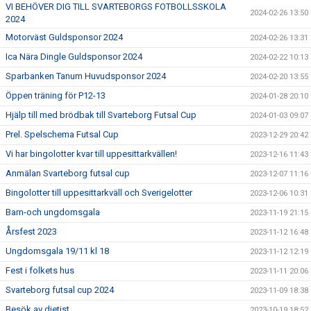
VI BEHÖVER DIG TILL SVARTEBORGS FOTBOLLSSKOLA
2024-02-26 13:50
2024
Motorväst Guldsponsor 2024
2024-02-26 13:31
Ica Nära Dingle Guldsponsor 2024
2024-02-22 10:13
Sparbanken Tanum Huvudsponsor 2024
2024-02-20 13:55
Öppen träning för P12-13
2024-01-28 20:10
Hjälp till med brödbak till Svarteborg Futsal Cup
2024-01-03 09:07
Prel. Spelschema Futsal Cup
2023-12-29 20:42
Vi har bingolotter kvar till uppesittarkvällen!
2023-12-16 11:43
Anmälan Svarteborg futsal cup
2023-12-07 11:16
Bingolotter till uppesittarkväll och Sverigelotter
2023-12-06 10:31
Barn-och ungdomsgala
2023-11-19 21:15
Årsfest 2023
2023-11-12 16:48
Ungdomsgala 19/11 kl 18
2023-11-12 12:19
Fest i folkets hus
2023-11-11 20:06
Svarteborg futsal cup 2024
2023-11-09 18:38
Besök av dietist
2023-10-19 18:52