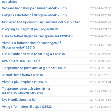
nederbörd
Veckans händelser på hemmaplan&#128515;
2017-04-24 22:53
Helgens aktiviteter på Skogsvallen&#128515;
2017-04-23 23:09
Möt våren hos Sponsorhuset - nu finns det 600 butiker!
2017-04-20 08:49
Invigning av utegymet på Skogsvallen!!
2017-04-17 21:23
Flera av fotbollslagen har seriepremiär&#128515;
2017-04-16 20:40
Vårbruk o förberedelser för säsongen på
2017-04-14 13:31
Skogsvallen&#128515;
F06-07 lärde oss ett o annat idag &#128515;
2017-04-09 22:38
SPARPLAN FICK FINBESÖK
2017-04-08 17:59
Tipspromenad premiären är gjord&#128515;
2017-04-02 13:37
Juniorkillarna fixar&#128515;
2017-04-01 20:15
Vårbruk på Sparplan&#128526;
2017-03-29 11:34
Tipspromenaden och våren är här
2017-03-29 09:15
&#128515;&#9728;&#65039;
Nya Handla Smart är här!
2017-03-20 13:51
Viktig information till dej&#128522;
2017-03-13 00:47