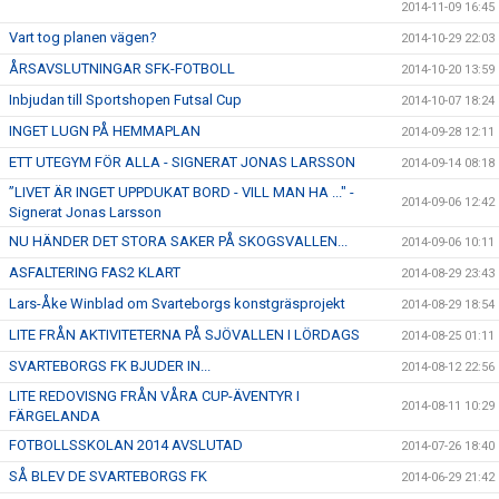
2014-11-09 16:45
Vart tog planen vägen?
2014-10-29 22:03
ÅRSAVSLUTNINGAR SFK-FOTBOLL
2014-10-20 13:59
Inbjudan till Sportshopen Futsal Cup
2014-10-07 18:24
INGET LUGN PÅ HEMMAPLAN
2014-09-28 12:11
ETT UTEGYM FÖR ALLA - SIGNERAT JONAS LARSSON
2014-09-14 08:18
”LIVET ÄR INGET UPPDUKAT BORD - VILL MAN HA ..." -
2014-09-06 12:42
Signerat Jonas Larsson
NU HÄNDER DET STORA SAKER PÅ SKOGSVALLEN...
2014-09-06 10:11
ASFALTERING FAS2 KLART
2014-08-29 23:43
Lars-Åke Winblad om Svarteborgs konstgräsprojekt
2014-08-29 18:54
LITE FRÅN AKTIVITETERNA PÅ SJÖVALLEN I LÖRDAGS
2014-08-25 01:11
SVARTEBORGS FK BJUDER IN...
2014-08-12 22:56
LITE REDOVISNG FRÅN VÅRA CUP-ÄVENTYR I
2014-08-11 10:29
FÄRGELANDA
FOTBOLLSSKOLAN 2014 AVSLUTAD
2014-07-26 18:40
SÅ BLEV DE SVARTEBORGS FK
2014-06-29 21:42