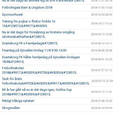
Nu är det dags att anmäla sig till SFK:s årsfest&#128515;
2018-11-21 00:18
Fotbollsgala Barn & Ungdom 2018
2018-11-05 15:00
Sponsorhuset
2018-10-23 08:49
Träning för pojkar o flickor födda 12-
2018-10-17 19:16
13&#128515;&#9917;&#65039;
Nu är det dags för försäljning av höstens omgång
2018-09-19 19:30
idrottsrabatthäften&#128515;
Svarteborg FK:s Familjedag&#128515;
2018-08-14 14:17
Fixardag på Sjövallen lördag 11/8 9.00-14.00
2018-08-08 23:08
Svarteborg FK håller familjedag på Sjövallen lördagen
2018-08-01 22:23
18/8&#128515;
Fotbollsskolan
2018-07-27 21:12
2018&#9917;&#65039;&#9728;&#65039;&#128515;
Tack för årets
2018-07-15 21:09
fotbollsskola&#9728;&#65039;&#9917;&#65039;&#128515;
Ett år har gått så nu är det dags igen, Gothia Cup
2018-07-15 11:31
2018&#9917;&#65039;&#128515;
Riktigt tråkiga nyheter!
2018-07-08 10:33
Skogsvallen
2018-06-18 09:49