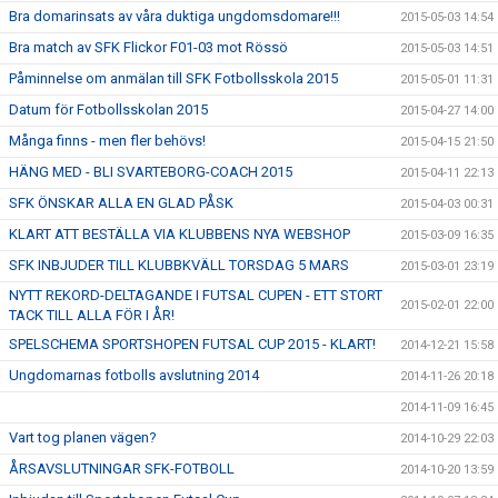
Bra domarinsats av våra duktiga ungdomsdomare!!!
2015-05-03 14:54
Bra match av SFK Flickor F01-03 mot Rössö
2015-05-03 14:51
Påminnelse om anmälan till SFK Fotbollsskola 2015
2015-05-01 11:31
Datum för Fotbollsskolan 2015
2015-04-27 14:00
Många finns - men fler behövs!
2015-04-15 21:50
HÄNG MED - BLI SVARTEBORG-COACH 2015
2015-04-11 22:13
SFK ÖNSKAR ALLA EN GLAD PÅSK
2015-04-03 00:31
KLART ATT BESTÄLLA VIA KLUBBENS NYA WEBSHOP
2015-03-09 16:35
SFK INBJUDER TILL KLUBBKVÄLL TORSDAG 5 MARS
2015-03-01 23:19
NYTT REKORD-DELTAGANDE I FUTSAL CUPEN - ETT STORT
2015-02-01 22:00
TACK TILL ALLA FÖR I ÅR!
SPELSCHEMA SPORTSHOPEN FUTSAL CUP 2015 - KLART!
2014-12-21 15:58
Ungdomarnas fotbolls avslutning 2014
2014-11-26 20:18
2014-11-09 16:45
Vart tog planen vägen?
2014-10-29 22:03
ÅRSAVSLUTNINGAR SFK-FOTBOLL
2014-10-20 13:59