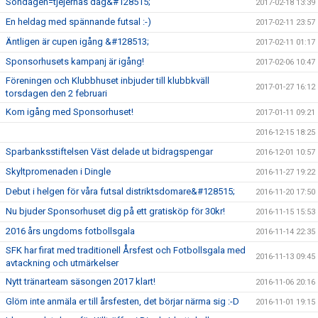
Söndagen=tjejernas dag&#128515;
2017-02-18 13:39
En heldag med spännande futsal :-)
2017-02-11 23:57
Äntligen är cupen igång &#128513;
2017-02-11 01:17
Sponsorhusets kampanj är igång!
2017-02-06 10:47
Föreningen och Klubbhuset inbjuder till klubbkväll
2017-01-27 16:12
torsdagen den 2 februari
Kom igång med Sponsorhuset!
2017-01-11 09:21
2016-12-15 18:25
Sparbanksstiftelsen Väst delade ut bidragspengar
2016-12-01 10:57
Skyltpromenaden i Dingle
2016-11-27 19:22
Debut i helgen för våra futsal distriktsdomare&#128515;
2016-11-20 17:50
Nu bjuder Sponsorhuset dig på ett gratisköp för 30kr!
2016-11-15 15:53
2016 års ungdoms fotbollsgala
2016-11-14 22:35
SFK har firat med traditionell Årsfest och Fotbollsgala med
2016-11-13 09:45
avtackning och utmärkelser
Nytt tränarteam säsongen 2017 klart!
2016-11-06 20:16
Glöm inte anmäla er till årsfesten, det börjar närma sig :-D
2016-11-01 19:15