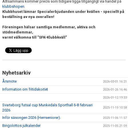
KONSTGRÄS
Alltsammans kommer precis som tidigare ligga tillgängligt via handel på
klubbshopen
.
Klubbhuset lämnar Specialerbjudanden under kvällen - speciellt på
SPONSORHUSET
beställning av nya overallen!
GRÄSROTEN
Föreningen hälsar samtliga medlemmar, aktiva och
stödmedlemmar,
varmt välkomna till ”SFK-Klubbkväll”
Nyhetsarkiv
Årsmöte
2026-03-01 16:21
Information om fritidskortet
2026-01-26 16:46
2026-01-12 19:33
Svarteborg futsal cup Munkedals Sporthall 6-8 februari
2025-11-19 10:58
2026
Inför säsongen 2026 (Herrseniorer).
2025-11-06 11:57
Bingolottos julkalender
2025-11-05 21:09