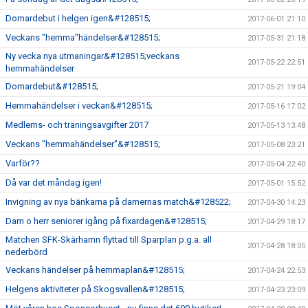
Domardebut i helgen igen&#128515;
2017-06-01 21:10
Veckans "hemma"händelser&#128515;
2017-05-31 21:18
Ny vecka nya utmaningar&#128515;veckans
2017-05-22 22:51
hemmahändelser
Domardebut&#128515;
2017-05-21 19:04
Hemmahändelser i veckan&#128515;
2017-05-16 17:02
Medlems- och träningsavgifter 2017
2017-05-13 13:48
Veckans "hemmahändelser"&#128515;
2017-05-08 23:21
Varför??
2017-05-04 22:40
Då var det måndag igen!
2017-05-01 15:52
Invigning av nya bänkarna på damernas match&#128522;
2017-04-30 14:23
Dam o herr seniorer igång på fixardagen&#128515;
2017-04-29 18:17
Matchen SFK-Skärhamn flyttad till Sparplan p.g.a. all
2017-04-28 18:05
nederbörd
Veckans händelser på hemmaplan&#128515;
2017-04-24 22:53
Helgens aktiviteter på Skogsvallen&#128515;
2017-04-23 23:09