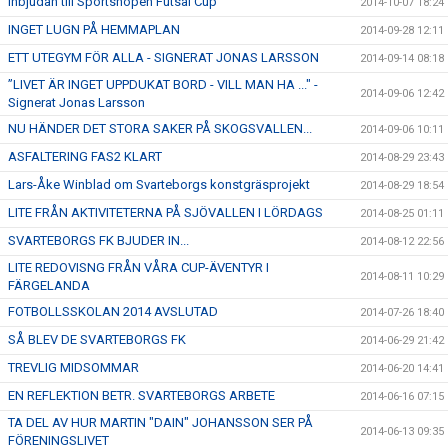
Inbjudan till Sportshopen Futsal Cup
2014-10-07 18:24
INGET LUGN PÅ HEMMAPLAN
2014-09-28 12:11
ETT UTEGYM FÖR ALLA - SIGNERAT JONAS LARSSON
2014-09-14 08:18
”LIVET ÄR INGET UPPDUKAT BORD - VILL MAN HA ..." -
2014-09-06 12:42
Signerat Jonas Larsson
NU HÄNDER DET STORA SAKER PÅ SKOGSVALLEN...
2014-09-06 10:11
ASFALTERING FAS2 KLART
2014-08-29 23:43
Lars-Åke Winblad om Svarteborgs konstgräsprojekt
2014-08-29 18:54
LITE FRÅN AKTIVITETERNA PÅ SJÖVALLEN I LÖRDAGS
2014-08-25 01:11
SVARTEBORGS FK BJUDER IN...
2014-08-12 22:56
LITE REDOVISNG FRÅN VÅRA CUP-ÄVENTYR I
2014-08-11 10:29
FÄRGELANDA
FOTBOLLSSKOLAN 2014 AVSLUTAD
2014-07-26 18:40
SÅ BLEV DE SVARTEBORGS FK
2014-06-29 21:42
TREVLIG MIDSOMMAR
2014-06-20 14:41
EN REFLEKTION BETR. SVARTEBORGS ARBETE
2014-06-16 07:15
TA DEL AV HUR MARTIN "DAIN" JOHANSSON SER PÅ
2014-06-13 09:35
FÖRENINGSLIVET