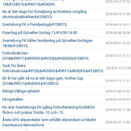
2018-10-17 19:16
13&#128515;&#9917;&#65039;
Nu är det dags för försäljning av höstens omgång
2018-09-19 19:30
idrottsrabatthäften&#128515;
Svarteborg FK:s Familjedag&#128515;
2018-08-14 14:17
Fixardag på Sjövallen lördag 11/8 9.00-14.00
2018-08-08 23:08
Svarteborg FK håller familjedag på Sjövallen lördagen
2018-08-01 22:23
18/8&#128515;
Fotbollsskolan
2018-07-27 21:12
2018&#9917;&#65039;&#9728;&#65039;&#128515;
Tack för årets
2018-07-15 21:09
fotbollsskola&#9728;&#65039;&#9917;&#65039;&#128515;
Ett år har gått så nu är det dags igen, Gothia Cup
2018-07-15 11:31
2018&#9917;&#65039;&#128515;
Riktigt tråkiga nyheter!
2018-07-08 10:33
Skogsvallen
2018-06-18 09:49
Nu drar Svarteborgs FK igång fotbollsträning/bollekför
2018-06-02 11:28
flickor och pojkar födda -12 och -13
Årets SFK-stipendiater som erhållit stipendium ur Martin
2018-05-27 19:40
Davidssons Minnesfond.