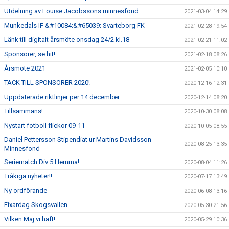
Utdelning av Louise Jacobssons minnesfond.
2021-03-04 14:29
Munkedals IF &#10084;&#65039; Svarteborg FK
2021-02-28 19:54
Länk till digitalt årsmöte onsdag 24/2 kl.18
2021-02-21 11:02
Sponsorer, se hit!
2021-02-18 08:26
Årsmöte 2021
2021-02-05 10:10
TACK TILL SPONSORER 2020!
2020-12-16 12:31
Uppdaterade riktlinjer per 14 december
2020-12-14 08:20
Tillsammans!
2020-10-30 08:08
Nystart fotboll flickor 09-11
2020-10-05 08:55
Daniel Pettersson Stipendiat ur Martins Davidsson
2020-08-25 13:35
Minnesfond
Seriematch Div 5 Hemma!
2020-08-04 11:26
Tråkiga nyheter!!
2020-07-17 13:49
Ny ordförande
2020-06-08 13:16
Fixardag Skogsvallen
2020-05-30 21:56
Vilken Maj vi haft!
2020-05-29 10:36