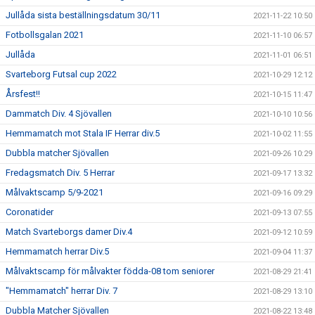
Jullåda sista beställningsdatum 30/11
2021-11-22 10:50
Fotbollsgalan 2021
2021-11-10 06:57
Jullåda
2021-11-01 06:51
Svarteborg Futsal cup 2022
2021-10-29 12:12
Årsfest!!
2021-10-15 11:47
Dammatch Div. 4 Sjövallen
2021-10-10 10:56
Hemmamatch mot Stala IF Herrar div.5
2021-10-02 11:55
Dubbla matcher Sjövallen
2021-09-26 10:29
Fredagsmatch Div. 5 Herrar
2021-09-17 13:32
Målvaktscamp 5/9-2021
2021-09-16 09:29
Coronatider
2021-09-13 07:55
Match Svarteborgs damer Div.4
2021-09-12 10:59
Hemmamatch herrar Div.5
2021-09-04 11:37
Målvaktscamp för målvakter födda-08 tom seniorer
2021-08-29 21:41
"Hemmamatch" herrar Div. 7
2021-08-29 13:10
Dubbla Matcher Sjövallen
2021-08-22 13:48