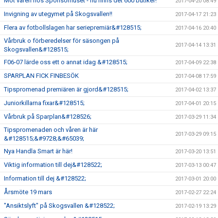
Möt våren hos Sponsorhuset - nu finns det 600 butiker!
2017-04-20 08:49
Invigning av utegymet på Skogsvallen!!
2017-04-17 21:23
Flera av fotbollslagen har seriepremiär&#128515;
2017-04-16 20:40
Vårbruk o förberedelser för säsongen på
2017-04-14 13:31
Skogsvallen&#128515;
F06-07 lärde oss ett o annat idag &#128515;
2017-04-09 22:38
SPARPLAN FICK FINBESÖK
2017-04-08 17:59
Tipspromenad premiären är gjord&#128515;
2017-04-02 13:37
Juniorkillarna fixar&#128515;
2017-04-01 20:15
Vårbruk på Sparplan&#128526;
2017-03-29 11:34
Tipspromenaden och våren är här
2017-03-29 09:15
&#128515;&#9728;&#65039;
Nya Handla Smart är här!
2017-03-20 13:51
Viktig information till dej&#128522;
2017-03-13 00:47
Information till dej &#128522;
2017-03-01 20:00
Årsmöte 19 mars
2017-02-27 22:24
"Ansiktslyft" på Skogsvallen &#128522;
2017-02-19 13:29