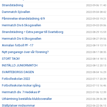
Strandstädning
2022-09-06 11:40
Dammatch Sjövallen
2022-09-04 08:42
Påminnelse strandstädning 4/9
2022-09-03 19:21
Herrmatch Div.6 Skogsvallen
2022-09-03 09:06
Strandstädning = Extra pengar till Svarteborg
2022-08-29 15:59
Herrmatch Div 6 Skogsvallen
2022-08-27 09:56
Anmälan fotboll PF -17
2022-08-19 13:19
Nytt pengaregn över vår förening?
2022-08-17 08:35
STORT TACK!
2022-08-14 18:15
INSTÄLLD JUNIORMATCH
2022-08-12 20:13
SVARTEBORGS DAGEN
2022-08-04 16:29
Fotbollsskolan 2022
2022-07-17 20:39
Fotbollsskolan kickar igång.
2022-07-15 16:46
Herrmatch div. 7 Hedekas IP
2022-07-06 12:39
Uthämtning beställda klubboveraller
2022-06-28 06:38
Ställplatser midsommar
2022-06-22 06:15