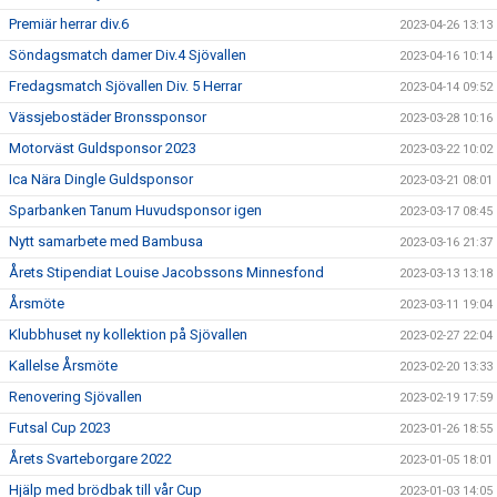
Premiär herrar div.6
2023-04-26 13:13
Söndagsmatch damer Div.4 Sjövallen
2023-04-16 10:14
Fredagsmatch Sjövallen Div. 5 Herrar
2023-04-14 09:52
Vässjebostäder Bronssponsor
2023-03-28 10:16
Motorväst Guldsponsor 2023
2023-03-22 10:02
Ica Nära Dingle Guldsponsor
2023-03-21 08:01
Sparbanken Tanum Huvudsponsor igen
2023-03-17 08:45
Nytt samarbete med Bambusa
2023-03-16 21:37
Årets Stipendiat Louise Jacobssons Minnesfond
2023-03-13 13:18
Årsmöte
2023-03-11 19:04
Klubbhuset ny kollektion på Sjövallen
2023-02-27 22:04
Kallelse Årsmöte
2023-02-20 13:33
Renovering Sjövallen
2023-02-19 17:59
Futsal Cup 2023
2023-01-26 18:55
Årets Svarteborgare 2022
2023-01-05 18:01
Hjälp med brödbak till vår Cup
2023-01-03 14:05