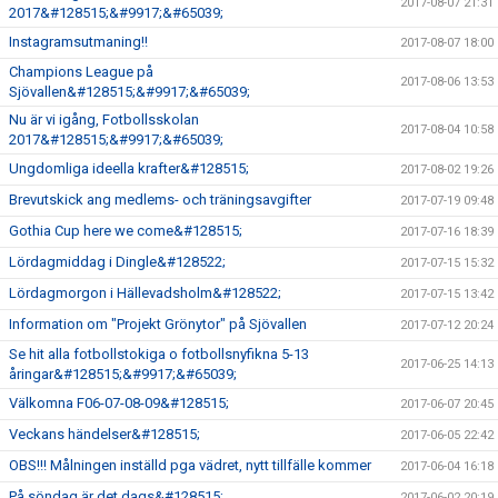
2017-08-07 21:31
2017&#128515;&#9917;&#65039;
Instagramsutmaning!!
2017-08-07 18:00
Champions League på
2017-08-06 13:53
Sjövallen&#128515;&#9917;&#65039;
Nu är vi igång, Fotbollsskolan
2017-08-04 10:58
2017&#128515;&#9917;&#65039;
Ungdomliga ideella krafter&#128515;
2017-08-02 19:26
Brevutskick ang medlems- och träningsavgifter
2017-07-19 09:48
Gothia Cup here we come&#128515;
2017-07-16 18:39
Lördagmiddag i Dingle&#128522;
2017-07-15 15:32
Lördagmorgon i Hällevadsholm&#128522;
2017-07-15 13:42
Information om "Projekt Grönytor" på Sjövallen
2017-07-12 20:24
Se hit alla fotbollstokiga o fotbollsnyfikna 5-13
2017-06-25 14:13
åringar&#128515;&#9917;&#65039;
Välkomna F06-07-08-09&#128515;
2017-06-07 20:45
Veckans händelser&#128515;
2017-06-05 22:42
OBS!!! Målningen inställd pga vädret, nytt tillfälle kommer
2017-06-04 16:18
På söndag är det dags&#128515;
2017-06-02 20:19