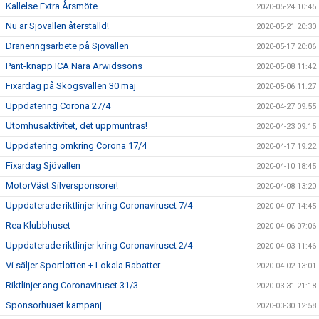
Kallelse Extra Årsmöte
2020-05-24 10:45
Nu är Sjövallen återställd!
2020-05-21 20:30
Dräneringsarbete på Sjövallen
2020-05-17 20:06
Pant-knapp ICA Nära Arwidssons
2020-05-08 11:42
Fixardag på Skogsvallen 30 maj
2020-05-06 11:27
Uppdatering Corona 27/4
2020-04-27 09:55
Utomhusaktivitet, det uppmuntras!
2020-04-23 09:15
Uppdatering omkring Corona 17/4
2020-04-17 19:22
Fixardag Sjövallen
2020-04-10 18:45
MotorVäst Silversponsorer!
2020-04-08 13:20
Uppdaterade riktlinjer kring Coronaviruset 7/4
2020-04-07 14:45
Rea Klubbhuset
2020-04-06 07:06
Uppdaterade riktlinjer kring Coronaviruset 2/4
2020-04-03 11:46
Vi säljer Sportlotten + Lokala Rabatter
2020-04-02 13:01
Riktlinjer ang Coronaviruset 31/3
2020-03-31 21:18
Sponsorhuset kampanj
2020-03-30 12:58