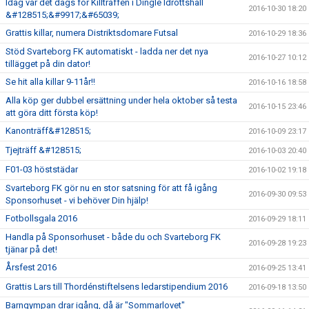
Idag var det dags för Killträffen i Dingle Idrottshall
2016-10-30 18:20
&#128515;&#9917;&#65039;
Grattis killar, numera Distriktsdomare Futsal
2016-10-29 18:36
Stöd Svarteborg FK automatiskt - ladda ner det nya
2016-10-27 10:12
tillägget på din dator!
Se hit alla killar 9-11år!!
2016-10-16 18:58
Alla köp ger dubbel ersättning under hela oktober så testa
2016-10-15 23:46
att göra ditt första köp!
Kanonträff&#128515;
2016-10-09 23:17
Tjejträff &#128515;
2016-10-03 20:40
F01-03 höststädar
2016-10-02 19:18
Svarteborg FK gör nu en stor satsning för att få igång
2016-09-30 09:53
Sponsorhuset - vi behöver Din hjälp!
Fotbollsgala 2016
2016-09-29 18:11
Handla på Sponsorhuset - både du och Svarteborg FK
2016-09-28 19:23
tjänar på det!
Årsfest 2016
2016-09-25 13:41
Grattis Lars till Thordénstiftelsens ledarstipendium 2016
2016-09-18 13:50
Barngympan drar igång, då är "Sommarlovet"