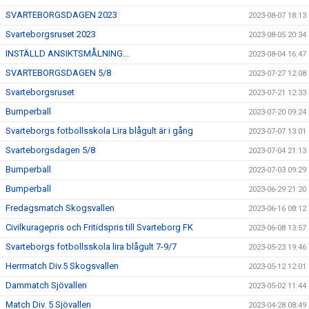
SVARTEBORGSDAGEN 2023
2023-08-07 18:13
Svarteborgsruset 2023
2023-08-05 20:34
INSTÄLLD ANSIKTSMÅLNING...
2023-08-04 16:47
SVARTEBORGSDAGEN 5/8
2023-07-27 12:08
Svarteborgsruset
2023-07-21 12:33
Bumperball
2023-07-20 09:24
Svarteborgs fotbollsskola Lira blågult är i gång
2023-07-07 13:01
Svarteborgsdagen 5/8
2023-07-04 21:13
Bumperball
2023-07-03 09:29
Bumperball
2023-06-29 21:20
Fredagsmatch Skogsvallen
2023-06-16 08:12
Civilkuragepris och Fritidspris till Svarteborg FK
2023-06-08 13:57
Svarteborgs fotbollsskola lira blågult 7-9/7
2023-05-23 19:46
Herrmatch Div.5 Skogsvallen
2023-05-12 12:01
Dammatch Sjövallen
2023-05-02 11:44
Match Div. 5 Sjövallen
2023-04-28 08:49