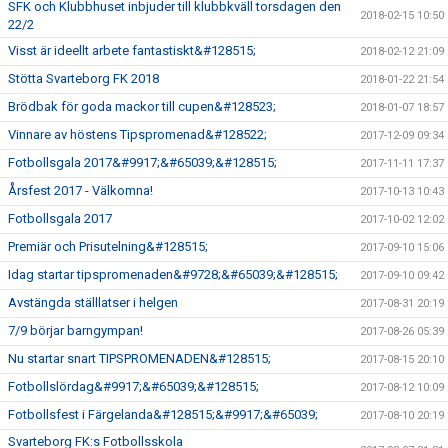
SFK och Klubbhuset inbjuder till klubbkväll torsdagen den
2018-02-15 10:50
22/2
Visst är ideellt arbete fantastiskt&#128515;
2018-02-12 21:09
Stötta Svarteborg FK 2018
2018-01-22 21:54
Brödbak för goda mackor till cupen&#128523;
2018-01-07 18:57
Vinnare av höstens Tipspromenad&#128522;
2017-12-09 09:34
Fotbollsgala 2017&#9917;&#65039;&#128515;
2017-11-11 17:37
Årsfest 2017 - Välkomna!
2017-10-13 10:43
Fotbollsgala 2017
2017-10-02 12:02
Premiär och Prisutelning&#128515;
2017-09-10 15:06
Idag startar tipspromenaden&#9728;&#65039;&#128515;
2017-09-10 09:42
Avstängda ställlatser i helgen
2017-08-31 20:19
7/9 börjar barngympan!
2017-08-26 05:39
Nu startar snart TIPSPROMENADEN&#128515;
2017-08-15 20:10
Fotbollslördag&#9917;&#65039;&#128515;
2017-08-12 10:09
Fotbollsfest i Färgelanda&#128515;&#9917;&#65039;
2017-08-10 20:19
Svarteborg FK:s Fotbollsskola