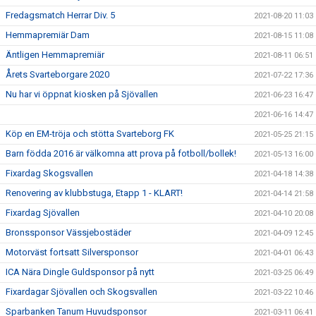
Fredagsmatch Herrar Div. 5
2021-08-20 11:03
Hemmapremiär Dam
2021-08-15 11:08
Äntligen Hemmapremiär
2021-08-11 06:51
Årets Svarteborgare 2020
2021-07-22 17:36
Nu har vi öppnat kiosken på Sjövallen
2021-06-23 16:47
2021-06-16 14:47
Köp en EM-tröja och stötta Svarteborg FK
2021-05-25 21:15
Barn födda 2016 är välkomna att prova på fotboll/bollek!
2021-05-13 16:00
Fixardag Skogsvallen
2021-04-18 14:38
Renovering av klubbstuga, Etapp 1 - KLART!
2021-04-14 21:58
Fixardag Sjövallen
2021-04-10 20:08
Bronssponsor Vässjebostäder
2021-04-09 12:45
Motorväst fortsatt Silversponsor
2021-04-01 06:43
ICA Nära Dingle Guldsponsor på nytt
2021-03-25 06:49
Fixardagar Sjövallen och Skogsvallen
2021-03-22 10:46
Sparbanken Tanum Huvudsponsor
2021-03-11 06:41