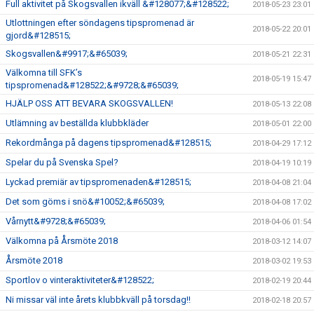
Full aktivitet på Skogsvallen ikväll &#128077;&#128522;
2018-05-23 23:01
Utlottningen efter söndagens tipspromenad är
2018-05-22 20:01
gjord&#128515;
Skogsvallen&#9917;&#65039;
2018-05-21 22:31
Välkomna till SFK’s
2018-05-19 15:47
tipspromenad&#128522;&#9728;&#65039;
HJÄLP OSS ATT BEVARA SKOGSVALLEN!
2018-05-13 22:08
Utlämning av beställda klubbkläder
2018-05-01 22:00
Rekordmånga på dagens tipspromenad&#128515;
2018-04-29 17:12
Spelar du på Svenska Spel?
2018-04-19 10:19
Lyckad premiär av tipspromenaden&#128515;
2018-04-08 21:04
Det som göms i snö&#10052;&#65039;
2018-04-08 17:02
Vårnytt&#9728;&#65039;
2018-04-06 01:54
Välkomna på Årsmöte 2018
2018-03-12 14:07
Årsmöte 2018
2018-03-02 19:53
Sportlov o vinteraktiviteter&#128522;
2018-02-19 20:44
Ni missar väl inte årets klubbkväll på torsdag!!
2018-02-18 20:57