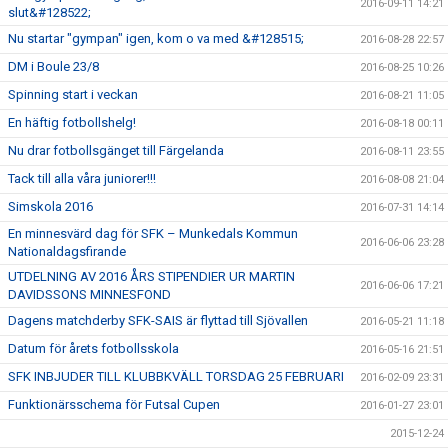
2016-09-11 14:21
slut&#128522;
Nu startar "gympan" igen, kom o va med &#128515;
2016-08-28 22:57
DM i Boule 23/8
2016-08-25 10:26
Spinning start i veckan
2016-08-21 11:05
En häftig fotbollshelg!
2016-08-18 00:11
Nu drar fotbollsgänget till Färgelanda
2016-08-11 23:55
Tack till alla våra juniorer!!!
2016-08-08 21:04
Simskola 2016
2016-07-31 14:14
En minnesvärd dag för SFK – Munkedals Kommun
2016-06-06 23:28
Nationaldagsfirande
UTDELNING AV 2016 ÅRS STIPENDIER UR MARTIN
2016-06-06 17:21
DAVIDSSONS MINNESFOND
Dagens matchderby SFK-SAIS är flyttad till Sjövallen
2016-05-21 11:18
Datum för årets fotbollsskola
2016-05-16 21:51
SFK INBJUDER TILL KLUBBKVÄLL TORSDAG 25 FEBRUARI
2016-02-09 23:31
Funktionärsschema för Futsal Cupen
2016-01-27 23:01
2015-12-24