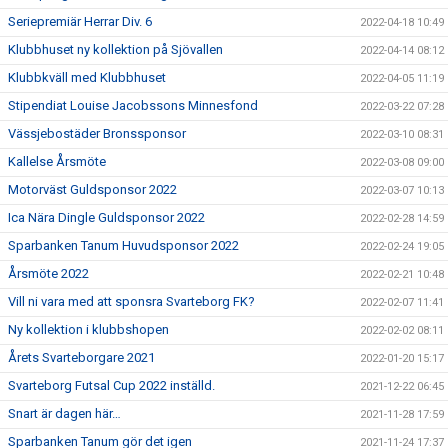
Seriepremiär Herrar Div. 6
2022-04-18 10:49
Klubbhuset ny kollektion på Sjövallen
2022-04-14 08:12
Klubbkväll med Klubbhuset
2022-04-05 11:19
Stipendiat Louise Jacobssons Minnesfond
2022-03-22 07:28
Vässjebostäder Bronssponsor
2022-03-10 08:31
Kallelse Årsmöte
2022-03-08 09:00
Motorväst Guldsponsor 2022
2022-03-07 10:13
Ica Nära Dingle Guldsponsor 2022
2022-02-28 14:59
Sparbanken Tanum Huvudsponsor 2022
2022-02-24 19:05
Årsmöte 2022
2022-02-21 10:48
Vill ni vara med att sponsra Svarteborg FK?
2022-02-07 11:41
Ny kollektion i klubbshopen
2022-02-02 08:11
Årets Svarteborgare 2021
2022-01-20 15:17
Svarteborg Futsal Cup 2022 inställd.
2021-12-22 06:45
Snart är dagen här…
2021-11-28 17:59
Sparbanken Tanum gör det igen
2021-11-24 17:37