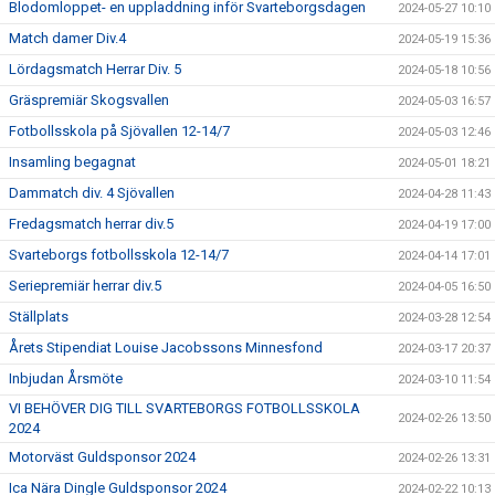
Blodomloppet- en uppladdning inför Svarteborgsdagen
2024-05-27 10:10
Match damer Div.4
2024-05-19 15:36
Lördagsmatch Herrar Div. 5
2024-05-18 10:56
Gräspremiär Skogsvallen
2024-05-03 16:57
Fotbollsskola på Sjövallen 12-14/7
2024-05-03 12:46
Insamling begagnat
2024-05-01 18:21
Dammatch div. 4 Sjövallen
2024-04-28 11:43
Fredagsmatch herrar div.5
2024-04-19 17:00
Svarteborgs fotbollsskola 12-14/7
2024-04-14 17:01
Seriepremiär herrar div.5
2024-04-05 16:50
Ställplats
2024-03-28 12:54
Årets Stipendiat Louise Jacobssons Minnesfond
2024-03-17 20:37
Inbjudan Årsmöte
2024-03-10 11:54
VI BEHÖVER DIG TILL SVARTEBORGS FOTBOLLSSKOLA
2024-02-26 13:50
2024
Motorväst Guldsponsor 2024
2024-02-26 13:31
Ica Nära Dingle Guldsponsor 2024
2024-02-22 10:13