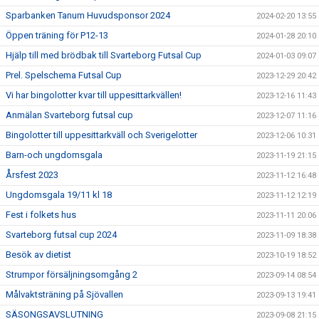
Sparbanken Tanum Huvudsponsor 2024
2024-02-20 13:55
Öppen träning för P12-13
2024-01-28 20:10
Hjälp till med brödbak till Svarteborg Futsal Cup
2024-01-03 09:07
Prel. Spelschema Futsal Cup
2023-12-29 20:42
Vi har bingolotter kvar till uppesittarkvällen!
2023-12-16 11:43
Anmälan Svarteborg futsal cup
2023-12-07 11:16
Bingolotter till uppesittarkväll och Sverigelotter
2023-12-06 10:31
Barn-och ungdomsgala
2023-11-19 21:15
Årsfest 2023
2023-11-12 16:48
Ungdomsgala 19/11 kl 18
2023-11-12 12:19
Fest i folkets hus
2023-11-11 20:06
Svarteborg futsal cup 2024
2023-11-09 18:38
Besök av dietist
2023-10-19 18:52
Strumpor försäljningsomgång 2
2023-09-14 08:54
Målvaktsträning på Sjövallen
2023-09-13 19:41
SÄSONGSAVSLUTNING
2023-09-08 21:15