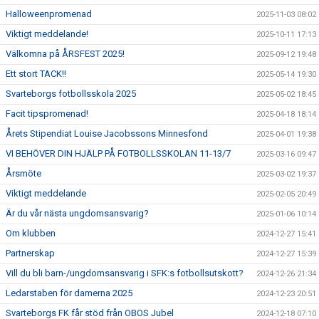
Halloweenpromenad
2025-11-03 08:02
Viktigt meddelande!
2025-10-11 17:13
Välkomna på ÅRSFEST 2025!
2025-09-12 19:48
Ett stort TACK!!
2025-05-14 19:30
Svarteborgs fotbollsskola 2025
2025-05-02 18:45
Facit tipspromenad!
2025-04-18 18:14
Årets Stipendiat Louise Jacobssons Minnesfond
2025-04-01 19:38
VI BEHÖVER DIN HJÄLP PÅ FOTBOLLSSKOLAN 11-13/7
2025-03-16 09:47
Årsmöte
2025-03-02 19:37
Viktigt meddelande
2025-02-05 20:49
Är du vår nästa ungdomsansvarig?
2025-01-06 10:14
Om klubben
2024-12-27 15:41
Partnerskap
2024-12-27 15:39
Vill du bli barn-/ungdomsansvarig i SFK:s fotbollsutskott?
2024-12-26 21:34
Ledarstaben för damerna 2025
2024-12-23 20:51
Svarteborgs FK får stöd från OBOS Jubel
2024-12-18 07:10