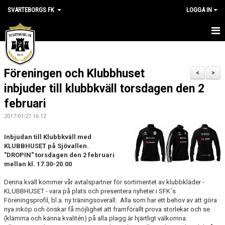
SVARTEBORGS FK
LOGGA IN
HEM
Föreningen och Klubbhuset
NYHETER
<
>
inbjuder till klubbkväll torsdagen den 2
OM KLUBBEN
februari
KALENDER
2017-01-27 16:12
Inbjudan till Klubbkväll med
VÅRA LAG
KLUBBHUSET på Sjövallen.
"DROPIN" t
orsdagen den 2 februari
KLUBBSHOP
mellan kl. 17.30-20.00
MEDLEM
Denna kväll kommer vår avtalspartner för sortimentet av klubbkläder -
KLUBBHUSET - vara på plats och presentera nyheter i SFK´s
Föreningsprofil, bl.a. ny träningsoverall. Alla som har ett behov av att göra
VÅRA MATCHER
nya inköp och önskar få möjlighet att framförallt prova storlekar och se
(klämma och känna kvalitén) på alla plagg är hjärtligt välkomna.