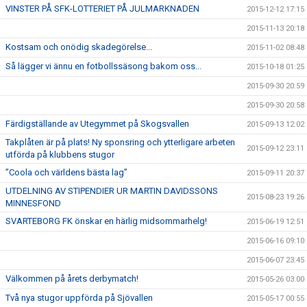
VINSTER PÅ SFK-LOTTERIET PÅ JULMARKNADEN
2015-12-12 17:15
2015-11-13 20:18
Kostsam och onödig skadegörelse...
2015-11-02 08:48
Så lägger vi ännu en fotbollssäsong bakom oss...
2015-10-18 01:25
2015-09-30 20:59
2015-09-30 20:58
Färdigställande av Utegymmet på Skogsvallen
2015-09-13 12:02
Takplåten är på plats! Ny sponsring och ytterligare arbeten
2015-09-12 23:11
utförda på klubbens stugor
”Coola och världens bästa lag”
2015-09-11 20:37
UTDELNING AV STIPENDIER UR MARTIN DAVIDSSONS
2015-08-23 19:26
MINNESFOND
SVARTEBORG FK önskar en härlig midsommarhelg!
2015-06-19 12:51
2015-06-16 09:10
2015-06-07 23:45
Välkommen på årets derbymatch!
2015-05-26 03:00
Två nya stugor uppförda på Sjövallen
2015-05-17 00:55