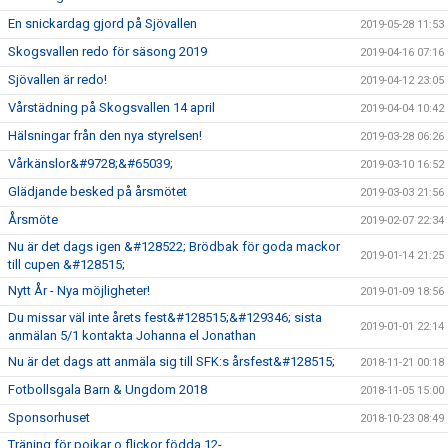
En snickardag gjord på Sjövallen
2019-05-28 11:53
Skogsvallen redo för säsong 2019
2019-04-16 07:16
Sjövallen är redo!
2019-04-12 23:05
Vårstädning på Skogsvallen 14 april
2019-04-04 10:42
Hälsningar från den nya styrelsen!
2019-03-28 06:26
Vårkänslor&#9728;&#65039;
2019-03-10 16:52
Glädjande besked på årsmötet
2019-03-03 21:56
Årsmöte
2019-02-07 22:34
Nu är det dags igen &#128522; Brödbak för goda mackor
2019-01-14 21:25
till cupen &#128515;
Nytt År - Nya möjligheter!
2019-01-09 18:56
Du missar väl inte årets fest&#128515;&#129346; sista
2019-01-01 22:14
anmälan 5/1 kontakta Johanna el Jonathan
Nu är det dags att anmäla sig till SFK:s årsfest&#128515;
2018-11-21 00:18
Fotbollsgala Barn & Ungdom 2018
2018-11-05 15:00
Sponsorhuset
2018-10-23 08:49
Träning för pojkar o flickor födda 12-