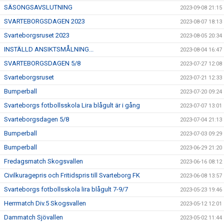
SÄSONGSAVSLUTNING
2023-09-08 21:15
SVARTEBORGSDAGEN 2023
2023-08-07 18:13
Svarteborgsruset 2023
2023-08-05 20:34
INSTÄLLD ANSIKTSMÅLNING...
2023-08-04 16:47
SVARTEBORGSDAGEN 5/8
2023-07-27 12:08
Svarteborgsruset
2023-07-21 12:33
Bumperball
2023-07-20 09:24
Svarteborgs fotbollsskola Lira blågult är i gång
2023-07-07 13:01
Svarteborgsdagen 5/8
2023-07-04 21:13
Bumperball
2023-07-03 09:29
Bumperball
2023-06-29 21:20
Fredagsmatch Skogsvallen
2023-06-16 08:12
Civilkuragepris och Fritidspris till Svarteborg FK
2023-06-08 13:57
Svarteborgs fotbollsskola lira blågult 7-9/7
2023-05-23 19:46
Herrmatch Div.5 Skogsvallen
2023-05-12 12:01
Dammatch Sjövallen
2023-05-02 11:44