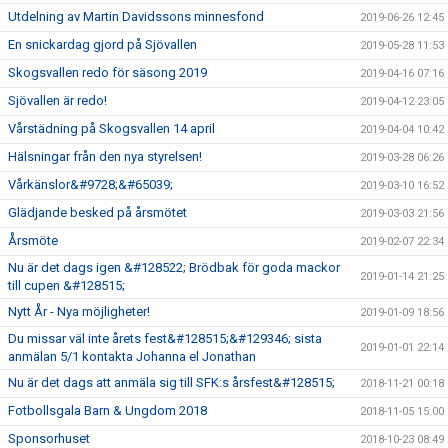
Utdelning av Martin Davidssons minnesfond
2019-06-26 12:45
En snickardag gjord på Sjövallen
2019-05-28 11:53
Skogsvallen redo för säsong 2019
2019-04-16 07:16
Sjövallen är redo!
2019-04-12 23:05
Vårstädning på Skogsvallen 14 april
2019-04-04 10:42
Hälsningar från den nya styrelsen!
2019-03-28 06:26
Vårkänslor&#9728;&#65039;
2019-03-10 16:52
Glädjande besked på årsmötet
2019-03-03 21:56
Årsmöte
2019-02-07 22:34
Nu är det dags igen &#128522; Brödbak för goda mackor
2019-01-14 21:25
till cupen &#128515;
Nytt År - Nya möjligheter!
2019-01-09 18:56
Du missar väl inte årets fest&#128515;&#129346; sista
2019-01-01 22:14
anmälan 5/1 kontakta Johanna el Jonathan
Nu är det dags att anmäla sig till SFK:s årsfest&#128515;
2018-11-21 00:18
Fotbollsgala Barn & Ungdom 2018
2018-11-05 15:00
Sponsorhuset
2018-10-23 08:49