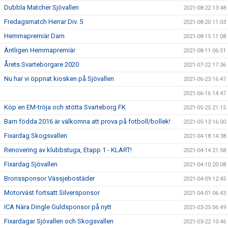
Dubbla Matcher Sjövallen
2021-08-22 13:48
Fredagsmatch Herrar Div. 5
2021-08-20 11:03
Hemmapremiär Dam
2021-08-15 11:08
Äntligen Hemmapremiär
2021-08-11 06:51
Årets Svarteborgare 2020
2021-07-22 17:36
Nu har vi öppnat kiosken på Sjövallen
2021-06-23 16:47
2021-06-16 14:47
Köp en EM-tröja och stötta Svarteborg FK
2021-05-25 21:15
Barn födda 2016 är välkomna att prova på fotboll/bollek!
2021-05-13 16:00
Fixardag Skogsvallen
2021-04-18 14:38
Renovering av klubbstuga, Etapp 1 - KLART!
2021-04-14 21:58
Fixardag Sjövallen
2021-04-10 20:08
Bronssponsor Vässjebostäder
2021-04-09 12:45
Motorväst fortsatt Silversponsor
2021-04-01 06:43
ICA Nära Dingle Guldsponsor på nytt
2021-03-25 06:49
Fixardagar Sjövallen och Skogsvallen
2021-03-22 10:46