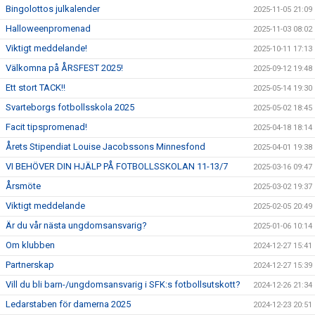
Bingolottos julkalender
2025-11-05 21:09
Halloweenpromenad
2025-11-03 08:02
Viktigt meddelande!
2025-10-11 17:13
Välkomna på ÅRSFEST 2025!
2025-09-12 19:48
Ett stort TACK!!
2025-05-14 19:30
Svarteborgs fotbollsskola 2025
2025-05-02 18:45
Facit tipspromenad!
2025-04-18 18:14
Årets Stipendiat Louise Jacobssons Minnesfond
2025-04-01 19:38
VI BEHÖVER DIN HJÄLP PÅ FOTBOLLSSKOLAN 11-13/7
2025-03-16 09:47
Årsmöte
2025-03-02 19:37
Viktigt meddelande
2025-02-05 20:49
Är du vår nästa ungdomsansvarig?
2025-01-06 10:14
Om klubben
2024-12-27 15:41
Partnerskap
2024-12-27 15:39
Vill du bli barn-/ungdomsansvarig i SFK:s fotbollsutskott?
2024-12-26 21:34
Ledarstaben för damerna 2025
2024-12-23 20:51