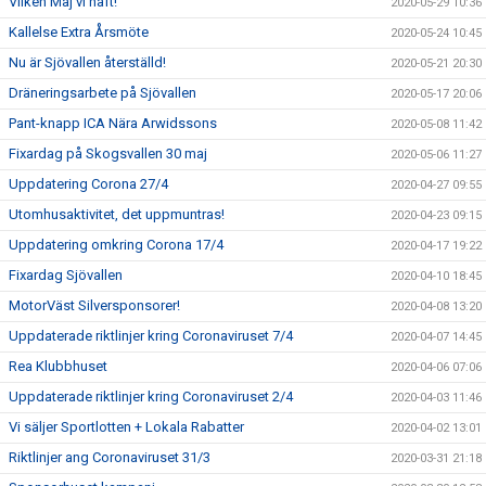
Vilken Maj vi haft!
2020-05-29 10:36
Kallelse Extra Årsmöte
2020-05-24 10:45
Nu är Sjövallen återställd!
2020-05-21 20:30
Dräneringsarbete på Sjövallen
2020-05-17 20:06
Pant-knapp ICA Nära Arwidssons
2020-05-08 11:42
Fixardag på Skogsvallen 30 maj
2020-05-06 11:27
Uppdatering Corona 27/4
2020-04-27 09:55
Utomhusaktivitet, det uppmuntras!
2020-04-23 09:15
Uppdatering omkring Corona 17/4
2020-04-17 19:22
Fixardag Sjövallen
2020-04-10 18:45
MotorVäst Silversponsorer!
2020-04-08 13:20
Uppdaterade riktlinjer kring Coronaviruset 7/4
2020-04-07 14:45
Rea Klubbhuset
2020-04-06 07:06
Uppdaterade riktlinjer kring Coronaviruset 2/4
2020-04-03 11:46
Vi säljer Sportlotten + Lokala Rabatter
2020-04-02 13:01
Riktlinjer ang Coronaviruset 31/3
2020-03-31 21:18