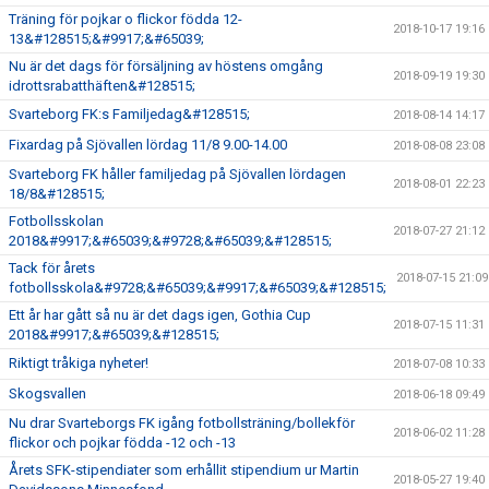
Träning för pojkar o flickor födda 12-
2018-10-17 19:16
13&#128515;&#9917;&#65039;
Nu är det dags för försäljning av höstens omgång
2018-09-19 19:30
idrottsrabatthäften&#128515;
Svarteborg FK:s Familjedag&#128515;
2018-08-14 14:17
Fixardag på Sjövallen lördag 11/8 9.00-14.00
2018-08-08 23:08
Svarteborg FK håller familjedag på Sjövallen lördagen
2018-08-01 22:23
18/8&#128515;
Fotbollsskolan
2018-07-27 21:12
2018&#9917;&#65039;&#9728;&#65039;&#128515;
Tack för årets
2018-07-15 21:09
fotbollsskola&#9728;&#65039;&#9917;&#65039;&#128515;
Ett år har gått så nu är det dags igen, Gothia Cup
2018-07-15 11:31
2018&#9917;&#65039;&#128515;
Riktigt tråkiga nyheter!
2018-07-08 10:33
Skogsvallen
2018-06-18 09:49
Nu drar Svarteborgs FK igång fotbollsträning/bollekför
2018-06-02 11:28
flickor och pojkar födda -12 och -13
Årets SFK-stipendiater som erhållit stipendium ur Martin
2018-05-27 19:40