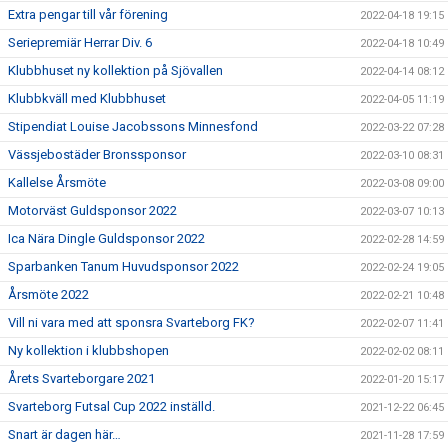
Extra pengar till vår förening
2022-04-18 19:15
Seriepremiär Herrar Div. 6
2022-04-18 10:49
Klubbhuset ny kollektion på Sjövallen
2022-04-14 08:12
Klubbkväll med Klubbhuset
2022-04-05 11:19
Stipendiat Louise Jacobssons Minnesfond
2022-03-22 07:28
Vässjebostäder Bronssponsor
2022-03-10 08:31
Kallelse Årsmöte
2022-03-08 09:00
Motorväst Guldsponsor 2022
2022-03-07 10:13
Ica Nära Dingle Guldsponsor 2022
2022-02-28 14:59
Sparbanken Tanum Huvudsponsor 2022
2022-02-24 19:05
Årsmöte 2022
2022-02-21 10:48
Vill ni vara med att sponsra Svarteborg FK?
2022-02-07 11:41
Ny kollektion i klubbshopen
2022-02-02 08:11
Årets Svarteborgare 2021
2022-01-20 15:17
Svarteborg Futsal Cup 2022 inställd.
2021-12-22 06:45
Snart är dagen här…
2021-11-28 17:59