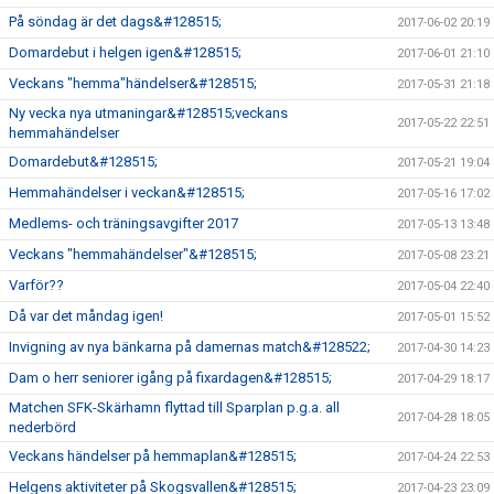
På söndag är det dags&#128515;
2017-06-02 20:19
Domardebut i helgen igen&#128515;
2017-06-01 21:10
Veckans "hemma"händelser&#128515;
2017-05-31 21:18
Ny vecka nya utmaningar&#128515;veckans
2017-05-22 22:51
hemmahändelser
Domardebut&#128515;
2017-05-21 19:04
Hemmahändelser i veckan&#128515;
2017-05-16 17:02
Medlems- och träningsavgifter 2017
2017-05-13 13:48
Veckans "hemmahändelser"&#128515;
2017-05-08 23:21
Varför??
2017-05-04 22:40
Då var det måndag igen!
2017-05-01 15:52
Invigning av nya bänkarna på damernas match&#128522;
2017-04-30 14:23
Dam o herr seniorer igång på fixardagen&#128515;
2017-04-29 18:17
Matchen SFK-Skärhamn flyttad till Sparplan p.g.a. all
2017-04-28 18:05
nederbörd
Veckans händelser på hemmaplan&#128515;
2017-04-24 22:53
Helgens aktiviteter på Skogsvallen&#128515;
2017-04-23 23:09