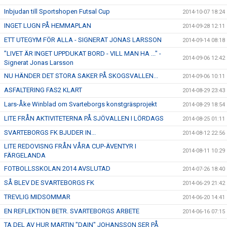
Inbjudan till Sportshopen Futsal Cup
2014-10-07 18:24
INGET LUGN PÅ HEMMAPLAN
2014-09-28 12:11
ETT UTEGYM FÖR ALLA - SIGNERAT JONAS LARSSON
2014-09-14 08:18
”LIVET ÄR INGET UPPDUKAT BORD - VILL MAN HA ..." -
2014-09-06 12:42
Signerat Jonas Larsson
NU HÄNDER DET STORA SAKER PÅ SKOGSVALLEN...
2014-09-06 10:11
ASFALTERING FAS2 KLART
2014-08-29 23:43
Lars-Åke Winblad om Svarteborgs konstgräsprojekt
2014-08-29 18:54
LITE FRÅN AKTIVITETERNA PÅ SJÖVALLEN I LÖRDAGS
2014-08-25 01:11
SVARTEBORGS FK BJUDER IN...
2014-08-12 22:56
LITE REDOVISNG FRÅN VÅRA CUP-ÄVENTYR I
2014-08-11 10:29
FÄRGELANDA
FOTBOLLSSKOLAN 2014 AVSLUTAD
2014-07-26 18:40
SÅ BLEV DE SVARTEBORGS FK
2014-06-29 21:42
TREVLIG MIDSOMMAR
2014-06-20 14:41
EN REFLEKTION BETR. SVARTEBORGS ARBETE
2014-06-16 07:15
TA DEL AV HUR MARTIN "DAIN" JOHANSSON SER PÅ