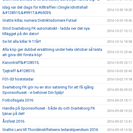
Idag var det dags för Killträffen i Dingle Idrottshall
2016-10-30 18:20
&#128515;&#9917;&#65039;
Grattis killar, numera Distriktsdomare Futsal
2016-10-29 18:36
Stöd Svarteborg FK automatiskt - ladda ner det nya
2016-10-27 10:12
tillägget på din dator!
Se hit alla killar 9-11år!!
2016-10-16 18:58
Alla köp ger dubbel ersättning under hela oktober så testa
2016-10-15 23:46
att göra ditt första köp!
Kanonträff&#128515;
2016-10-09 23:17
Tjejträff &#128515;
2016-10-03 20:40
F01-03 höststädar
2016-10-02 19:18
Svarteborg FK gör nu en stor satsning för att få igång
2016-09-30 09:53
Sponsorhuset - vi behöver Din hjälp!
Fotbollsgala 2016
2016-09-29 18:11
Handla på Sponsorhuset - både du och Svarteborg FK
2016-09-28 19:23
tjänar på det!
Årsfest 2016
2016-09-25 13:41
Grattis Lars till Thordénstiftelsens ledarstipendium 2016
2016-09-18 13:50