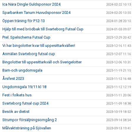
Ica Nära Dingle Guldsponsor 2024
2024-02-22 10:13
Sparbanken Tanum Huvudsponsor 2024
2024-02-20 13:55
Öppen träning för P12-13
2024-01-28 20:10
Hjälp till med brödbak till Svarteborg Futsal Cup
2024-01-03 09:07
Prel. Spelschema Futsal Cup
2023-12-29 20:42
Vi har bingolotter kvar till uppesittarkvällen!
2023-12-16 11:43
Anmälan Svarteborg futsal cup
2023-12-07 11:16
Bingolotter till uppesittarkväll och Sverigelotter
2023-12-06 10:31
Barn-och ungdomsgala
2023-11-19 21:15
Årsfest 2023
2023-11-12 16:48
Ungdomsgala 19/11 kl 18
2023-11-12 12:19
Fest i folkets hus
2023-11-11 20:06
Svarteborg futsal cup 2024
2023-11-09 18:38
Besök av dietist
2023-10-19 18:52
Strumpor försäljningsomgång 2
2023-09-14 08:54
Målvaktsträning på Sjövallen
2023-09-13 19:41