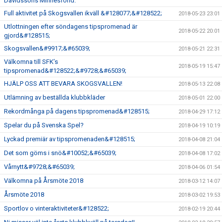
Davidssons Minnesfond.
Full aktivitet på Skogsvallen ikväll &#128077;&#128522;
2018-05-23 23:01
Utlottningen efter söndagens tipspromenad är
2018-05-22 20:01
gjord&#128515;
Skogsvallen&#9917;&#65039;
2018-05-21 22:31
Välkomna till SFK’s
2018-05-19 15:47
tipspromenad&#128522;&#9728;&#65039;
HJÄLP OSS ATT BEVARA SKOGSVALLEN!
2018-05-13 22:08
Utlämning av beställda klubbkläder
2018-05-01 22:00
Rekordmånga på dagens tipspromenad&#128515;
2018-04-29 17:12
Spelar du på Svenska Spel?
2018-04-19 10:19
Lyckad premiär av tipspromenaden&#128515;
2018-04-08 21:04
Det som göms i snö&#10052;&#65039;
2018-04-08 17:02
Vårnytt&#9728;&#65039;
2018-04-06 01:54
Välkomna på Årsmöte 2018
2018-03-12 14:07
Årsmöte 2018
2018-03-02 19:53
Sportlov o vinteraktiviteter&#128522;
2018-02-19 20:44