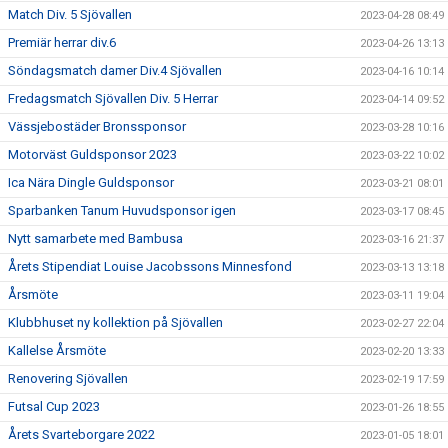
Match Div. 5 Sjövallen
2023-04-28 08:49
Premiär herrar div.6
2023-04-26 13:13
Söndagsmatch damer Div.4 Sjövallen
2023-04-16 10:14
Fredagsmatch Sjövallen Div. 5 Herrar
2023-04-14 09:52
Vässjebostäder Bronssponsor
2023-03-28 10:16
Motorväst Guldsponsor 2023
2023-03-22 10:02
Ica Nära Dingle Guldsponsor
2023-03-21 08:01
Sparbanken Tanum Huvudsponsor igen
2023-03-17 08:45
Nytt samarbete med Bambusa
2023-03-16 21:37
Årets Stipendiat Louise Jacobssons Minnesfond
2023-03-13 13:18
Årsmöte
2023-03-11 19:04
Klubbhuset ny kollektion på Sjövallen
2023-02-27 22:04
Kallelse Årsmöte
2023-02-20 13:33
Renovering Sjövallen
2023-02-19 17:59
Futsal Cup 2023
2023-01-26 18:55
Årets Svarteborgare 2022
2023-01-05 18:01