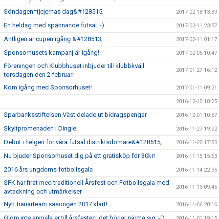
Söndagen=tjejernas dag&#128515;
2017-02-18 13:39
En heldag med spännande futsal :-)
2017-02-11 23:57
Äntligen är cupen igång &#128513;
2017-02-11 01:17
Sponsorhusets kampanj är igång!
2017-02-06 10:47
Föreningen och Klubbhuset inbjuder till klubbkväll
2017-01-27 16:12
torsdagen den 2 februari
Kom igång med Sponsorhuset!
2017-01-11 09:21
2016-12-15 18:25
Sparbanksstiftelsen Väst delade ut bidragspengar
2016-12-01 10:57
Skyltpromenaden i Dingle
2016-11-27 19:22
Debut i helgen för våra futsal distriktsdomare&#128515;
2016-11-20 17:50
Nu bjuder Sponsorhuset dig på ett gratisköp för 30kr!
2016-11-15 15:53
2016 års ungdoms fotbollsgala
2016-11-14 22:35
SFK har firat med traditionell Årsfest och Fotbollsgala med
2016-11-13 09:45
avtackning och utmärkelser
Nytt tränarteam säsongen 2017 klart!
2016-11-06 20:16
Glöm inte anmäla er till årsfesten, det börjar närma sig :-D
2016-11-01 19:15