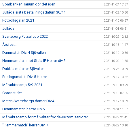
Sparbanken Tanum gör det igen
2021-11-24 17:37
Jullåda sista beställningsdatum 30/11
2021-11-22 10:50
Fotbollsgalan 2021
2021-11-10 06:57
Jullåda
2021-11-01 06:51
Svarteborg Futsal cup 2022
2021-10-29 12:12
Årsfest!!
2021-10-15 11:47
Dammatch Div. 4 Sjövallen
2021-10-10 10:56
Hemmamatch mot Stala IF Herrar div.5
2021-10-02 11:55
Dubbla matcher Sjövallen
2021-09-26 10:29
Fredagsmatch Div. 5 Herrar
2021-09-17 13:32
Målvaktscamp 5/9-2021
2021-09-16 09:29
Coronatider
2021-09-13 07:55
Match Svarteborgs damer Div.4
2021-09-12 10:59
Hemmamatch herrar Div.5
2021-09-04 11:37
Målvaktscamp för målvakter födda-08 tom seniorer
2021-08-29 21:41
"Hemmamatch" herrar Div. 7
2021-08-29 13:10