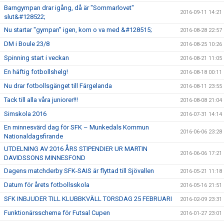
Barngympan drar igång, då är "Sommarlovet"
2016-09-11 14:21
slut&#128522;
Nu startar "gympan" igen, kom o va med &#128515;
2016-08-28 22:57
DM i Boule 23/8
2016-08-25 10:26
Spinning start i veckan
2016-08-21 11:05
En häftig fotbollshelg!
2016-08-18 00:11
Nu drar fotbollsgänget till Färgelanda
2016-08-11 23:55
Tack till alla våra juniorer!!!
2016-08-08 21:04
Simskola 2016
2016-07-31 14:14
En minnesvärd dag för SFK – Munkedals Kommun
2016-06-06 23:28
Nationaldagsfirande
UTDELNING AV 2016 ÅRS STIPENDIER UR MARTIN
2016-06-06 17:21
DAVIDSSONS MINNESFOND
Dagens matchderby SFK-SAIS är flyttad till Sjövallen
2016-05-21 11:18
Datum för årets fotbollsskola
2016-05-16 21:51
SFK INBJUDER TILL KLUBBKVÄLL TORSDAG 25 FEBRUARI
2016-02-09 23:31
Funktionärsschema för Futsal Cupen
2016-01-27 23:01