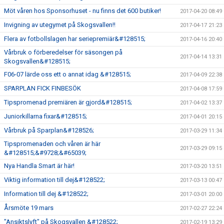
Möt våren hos Sponsorhuset - nu finns det 600 butiker!
2017-04-20 08:49
Invigning av utegymet på Skogsvallen!!
2017-04-17 21:23
Flera av fotbollslagen har seriepremiär&#128515;
2017-04-16 20:40
Vårbruk o förberedelser för säsongen på
2017-04-14 13:31
Skogsvallen&#128515;
F06-07 lärde oss ett o annat idag &#128515;
2017-04-09 22:38
SPARPLAN FICK FINBESÖK
2017-04-08 17:59
Tipspromenad premiären är gjord&#128515;
2017-04-02 13:37
Juniorkillarna fixar&#128515;
2017-04-01 20:15
Vårbruk på Sparplan&#128526;
2017-03-29 11:34
Tipspromenaden och våren är här
2017-03-29 09:15
&#128515;&#9728;&#65039;
Nya Handla Smart är här!
2017-03-20 13:51
Viktig information till dej&#128522;
2017-03-13 00:47
Information till dej &#128522;
2017-03-01 20:00
Årsmöte 19 mars
2017-02-27 22:24
"Ansiktslyft" på Skogsvallen &#128522;
2017-02-19 13:29