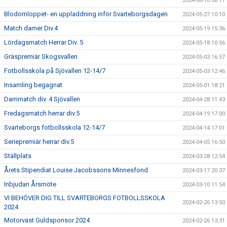
2024-06-10 08:17
Blodomloppet- en uppladdning inför Svarteborgsdagen
2024-05-27 10:10
Match damer Div.4
2024-05-19 15:36
Lördagsmatch Herrar Div. 5
2024-05-18 10:56
Gräspremiär Skogsvallen
2024-05-03 16:57
Fotbollsskola på Sjövallen 12-14/7
2024-05-03 12:46
Insamling begagnat
2024-05-01 18:21
Dammatch div. 4 Sjövallen
2024-04-28 11:43
Fredagsmatch herrar div.5
2024-04-19 17:00
Svarteborgs fotbollsskola 12-14/7
2024-04-14 17:01
Seriepremiär herrar div.5
2024-04-05 16:50
Ställplats
2024-03-28 12:54
Årets Stipendiat Louise Jacobssons Minnesfond
2024-03-17 20:37
Inbjudan Årsmöte
2024-03-10 11:54
VI BEHÖVER DIG TILL SVARTEBORGS FOTBOLLSSKOLA
2024-02-26 13:50
2024
Motorväst Guldsponsor 2024
2024-02-26 13:31