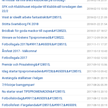
Ni missar väl inte årets klubbkväll på torsdag!!
2018-02-18 20:57
SFK och Klubbhuset inbjuder till klubbkväll torsdagen den
2018-02-15 10:50
22/2
Visst är ideellt arbete fantastiskt&#128515;
2018-02-12 21:09
Stötta Svarteborg FK 2018
2018-01-22 21:54
Brödbak för goda mackor till cupen&#128523;
2018-01-07 18:57
Vinnare av höstens Tipspromenad&#128522;
2017-12-09 09:34
Fotbollsgala 2017&#9917;&#65039;&#128515;
2017-11-11 17:37
Årsfest 2017 - Välkomna!
2017-10-13 10:43
Fotbollsgala 2017
2017-10-02 12:02
Premiär och Prisutelning&#128515;
2017-09-10 15:06
Idag startar tipspromenaden&#9728;&#65039;&#128515;
2017-09-10 09:42
Avstängda ställlatser i helgen
2017-08-31 20:19
7/9 börjar barngympan!
2017-08-26 05:39
Nu startar snart TIPSPROMENADEN&#128515;
2017-08-15 20:10
Fotbollslördag&#9917;&#65039;&#128515;
2017-08-12 10:09
Fotbollsfest i Färgelanda&#128515;&#9917;&#65039;
2017-08-10 20:19