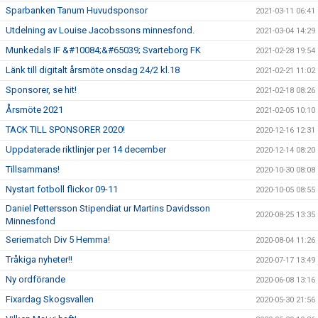
Sparbanken Tanum Huvudsponsor
2021-03-11 06:41
Utdelning av Louise Jacobssons minnesfond.
2021-03-04 14:29
Munkedals IF &#10084;&#65039; Svarteborg FK
2021-02-28 19:54
Länk till digitalt årsmöte onsdag 24/2 kl.18
2021-02-21 11:02
Sponsorer, se hit!
2021-02-18 08:26
Årsmöte 2021
2021-02-05 10:10
TACK TILL SPONSORER 2020!
2020-12-16 12:31
Uppdaterade riktlinjer per 14 december
2020-12-14 08:20
Tillsammans!
2020-10-30 08:08
Nystart fotboll flickor 09-11
2020-10-05 08:55
Daniel Pettersson Stipendiat ur Martins Davidsson
2020-08-25 13:35
Minnesfond
Seriematch Div 5 Hemma!
2020-08-04 11:26
Tråkiga nyheter!!
2020-07-17 13:49
Ny ordförande
2020-06-08 13:16
Fixardag Skogsvallen
2020-05-30 21:56