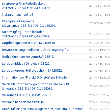
Svarteborg FK:s Fotbollsskola
2017-08-07 21:31
2017&#128515;&#9917;&#65039;
Instagramsutmaning!!
2017-08-07 18:00
Champions League på
2017-08-06 13:53
Sjövallen&#128515;&#9917;&#65039;
Nu är vi igång, Fotbollsskolan
2017-08-04 10:58
2017&#128515;&#9917;&#65039;
Ungdomliga ideella krafter&#128515;
2017-08-02 19:26
Brevutskick ang medlems- och träningsavgifter
2017-07-19 09:48
Gothia Cup here we come&#128515;
2017-07-16 18:39
Lördagmiddag i Dingle&#128522;
2017-07-15 15:32
Lördagmorgon i Hällevadsholm&#128522;
2017-07-15 13:42
Information om "Projekt Grönytor" på Sjövallen
2017-07-12 20:24
Se hit alla fotbollstokiga o fotbollsnyfikna 5-13
2017-06-25 14:13
åringar&#128515;&#9917;&#65039;
Välkomna F06-07-08-09&#128515;
2017-06-07 20:45
Veckans händelser&#128515;
2017-06-05 22:42
OBS!!! Målningen inställd pga vädret, nytt tillfälle kommer
2017-06-04 16:18