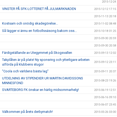
2015-12-24
VINSTER PÅ SFK-LOTTERIET PÅ JULMARKNADEN
2015-12-12 17:15
2015-11-13 20:18
Kostsam och onödig skadegörelse...
2015-11-02 08:48
Så lägger vi ännu en fotbollssäsong bakom oss...
2015-10-18 01:25
2015-09-30 20:59
2015-09-30 20:58
Färdigställande av Utegymmet på Skogsvallen
2015-09-13 12:02
Takplåten är på plats! Ny sponsring och ytterligare arbeten
2015-09-12 23:11
utförda på klubbens stugor
”Coola och världens bästa lag”
2015-09-11 20:37
UTDELNING AV STIPENDIER UR MARTIN DAVIDSSONS
2015-08-23 19:26
MINNESFOND
SVARTEBORG FK önskar en härlig midsommarhelg!
2015-06-19 12:51
2015-06-16 09:10
2015-06-07 23:45
Välkommen på årets derbymatch!
2015-05-26 03:00