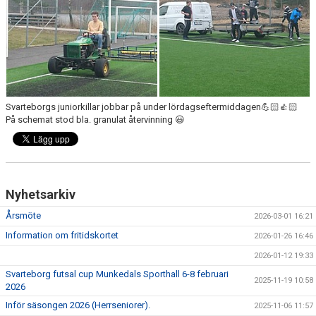
KONSTGRÄS
SPONSORHUSET
GRÄSROTEN
Svarteborgs juniorkillar jobbar på under lördagseftermiddagen💪🏻👍🏻
På schemat stod bla. granulat återvinning 😃
Nyhetsarkiv
Årsmöte
2026-03-01 16:21
Information om fritidskortet
2026-01-26 16:46
2026-01-12 19:33
Svarteborg futsal cup Munkedals Sporthall 6-8 februari
2025-11-19 10:58
2026
Inför säsongen 2026 (Herrseniorer).
2025-11-06 11:57