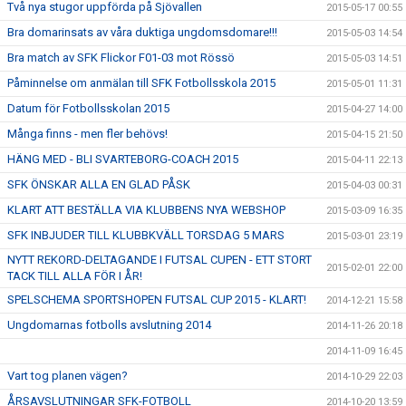
Två nya stugor uppförda på Sjövallen
2015-05-17 00:55
Bra domarinsats av våra duktiga ungdomsdomare!!!
2015-05-03 14:54
Bra match av SFK Flickor F01-03 mot Rössö
2015-05-03 14:51
Påminnelse om anmälan till SFK Fotbollsskola 2015
2015-05-01 11:31
Datum för Fotbollsskolan 2015
2015-04-27 14:00
Många finns - men fler behövs!
2015-04-15 21:50
HÄNG MED - BLI SVARTEBORG-COACH 2015
2015-04-11 22:13
SFK ÖNSKAR ALLA EN GLAD PÅSK
2015-04-03 00:31
KLART ATT BESTÄLLA VIA KLUBBENS NYA WEBSHOP
2015-03-09 16:35
SFK INBJUDER TILL KLUBBKVÄLL TORSDAG 5 MARS
2015-03-01 23:19
NYTT REKORD-DELTAGANDE I FUTSAL CUPEN - ETT STORT
2015-02-01 22:00
TACK TILL ALLA FÖR I ÅR!
SPELSCHEMA SPORTSHOPEN FUTSAL CUP 2015 - KLART!
2014-12-21 15:58
Ungdomarnas fotbolls avslutning 2014
2014-11-26 20:18
2014-11-09 16:45
Vart tog planen vägen?
2014-10-29 22:03
ÅRSAVSLUTNINGAR SFK-FOTBOLL
2014-10-20 13:59