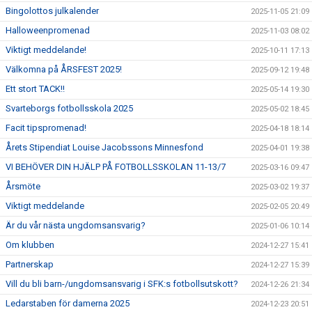
Bingolottos julkalender
2025-11-05 21:09
Halloweenpromenad
2025-11-03 08:02
Viktigt meddelande!
2025-10-11 17:13
Välkomna på ÅRSFEST 2025!
2025-09-12 19:48
Ett stort TACK!!
2025-05-14 19:30
Svarteborgs fotbollsskola 2025
2025-05-02 18:45
Facit tipspromenad!
2025-04-18 18:14
Årets Stipendiat Louise Jacobssons Minnesfond
2025-04-01 19:38
VI BEHÖVER DIN HJÄLP PÅ FOTBOLLSSKOLAN 11-13/7
2025-03-16 09:47
Årsmöte
2025-03-02 19:37
Viktigt meddelande
2025-02-05 20:49
Är du vår nästa ungdomsansvarig?
2025-01-06 10:14
Om klubben
2024-12-27 15:41
Partnerskap
2024-12-27 15:39
Vill du bli barn-/ungdomsansvarig i SFK:s fotbollsutskott?
2024-12-26 21:34
Ledarstaben för damerna 2025
2024-12-23 20:51