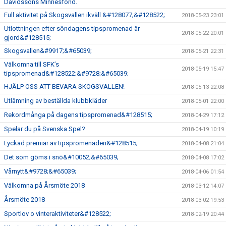
Davidssons Minnesfond.
Full aktivitet på Skogsvallen ikväll &#128077;&#128522;
2018-05-23 23:01
Utlottningen efter söndagens tipspromenad är
2018-05-22 20:01
gjord&#128515;
Skogsvallen&#9917;&#65039;
2018-05-21 22:31
Välkomna till SFK’s
2018-05-19 15:47
tipspromenad&#128522;&#9728;&#65039;
HJÄLP OSS ATT BEVARA SKOGSVALLEN!
2018-05-13 22:08
Utlämning av beställda klubbkläder
2018-05-01 22:00
Rekordmånga på dagens tipspromenad&#128515;
2018-04-29 17:12
Spelar du på Svenska Spel?
2018-04-19 10:19
Lyckad premiär av tipspromenaden&#128515;
2018-04-08 21:04
Det som göms i snö&#10052;&#65039;
2018-04-08 17:02
Vårnytt&#9728;&#65039;
2018-04-06 01:54
Välkomna på Årsmöte 2018
2018-03-12 14:07
Årsmöte 2018
2018-03-02 19:53
Sportlov o vinteraktiviteter&#128522;
2018-02-19 20:44