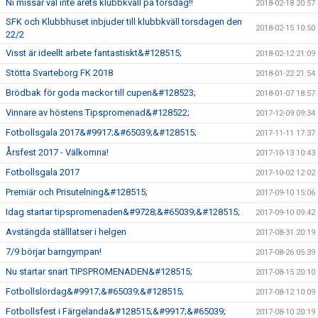
Ni missar väl inte årets klubbkväll på torsdag!!
2018-02-18 20:57
SFK och Klubbhuset inbjuder till klubbkväll torsdagen den
2018-02-15 10:50
22/2
Visst är ideellt arbete fantastiskt&#128515;
2018-02-12 21:09
Stötta Svarteborg FK 2018
2018-01-22 21:54
Brödbak för goda mackor till cupen&#128523;
2018-01-07 18:57
Vinnare av höstens Tipspromenad&#128522;
2017-12-09 09:34
Fotbollsgala 2017&#9917;&#65039;&#128515;
2017-11-11 17:37
Årsfest 2017 - Välkomna!
2017-10-13 10:43
Fotbollsgala 2017
2017-10-02 12:02
Premiär och Prisutelning&#128515;
2017-09-10 15:06
Idag startar tipspromenaden&#9728;&#65039;&#128515;
2017-09-10 09:42
Avstängda ställlatser i helgen
2017-08-31 20:19
7/9 börjar barngympan!
2017-08-26 05:39
Nu startar snart TIPSPROMENADEN&#128515;
2017-08-15 20:10
Fotbollslördag&#9917;&#65039;&#128515;
2017-08-12 10:09
Fotbollsfest i Färgelanda&#128515;&#9917;&#65039;
2017-08-10 20:19