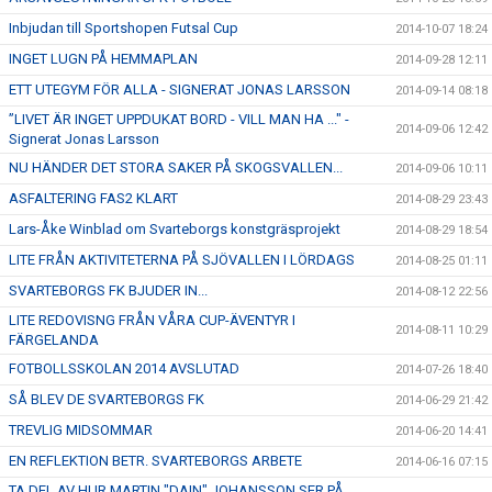
Inbjudan till Sportshopen Futsal Cup
2014-10-07 18:24
INGET LUGN PÅ HEMMAPLAN
2014-09-28 12:11
ETT UTEGYM FÖR ALLA - SIGNERAT JONAS LARSSON
2014-09-14 08:18
”LIVET ÄR INGET UPPDUKAT BORD - VILL MAN HA ..." -
2014-09-06 12:42
Signerat Jonas Larsson
NU HÄNDER DET STORA SAKER PÅ SKOGSVALLEN...
2014-09-06 10:11
ASFALTERING FAS2 KLART
2014-08-29 23:43
Lars-Åke Winblad om Svarteborgs konstgräsprojekt
2014-08-29 18:54
LITE FRÅN AKTIVITETERNA PÅ SJÖVALLEN I LÖRDAGS
2014-08-25 01:11
SVARTEBORGS FK BJUDER IN...
2014-08-12 22:56
LITE REDOVISNG FRÅN VÅRA CUP-ÄVENTYR I
2014-08-11 10:29
FÄRGELANDA
FOTBOLLSSKOLAN 2014 AVSLUTAD
2014-07-26 18:40
SÅ BLEV DE SVARTEBORGS FK
2014-06-29 21:42
TREVLIG MIDSOMMAR
2014-06-20 14:41
EN REFLEKTION BETR. SVARTEBORGS ARBETE
2014-06-16 07:15
TA DEL AV HUR MARTIN "DAIN" JOHANSSON SER PÅ