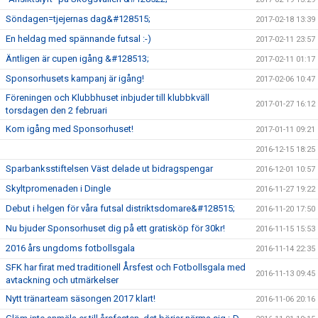
Söndagen=tjejernas dag&#128515;
2017-02-18 13:39
En heldag med spännande futsal :-)
2017-02-11 23:57
Äntligen är cupen igång &#128513;
2017-02-11 01:17
Sponsorhusets kampanj är igång!
2017-02-06 10:47
Föreningen och Klubbhuset inbjuder till klubbkväll
2017-01-27 16:12
torsdagen den 2 februari
Kom igång med Sponsorhuset!
2017-01-11 09:21
2016-12-15 18:25
Sparbanksstiftelsen Väst delade ut bidragspengar
2016-12-01 10:57
Skyltpromenaden i Dingle
2016-11-27 19:22
Debut i helgen för våra futsal distriktsdomare&#128515;
2016-11-20 17:50
Nu bjuder Sponsorhuset dig på ett gratisköp för 30kr!
2016-11-15 15:53
2016 års ungdoms fotbollsgala
2016-11-14 22:35
SFK har firat med traditionell Årsfest och Fotbollsgala med
2016-11-13 09:45
avtackning och utmärkelser
Nytt tränarteam säsongen 2017 klart!
2016-11-06 20:16