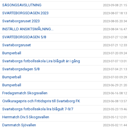
SÄSONGSAVSLUTNING
2023-09-08 21:15
SVARTEBORGSDAGEN 2023
2023-08-07 18:13
Svarteborgsruset 2023
2023-08-05 20:34
INSTÄLLD ANSIKTSMÅLNING...
2023-08-04 16:47
SVARTEBORGSDAGEN 5/8
2023-07-27 12:08
Svarteborgsruset
2023-07-21 12:33
Bumperball
2023-07-20 09:24
Svarteborgs fotbollsskola Lira blågult är i gång
2023-07-07 13:01
Svarteborgsdagen 5/8
2023-07-04 21:13
Bumperball
2023-07-03 09:29
Bumperball
2023-06-29 21:20
Fredagsmatch Skogsvallen
2023-06-16 08:12
Civilkuragepris och Fritidspris till Svarteborg FK
2023-06-08 13:57
Svarteborgs fotbollsskola lira blågult 7-9/7
2023-05-23 19:46
Herrmatch Div.5 Skogsvallen
2023-05-12 12:01
Dammatch Sjövallen
2023-05-02 11:44