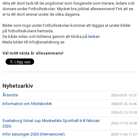
KONSTGRÄS
rikta ett stort tack till de ungdomar som fungerade som tränare, ledare och
domare under Fotbollsskolan. Mycket bra jobbat allesammans! Fint att se
SPONSORHUSET
er ta ett stort ansvar under de olika dagarna.
Bilder som togs under Fotbollsskolan kommer att läggas ut under bilder
GRÄSROTEN
på fotbollsskolans hemsida.
Se både video och bilderna genom att klicka på
länken
Maila bilder till info@svarteborg.se
Väl mött nästa år allesammans!
Nyhetsarkiv
Årsmöte
2026-03-01 16:21
Information om fritidskortet
2026-01-26 16:46
2026-01-12 19:33
Svarteborg futsal cup Munkedals Sporthall 6-8 februari
2025-11-19 10:58
2026
Inför säsongen 2026 (Herrseniorer).
2025-11-06 11:57