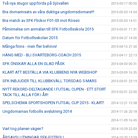
Två nya stugor uppförda på Sjövallen
2015-05-17 00:55
Bra domarinsats av våra duktiga ungdomsdomare!!!
2015-05-03 14:54
Bra match av SFK Flickor F01-03 mot Rössö
2015-05-03 14:51
Påminnelse om anmälan till SFK Fotbollsskola 2015
2015-05-01 11:31
Datum för Fotbollsskolan 2015
2015-04-27 14:00
Många finns - men fler behövs!
2015-04-15 21:50
HÄNG MED - BLI SVARTEBORG-COACH 2015
2015-04-11 22:13
SFK ÖNSKAR ALLA EN GLAD PÅSK
2015-04-03 00:31
KLART ATT BESTÄLLA VIA KLUBBENS NYA WEBSHOP
2015-03-09 16:35
SFK INBJUDER TILL KLUBBKVÄLL TORSDAG 5 MARS
2015-03-01 23:19
NYTT REKORD-DELTAGANDE I FUTSAL CUPEN - ETT STORT
2015-02-01 22:00
TACK TILL ALLA FÖR I ÅR!
SPELSCHEMA SPORTSHOPEN FUTSAL CUP 2015 - KLART!
2014-12-21 15:58
Ungdomarnas fotbolls avslutning 2014
2014-11-26 20:18
2014-11-09 16:45
Vart tog planen vägen?
2014-10-29 22:03
ÅRSAVSLUTNINGAR SFK-FOTBOLL
2014-10-20 13:59