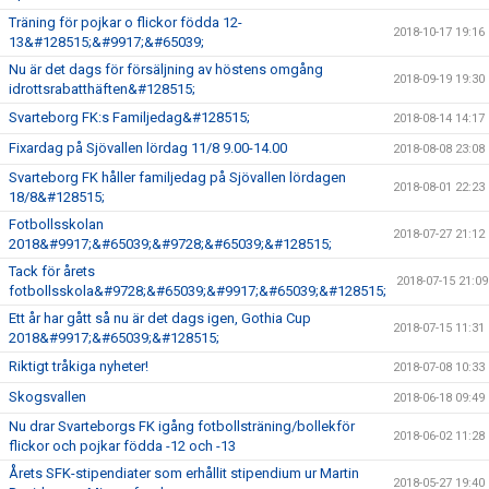
Träning för pojkar o flickor födda 12-
2018-10-17 19:16
13&#128515;&#9917;&#65039;
Nu är det dags för försäljning av höstens omgång
2018-09-19 19:30
idrottsrabatthäften&#128515;
Svarteborg FK:s Familjedag&#128515;
2018-08-14 14:17
Fixardag på Sjövallen lördag 11/8 9.00-14.00
2018-08-08 23:08
Svarteborg FK håller familjedag på Sjövallen lördagen
2018-08-01 22:23
18/8&#128515;
Fotbollsskolan
2018-07-27 21:12
2018&#9917;&#65039;&#9728;&#65039;&#128515;
Tack för årets
2018-07-15 21:09
fotbollsskola&#9728;&#65039;&#9917;&#65039;&#128515;
Ett år har gått så nu är det dags igen, Gothia Cup
2018-07-15 11:31
2018&#9917;&#65039;&#128515;
Riktigt tråkiga nyheter!
2018-07-08 10:33
Skogsvallen
2018-06-18 09:49
Nu drar Svarteborgs FK igång fotbollsträning/bollekför
2018-06-02 11:28
flickor och pojkar födda -12 och -13
Årets SFK-stipendiater som erhållit stipendium ur Martin
2018-05-27 19:40