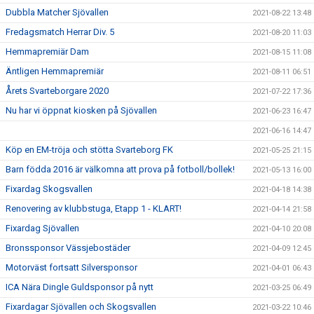
Dubbla Matcher Sjövallen
2021-08-22 13:48
Fredagsmatch Herrar Div. 5
2021-08-20 11:03
Hemmapremiär Dam
2021-08-15 11:08
Äntligen Hemmapremiär
2021-08-11 06:51
Årets Svarteborgare 2020
2021-07-22 17:36
Nu har vi öppnat kiosken på Sjövallen
2021-06-23 16:47
2021-06-16 14:47
Köp en EM-tröja och stötta Svarteborg FK
2021-05-25 21:15
Barn födda 2016 är välkomna att prova på fotboll/bollek!
2021-05-13 16:00
Fixardag Skogsvallen
2021-04-18 14:38
Renovering av klubbstuga, Etapp 1 - KLART!
2021-04-14 21:58
Fixardag Sjövallen
2021-04-10 20:08
Bronssponsor Vässjebostäder
2021-04-09 12:45
Motorväst fortsatt Silversponsor
2021-04-01 06:43
ICA Nära Dingle Guldsponsor på nytt
2021-03-25 06:49
Fixardagar Sjövallen och Skogsvallen
2021-03-22 10:46