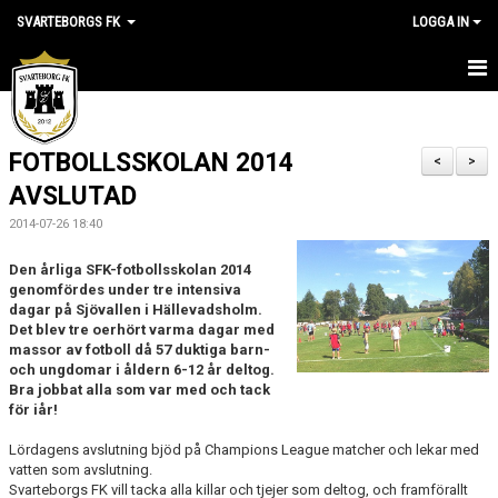
SVARTEBORGS FK
LOGGA IN
HEM
FOTBOLLSSKOLAN 2014
NYHETER
<
>
AVSLUTAD
OM KLUBBEN
2014-07-26 18:40
KALENDER
Den årliga SFK-fotbollsskolan 2014
genomfördes under tre intensiva
VÅRA LAG
dagar på Sjövallen i Hällevadsholm.
Det blev tre oerhört varma dagar med
massor av fotboll då 57 duktiga barn-
KLUBBSHOP
och ungdomar i åldern 6-12 år deltog.
Bra jobbat alla som var med och tack
MEDLEM
för iår!
Lördagens avslutning bjöd på Champions League matcher och lekar med
VÅRA MATCHER
vatten som avslutning.
Svarteborgs FK vill tacka alla killar och tjejer som deltog, och framförallt