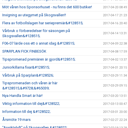
Möt våren hos Sponsorhuset - nu finns det 600 butiker!
2017-04-20 08:49
Invigning av utegymet på Skogsvallen!!
2017-04-17 21:23
Flera av fotbollslagen har seriepremiär&#128515;
2017-04-16 20:40
Vårbruk o förberedelser för säsongen på
2017-04-14 13:31
Skogsvallen&#128515;
F06-07 lärde oss ett o annat idag &#128515;
2017-04-09 22:38
SPARPLAN FICK FINBESÖK
2017-04-08 17:59
Tipspromenad premiären är gjord&#128515;
2017-04-02 13:37
Juniorkillarna fixar&#128515;
2017-04-01 20:15
Vårbruk på Sparplan&#128526;
2017-03-29 11:34
Tipspromenaden och våren är här
2017-03-29 09:15
&#128515;&#9728;&#65039;
Nya Handla Smart är här!
2017-03-20 13:51
Viktig information till dej&#128522;
2017-03-13 00:47
Information till dej &#128522;
2017-03-01 20:00
Årsmöte 19 mars
2017-02-27 22:24
"Ansiktslyft" på Skogsvallen &#128522;
2017-02-19 13:29