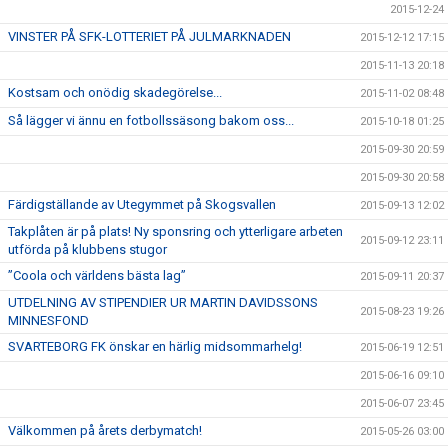
2015-12-24
VINSTER PÅ SFK-LOTTERIET PÅ JULMARKNADEN
2015-12-12 17:15
2015-11-13 20:18
Kostsam och onödig skadegörelse...
2015-11-02 08:48
Så lägger vi ännu en fotbollssäsong bakom oss...
2015-10-18 01:25
2015-09-30 20:59
2015-09-30 20:58
Färdigställande av Utegymmet på Skogsvallen
2015-09-13 12:02
Takplåten är på plats! Ny sponsring och ytterligare arbeten
2015-09-12 23:11
utförda på klubbens stugor
”Coola och världens bästa lag”
2015-09-11 20:37
UTDELNING AV STIPENDIER UR MARTIN DAVIDSSONS
2015-08-23 19:26
MINNESFOND
SVARTEBORG FK önskar en härlig midsommarhelg!
2015-06-19 12:51
2015-06-16 09:10
2015-06-07 23:45
Välkommen på årets derbymatch!
2015-05-26 03:00