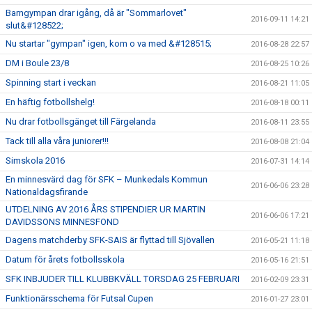
Barngympan drar igång, då är "Sommarlovet"
2016-09-11 14:21
slut&#128522;
Nu startar "gympan" igen, kom o va med &#128515;
2016-08-28 22:57
DM i Boule 23/8
2016-08-25 10:26
Spinning start i veckan
2016-08-21 11:05
En häftig fotbollshelg!
2016-08-18 00:11
Nu drar fotbollsgänget till Färgelanda
2016-08-11 23:55
Tack till alla våra juniorer!!!
2016-08-08 21:04
Simskola 2016
2016-07-31 14:14
En minnesvärd dag för SFK – Munkedals Kommun
2016-06-06 23:28
Nationaldagsfirande
UTDELNING AV 2016 ÅRS STIPENDIER UR MARTIN
2016-06-06 17:21
DAVIDSSONS MINNESFOND
Dagens matchderby SFK-SAIS är flyttad till Sjövallen
2016-05-21 11:18
Datum för årets fotbollsskola
2016-05-16 21:51
SFK INBJUDER TILL KLUBBKVÄLL TORSDAG 25 FEBRUARI
2016-02-09 23:31
Funktionärsschema för Futsal Cupen
2016-01-27 23:01