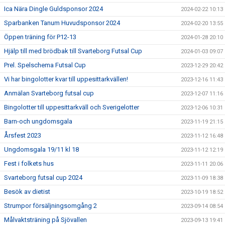
Ica Nära Dingle Guldsponsor 2024
2024-02-22 10:13
Sparbanken Tanum Huvudsponsor 2024
2024-02-20 13:55
Öppen träning för P12-13
2024-01-28 20:10
Hjälp till med brödbak till Svarteborg Futsal Cup
2024-01-03 09:07
Prel. Spelschema Futsal Cup
2023-12-29 20:42
Vi har bingolotter kvar till uppesittarkvällen!
2023-12-16 11:43
Anmälan Svarteborg futsal cup
2023-12-07 11:16
Bingolotter till uppesittarkväll och Sverigelotter
2023-12-06 10:31
Barn-och ungdomsgala
2023-11-19 21:15
Årsfest 2023
2023-11-12 16:48
Ungdomsgala 19/11 kl 18
2023-11-12 12:19
Fest i folkets hus
2023-11-11 20:06
Svarteborg futsal cup 2024
2023-11-09 18:38
Besök av dietist
2023-10-19 18:52
Strumpor försäljningsomgång 2
2023-09-14 08:54
Målvaktsträning på Sjövallen
2023-09-13 19:41