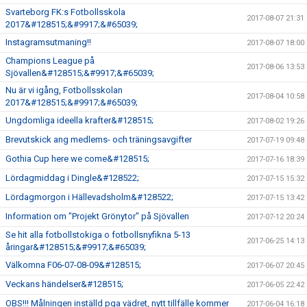
Svarteborg FK:s Fotbollsskola
2017-08-07 21:31
2017&#128515;&#9917;&#65039;
Instagramsutmaning!!
2017-08-07 18:00
Champions League på
2017-08-06 13:53
Sjövallen&#128515;&#9917;&#65039;
Nu är vi igång, Fotbollsskolan
2017-08-04 10:58
2017&#128515;&#9917;&#65039;
Ungdomliga ideella krafter&#128515;
2017-08-02 19:26
Brevutskick ang medlems- och träningsavgifter
2017-07-19 09:48
Gothia Cup here we come&#128515;
2017-07-16 18:39
Lördagmiddag i Dingle&#128522;
2017-07-15 15:32
Lördagmorgon i Hällevadsholm&#128522;
2017-07-15 13:42
Information om "Projekt Grönytor" på Sjövallen
2017-07-12 20:24
Se hit alla fotbollstokiga o fotbollsnyfikna 5-13
2017-06-25 14:13
åringar&#128515;&#9917;&#65039;
Välkomna F06-07-08-09&#128515;
2017-06-07 20:45
Veckans händelser&#128515;
2017-06-05 22:42
OBS!!! Målningen inställd pga vädret, nytt tillfälle kommer
2017-06-04 16:18