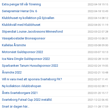
Extra pengar till vår förening
2022-04-18 19:15
Seriepremiär Herrar Div. 6
2022-04-18 10:49
Klubbhuset ny kollektion på Sjövallen
2022-04-14 08:12
Klubbkväll med Klubbhuset
2022-04-05 11:19
Stipendiat Louise Jacobssons Minnesfond
2022-03-22 07:28
Vässjebostäder Bronssponsor
2022-03-10 08:31
Kallelse Årsmöte
2022-03-08 09:00
Motorväst Guldsponsor 2022
2022-03-07 10:13
Ica Nära Dingle Guldsponsor 2022
2022-02-28 14:59
Sparbanken Tanum Huvudsponsor 2022
2022-02-24 19:05
Årsmöte 2022
2022-02-21 10:48
Vill ni vara med att sponsra Svarteborg FK?
2022-02-07 11:41
Ny kollektion i klubbshopen
2022-02-02 08:11
Årets Svarteborgare 2021
2022-01-20 15:17
Svarteborg Futsal Cup 2022 inställd.
2021-12-22 06:45
Snart är dagen här…
2021-11-28 17:59