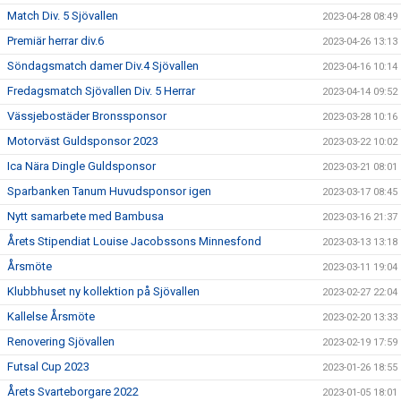
Match Div. 5 Sjövallen
2023-04-28 08:49
Premiär herrar div.6
2023-04-26 13:13
Söndagsmatch damer Div.4 Sjövallen
2023-04-16 10:14
Fredagsmatch Sjövallen Div. 5 Herrar
2023-04-14 09:52
Vässjebostäder Bronssponsor
2023-03-28 10:16
Motorväst Guldsponsor 2023
2023-03-22 10:02
Ica Nära Dingle Guldsponsor
2023-03-21 08:01
Sparbanken Tanum Huvudsponsor igen
2023-03-17 08:45
Nytt samarbete med Bambusa
2023-03-16 21:37
Årets Stipendiat Louise Jacobssons Minnesfond
2023-03-13 13:18
Årsmöte
2023-03-11 19:04
Klubbhuset ny kollektion på Sjövallen
2023-02-27 22:04
Kallelse Årsmöte
2023-02-20 13:33
Renovering Sjövallen
2023-02-19 17:59
Futsal Cup 2023
2023-01-26 18:55
Årets Svarteborgare 2022
2023-01-05 18:01