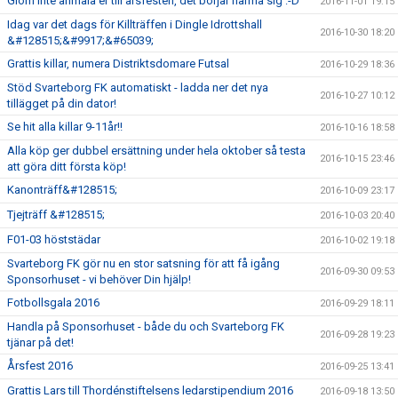
Glöm inte anmäla er till årsfesten, det börjar närma sig :-D
2016-11-01 19:15
Idag var det dags för Killträffen i Dingle Idrottshall
2016-10-30 18:20
&#128515;&#9917;&#65039;
Grattis killar, numera Distriktsdomare Futsal
2016-10-29 18:36
Stöd Svarteborg FK automatiskt - ladda ner det nya
2016-10-27 10:12
tillägget på din dator!
Se hit alla killar 9-11år!!
2016-10-16 18:58
Alla köp ger dubbel ersättning under hela oktober så testa
2016-10-15 23:46
att göra ditt första köp!
Kanonträff&#128515;
2016-10-09 23:17
Tjejträff &#128515;
2016-10-03 20:40
F01-03 höststädar
2016-10-02 19:18
Svarteborg FK gör nu en stor satsning för att få igång
2016-09-30 09:53
Sponsorhuset - vi behöver Din hjälp!
Fotbollsgala 2016
2016-09-29 18:11
Handla på Sponsorhuset - både du och Svarteborg FK
2016-09-28 19:23
tjänar på det!
Årsfest 2016
2016-09-25 13:41
Grattis Lars till Thordénstiftelsens ledarstipendium 2016
2016-09-18 13:50