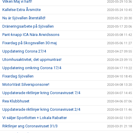
Vilken Maj vi haft!
2020-05-29 10:36
Kallelse Extra Årsmöte
2020-05-24 10:45
Nu är Sjövallen återställd!
2020-05-21 20:30
Dräneringsarbete på Sjövallen
2020-05-17 20:06
Pant-knapp ICA Nära Arwidssons
2020-05-08 11:42
Fixardag på Skogsvallen 30 maj
2020-05-06 11:27
Uppdatering Corona 27/4
2020-04-27 09:55
Utomhusaktivitet, det uppmuntras!
2020-04-23 09:15
Uppdatering omkring Corona 17/4
2020-04-17 19:22
Fixardag Sjövallen
2020-04-10 18:45
MotorVäst Silversponsorer!
2020-04-08 13:20
Uppdaterade riktlinjer kring Coronaviruset 7/4
2020-04-07 14:45
Rea Klubbhuset
2020-04-06 07:06
Uppdaterade riktlinjer kring Coronaviruset 2/4
2020-04-03 11:46
Vi säljer Sportlotten + Lokala Rabatter
2020-04-02 13:01
Riktlinjer ang Coronaviruset 31/3
2020-03-31 21:18