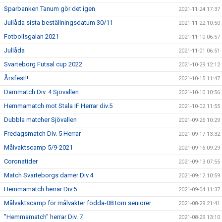
Sparbanken Tanum gör det igen
2021-11-24 17:37
Jullåda sista beställningsdatum 30/11
2021-11-22 10:50
Fotbollsgalan 2021
2021-11-10 06:57
Jullåda
2021-11-01 06:51
Svarteborg Futsal cup 2022
2021-10-29 12:12
Årsfest!!
2021-10-15 11:47
Dammatch Div. 4 Sjövallen
2021-10-10 10:56
Hemmamatch mot Stala IF Herrar div.5
2021-10-02 11:55
Dubbla matcher Sjövallen
2021-09-26 10:29
Fredagsmatch Div. 5 Herrar
2021-09-17 13:32
Målvaktscamp 5/9-2021
2021-09-16 09:29
Coronatider
2021-09-13 07:55
Match Svarteborgs damer Div.4
2021-09-12 10:59
Hemmamatch herrar Div.5
2021-09-04 11:37
Målvaktscamp för målvakter födda-08 tom seniorer
2021-08-29 21:41
"Hemmamatch" herrar Div. 7
2021-08-29 13:10