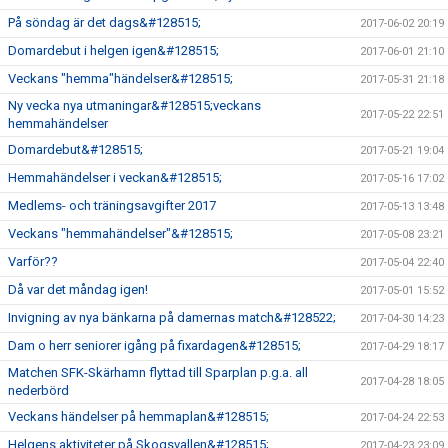
På söndag är det dags&#128515;
2017-06-02 20:19
Domardebut i helgen igen&#128515;
2017-06-01 21:10
Veckans "hemma"händelser&#128515;
2017-05-31 21:18
Ny vecka nya utmaningar&#128515;veckans
2017-05-22 22:51
hemmahändelser
Domardebut&#128515;
2017-05-21 19:04
Hemmahändelser i veckan&#128515;
2017-05-16 17:02
Medlems- och träningsavgifter 2017
2017-05-13 13:48
Veckans "hemmahändelser"&#128515;
2017-05-08 23:21
Varför??
2017-05-04 22:40
Då var det måndag igen!
2017-05-01 15:52
Invigning av nya bänkarna på damernas match&#128522;
2017-04-30 14:23
Dam o herr seniorer igång på fixardagen&#128515;
2017-04-29 18:17
Matchen SFK-Skärhamn flyttad till Sparplan p.g.a. all
2017-04-28 18:05
nederbörd
Veckans händelser på hemmaplan&#128515;
2017-04-24 22:53
Helgens aktiviteter på Skogsvallen&#128515;
2017-04-23 23:09