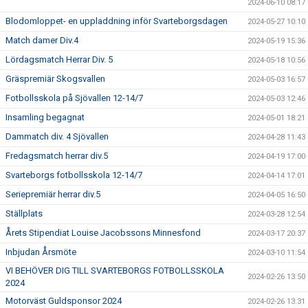
2024-06-10 08:17
Blodomloppet- en uppladdning inför Svarteborgsdagen
2024-05-27 10:10
Match damer Div.4
2024-05-19 15:36
Lördagsmatch Herrar Div. 5
2024-05-18 10:56
Gräspremiär Skogsvallen
2024-05-03 16:57
Fotbollsskola på Sjövallen 12-14/7
2024-05-03 12:46
Insamling begagnat
2024-05-01 18:21
Dammatch div. 4 Sjövallen
2024-04-28 11:43
Fredagsmatch herrar div.5
2024-04-19 17:00
Svarteborgs fotbollsskola 12-14/7
2024-04-14 17:01
Seriepremiär herrar div.5
2024-04-05 16:50
Ställplats
2024-03-28 12:54
Årets Stipendiat Louise Jacobssons Minnesfond
2024-03-17 20:37
Inbjudan Årsmöte
2024-03-10 11:54
VI BEHÖVER DIG TILL SVARTEBORGS FOTBOLLSSKOLA
2024-02-26 13:50
2024
Motorväst Guldsponsor 2024
2024-02-26 13:31