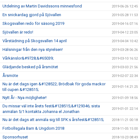
Utdelning av Martin Davidssons minnesfond
2019-06-26 12:45
En snickardag gjord på Sjövallen
2019-05-28 11:53
Skogsvallen redo för säsong 2019
2019-04-16 07:16
Sjövallen är redo!
2019-04-12 23:05
Vårstädning på Skogsvallen 14 april
2019-04-04 10:42
Hälsningar från den nya styrelsen!
2019-03-28 06:26
Vårkänslor&#9728;&#65039;
2019-03-10 16:52
Glädjande besked på årsmötet
2019-03-03 21:56
Årsmöte
2019-02-07 22:34
Nu är det dags igen &#128522; Brödbak för goda mackor
2019-01-14 21:25
till cupen &#128515;
Nytt År - Nya möjligheter!
2019-01-09 18:56
Du missar väl inte årets fest&#128515;&#129346; sista
2019-01-01 22:14
anmälan 5/1 kontakta Johanna el Jonathan
Nu är det dags att anmäla sig till SFK:s årsfest&#128515;
2018-11-21 00:18
Fotbollsgala Barn & Ungdom 2018
2018-11-05 15:00
Sponsorhuset
2018-10-23 08:49