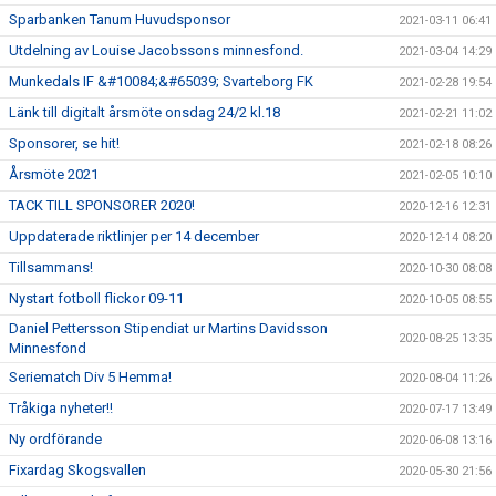
Sparbanken Tanum Huvudsponsor
2021-03-11 06:41
Utdelning av Louise Jacobssons minnesfond.
2021-03-04 14:29
Munkedals IF &#10084;&#65039; Svarteborg FK
2021-02-28 19:54
Länk till digitalt årsmöte onsdag 24/2 kl.18
2021-02-21 11:02
Sponsorer, se hit!
2021-02-18 08:26
Årsmöte 2021
2021-02-05 10:10
TACK TILL SPONSORER 2020!
2020-12-16 12:31
Uppdaterade riktlinjer per 14 december
2020-12-14 08:20
Tillsammans!
2020-10-30 08:08
Nystart fotboll flickor 09-11
2020-10-05 08:55
Daniel Pettersson Stipendiat ur Martins Davidsson
2020-08-25 13:35
Minnesfond
Seriematch Div 5 Hemma!
2020-08-04 11:26
Tråkiga nyheter!!
2020-07-17 13:49
Ny ordförande
2020-06-08 13:16
Fixardag Skogsvallen
2020-05-30 21:56