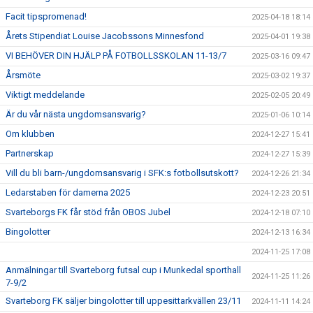
Facit tipspromenad!
2025-04-18 18:14
Årets Stipendiat Louise Jacobssons Minnesfond
2025-04-01 19:38
VI BEHÖVER DIN HJÄLP PÅ FOTBOLLSSKOLAN 11-13/7
2025-03-16 09:47
Årsmöte
2025-03-02 19:37
Viktigt meddelande
2025-02-05 20:49
Är du vår nästa ungdomsansvarig?
2025-01-06 10:14
Om klubben
2024-12-27 15:41
Partnerskap
2024-12-27 15:39
Vill du bli barn-/ungdomsansvarig i SFK:s fotbollsutskott?
2024-12-26 21:34
Ledarstaben för damerna 2025
2024-12-23 20:51
Svarteborgs FK får stöd från OBOS Jubel
2024-12-18 07:10
Bingolotter
2024-12-13 16:34
2024-11-25 17:08
Anmälningar till Svarteborg futsal cup i Munkedal sporthall
2024-11-25 11:26
7-9/2
Svarteborg FK säljer bingolotter till uppesittarkvällen 23/11
2024-11-11 14:24