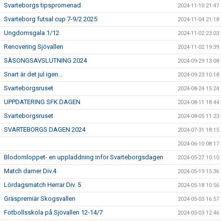
Svarteborgs tipspromenad
2024-11-10 21:47
Svarteborg futsal cup 7-9/2 2025
2024-11-04 21:18
Ungdomsgala 1/12
2024-11-02 23:03
Renovering Sjövallen
2024-11-02 19:39
SÄSONGSAVSLUTNING 2024
2024-09-29 13:08
Snart är det jul igen...
2024-09-23 10:18
Svarteborgsruset
2024-08-24 15:24
UPPDATERING SFK DAGEN
2024-08-11 18:44
Svarteborgsruset
2024-08-05 11:23
SVARTEBORGS DAGEN 2024
2024-07-31 18:15
2024-06-10 08:17
Blodomloppet- en uppladdning inför Svarteborgsdagen
2024-05-27 10:10
Match damer Div.4
2024-05-19 15:36
Lördagsmatch Herrar Div. 5
2024-05-18 10:56
Gräspremiär Skogsvallen
2024-05-03 16:57
Fotbollsskola på Sjövallen 12-14/7
2024-05-03 12:46