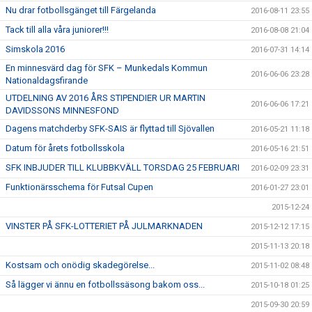
Nu drar fotbollsgänget till Färgelanda
2016-08-11 23:55
Tack till alla våra juniorer!!!
2016-08-08 21:04
Simskola 2016
2016-07-31 14:14
En minnesvärd dag för SFK – Munkedals Kommun
2016-06-06 23:28
Nationaldagsfirande
UTDELNING AV 2016 ÅRS STIPENDIER UR MARTIN
2016-06-06 17:21
DAVIDSSONS MINNESFOND
Dagens matchderby SFK-SAIS är flyttad till Sjövallen
2016-05-21 11:18
Datum för årets fotbollsskola
2016-05-16 21:51
SFK INBJUDER TILL KLUBBKVÄLL TORSDAG 25 FEBRUARI
2016-02-09 23:31
Funktionärsschema för Futsal Cupen
2016-01-27 23:01
2015-12-24
VINSTER PÅ SFK-LOTTERIET PÅ JULMARKNADEN
2015-12-12 17:15
2015-11-13 20:18
Kostsam och onödig skadegörelse...
2015-11-02 08:48
Så lägger vi ännu en fotbollssäsong bakom oss...
2015-10-18 01:25
2015-09-30 20:59