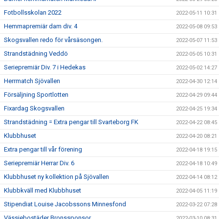
Fotbollsskolan 2022
2022-05-11 10:31
Hemmapremiär dam div. 4
2022-05-08 09:53
Skogsvallen redo för vårsäsongen.
2022-05-07 11:53
Strandstädning Veddö
2022-05-05 10:31
Seriepremiär Div. 7 i Hedekas
2022-05-02 14:27
Herrmatch Sjövallen
2022-04-30 12:14
Försäljning Sportlotten
2022-04-29 09:44
Fixardag Skogsvallen
2022-04-25 19:34
Strandstädning = Extra pengar till Svarteborg FK
2022-04-22 08:45
Klubbhuset
2022-04-20 08:21
Extra pengar till vår förening
2022-04-18 19:15
Seriepremiär Herrar Div. 6
2022-04-18 10:49
Klubbhuset ny kollektion på Sjövallen
2022-04-14 08:12
Klubbkväll med Klubbhuset
2022-04-05 11:19
Stipendiat Louise Jacobssons Minnesfond
2022-03-22 07:28
Vässjebostäder Bronssponsor
2022-03-10 08:31