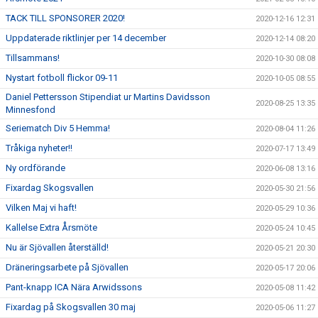
TACK TILL SPONSORER 2020!
2020-12-16 12:31
Uppdaterade riktlinjer per 14 december
2020-12-14 08:20
Tillsammans!
2020-10-30 08:08
Nystart fotboll flickor 09-11
2020-10-05 08:55
Daniel Pettersson Stipendiat ur Martins Davidsson
2020-08-25 13:35
Minnesfond
Seriematch Div 5 Hemma!
2020-08-04 11:26
Tråkiga nyheter!!
2020-07-17 13:49
Ny ordförande
2020-06-08 13:16
Fixardag Skogsvallen
2020-05-30 21:56
Vilken Maj vi haft!
2020-05-29 10:36
Kallelse Extra Årsmöte
2020-05-24 10:45
Nu är Sjövallen återställd!
2020-05-21 20:30
Dräneringsarbete på Sjövallen
2020-05-17 20:06
Pant-knapp ICA Nära Arwidssons
2020-05-08 11:42
Fixardag på Skogsvallen 30 maj
2020-05-06 11:27