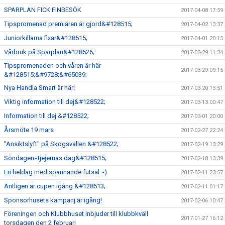
SPARPLAN FICK FINBESÖK
2017-04-08 17:59
Tipspromenad premiären är gjord&#128515;
2017-04-02 13:37
Juniorkillarna fixar&#128515;
2017-04-01 20:15
Vårbruk på Sparplan&#128526;
2017-03-29 11:34
Tipspromenaden och våren är här
2017-03-29 09:15
&#128515;&#9728;&#65039;
Nya Handla Smart är här!
2017-03-20 13:51
Viktig information till dej&#128522;
2017-03-13 00:47
Information till dej &#128522;
2017-03-01 20:00
Årsmöte 19 mars
2017-02-27 22:24
"Ansiktslyft" på Skogsvallen &#128522;
2017-02-19 13:29
Söndagen=tjejernas dag&#128515;
2017-02-18 13:39
En heldag med spännande futsal :-)
2017-02-11 23:57
Äntligen är cupen igång &#128513;
2017-02-11 01:17
Sponsorhusets kampanj är igång!
2017-02-06 10:47
Föreningen och Klubbhuset inbjuder till klubbkväll
2017-01-27 16:12
torsdagen den 2 februari