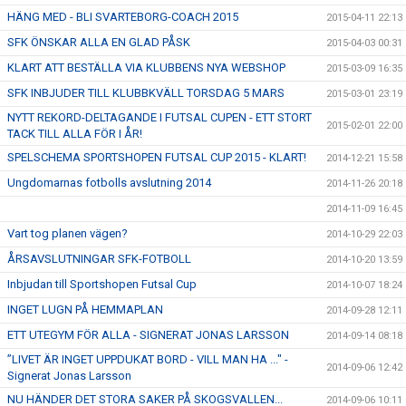
HÄNG MED - BLI SVARTEBORG-COACH 2015
2015-04-11 22:13
SFK ÖNSKAR ALLA EN GLAD PÅSK
2015-04-03 00:31
KLART ATT BESTÄLLA VIA KLUBBENS NYA WEBSHOP
2015-03-09 16:35
SFK INBJUDER TILL KLUBBKVÄLL TORSDAG 5 MARS
2015-03-01 23:19
NYTT REKORD-DELTAGANDE I FUTSAL CUPEN - ETT STORT
2015-02-01 22:00
TACK TILL ALLA FÖR I ÅR!
SPELSCHEMA SPORTSHOPEN FUTSAL CUP 2015 - KLART!
2014-12-21 15:58
Ungdomarnas fotbolls avslutning 2014
2014-11-26 20:18
2014-11-09 16:45
Vart tog planen vägen?
2014-10-29 22:03
ÅRSAVSLUTNINGAR SFK-FOTBOLL
2014-10-20 13:59
Inbjudan till Sportshopen Futsal Cup
2014-10-07 18:24
INGET LUGN PÅ HEMMAPLAN
2014-09-28 12:11
ETT UTEGYM FÖR ALLA - SIGNERAT JONAS LARSSON
2014-09-14 08:18
”LIVET ÄR INGET UPPDUKAT BORD - VILL MAN HA ..." -
2014-09-06 12:42
Signerat Jonas Larsson
NU HÄNDER DET STORA SAKER PÅ SKOGSVALLEN...
2014-09-06 10:11