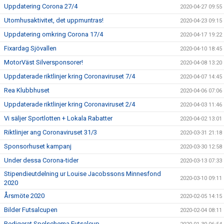
Uppdatering Corona 27/4
2020-04-27 09:55
Utomhusaktivitet, det uppmuntras!
2020-04-23 09:15
Uppdatering omkring Corona 17/4
2020-04-17 19:22
Fixardag Sjövallen
2020-04-10 18:45
MotorVäst Silversponsorer!
2020-04-08 13:20
Uppdaterade riktlinjer kring Coronaviruset 7/4
2020-04-07 14:45
Rea Klubbhuset
2020-04-06 07:06
Uppdaterade riktlinjer kring Coronaviruset 2/4
2020-04-03 11:46
Vi säljer Sportlotten + Lokala Rabatter
2020-04-02 13:01
Riktlinjer ang Coronaviruset 31/3
2020-03-31 21:18
Sponsorhuset kampanj
2020-03-30 12:58
Under dessa Corona-tider
2020-03-13 07:33
Stipendieutdelning ur Louise Jacobssons Minnesfond
2020-03-10 09:11
2020
Årsmöte 2020
2020-02-05 14:15
Bilder Futsalcupen
2020-02-04 08:11
Redigerat Spelschema Futsalcup