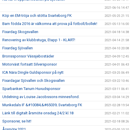
2021-06-16 14:47
Köp en EM-tröja och stötta Svarteborg FK
2021-05-25 21:15
Barn födda 2016 är välkomna att prova på fotboll/bollek!
2021-05-13 16:00
Fixardag Skogsvallen
2021-04-18 14:38
Renovering av klubbstuga, Etapp 1 - KLART!
2021-04-14 21:58
Fixardag Sjövallen
2021-04-10 20:08
Bronssponsor Vässjebostäder
2021-04-09 12:45
Motorväst fortsatt Silversponsor
2021-04-01 06:43
ICA Nära Dingle Guldsponsor på nytt
2021-03-25 06:49
Fixardagar Sjövallen och Skogsvallen
2021-03-22 10:46
Sparbanken Tanum Huvudsponsor
2021-03-11 06:41
Utdelning av Louise Jacobssons minnesfond.
2021-03-04 14:29
Munkedals IF &#10084;&#65039; Svarteborg FK
2021-02-28 19:54
Länk till digitalt årsmöte onsdag 24/2 kl.18
2021-02-21 11:02
Sponsorer, se hit!
2021-02-18 08:26
Årsmöte 2021
2021-02-05 10:10