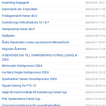
Insamling begagnat
2024-05-01 18:21
Dammatch div. 4 Sjövallen
2024-04-28 11:43
Fredagsmatch herrar div.5
2024-04-19 17:00
Svarteborgs fotbollsskola 12-14/7
2024-04-14 17:01
Seriepremiär herrar div.5
2024-04-05 16:50
Ställplats
2024-03-28 12:54
Årets Stipendiat Louise Jacobssons Minnesfond
2024-03-17 20:37
Inbjudan Årsmöte
2024-03-10 11:54
VI BEHÖVER DIG TILL SVARTEBORGS FOTBOLLSSKOLA
2024-02-26 13:50
2024
Motorväst Guldsponsor 2024
2024-02-26 13:31
Ica Nära Dingle Guldsponsor 2024
2024-02-22 10:13
Sparbanken Tanum Huvudsponsor 2024
2024-02-20 13:55
Öppen träning för P12-13
2024-01-28 20:10
Hjälp till med brödbak till Svarteborg Futsal Cup
2024-01-03 09:07
Prel. Spelschema Futsal Cup
2023-12-29 20:42
Vi har bingolotter kvar till uppesittarkvällen!
2023-12-16 11:43