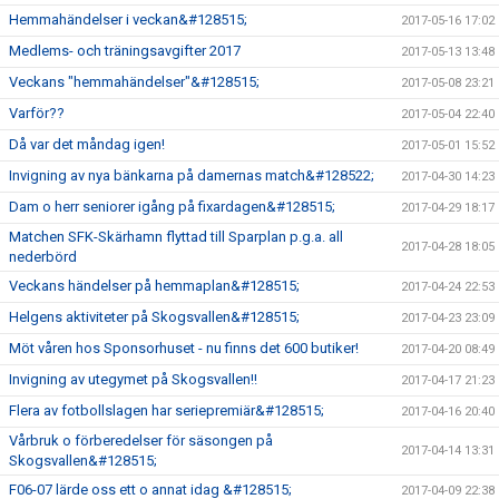
Hemmahändelser i veckan&#128515;
2017-05-16 17:02
Medlems- och träningsavgifter 2017
2017-05-13 13:48
Veckans "hemmahändelser"&#128515;
2017-05-08 23:21
Varför??
2017-05-04 22:40
Då var det måndag igen!
2017-05-01 15:52
Invigning av nya bänkarna på damernas match&#128522;
2017-04-30 14:23
Dam o herr seniorer igång på fixardagen&#128515;
2017-04-29 18:17
Matchen SFK-Skärhamn flyttad till Sparplan p.g.a. all
2017-04-28 18:05
nederbörd
Veckans händelser på hemmaplan&#128515;
2017-04-24 22:53
Helgens aktiviteter på Skogsvallen&#128515;
2017-04-23 23:09
Möt våren hos Sponsorhuset - nu finns det 600 butiker!
2017-04-20 08:49
Invigning av utegymet på Skogsvallen!!
2017-04-17 21:23
Flera av fotbollslagen har seriepremiär&#128515;
2017-04-16 20:40
Vårbruk o förberedelser för säsongen på
2017-04-14 13:31
Skogsvallen&#128515;
F06-07 lärde oss ett o annat idag &#128515;
2017-04-09 22:38