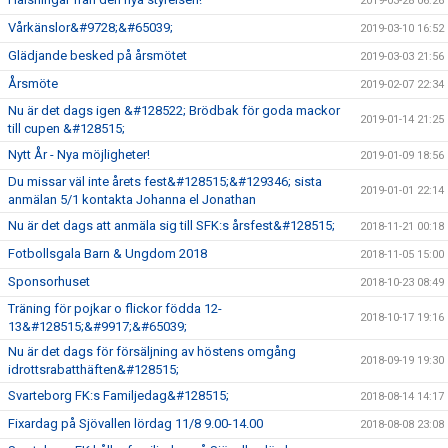
2019-03-28 06:26
Vårkänslor&#9728;&#65039;
2019-03-10 16:52
Glädjande besked på årsmötet
2019-03-03 21:56
Årsmöte
2019-02-07 22:34
Nu är det dags igen &#128522; Brödbak för goda mackor
2019-01-14 21:25
till cupen &#128515;
Nytt År - Nya möjligheter!
2019-01-09 18:56
Du missar väl inte årets fest&#128515;&#129346; sista
2019-01-01 22:14
anmälan 5/1 kontakta Johanna el Jonathan
Nu är det dags att anmäla sig till SFK:s årsfest&#128515;
2018-11-21 00:18
Fotbollsgala Barn & Ungdom 2018
2018-11-05 15:00
Sponsorhuset
2018-10-23 08:49
Träning för pojkar o flickor födda 12-
2018-10-17 19:16
13&#128515;&#9917;&#65039;
Nu är det dags för försäljning av höstens omgång
2018-09-19 19:30
idrottsrabatthäften&#128515;
Svarteborg FK:s Familjedag&#128515;
2018-08-14 14:17
Fixardag på Sjövallen lördag 11/8 9.00-14.00
2018-08-08 23:08