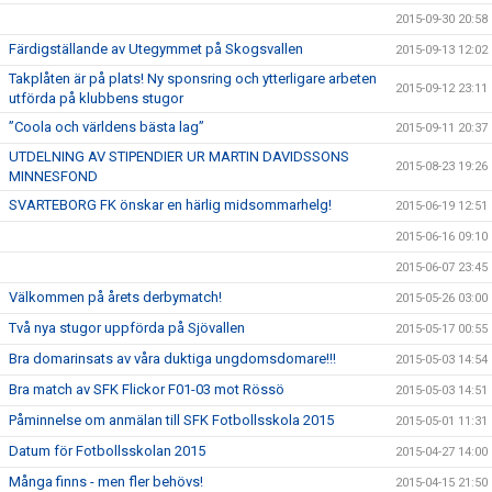
2015-09-30 20:58
Färdigställande av Utegymmet på Skogsvallen
2015-09-13 12:02
Takplåten är på plats! Ny sponsring och ytterligare arbeten
2015-09-12 23:11
utförda på klubbens stugor
”Coola och världens bästa lag”
2015-09-11 20:37
UTDELNING AV STIPENDIER UR MARTIN DAVIDSSONS
2015-08-23 19:26
MINNESFOND
SVARTEBORG FK önskar en härlig midsommarhelg!
2015-06-19 12:51
2015-06-16 09:10
2015-06-07 23:45
Välkommen på årets derbymatch!
2015-05-26 03:00
Två nya stugor uppförda på Sjövallen
2015-05-17 00:55
Bra domarinsats av våra duktiga ungdomsdomare!!!
2015-05-03 14:54
Bra match av SFK Flickor F01-03 mot Rössö
2015-05-03 14:51
Påminnelse om anmälan till SFK Fotbollsskola 2015
2015-05-01 11:31
Datum för Fotbollsskolan 2015
2015-04-27 14:00
Många finns - men fler behövs!
2015-04-15 21:50