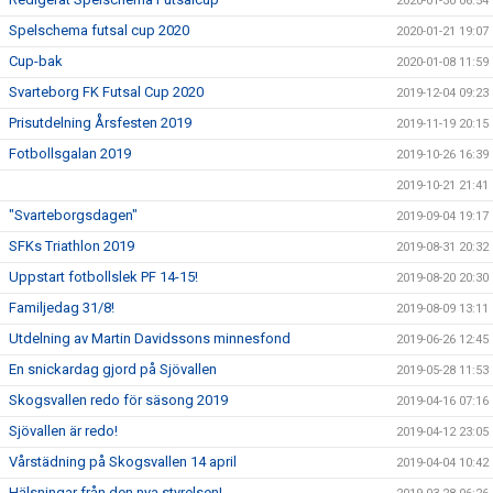
2020-01-30 06:54
Spelschema futsal cup 2020
2020-01-21 19:07
Cup-bak
2020-01-08 11:59
Svarteborg FK Futsal Cup 2020
2019-12-04 09:23
Prisutdelning Årsfesten 2019
2019-11-19 20:15
Fotbollsgalan 2019
2019-10-26 16:39
2019-10-21 21:41
"Svarteborgsdagen"
2019-09-04 19:17
SFKs Triathlon 2019
2019-08-31 20:32
Uppstart fotbollslek PF 14-15!
2019-08-20 20:30
Familjedag 31/8!
2019-08-09 13:11
Utdelning av Martin Davidssons minnesfond
2019-06-26 12:45
En snickardag gjord på Sjövallen
2019-05-28 11:53
Skogsvallen redo för säsong 2019
2019-04-16 07:16
Sjövallen är redo!
2019-04-12 23:05
Vårstädning på Skogsvallen 14 april
2019-04-04 10:42
Hälsningar från den nya styrelsen!