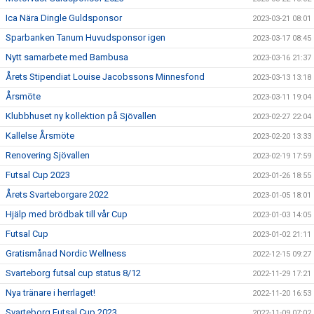
Ica Nära Dingle Guldsponsor
2023-03-21 08:01
Sparbanken Tanum Huvudsponsor igen
2023-03-17 08:45
Nytt samarbete med Bambusa
2023-03-16 21:37
Årets Stipendiat Louise Jacobssons Minnesfond
2023-03-13 13:18
Årsmöte
2023-03-11 19:04
Klubbhuset ny kollektion på Sjövallen
2023-02-27 22:04
Kallelse Årsmöte
2023-02-20 13:33
Renovering Sjövallen
2023-02-19 17:59
Futsal Cup 2023
2023-01-26 18:55
Årets Svarteborgare 2022
2023-01-05 18:01
Hjälp med brödbak till vår Cup
2023-01-03 14:05
Futsal Cup
2023-01-02 21:11
Gratismånad Nordic Wellness
2022-12-15 09:27
Svarteborg futsal cup status 8/12
2022-11-29 17:21
Nya tränare i herrlaget!
2022-11-20 16:53
Svarteborg Futsal Cup 2023
2022-11-09 07:02