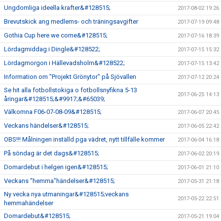
Ungdomliga ideella krafter&#128515;
2017-08-02 19:26
Brevutskick ang medlems- och träningsavgifter
2017-07-19 09:48
Gothia Cup here we come&#128515;
2017-07-16 18:39
Lördagmiddag i Dingle&#128522;
2017-07-15 15:32
Lördagmorgon i Hällevadsholm&#128522;
2017-07-15 13:42
Information om "Projekt Grönytor" på Sjövallen
2017-07-12 20:24
Se hit alla fotbollstokiga o fotbollsnyfikna 5-13
2017-06-25 14:13
åringar&#128515;&#9917;&#65039;
Välkomna F06-07-08-09&#128515;
2017-06-07 20:45
Veckans händelser&#128515;
2017-06-05 22:42
OBS!!! Målningen inställd pga vädret, nytt tillfälle kommer
2017-06-04 16:18
På söndag är det dags&#128515;
2017-06-02 20:19
Domardebut i helgen igen&#128515;
2017-06-01 21:10
Veckans "hemma"händelser&#128515;
2017-05-31 21:18
Ny vecka nya utmaningar&#128515;veckans
2017-05-22 22:51
hemmahändelser
Domardebut&#128515;
2017-05-21 19:04