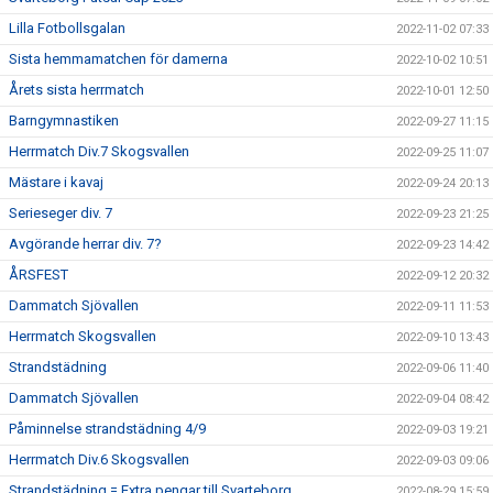
Lilla Fotbollsgalan
2022-11-02 07:33
Sista hemmamatchen för damerna
2022-10-02 10:51
Årets sista herrmatch
2022-10-01 12:50
Barngymnastiken
2022-09-27 11:15
Herrmatch Div.7 Skogsvallen
2022-09-25 11:07
Mästare i kavaj
2022-09-24 20:13
Serieseger div. 7
2022-09-23 21:25
Avgörande herrar div. 7?
2022-09-23 14:42
ÅRSFEST
2022-09-12 20:32
Dammatch Sjövallen
2022-09-11 11:53
Herrmatch Skogsvallen
2022-09-10 13:43
Strandstädning
2022-09-06 11:40
Dammatch Sjövallen
2022-09-04 08:42
Påminnelse strandstädning 4/9
2022-09-03 19:21
Herrmatch Div.6 Skogsvallen
2022-09-03 09:06
Strandstädning = Extra pengar till Svarteborg
2022-08-29 15:59