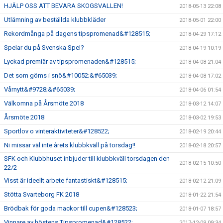
HJÄLP OSS ATT BEVARA SKOGSVALLEN!
2018-05-13 22:08
Utlämning av beställda klubbkläder
2018-05-01 22:00
Rekordmånga på dagens tipspromenad&#128515;
2018-04-29 17:12
Spelar du på Svenska Spel?
2018-04-19 10:19
Lyckad premiär av tipspromenaden&#128515;
2018-04-08 21:04
Det som göms i snö&#10052;&#65039;
2018-04-08 17:02
Vårnytt&#9728;&#65039;
2018-04-06 01:54
Välkomna på Årsmöte 2018
2018-03-12 14:07
Årsmöte 2018
2018-03-02 19:53
Sportlov o vinteraktiviteter&#128522;
2018-02-19 20:44
Ni missar väl inte årets klubbkväll på torsdag!!
2018-02-18 20:57
SFK och Klubbhuset inbjuder till klubbkväll torsdagen den
2018-02-15 10:50
22/2
Visst är ideellt arbete fantastiskt&#128515;
2018-02-12 21:09
Stötta Svarteborg FK 2018
2018-01-22 21:54
Brödbak för goda mackor till cupen&#128523;
2018-01-07 18:57
Vinnare av höstens Tipspromenad&#128522;
2017-12-09 09:34