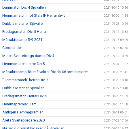
Dammatch Div. 4 Sjövallen
2021-10-10 10:56
Hemmamatch mot Stala IF Herrar div.5
2021-10-02 11:55
Dubbla matcher Sjövallen
2021-09-26 10:29
Fredagsmatch Div. 5 Herrar
2021-09-17 13:32
Målvaktscamp 5/9-2021
2021-09-16 09:29
Coronatider
2021-09-13 07:55
Match Svarteborgs damer Div.4
2021-09-12 10:59
Hemmamatch herrar Div.5
2021-09-04 11:37
Målvaktscamp för målvakter födda-08 tom seniorer
2021-08-29 21:41
"Hemmamatch" herrar Div. 7
2021-08-29 13:10
Dubbla Matcher Sjövallen
2021-08-22 13:48
Fredagsmatch Herrar Div. 5
2021-08-20 11:03
Hemmapremiär Dam
2021-08-15 11:08
Äntligen Hemmapremiär
2021-08-11 06:51
Årets Svarteborgare 2020
2021-07-22 17:36
Nu har vi öppnat kiosken på Sjövallen
2021-06-23 16:47