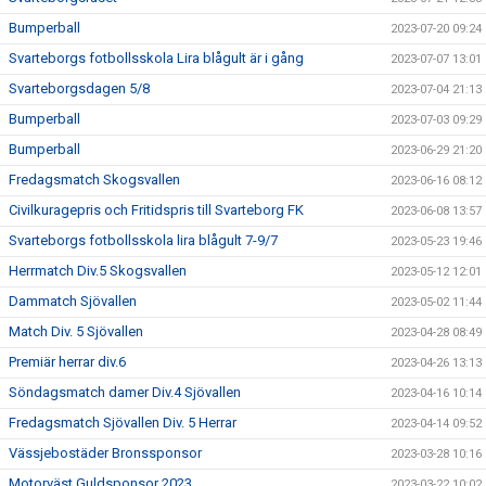
Bumperball
2023-07-20 09:24
Svarteborgs fotbollsskola Lira blågult är i gång
2023-07-07 13:01
Svarteborgsdagen 5/8
2023-07-04 21:13
Bumperball
2023-07-03 09:29
Bumperball
2023-06-29 21:20
Fredagsmatch Skogsvallen
2023-06-16 08:12
Civilkuragepris och Fritidspris till Svarteborg FK
2023-06-08 13:57
Svarteborgs fotbollsskola lira blågult 7-9/7
2023-05-23 19:46
Herrmatch Div.5 Skogsvallen
2023-05-12 12:01
Dammatch Sjövallen
2023-05-02 11:44
Match Div. 5 Sjövallen
2023-04-28 08:49
Premiär herrar div.6
2023-04-26 13:13
Söndagsmatch damer Div.4 Sjövallen
2023-04-16 10:14
Fredagsmatch Sjövallen Div. 5 Herrar
2023-04-14 09:52
Vässjebostäder Bronssponsor
2023-03-28 10:16
Motorväst Guldsponsor 2023
2023-03-22 10:02