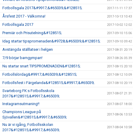
Fotbollsgala 2017&#9917;&#65039;&#128515;
2017-11-11 17:37
Årsfest 2017 - Välkomna!
2017-10-13 10:43
Fotbollsgala 2017
2017-10-02 12:02
Premiär och Prisutelning&#128515;
2017-09-10 15:06
Idag startar tipspromenaden&#9728;&#65039;&#128515;
2017-09-10 09:42
Avstängda ställlatser i helgen
2017-08-31 20:19
7/9 börjar barngympan!
2017-08-26 05:39
Nu startar snart TIPSPROMENADEN&#128515;
2017-08-15 20:10
Fotbollslördag&#9917;&#65039;&#128515;
2017-08-12 10:09
Fotbollsfest i Färgelanda&#128515;&#9917;&#65039;
2017-08-10 20:19
Svarteborg FK:s Fotbollsskola
2017-08-07 21:31
2017&#128515;&#9917;&#65039;
Instagramsutmaning!!
2017-08-07 18:00
Champions League på
2017-08-06 13:53
Sjövallen&#128515;&#9917;&#65039;
Nu är vi igång, Fotbollsskolan
2017-08-04 10:58
2017&#128515;&#9917;&#65039;