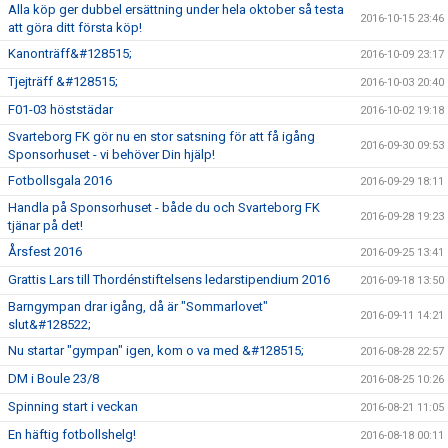
Alla köp ger dubbel ersättning under hela oktober så testa
2016-10-15 23:46
att göra ditt första köp!
Kanonträff&#128515;
2016-10-09 23:17
Tjejträff &#128515;
2016-10-03 20:40
F01-03 höststädar
2016-10-02 19:18
Svarteborg FK gör nu en stor satsning för att få igång
2016-09-30 09:53
Sponsorhuset - vi behöver Din hjälp!
Fotbollsgala 2016
2016-09-29 18:11
Handla på Sponsorhuset - både du och Svarteborg FK
2016-09-28 19:23
tjänar på det!
Årsfest 2016
2016-09-25 13:41
Grattis Lars till Thordénstiftelsens ledarstipendium 2016
2016-09-18 13:50
Barngympan drar igång, då är "Sommarlovet"
2016-09-11 14:21
slut&#128522;
Nu startar "gympan" igen, kom o va med &#128515;
2016-08-28 22:57
DM i Boule 23/8
2016-08-25 10:26
Spinning start i veckan
2016-08-21 11:05
En häftig fotbollshelg!
2016-08-18 00:11