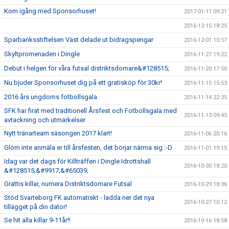
Kom igång med Sponsorhuset!
2017-01-11 09:21
2016-12-15 18:25
Sparbanksstiftelsen Väst delade ut bidragspengar
2016-12-01 10:57
Skyltpromenaden i Dingle
2016-11-27 19:22
Debut i helgen för våra futsal distriktsdomare&#128515;
2016-11-20 17:50
Nu bjuder Sponsorhuset dig på ett gratisköp för 30kr!
2016-11-15 15:53
2016 års ungdoms fotbollsgala
2016-11-14 22:35
SFK har firat med traditionell Årsfest och Fotbollsgala med
2016-11-13 09:45
avtackning och utmärkelser
Nytt tränarteam säsongen 2017 klart!
2016-11-06 20:16
Glöm inte anmäla er till årsfesten, det börjar närma sig :-D
2016-11-01 19:15
Idag var det dags för Killträffen i Dingle Idrottshall
2016-10-30 18:20
&#128515;&#9917;&#65039;
Grattis killar, numera Distriktsdomare Futsal
2016-10-29 18:36
Stöd Svarteborg FK automatiskt - ladda ner det nya
2016-10-27 10:12
tillägget på din dator!
Se hit alla killar 9-11år!!
2016-10-16 18:58