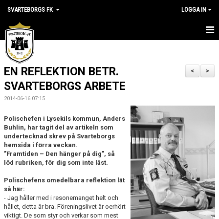
SVARTEBORGS FK
LOGGA IN
HEM
EN REFLEKTION BETR.
NYHETER
<
>
SVARTEBORGS ARBETE
OM KLUBBEN
2014-06-16 07:15
KALENDER
Polischefen i Lysekils kommun, Anders
Buhlin, har tagit del av artikeln som
VÅRA LAG
undertecknad skrev på Svarteborgs
hemsida i förra veckan.
”Framtiden – Den hänger på dig”, så
KLUBBSHOP
löd rubriken, för dig som inte läst.
MEDLEM
Polischefens omedelbara reflektion lät
så här:
- Jag håller med i resonemanget helt och
VÅRA MATCHER
hållet, detta är bra. Föreningslivet är oerhört
viktigt. De som styr och verkar som mest