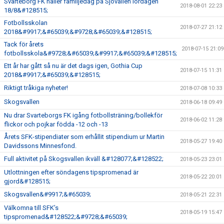
Svarteborg FK håller familjedag på Sjövallen lördagen
2018-08-01 22:23
18/8&#128515;
Fotbollsskolan
2018-07-27 21:12
2018&#9917;&#65039;&#9728;&#65039;&#128515;
Tack för årets
2018-07-15 21:09
fotbollsskola&#9728;&#65039;&#9917;&#65039;&#128515;
Ett år har gått så nu är det dags igen, Gothia Cup
2018-07-15 11:31
2018&#9917;&#65039;&#128515;
Riktigt tråkiga nyheter!
2018-07-08 10:33
Skogsvallen
2018-06-18 09:49
Nu drar Svarteborgs FK igång fotbollsträning/bollekför
2018-06-02 11:28
flickor och pojkar födda -12 och -13
Årets SFK-stipendiater som erhållit stipendium ur Martin
2018-05-27 19:40
Davidssons Minnesfond.
Full aktivitet på Skogsvallen ikväll &#128077;&#128522;
2018-05-23 23:01
Utlottningen efter söndagens tipspromenad är
2018-05-22 20:01
gjord&#128515;
Skogsvallen&#9917;&#65039;
2018-05-21 22:31
Välkomna till SFK’s
2018-05-19 15:47
tipspromenad&#128522;&#9728;&#65039;