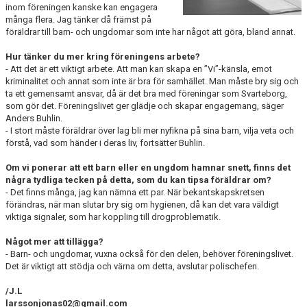
KONSTGRÄS
inom föreningen kanske kan engagera
många flera. Jag tänker då främst på
SPONSORHUSET
föräldrar till barn- och ungdomar som inte har något att göra, bland annat.
Hur tänker du mer kring föreningens arbete?
GRÄSROTEN
- Att det är ett viktigt arbete. Att man kan skapa en ”Vi”-känsla, emot
kriminalitet och annat som inte är bra för samhället. Man måste bry sig och
ta ett gemensamt ansvar, då är det bra med föreningar som Svarteborg,
som gör det. Föreningslivet ger glädje och skapar engagemang, säger
Anders Buhlin.
- I stort måste föräldrar över lag bli mer nyfikna på sina barn, vilja veta och
förstå, vad som händer i deras liv, fortsätter Buhlin.
Om vi ponerar att ett barn eller en ungdom hamnar snett, finns det
några tydliga tecken på detta, som du kan tipsa föräldrar om?
- Det finns många, jag kan nämna ett par. När bekantskapskretsen
förändras, när man slutar bry sig om hygienen, då kan det vara väldigt
viktiga signaler, som har koppling till drogproblematik.
Något mer att tillägga?
- Barn- och ungdomar, vuxna också för den delen, behöver föreningslivet.
Det är viktigt att stödja och värna om detta, avslutar polischefen.
/J.L
larssonjonas02@gmail.com