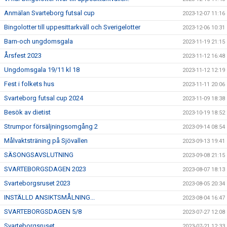
Anmälan Svarteborg futsal cup
2023-12-07 11:16
Bingolotter till uppesittarkväll och Sverigelotter
2023-12-06 10:31
Barn-och ungdomsgala
2023-11-19 21:15
Årsfest 2023
2023-11-12 16:48
Ungdomsgala 19/11 kl 18
2023-11-12 12:19
Fest i folkets hus
2023-11-11 20:06
Svarteborg futsal cup 2024
2023-11-09 18:38
Besök av dietist
2023-10-19 18:52
Strumpor försäljningsomgång 2
2023-09-14 08:54
Målvaktsträning på Sjövallen
2023-09-13 19:41
SÄSONGSAVSLUTNING
2023-09-08 21:15
SVARTEBORGSDAGEN 2023
2023-08-07 18:13
Svarteborgsruset 2023
2023-08-05 20:34
INSTÄLLD ANSIKTSMÅLNING...
2023-08-04 16:47
SVARTEBORGSDAGEN 5/8
2023-07-27 12:08
Svarteborgsruset
2023-07-21 12:33