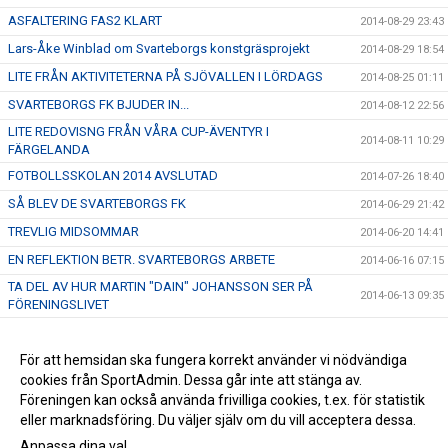
ASFALTERING FAS2 KLART
2014-08-29 23:43
Lars-Åke Winblad om Svarteborgs konstgräsprojekt
2014-08-29 18:54
LITE FRÅN AKTIVITETERNA PÅ SJÖVALLEN I LÖRDAGS
2014-08-25 01:11
SVARTEBORGS FK BJUDER IN...
2014-08-12 22:56
LITE REDOVISNG FRÅN VÅRA CUP-ÄVENTYR I
2014-08-11 10:29
FÄRGELANDA
FOTBOLLSSKOLAN 2014 AVSLUTAD
2014-07-26 18:40
SÅ BLEV DE SVARTEBORGS FK
2014-06-29 21:42
TREVLIG MIDSOMMAR
2014-06-20 14:41
EN REFLEKTION BETR. SVARTEBORGS ARBETE
2014-06-16 07:15
TA DEL AV HUR MARTIN "DAIN" JOHANSSON SER PÅ
2014-06-13 09:35
FÖRENINGSLIVET
FRAMTIDEN - DEN HÄNGER PÅ DIG
2014-06-07 17:47
HÅLL UTKIK!
För att hemsidan ska fungera korrekt använder vi nödvändiga
2014-06-06 21:40
cookies från SportAdmin. Dessa går inte att stänga av.
LYCKAD INVIGNING AV SPARPLAN
2014-04-30 11:34
Föreningen kan också använda frivilliga cookies, t.ex. för statistik
eller marknadsföring. Du väljer själv om du vill acceptera dessa.
Anpassa dina val