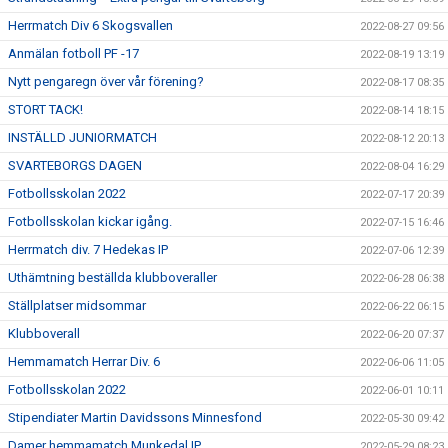
Herrmatch Div 6 Skogsvallen
2022-08-27 09:56
Anmälan fotboll PF -17
2022-08-19 13:19
Nytt pengaregn över vår förening?
2022-08-17 08:35
STORT TACK!
2022-08-14 18:15
INSTÄLLD JUNIORMATCH
2022-08-12 20:13
SVARTEBORGS DAGEN
2022-08-04 16:29
Fotbollsskolan 2022
2022-07-17 20:39
Fotbollsskolan kickar igång.
2022-07-15 16:46
Herrmatch div. 7 Hedekas IP
2022-07-06 12:39
Uthämtning beställda klubboveraller
2022-06-28 06:38
Ställplatser midsommar
2022-06-22 06:15
Klubboverall
2022-06-20 07:37
Hemmamatch Herrar Div. 6
2022-06-06 11:05
Fotbollsskolan 2022
2022-06-01 10:11
Stipendiater Martin Davidssons Minnesfond
2022-05-30 09:42
Damer hemmamatch Munkedal IP
2022-05-29 08:23