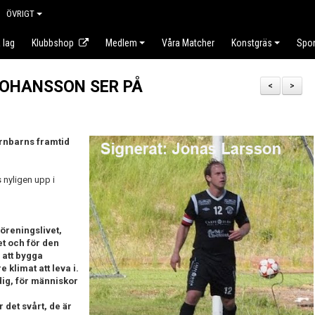
ÖVRIGT
 lag
Klubbshop
Medlem
Våra Matcher
Konstgräs
Spo
 JOHANSSON SER PÅ
<
>
arnbarns framtid
 nyligen upp i
föreningslivet,
et och för den
 att bygga
 klimat att leva i.
dig, för människor
 det svårt, de är