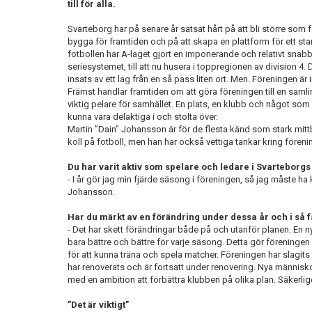
till för alla.
Svarteborg har på senare år satsat hårt på att bli större som f
bygga för framtiden och på att skapa en plattform för ett sta
fotbollen har A-laget gjort en imponerande och relativt snabb
seriesystemet, till att nu husera i toppregionen av division 4.
insats av ett lag från en så pass liten ort. Men. Föreningen är i
Främst handlar framtiden om att göra föreningen till en samli
viktig pelare för samhället. En plats, en klubb och något som
kunna vara delaktiga i och stolta över.
Martin ”Dain” Johansson är för de flesta känd som stark mittb
koll på fotboll, men han har också vettiga tankar kring förenin
Du har varit aktiv som spelare och ledare i Svarteborgs 
- I år gör jag min fjärde säsong i föreningen, så jag måste ha
Johansson.
Har du märkt av en förändring under dessa år och i så fal
- Det har skett förändringar både på och utanför planen. En n
bara bättre och bättre för varje säsong. Detta gör föreningen f
för att kunna träna och spela matcher. Föreningen har slagits i
har renoverats och är fortsatt under renovering. Nya människo
med en ambition att förbättra klubben på olika plan. Säkerli
”Det är viktigt”