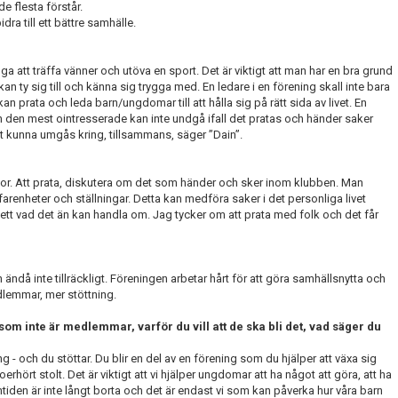
e flesta förstår.
dra till ett bättre samhälle.
nga att träffa vänner och utöva en sport. Det är viktigt att man har en bra grund
ty sig till och känna sig trygga med. En ledare i en förening skall inte bara
 prata och leda barn/ungdomar till att hålla sig på rätt sida av livet. En
 den mest ointresserade kan inte undgå ifall det pratas och händer saker
t kunna umgås kring, tillsammans, säger ”Dain”.
kor. Att prata, diskutera om det som händer och sker inom klubben. Man
farenheter och ställningar. Detta kan medföra saker i det personliga livet
sett vad det än kan handla om. Jag tycker om att prata med folk och det får
då inte tillräckligt. Föreningen arbetar hårt för att göra samhällsnytta och
dlemmar, mer stöttning.
om inte är medlemmar, varför du vill att de ska bli det, vad säger du
g - och du stöttar. Du blir en del av en förening som du hjälper att växa sig
hört stolt. Det är viktigt att vi hjälper ungdomar att ha något att göra, att ha
amtiden är inte långt borta och det är endast vi som kan påverka hur våra barn