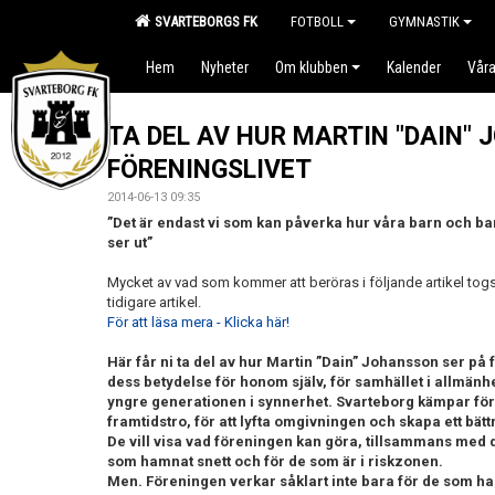
SVARTEBORGS FK
FOTBOLL
GYMNASTIK
Hem
Nyheter
Om klubben
Kalender
Våra
TA DEL AV HUR MARTIN "DAIN"
FÖRENINGSLIVET
2014-06-13 09:35
”Det är endast vi som kan påverka hur våra barn och b
ser ut”
Mycket av vad som kommer att beröras i följande artikel togs
tidigare artikel.
För att läsa mera - Klicka här!
Här får ni ta del av hur Martin ”Dain” Johansson ser på 
dess betydelse för honom själv, för samhället i allmänh
yngre generationen i synnerhet. Svarteborg kämpar för
framtidstro, för att lyfta omgivningen och skapa ett bättre
De vill visa vad föreningen kan göra, tillsammans med 
som hamnat snett och för de som är i riskzonen.
Men. Föreningen verkar såklart inte bara för de som har