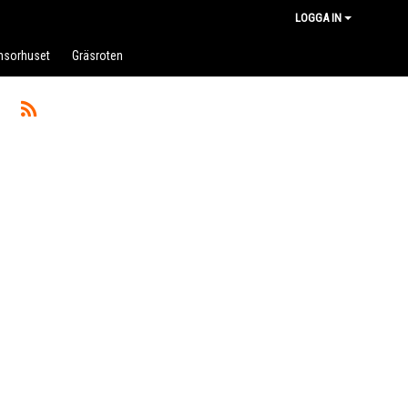
LOGGA IN
nsorhuset
Gräsroten