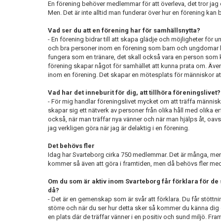
En förening behöver medlemmar för att överleva, det tror jag d
Men. Det är inte alltid man funderar över hur en förening kan bi
Vad ser du att en förening har för samhällsnytta?
- En förening bidrar till att skapa glädje och möjligheter för u
och bra personer inom en förening som barn och ungdomar kan 
fungera som en tränare, det skall också vara en person som kan
förening skapar något för samhället att kunna prata om. Även
inom en förening. Det skapar en mötesplats för människor at
Vad har det inneburit för dig, att tillhöra föreningslivet?
- För mig handlar föreningslivet mycket om att träffa männis
skapar sig ett nätverk av personer från olika håll med olika er
också, när man träffar nya vänner och när man hjälps åt, oav
jag verkligen göra när jag är delaktig i en förening.
Det behövs fler
Idag har Svarteborg cirka 750 medlemmar. Det är många, men än
kommer så även att göra i framtiden, men då behövs fler me
Om du som är aktiv inom Svarteborg får förklara för de s
då?
- Det är en gemenskap som är svår att förklara. Du får stöttnin
större och när du ser hur detta sker så kommer du känna dig oer
en plats där de träffar vänner i en positiv och sund miljö. Fr