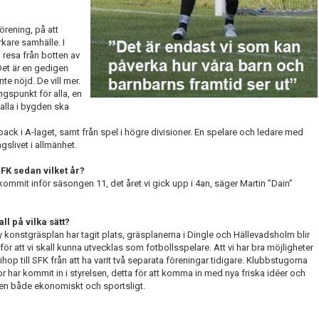
örening, på att
rkare samhälle. I
 resa från botten av
 Det är en gedigen
nte nöjd. De vill mer.
ngspunkt för alla, en
 alla i bygden ska
ack i A-laget, samt från spel i högre divisioner. En spelare och ledare med
gslivet i allmänhet.
FK sedan vilket år?
 kommit inför säsongen 11, det året vi gick upp i 4an, säger Martin ”Dain”
l på vilka sätt?
y konstgräsplan har tagit plats, gräsplanerna i Dingle och Hällevadsholm blir
ör att vi skall kunna utvecklas som fotbollsspelare. Att vi har bra möjligheter
hop till SFK från att ha varit två separata föreningar tidigare. Klubbstugorna
r har kommit in i styrelsen, detta för att komma in med nya friska idéer och
gen både ekonomiskt och sportsligt.