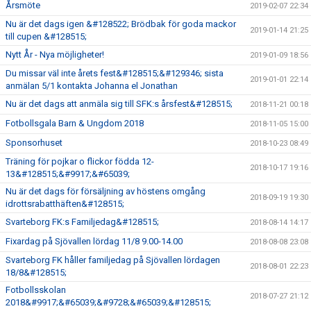
Årsmöte
2019-02-07 22:34
Nu är det dags igen &#128522; Brödbak för goda mackor
2019-01-14 21:25
till cupen &#128515;
Nytt År - Nya möjligheter!
2019-01-09 18:56
Du missar väl inte årets fest&#128515;&#129346; sista
2019-01-01 22:14
anmälan 5/1 kontakta Johanna el Jonathan
Nu är det dags att anmäla sig till SFK:s årsfest&#128515;
2018-11-21 00:18
Fotbollsgala Barn & Ungdom 2018
2018-11-05 15:00
Sponsorhuset
2018-10-23 08:49
Träning för pojkar o flickor födda 12-
2018-10-17 19:16
13&#128515;&#9917;&#65039;
Nu är det dags för försäljning av höstens omgång
2018-09-19 19:30
idrottsrabatthäften&#128515;
Svarteborg FK:s Familjedag&#128515;
2018-08-14 14:17
Fixardag på Sjövallen lördag 11/8 9.00-14.00
2018-08-08 23:08
Svarteborg FK håller familjedag på Sjövallen lördagen
2018-08-01 22:23
18/8&#128515;
Fotbollsskolan
2018-07-27 21:12
2018&#9917;&#65039;&#9728;&#65039;&#128515;