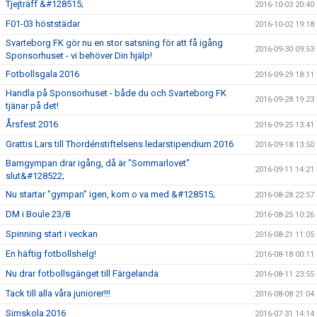
Tjejträff &#128515;
2016-10-03 20:40
F01-03 höststädar
2016-10-02 19:18
Svarteborg FK gör nu en stor satsning för att få igång
2016-09-30 09:53
Sponsorhuset - vi behöver Din hjälp!
Fotbollsgala 2016
2016-09-29 18:11
Handla på Sponsorhuset - både du och Svarteborg FK
2016-09-28 19:23
tjänar på det!
Årsfest 2016
2016-09-25 13:41
Grattis Lars till Thordénstiftelsens ledarstipendium 2016
2016-09-18 13:50
Barngympan drar igång, då är "Sommarlovet"
2016-09-11 14:21
slut&#128522;
Nu startar "gympan" igen, kom o va med &#128515;
2016-08-28 22:57
DM i Boule 23/8
2016-08-25 10:26
Spinning start i veckan
2016-08-21 11:05
En häftig fotbollshelg!
2016-08-18 00:11
Nu drar fotbollsgänget till Färgelanda
2016-08-11 23:55
Tack till alla våra juniorer!!!
2016-08-08 21:04
Simskola 2016
2016-07-31 14:14