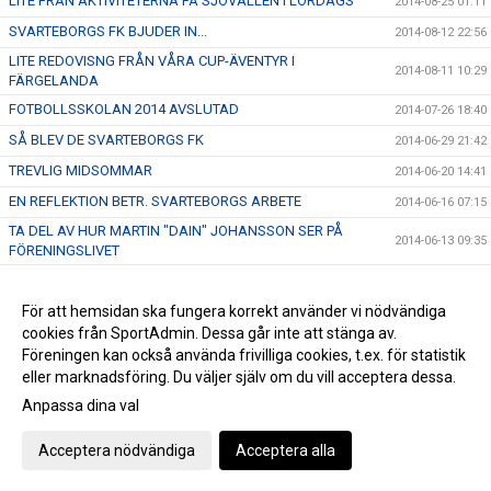
LITE FRÅN AKTIVITETERNA PÅ SJÖVALLEN I LÖRDAGS
2014-08-25 01:11
SVARTEBORGS FK BJUDER IN...
2014-08-12 22:56
LITE REDOVISNG FRÅN VÅRA CUP-ÄVENTYR I
2014-08-11 10:29
FÄRGELANDA
FOTBOLLSSKOLAN 2014 AVSLUTAD
2014-07-26 18:40
SÅ BLEV DE SVARTEBORGS FK
2014-06-29 21:42
TREVLIG MIDSOMMAR
2014-06-20 14:41
EN REFLEKTION BETR. SVARTEBORGS ARBETE
2014-06-16 07:15
TA DEL AV HUR MARTIN "DAIN" JOHANSSON SER PÅ
2014-06-13 09:35
FÖRENINGSLIVET
FRAMTIDEN - DEN HÄNGER PÅ DIG
2014-06-07 17:47
HÅLL UTKIK!
För att hemsidan ska fungera korrekt använder vi nödvändiga
2014-06-06 21:40
cookies från SportAdmin. Dessa går inte att stänga av.
LYCKAD INVIGNING AV SPARPLAN
2014-04-30 11:34
Föreningen kan också använda frivilliga cookies, t.ex. för statistik
eller marknadsföring. Du väljer själv om du vill acceptera dessa.
Anpassa dina val
Cookie-inställningar
Gå till Webbversion
Acceptera nödvändiga
Acceptera alla