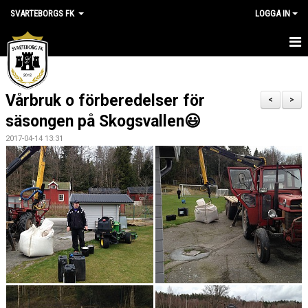
SVARTEBORGS FK
LOGGA IN
HEM
Vårbruk o förberedelser för
NYHETER
<
>
säsongen på Skogsvallen😃
OM KLUBBEN
2017-04-14 13:31
KALENDER
VÅRA LAG
KLUBBSHOP
MEDLEM
VÅRA MATCHER