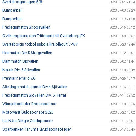
Svarteborgsdagen 5/8
2023-07-04 21:13
Bumperball
2023-07-03 09:29
Bumperball
2023-06-29 21:20
Fredagsmatch Skogsvallen
2023-06-16 08:12
Civilkuragepris och Fritidspris till Svarteborg FK
2023-06-08 13:57
Svarteborgs fotbollsskola lira blågult 7-9/7
2023-05-23 19:46
Herrmatch Div.5 Skogsvallen
2023-05-12 12:01
Dammatch Sjövallen
2023-05-02 11:44
Match Div. 5 Sjövallen
2023-04-28 08:49
Premiär herrar div.6
2023-04-26 13:13
Söndagsmatch damer Div.4 Sjövallen
2023-04-16 10:14
Fredagsmatch Sjövallen Div. 5 Herrar
2023-04-14 09:52
Vässjebostäder Bronssponsor
2023-03-28 10:16
Motorväst Guldsponsor 2023
2023-03-22 10:02
Ica Nära Dingle Guldsponsor
2023-03-21 08:01
Sparbanken Tanum Huvudsponsor igen
2023-03-17 08:45