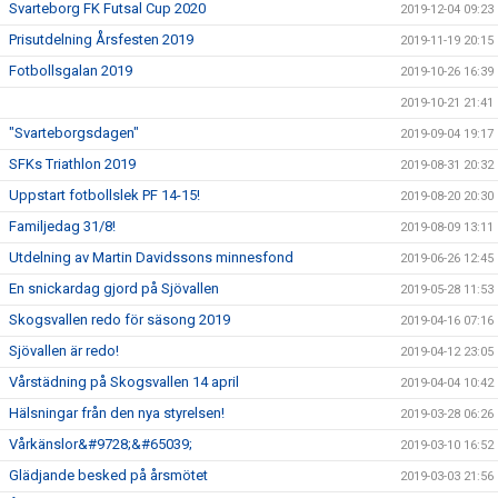
Svarteborg FK Futsal Cup 2020
2019-12-04 09:23
Prisutdelning Årsfesten 2019
2019-11-19 20:15
Fotbollsgalan 2019
2019-10-26 16:39
2019-10-21 21:41
"Svarteborgsdagen"
2019-09-04 19:17
SFKs Triathlon 2019
2019-08-31 20:32
Uppstart fotbollslek PF 14-15!
2019-08-20 20:30
Familjedag 31/8!
2019-08-09 13:11
Utdelning av Martin Davidssons minnesfond
2019-06-26 12:45
En snickardag gjord på Sjövallen
2019-05-28 11:53
Skogsvallen redo för säsong 2019
2019-04-16 07:16
Sjövallen är redo!
2019-04-12 23:05
Vårstädning på Skogsvallen 14 april
2019-04-04 10:42
Hälsningar från den nya styrelsen!
2019-03-28 06:26
Vårkänslor&#9728;&#65039;
2019-03-10 16:52
Glädjande besked på årsmötet
2019-03-03 21:56