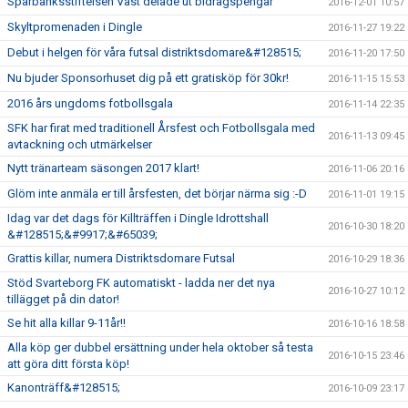
Sparbanksstiftelsen Väst delade ut bidragspengar
2016-12-01 10:57
Skyltpromenaden i Dingle
2016-11-27 19:22
Debut i helgen för våra futsal distriktsdomare&#128515;
2016-11-20 17:50
Nu bjuder Sponsorhuset dig på ett gratisköp för 30kr!
2016-11-15 15:53
2016 års ungdoms fotbollsgala
2016-11-14 22:35
SFK har firat med traditionell Årsfest och Fotbollsgala med
2016-11-13 09:45
avtackning och utmärkelser
Nytt tränarteam säsongen 2017 klart!
2016-11-06 20:16
Glöm inte anmäla er till årsfesten, det börjar närma sig :-D
2016-11-01 19:15
Idag var det dags för Killträffen i Dingle Idrottshall
2016-10-30 18:20
&#128515;&#9917;&#65039;
Grattis killar, numera Distriktsdomare Futsal
2016-10-29 18:36
Stöd Svarteborg FK automatiskt - ladda ner det nya
2016-10-27 10:12
tillägget på din dator!
Se hit alla killar 9-11år!!
2016-10-16 18:58
Alla köp ger dubbel ersättning under hela oktober så testa
2016-10-15 23:46
att göra ditt första köp!
Kanonträff&#128515;
2016-10-09 23:17