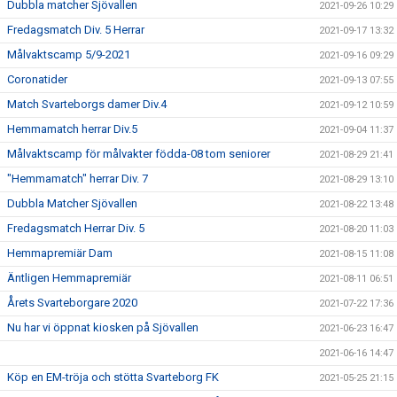
Dubbla matcher Sjövallen
2021-09-26 10:29
Fredagsmatch Div. 5 Herrar
2021-09-17 13:32
Målvaktscamp 5/9-2021
2021-09-16 09:29
Coronatider
2021-09-13 07:55
Match Svarteborgs damer Div.4
2021-09-12 10:59
Hemmamatch herrar Div.5
2021-09-04 11:37
Målvaktscamp för målvakter födda-08 tom seniorer
2021-08-29 21:41
"Hemmamatch" herrar Div. 7
2021-08-29 13:10
Dubbla Matcher Sjövallen
2021-08-22 13:48
Fredagsmatch Herrar Div. 5
2021-08-20 11:03
Hemmapremiär Dam
2021-08-15 11:08
Äntligen Hemmapremiär
2021-08-11 06:51
Årets Svarteborgare 2020
2021-07-22 17:36
Nu har vi öppnat kiosken på Sjövallen
2021-06-23 16:47
2021-06-16 14:47
Köp en EM-tröja och stötta Svarteborg FK
2021-05-25 21:15