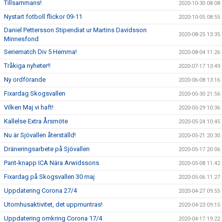
Tillsammans!
2020-10-30 08:08
Nystart fotboll flickor 09-11
2020-10-05 08:55
Daniel Pettersson Stipendiat ur Martins Davidsson
2020-08-25 13:35
Minnesfond
Seriematch Div 5 Hemma!
2020-08-04 11:26
Tråkiga nyheter!!
2020-07-17 13:49
Ny ordförande
2020-06-08 13:16
Fixardag Skogsvallen
2020-05-30 21:56
Vilken Maj vi haft!
2020-05-29 10:36
Kallelse Extra Årsmöte
2020-05-24 10:45
Nu är Sjövallen återställd!
2020-05-21 20:30
Dräneringsarbete på Sjövallen
2020-05-17 20:06
Pant-knapp ICA Nära Arwidssons
2020-05-08 11:42
Fixardag på Skogsvallen 30 maj
2020-05-06 11:27
Uppdatering Corona 27/4
2020-04-27 09:55
Utomhusaktivitet, det uppmuntras!
2020-04-23 09:15
Uppdatering omkring Corona 17/4
2020-04-17 19:22