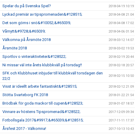
Spelar du på Svenska Spel?
2018-04-19 10:19
Lyckad premiär av tipspromenaden&#128515;
2018-04-08 21:04
Det som göms i snö&#10052;&#65039;
2018-04-08 17:02
Vårnytt&#9728;&#65039;
2018-04-06 01:54
Välkomna på Årsmöte 2018
2018-03-12 14:07
Årsmöte 2018
2018-03-02 19:53
Sportlov o vinteraktiviteter&#128522;
2018-02-19 20:44
Ni missar väl inte årets klubbkväll på torsdag!!
2018-02-18 20:57
SFK och Klubbhuset inbjuder till klubbkväll torsdagen den
2018-02-15 10:50
22/2
Visst är ideellt arbete fantastiskt&#128515;
2018-02-12 21:09
Stötta Svarteborg FK 2018
2018-01-22 21:54
Brödbak för goda mackor till cupen&#128523;
2018-01-07 18:57
Vinnare av höstens Tipspromenad&#128522;
2017-12-09 09:34
Fotbollsgala 2017&#9917;&#65039;&#128515;
2017-11-11 17:37
Årsfest 2017 - Välkomna!
2017-10-13 10:43