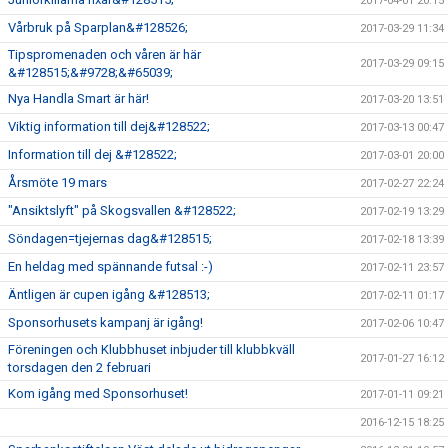
2017-04-01 20:15
Vårbruk på Sparplan&#128526;
2017-03-29 11:34
Tipspromenaden och våren är här
2017-03-29 09:15
&#128515;&#9728;&#65039;
Nya Handla Smart är här!
2017-03-20 13:51
Viktig information till dej&#128522;
2017-03-13 00:47
Information till dej &#128522;
2017-03-01 20:00
Årsmöte 19 mars
2017-02-27 22:24
"Ansiktslyft" på Skogsvallen &#128522;
2017-02-19 13:29
Söndagen=tjejernas dag&#128515;
2017-02-18 13:39
En heldag med spännande futsal :-)
2017-02-11 23:57
Äntligen är cupen igång &#128513;
2017-02-11 01:17
Sponsorhusets kampanj är igång!
2017-02-06 10:47
Föreningen och Klubbhuset inbjuder till klubbkväll
2017-01-27 16:12
torsdagen den 2 februari
Kom igång med Sponsorhuset!
2017-01-11 09:21
2016-12-15 18:25