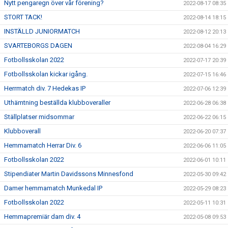
Nytt pengaregn över vår förening?
2022-08-17 08:35
STORT TACK!
2022-08-14 18:15
INSTÄLLD JUNIORMATCH
2022-08-12 20:13
SVARTEBORGS DAGEN
2022-08-04 16:29
Fotbollsskolan 2022
2022-07-17 20:39
Fotbollsskolan kickar igång.
2022-07-15 16:46
Herrmatch div. 7 Hedekas IP
2022-07-06 12:39
Uthämtning beställda klubboveraller
2022-06-28 06:38
Ställplatser midsommar
2022-06-22 06:15
Klubboverall
2022-06-20 07:37
Hemmamatch Herrar Div. 6
2022-06-06 11:05
Fotbollsskolan 2022
2022-06-01 10:11
Stipendiater Martin Davidssons Minnesfond
2022-05-30 09:42
Damer hemmamatch Munkedal IP
2022-05-29 08:23
Fotbollsskolan 2022
2022-05-11 10:31
Hemmapremiär dam div. 4
2022-05-08 09:53