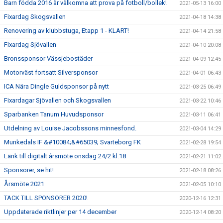
Barn födda 2016 är välkomna att prova på fotboll/bollek!
2021-05-13 16:00
Fixardag Skogsvallen
2021-04-18 14:38
Renovering av klubbstuga, Etapp 1 - KLART!
2021-04-14 21:58
Fixardag Sjövallen
2021-04-10 20:08
Bronssponsor Vässjebostäder
2021-04-09 12:45
Motorväst fortsatt Silversponsor
2021-04-01 06:43
ICA Nära Dingle Guldsponsor på nytt
2021-03-25 06:49
Fixardagar Sjövallen och Skogsvallen
2021-03-22 10:46
Sparbanken Tanum Huvudsponsor
2021-03-11 06:41
Utdelning av Louise Jacobssons minnesfond.
2021-03-04 14:29
Munkedals IF &#10084;&#65039; Svarteborg FK
2021-02-28 19:54
Länk till digitalt årsmöte onsdag 24/2 kl.18
2021-02-21 11:02
Sponsorer, se hit!
2021-02-18 08:26
Årsmöte 2021
2021-02-05 10:10
TACK TILL SPONSORER 2020!
2020-12-16 12:31
Uppdaterade riktlinjer per 14 december
2020-12-14 08:20