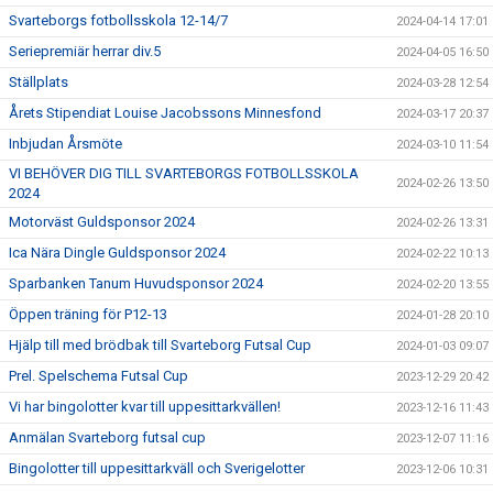
Svarteborgs fotbollsskola 12-14/7
2024-04-14 17:01
Seriepremiär herrar div.5
2024-04-05 16:50
Ställplats
2024-03-28 12:54
Årets Stipendiat Louise Jacobssons Minnesfond
2024-03-17 20:37
Inbjudan Årsmöte
2024-03-10 11:54
VI BEHÖVER DIG TILL SVARTEBORGS FOTBOLLSSKOLA
2024-02-26 13:50
2024
Motorväst Guldsponsor 2024
2024-02-26 13:31
Ica Nära Dingle Guldsponsor 2024
2024-02-22 10:13
Sparbanken Tanum Huvudsponsor 2024
2024-02-20 13:55
Öppen träning för P12-13
2024-01-28 20:10
Hjälp till med brödbak till Svarteborg Futsal Cup
2024-01-03 09:07
Prel. Spelschema Futsal Cup
2023-12-29 20:42
Vi har bingolotter kvar till uppesittarkvällen!
2023-12-16 11:43
Anmälan Svarteborg futsal cup
2023-12-07 11:16
Bingolotter till uppesittarkväll och Sverigelotter
2023-12-06 10:31