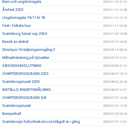
Barn-och ungdomsgala
2023-11-19 21:15
Årsfest 2023
2023-11-12 16:48
Ungdomsgala 19/11 kl 18
2023-11-12 12:19
Fest i folkets hus
2023-11-11 20:06
Svarteborg futsal cup 2024
2023-11-09 18:38
Besök av dietist
2023-10-19 18:52
Strumpor försäljningsomgång 2
2023-09-14 08:54
Målvaktsträning på Sjövallen
2023-09-13 19:41
SÄSONGSAVSLUTNING
2023-09-08 21:15
SVARTEBORGSDAGEN 2023
2023-08-07 18:13
Svarteborgsruset 2023
2023-08-05 20:34
INSTÄLLD ANSIKTSMÅLNING...
2023-08-04 16:47
SVARTEBORGSDAGEN 5/8
2023-07-27 12:08
Svarteborgsruset
2023-07-21 12:33
Bumperball
2023-07-20 09:24
Svarteborgs fotbollsskola Lira blågult är i gång
2023-07-07 13:01