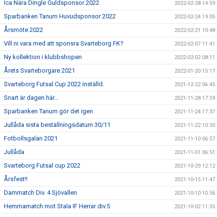
Ica Nära Dingle Guldsponsor 2022
2022-02-28 14:59
Sparbanken Tanum Huvudsponsor 2022
2022-02-24 19:05
Årsmöte 2022
2022-02-21 10:48
Vill ni vara med att sponsra Svarteborg FK?
2022-02-07 11:41
Ny kollektion i klubbshopen
2022-02-02 08:11
Årets Svarteborgare 2021
2022-01-20 15:17
Svarteborg Futsal Cup 2022 inställd.
2021-12-22 06:45
Snart är dagen här…
2021-11-28 17:59
Sparbanken Tanum gör det igen
2021-11-24 17:37
Jullåda sista beställningsdatum 30/11
2021-11-22 10:50
Fotbollsgalan 2021
2021-11-10 06:57
Jullåda
2021-11-01 06:51
Svarteborg Futsal cup 2022
2021-10-29 12:12
Årsfest!!
2021-10-15 11:47
Dammatch Div. 4 Sjövallen
2021-10-10 10:56
Hemmamatch mot Stala IF Herrar div.5
2021-10-02 11:55