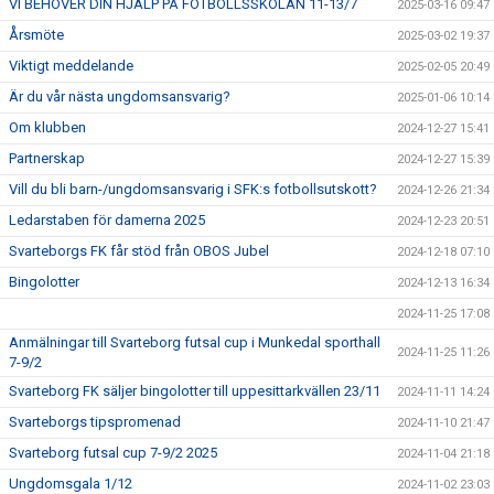
VI BEHÖVER DIN HJÄLP PÅ FOTBOLLSSKOLAN 11-13/7
2025-03-16 09:47
Årsmöte
2025-03-02 19:37
Viktigt meddelande
2025-02-05 20:49
Är du vår nästa ungdomsansvarig?
2025-01-06 10:14
Om klubben
2024-12-27 15:41
Partnerskap
2024-12-27 15:39
Vill du bli barn-/ungdomsansvarig i SFK:s fotbollsutskott?
2024-12-26 21:34
Ledarstaben för damerna 2025
2024-12-23 20:51
Svarteborgs FK får stöd från OBOS Jubel
2024-12-18 07:10
Bingolotter
2024-12-13 16:34
2024-11-25 17:08
Anmälningar till Svarteborg futsal cup i Munkedal sporthall
2024-11-25 11:26
7-9/2
Svarteborg FK säljer bingolotter till uppesittarkvällen 23/11
2024-11-11 14:24
Svarteborgs tipspromenad
2024-11-10 21:47
Svarteborg futsal cup 7-9/2 2025
2024-11-04 21:18
Ungdomsgala 1/12
2024-11-02 23:03