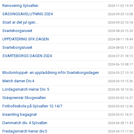
Renovering Sjövallen
2024-11-02 19:39
SÄSONGSAVSLUTNING 2024
2024-09-29 13:08
Snart är det jul igen...
2024-09-23 10:18
Svarteborgsruset
2024-08-24 15:24
UPPDATERING SFK DAGEN
2024-08-11 18:44
Svarteborgsruset
2024-08-05 11:23
SVARTEBORGS DAGEN 2024
2024-07-31 18:15
2024-06-10 08:17
Blodomloppet- en uppladdning inför Svarteborgsdagen
2024-05-27 10:10
Match damer Div.4
2024-05-19 15:36
Lördagsmatch Herrar Div. 5
2024-05-18 10:56
Gräspremiär Skogsvallen
2024-05-03 16:57
Fotbollsskola på Sjövallen 12-14/7
2024-05-03 12:46
Insamling begagnat
2024-05-01 18:21
Dammatch div. 4 Sjövallen
2024-04-28 11:43
Fredagsmatch herrar div.5
2024-04-19 17:00