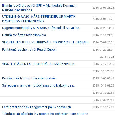
En minnesvärd dag för SFK – Munkedals Kommun
2016-06-06 23:28
Nationaldagsfirande
UTDELNING AV 2016 ÅRS STIPENDIER UR MARTIN
2016-06-06 17:21
DAVIDSSONS MINNESFOND
Dagens matchderby SFK-SAIS är flyttad till Sjövallen
2016-05-21 11:18
Datum för årets fotbollsskola
2016-05-16 21:51
SFK INBJUDER TILL KLUBBKVÄLL TORSDAG 25 FEBRUARI
2016-02-09 23:31
Funktionärsschema för Futsal Cupen
2016-01-27 23:01
2015-12-24
VINSTER PÅ SFK-LOTTERIET PÅ JULMARKNADEN
2015-12-12 17:15
2015-11-13 20:18
Kostsam och onödig skadegörelse...
2015-11-02 08:48
Så lägger vi ännu en fotbollssäsong bakom oss...
2015-10-18 01:25
2015-09-30 20:59
2015-09-30 20:58
Färdigställande av Utegymmet på Skogsvallen
2015-09-13 12:02
Takplåten är på plats! Ny sponsring och ytterligare arbeten