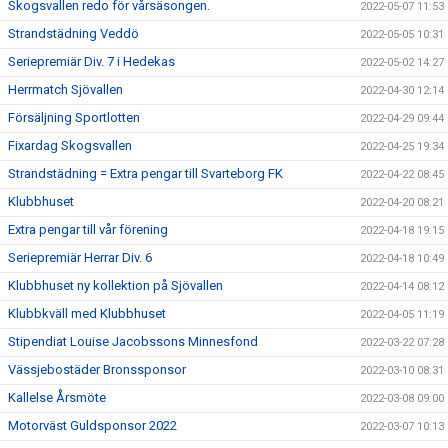
Skogsvallen redo för vårsäsongen.
2022-05-07 11:53
Strandstädning Veddö
2022-05-05 10:31
Seriepremiär Div. 7 i Hedekas
2022-05-02 14:27
Herrmatch Sjövallen
2022-04-30 12:14
Försäljning Sportlotten
2022-04-29 09:44
Fixardag Skogsvallen
2022-04-25 19:34
Strandstädning = Extra pengar till Svarteborg FK
2022-04-22 08:45
Klubbhuset
2022-04-20 08:21
Extra pengar till vår förening
2022-04-18 19:15
Seriepremiär Herrar Div. 6
2022-04-18 10:49
Klubbhuset ny kollektion på Sjövallen
2022-04-14 08:12
Klubbkväll med Klubbhuset
2022-04-05 11:19
Stipendiat Louise Jacobssons Minnesfond
2022-03-22 07:28
Vässjebostäder Bronssponsor
2022-03-10 08:31
Kallelse Årsmöte
2022-03-08 09:00
Motorväst Guldsponsor 2022
2022-03-07 10:13