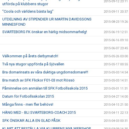
2015-09-12 23:11
utförda på klubbens stugor
”Coola och världens bästa lag”
2015-09-11 20:37
UTDELNING AV STIPENDIER UR MARTIN DAVIDSSONS
2015-08-23 19:26
MINNESFOND
SVARTEBORG FK önskar en härlig midsommarhelg!
2015-06-19 12:51
2015-06-16 09:10
2015-06-07 23:45
Välkommen på årets derbymatch!
2015-05-26 03:00
Två nya stugor uppförda på Sjövallen
2015-05-17 00:55
Bra domarinsats av våra duktiga ungdomsdomare!!!
2015-05-03 14:54
Bra match av SFK Flickor F01-03 mot Rössö
2015-05-03 14:51
Påminnelse om anmälan till SFK Fotbollsskola 2015
2015-05-01 11:31
Datum för Fotbollsskolan 2015
2015-04-27 14:00
Många finns - men fler behövs!
2015-04-15 21:50
HÄNG MED - BLI SVARTEBORG-COACH 2015
2015-04-11 22:13
SFK ÖNSKAR ALLA EN GLAD PÅSK
2015-04-03 00:31
KLART ATT BESTÄLLA VIA KLUBBENS NYA WEBSHOP
2015-03-09 16:35