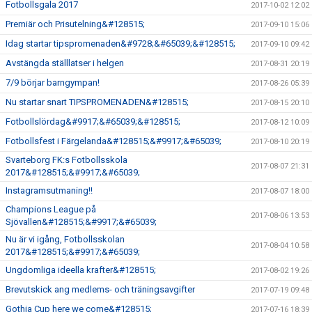
Fotbollsgala 2017
2017-10-02 12:02
Premiär och Prisutelning&#128515;
2017-09-10 15:06
Idag startar tipspromenaden&#9728;&#65039;&#128515;
2017-09-10 09:42
Avstängda ställlatser i helgen
2017-08-31 20:19
7/9 börjar barngympan!
2017-08-26 05:39
Nu startar snart TIPSPROMENADEN&#128515;
2017-08-15 20:10
Fotbollslördag&#9917;&#65039;&#128515;
2017-08-12 10:09
Fotbollsfest i Färgelanda&#128515;&#9917;&#65039;
2017-08-10 20:19
Svarteborg FK:s Fotbollsskola
2017-08-07 21:31
2017&#128515;&#9917;&#65039;
Instagramsutmaning!!
2017-08-07 18:00
Champions League på
2017-08-06 13:53
Sjövallen&#128515;&#9917;&#65039;
Nu är vi igång, Fotbollsskolan
2017-08-04 10:58
2017&#128515;&#9917;&#65039;
Ungdomliga ideella krafter&#128515;
2017-08-02 19:26
Brevutskick ang medlems- och träningsavgifter
2017-07-19 09:48
Gothia Cup here we come&#128515;
2017-07-16 18:39