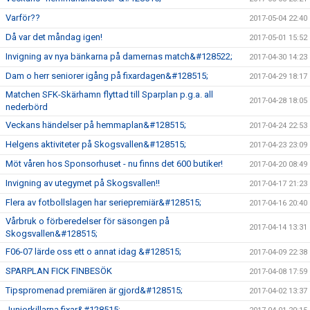
Varför??
2017-05-04 22:40
Då var det måndag igen!
2017-05-01 15:52
Invigning av nya bänkarna på damernas match&#128522;
2017-04-30 14:23
Dam o herr seniorer igång på fixardagen&#128515;
2017-04-29 18:17
Matchen SFK-Skärhamn flyttad till Sparplan p.g.a. all
2017-04-28 18:05
nederbörd
Veckans händelser på hemmaplan&#128515;
2017-04-24 22:53
Helgens aktiviteter på Skogsvallen&#128515;
2017-04-23 23:09
Möt våren hos Sponsorhuset - nu finns det 600 butiker!
2017-04-20 08:49
Invigning av utegymet på Skogsvallen!!
2017-04-17 21:23
Flera av fotbollslagen har seriepremiär&#128515;
2017-04-16 20:40
Vårbruk o förberedelser för säsongen på
2017-04-14 13:31
Skogsvallen&#128515;
F06-07 lärde oss ett o annat idag &#128515;
2017-04-09 22:38
SPARPLAN FICK FINBESÖK
2017-04-08 17:59
Tipspromenad premiären är gjord&#128515;
2017-04-02 13:37
Juniorkillarna fixar&#128515;