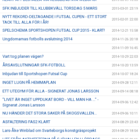
SFK INBJUDER TILL KLUBBKVÄLL TORSDAG 5 MARS
2015-03-01 23:19
NYTT REKORD-DELTAGANDE I FUTSAL CUPEN - ETT STORT
2015-02-01 22:00
TACK TILL ALLA FÖR I ÅR!
SPELSCHEMA SPORTSHOPEN FUTSAL CUP 2015 - KLART!
2014-12-21 15:58
Ungdomarnas fotbolls avslutning 2014
2014-11-26 20:18
2014-11-09 16:45
Vart tog planen vägen?
2014-10-29 22:03
ÅRSAVSLUTNINGAR SFK-FOTBOLL
2014-10-20 13:59
Inbjudan till Sportshopen Futsal Cup
2014-10-07 18:24
INGET LUGN PÅ HEMMAPLAN
2014-09-28 12:11
ETT UTEGYM FÖR ALLA - SIGNERAT JONAS LARSSON
2014-09-14 08:18
”LIVET ÄR INGET UPPDUKAT BORD - VILL MAN HA ..." -
2014-09-06 12:42
Signerat Jonas Larsson
NU HÄNDER DET STORA SAKER PÅ SKOGSVALLEN...
2014-09-06 10:11
ASFALTERING FAS2 KLART
2014-08-29 23:43
Lars-Åke Winblad om Svarteborgs konstgräsprojekt
2014-08-29 18:54