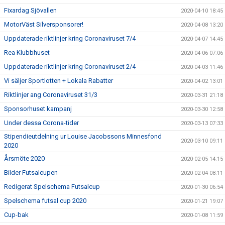
Fixardag Sjövallen
2020-04-10 18:45
MotorVäst Silversponsorer!
2020-04-08 13:20
Uppdaterade riktlinjer kring Coronaviruset 7/4
2020-04-07 14:45
Rea Klubbhuset
2020-04-06 07:06
Uppdaterade riktlinjer kring Coronaviruset 2/4
2020-04-03 11:46
Vi säljer Sportlotten + Lokala Rabatter
2020-04-02 13:01
Riktlinjer ang Coronaviruset 31/3
2020-03-31 21:18
Sponsorhuset kampanj
2020-03-30 12:58
Under dessa Corona-tider
2020-03-13 07:33
Stipendieutdelning ur Louise Jacobssons Minnesfond
2020-03-10 09:11
2020
Årsmöte 2020
2020-02-05 14:15
Bilder Futsalcupen
2020-02-04 08:11
Redigerat Spelschema Futsalcup
2020-01-30 06:54
Spelschema futsal cup 2020
2020-01-21 19:07
Cup-bak
2020-01-08 11:59