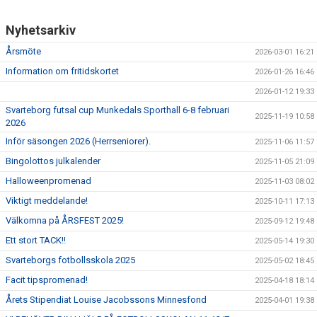
Nyhetsarkiv
Årsmöte
2026-03-01 16:21
Information om fritidskortet
2026-01-26 16:46
2026-01-12 19:33
Svarteborg futsal cup Munkedals Sporthall 6-8 februari
2025-11-19 10:58
2026
Inför säsongen 2026 (Herrseniorer).
2025-11-06 11:57
Bingolottos julkalender
2025-11-05 21:09
Halloweenpromenad
2025-11-03 08:02
Viktigt meddelande!
2025-10-11 17:13
Välkomna på ÅRSFEST 2025!
2025-09-12 19:48
Ett stort TACK!!
2025-05-14 19:30
Svarteborgs fotbollsskola 2025
2025-05-02 18:45
Facit tipspromenad!
2025-04-18 18:14
Årets Stipendiat Louise Jacobssons Minnesfond
2025-04-01 19:38