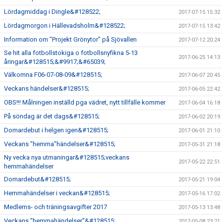
Lördagmiddag i Dingle&#128522;
2017-07-15 15:32
Lördagmorgon i Hällevadsholm&#128522;
2017-07-15 13:42
Information om "Projekt Grönytor" på Sjövallen
2017-07-12 20:24
Se hit alla fotbollstokiga o fotbollsnyfikna 5-13
2017-06-25 14:13
åringar&#128515;&#9917;&#65039;
Välkomna F06-07-08-09&#128515;
2017-06-07 20:45
Veckans händelser&#128515;
2017-06-05 22:42
OBS!!! Målningen inställd pga vädret, nytt tillfälle kommer
2017-06-04 16:18
På söndag är det dags&#128515;
2017-06-02 20:19
Domardebut i helgen igen&#128515;
2017-06-01 21:10
Veckans "hemma"händelser&#128515;
2017-05-31 21:18
Ny vecka nya utmaningar&#128515;veckans
2017-05-22 22:51
hemmahändelser
Domardebut&#128515;
2017-05-21 19:04
Hemmahändelser i veckan&#128515;
2017-05-16 17:02
Medlems- och träningsavgifter 2017
2017-05-13 13:48
Veckans "hemmahändelser"&#128515;
2017-05-08 23:21