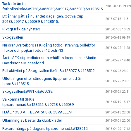
Tack för årets
2018-07-15 21:09
fotbollsskola&#9728;&#65039;&#9917;&#65039;&#128515;
Ett år har gått så nu är det dags igen, Gothia Cup
2018-07-15 11:31
2018&#9917;&#65039;&#128515;
Riktigt tråkiga nyheter!
2018-07-08 10:33
Skogsvallen
2018-06-18 09:49
Nu drar Svarteborgs FK igång fotbollsträning/bollekför
2018-06-02 11:28
flickor och pojkar födda -12 och -13
Årets SFK-stipendiater som erhållit stipendium ur Martin
2018-05-27 19:40
Davidssons Minnesfond.
Full aktivitet på Skogsvallen ikväll &#128077;&#128522;
2018-05-23 23:01
Utlottningen efter söndagens tipspromenad är
2018-05-22 20:01
gjord&#128515;
Skogsvallen&#9917;&#65039;
2018-05-21 22:31
Välkomna till SFK’s
2018-05-19 15:47
tipspromenad&#128522;&#9728;&#65039;
HJÄLP OSS ATT BEVARA SKOGSVALLEN!
2018-05-13 22:08
Utlämning av beställda klubbkläder
2018-05-01 22:00
Rekordmånga på dagens tipspromenad&#128515;
2018-04-29 17:12