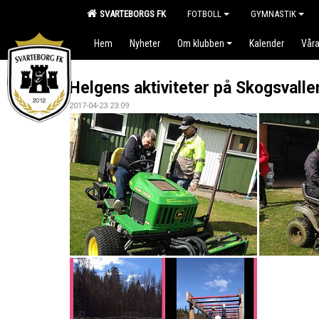
SVARTEBORGS FK
FOTBOLL
GYMNASTIK
Hem
Nyheter
Om klubben
Kalender
Våra
Helgens aktiviteter på Skogsvalle
2017-04-23 23:09