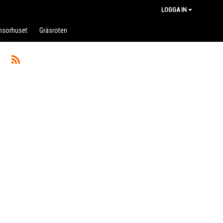
LOGGA IN
nsorhuset
Gräsroten