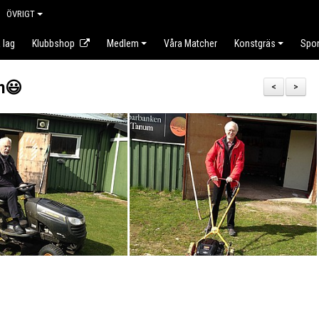
ÖVRIGT
 lag
Klubbshop
Medlem
Våra Matcher
Konstgräs
Spo
n😃
<
>