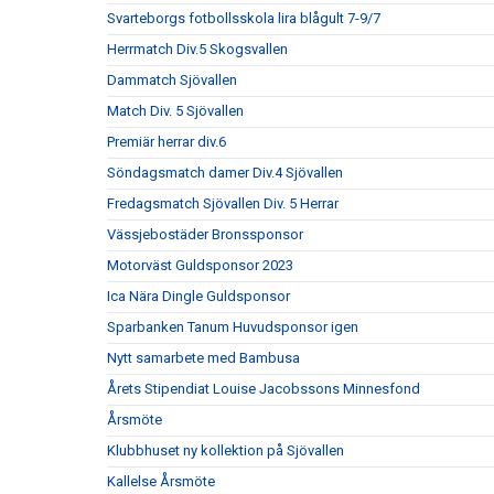
Svarteborgs fotbollsskola lira blågult 7-9/7
Herrmatch Div.5 Skogsvallen
Dammatch Sjövallen
Match Div. 5 Sjövallen
Premiär herrar div.6
Söndagsmatch damer Div.4 Sjövallen
Fredagsmatch Sjövallen Div. 5 Herrar
Vässjebostäder Bronssponsor
Motorväst Guldsponsor 2023
Ica Nära Dingle Guldsponsor
Sparbanken Tanum Huvudsponsor igen
Nytt samarbete med Bambusa
Årets Stipendiat Louise Jacobssons Minnesfond
Årsmöte
Klubbhuset ny kollektion på Sjövallen
Kallelse Årsmöte