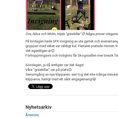
Ove, Nilsa och Molin, nöjda "gräskillar"😊 Några provar utegym
På lördagen hade SFK invigning av ute gymet och evenemange
gruppen med vilket var väldigt kul. Flertalet pratade minnen 
det egentligen är😊
Förhoppningsvis och troligtvis får Skogsvallen mer besök f
Söndagen, ja då äntligen var det dags!
Våra "gräskillar" var på plats😊
Genomgång av nya klipparen, sen tog det inte många minuter
klipparna, härligt med ett sånt engagemang!😃
Nyhetsarkiv
Årsmöte