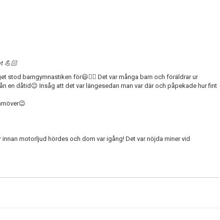
et 💪🏻
t stod barngymnastiken för😃👍🏻 Det var många barn och föräldrar ur
från en dåtid😉 Insåg att det var längesedan man var där och påpekade hur fint
ramöver😉
 innan motorljud hördes och dom var igång! Det var nöjda miner vid