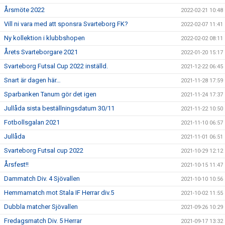
Årsmöte 2022
2022-02-21 10:48
Vill ni vara med att sponsra Svarteborg FK?
2022-02-07 11:41
Ny kollektion i klubbshopen
2022-02-02 08:11
Årets Svarteborgare 2021
2022-01-20 15:17
Svarteborg Futsal Cup 2022 inställd.
2021-12-22 06:45
Snart är dagen här…
2021-11-28 17:59
Sparbanken Tanum gör det igen
2021-11-24 17:37
Jullåda sista beställningsdatum 30/11
2021-11-22 10:50
Fotbollsgalan 2021
2021-11-10 06:57
Jullåda
2021-11-01 06:51
Svarteborg Futsal cup 2022
2021-10-29 12:12
Årsfest!!
2021-10-15 11:47
Dammatch Div. 4 Sjövallen
2021-10-10 10:56
Hemmamatch mot Stala IF Herrar div.5
2021-10-02 11:55
Dubbla matcher Sjövallen
2021-09-26 10:29
Fredagsmatch Div. 5 Herrar
2021-09-17 13:32