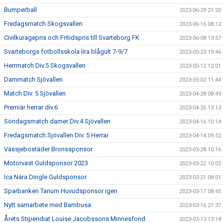
Bumperball
2023-06-29 21:20
Fredagsmatch Skogsvallen
2023-06-16 08:12
Civilkuragepris och Fritidspris till Svarteborg FK
2023-06-08 13:57
Svarteborgs fotbollsskola lira blågult 7-9/7
2023-05-23 19:46
Herrmatch Div.5 Skogsvallen
2023-05-12 12:01
Dammatch Sjövallen
2023-05-02 11:44
Match Div. 5 Sjövallen
2023-04-28 08:49
Premiär herrar div.6
2023-04-26 13:13
Söndagsmatch damer Div.4 Sjövallen
2023-04-16 10:14
Fredagsmatch Sjövallen Div. 5 Herrar
2023-04-14 09:52
Vässjebostäder Bronssponsor
2023-03-28 10:16
Motorväst Guldsponsor 2023
2023-03-22 10:02
Ica Nära Dingle Guldsponsor
2023-03-21 08:01
Sparbanken Tanum Huvudsponsor igen
2023-03-17 08:45
Nytt samarbete med Bambusa
2023-03-16 21:37
Årets Stipendiat Louise Jacobssons Minnesfond
2023-03-13 13:18