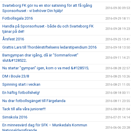
Svarteborg FK gör nu en stor satsning för att få igång
2016-09-30 09:53
Sponsorhuset - vi behöver Din hjälp!
Fotbollsgala 2016
2016-09-29 18:11
Handla på Sponsorhuset - både du och Svarteborg FK
2016-09-28 19:23
tjänar på det!
Årsfest 2016
2016-09-25 13:41
Grattis Lars till Thordénstiftelsens ledarstipendium 2016
2016-09-18 13:50
Barngympan drar igång, då är "Sommarlovet"
2016-09-11 14:21
slut&#128522;
Nu startar "gympan" igen, kom o va med &#128515;
2016-08-28 22:57
DM i Boule 23/8
2016-08-25 10:26
Spinning start i veckan
2016-08-21 11:05
En häftig fotbollshelg!
2016-08-18 00:11
Nu drar fotbollsgänget till Färgelanda
2016-08-11 23:55
Tack till alla våra juniorer!!!
2016-08-08 21:04
Simskola 2016
2016-07-31 14:14
En minnesvärd dag för SFK – Munkedals Kommun
2016-06-06 23:28
Nationaldagsfirande