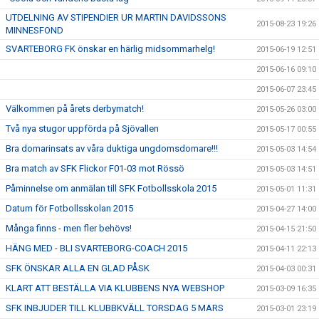
UTDELNING AV STIPENDIER UR MARTIN DAVIDSSONS
2015-08-23 19:26
MINNESFOND
SVARTEBORG FK önskar en härlig midsommarhelg!
2015-06-19 12:51
2015-06-16 09:10
2015-06-07 23:45
Välkommen på årets derbymatch!
2015-05-26 03:00
Två nya stugor uppförda på Sjövallen
2015-05-17 00:55
Bra domarinsats av våra duktiga ungdomsdomare!!!
2015-05-03 14:54
Bra match av SFK Flickor F01-03 mot Rössö
2015-05-03 14:51
Påminnelse om anmälan till SFK Fotbollsskola 2015
2015-05-01 11:31
Datum för Fotbollsskolan 2015
2015-04-27 14:00
Många finns - men fler behövs!
2015-04-15 21:50
HÄNG MED - BLI SVARTEBORG-COACH 2015
2015-04-11 22:13
SFK ÖNSKAR ALLA EN GLAD PÅSK
2015-04-03 00:31
KLART ATT BESTÄLLA VIA KLUBBENS NYA WEBSHOP
2015-03-09 16:35
SFK INBJUDER TILL KLUBBKVÄLL TORSDAG 5 MARS
2015-03-01 23:19