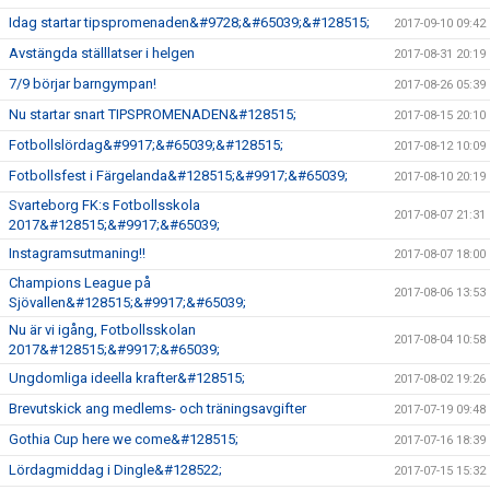
Idag startar tipspromenaden&#9728;&#65039;&#128515;
2017-09-10 09:42
Avstängda ställlatser i helgen
2017-08-31 20:19
7/9 börjar barngympan!
2017-08-26 05:39
Nu startar snart TIPSPROMENADEN&#128515;
2017-08-15 20:10
Fotbollslördag&#9917;&#65039;&#128515;
2017-08-12 10:09
Fotbollsfest i Färgelanda&#128515;&#9917;&#65039;
2017-08-10 20:19
Svarteborg FK:s Fotbollsskola
2017-08-07 21:31
2017&#128515;&#9917;&#65039;
Instagramsutmaning!!
2017-08-07 18:00
Champions League på
2017-08-06 13:53
Sjövallen&#128515;&#9917;&#65039;
Nu är vi igång, Fotbollsskolan
2017-08-04 10:58
2017&#128515;&#9917;&#65039;
Ungdomliga ideella krafter&#128515;
2017-08-02 19:26
Brevutskick ang medlems- och träningsavgifter
2017-07-19 09:48
Gothia Cup here we come&#128515;
2017-07-16 18:39
Lördagmiddag i Dingle&#128522;
2017-07-15 15:32