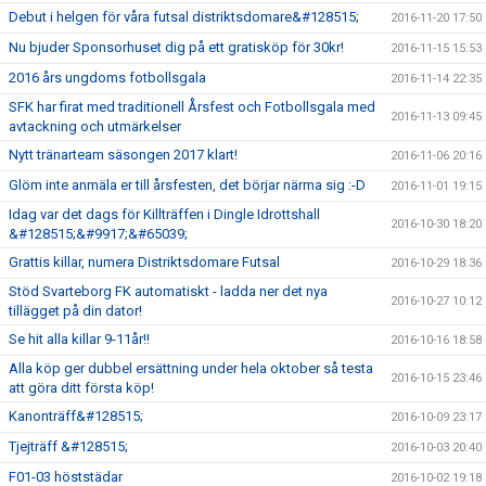
Debut i helgen för våra futsal distriktsdomare&#128515;
2016-11-20 17:50
Nu bjuder Sponsorhuset dig på ett gratisköp för 30kr!
2016-11-15 15:53
2016 års ungdoms fotbollsgala
2016-11-14 22:35
SFK har firat med traditionell Årsfest och Fotbollsgala med
2016-11-13 09:45
avtackning och utmärkelser
Nytt tränarteam säsongen 2017 klart!
2016-11-06 20:16
Glöm inte anmäla er till årsfesten, det börjar närma sig :-D
2016-11-01 19:15
Idag var det dags för Killträffen i Dingle Idrottshall
2016-10-30 18:20
&#128515;&#9917;&#65039;
Grattis killar, numera Distriktsdomare Futsal
2016-10-29 18:36
Stöd Svarteborg FK automatiskt - ladda ner det nya
2016-10-27 10:12
tillägget på din dator!
Se hit alla killar 9-11år!!
2016-10-16 18:58
Alla köp ger dubbel ersättning under hela oktober så testa
2016-10-15 23:46
att göra ditt första köp!
Kanonträff&#128515;
2016-10-09 23:17
Tjejträff &#128515;
2016-10-03 20:40
F01-03 höststädar
2016-10-02 19:18