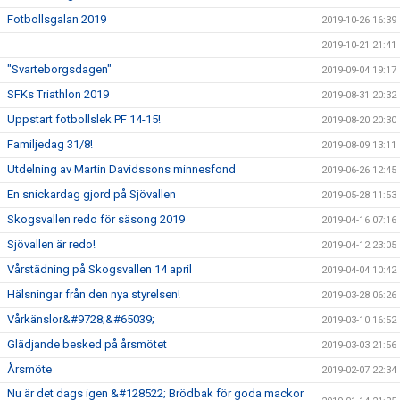
Fotbollsgalan 2019
2019-10-26 16:39
2019-10-21 21:41
"Svarteborgsdagen"
2019-09-04 19:17
SFKs Triathlon 2019
2019-08-31 20:32
Uppstart fotbollslek PF 14-15!
2019-08-20 20:30
Familjedag 31/8!
2019-08-09 13:11
Utdelning av Martin Davidssons minnesfond
2019-06-26 12:45
En snickardag gjord på Sjövallen
2019-05-28 11:53
Skogsvallen redo för säsong 2019
2019-04-16 07:16
Sjövallen är redo!
2019-04-12 23:05
Vårstädning på Skogsvallen 14 april
2019-04-04 10:42
Hälsningar från den nya styrelsen!
2019-03-28 06:26
Vårkänslor&#9728;&#65039;
2019-03-10 16:52
Glädjande besked på årsmötet
2019-03-03 21:56
Årsmöte
2019-02-07 22:34
Nu är det dags igen &#128522; Brödbak för goda mackor