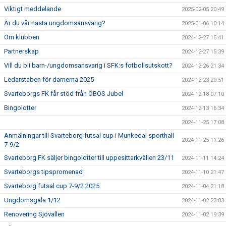
Viktigt meddelande
2025-02-05 20:49
Är du vår nästa ungdomsansvarig?
2025-01-06 10:14
Om klubben
2024-12-27 15:41
Partnerskap
2024-12-27 15:39
Vill du bli barn-/ungdomsansvarig i SFK:s fotbollsutskott?
2024-12-26 21:34
Ledarstaben för damerna 2025
2024-12-23 20:51
Svarteborgs FK får stöd från OBOS Jubel
2024-12-18 07:10
Bingolotter
2024-12-13 16:34
2024-11-25 17:08
Anmälningar till Svarteborg futsal cup i Munkedal sporthall
2024-11-25 11:26
7-9/2
Svarteborg FK säljer bingolotter till uppesittarkvällen 23/11
2024-11-11 14:24
Svarteborgs tipspromenad
2024-11-10 21:47
Svarteborg futsal cup 7-9/2 2025
2024-11-04 21:18
Ungdomsgala 1/12
2024-11-02 23:03
Renovering Sjövallen
2024-11-02 19:39