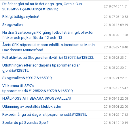
Ett år har gått så nu är det dags igen, Gothia Cup
2018-07-15 11:31
2018&#9917;&#65039;&#128515;
Riktigt tråkiga nyheter!
2018-07-08 10:33
Skogsvallen
2018-06-18 09:49
Nu drar Svarteborgs FK igång fotbollsträning/bollekför
2018-06-02 11:28
flickor och pojkar födda -12 och -13
Årets SFK-stipendiater som erhållit stipendium ur Martin
2018-05-27 19:40
Davidssons Minnesfond.
Full aktivitet på Skogsvallen ikväll &#128077;&#128522;
2018-05-23 23:01
Utlottningen efter söndagens tipspromenad är
2018-05-22 20:01
gjord&#128515;
Skogsvallen&#9917;&#65039;
2018-05-21 22:31
Välkomna till SFK’s
2018-05-19 15:47
tipspromenad&#128522;&#9728;&#65039;
HJÄLP OSS ATT BEVARA SKOGSVALLEN!
2018-05-13 22:08
Utlämning av beställda klubbkläder
2018-05-01 22:00
Rekordmånga på dagens tipspromenad&#128515;
2018-04-29 17:12
Spelar du på Svenska Spel?
2018-04-19 10:19