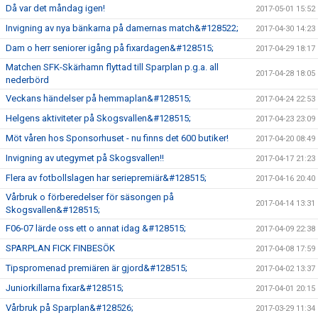
Då var det måndag igen!
2017-05-01 15:52
Invigning av nya bänkarna på damernas match&#128522;
2017-04-30 14:23
Dam o herr seniorer igång på fixardagen&#128515;
2017-04-29 18:17
Matchen SFK-Skärhamn flyttad till Sparplan p.g.a. all
2017-04-28 18:05
nederbörd
Veckans händelser på hemmaplan&#128515;
2017-04-24 22:53
Helgens aktiviteter på Skogsvallen&#128515;
2017-04-23 23:09
Möt våren hos Sponsorhuset - nu finns det 600 butiker!
2017-04-20 08:49
Invigning av utegymet på Skogsvallen!!
2017-04-17 21:23
Flera av fotbollslagen har seriepremiär&#128515;
2017-04-16 20:40
Vårbruk o förberedelser för säsongen på
2017-04-14 13:31
Skogsvallen&#128515;
F06-07 lärde oss ett o annat idag &#128515;
2017-04-09 22:38
SPARPLAN FICK FINBESÖK
2017-04-08 17:59
Tipspromenad premiären är gjord&#128515;
2017-04-02 13:37
Juniorkillarna fixar&#128515;
2017-04-01 20:15
Vårbruk på Sparplan&#128526;
2017-03-29 11:34