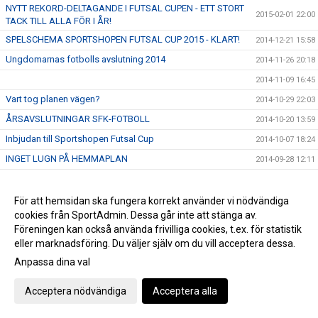
NYTT REKORD-DELTAGANDE I FUTSAL CUPEN - ETT STORT
2015-02-01 22:00
TACK TILL ALLA FÖR I ÅR!
SPELSCHEMA SPORTSHOPEN FUTSAL CUP 2015 - KLART!
2014-12-21 15:58
Ungdomarnas fotbolls avslutning 2014
2014-11-26 20:18
2014-11-09 16:45
Vart tog planen vägen?
2014-10-29 22:03
ÅRSAVSLUTNINGAR SFK-FOTBOLL
2014-10-20 13:59
Inbjudan till Sportshopen Futsal Cup
2014-10-07 18:24
INGET LUGN PÅ HEMMAPLAN
2014-09-28 12:11
ETT UTEGYM FÖR ALLA - SIGNERAT JONAS LARSSON
2014-09-14 08:18
”LIVET ÄR INGET UPPDUKAT BORD - VILL MAN HA ..." -
För att hemsidan ska fungera korrekt använder vi nödvändiga
2014-09-06 12:42
Signerat Jonas Larsson
cookies från SportAdmin. Dessa går inte att stänga av.
NU HÄNDER DET STORA SAKER PÅ SKOGSVALLEN...
Föreningen kan också använda frivilliga cookies, t.ex. för statistik
2014-09-06 10:11
eller marknadsföring. Du väljer själv om du vill acceptera dessa.
ASFALTERING FAS2 KLART
2014-08-29 23:43
Anpassa dina val
Lars-Åke Winblad om Svarteborgs konstgräsprojekt
2014-08-29 18:54
LITE FRÅN AKTIVITETERNA PÅ SJÖVALLEN I LÖRDAGS
2014-08-25 01:11
Acceptera nödvändiga
Acceptera alla
SVARTEBORGS FK BJUDER IN...
2014-08-12 22:56