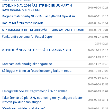
UTDELNING AV 2016 ÅRS STIPENDIER UR MARTIN
2016-06-06 17:21
DAVIDSSONS MINNESFOND
Dagens matchderby SFK-SAIS är flyttad till Sjövallen
2016-05-21 11:18
Datum för årets fotbollsskola
2016-05-16 21:51
SFK INBJUDER TILL KLUBBKVÄLL TORSDAG 25 FEBRUARI
2016-02-09 23:31
Funktionärsschema för Futsal Cupen
2016-01-27 23:01
2015-12-24
VINSTER PÅ SFK-LOTTERIET PÅ JULMARKNADEN
2015-12-12 17:15
2015-11-13 20:18
Kostsam och onödig skadegörelse...
2015-11-02 08:48
Så lägger vi ännu en fotbollssäsong bakom oss...
2015-10-18 01:25
2015-09-30 20:59
2015-09-30 20:58
Färdigställande av Utegymmet på Skogsvallen
2015-09-13 12:02
Takplåten är på plats! Ny sponsring och ytterligare arbeten
2015-09-12 23:11
utförda på klubbens stugor
”Coola och världens bästa lag”
2015-09-11 20:37