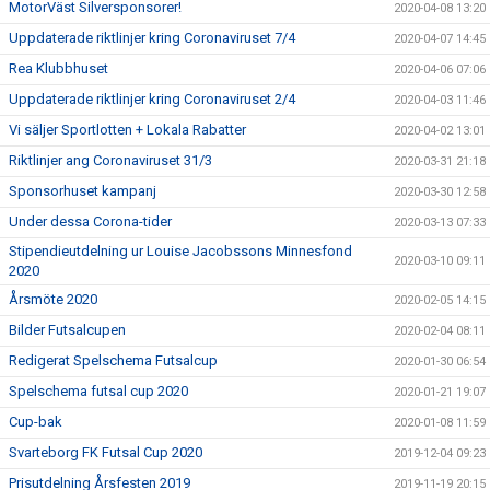
MotorVäst Silversponsorer!
2020-04-08 13:20
Uppdaterade riktlinjer kring Coronaviruset 7/4
2020-04-07 14:45
Rea Klubbhuset
2020-04-06 07:06
Uppdaterade riktlinjer kring Coronaviruset 2/4
2020-04-03 11:46
Vi säljer Sportlotten + Lokala Rabatter
2020-04-02 13:01
Riktlinjer ang Coronaviruset 31/3
2020-03-31 21:18
Sponsorhuset kampanj
2020-03-30 12:58
Under dessa Corona-tider
2020-03-13 07:33
Stipendieutdelning ur Louise Jacobssons Minnesfond
2020-03-10 09:11
2020
Årsmöte 2020
2020-02-05 14:15
Bilder Futsalcupen
2020-02-04 08:11
Redigerat Spelschema Futsalcup
2020-01-30 06:54
Spelschema futsal cup 2020
2020-01-21 19:07
Cup-bak
2020-01-08 11:59
Svarteborg FK Futsal Cup 2020
2019-12-04 09:23
Prisutdelning Årsfesten 2019
2019-11-19 20:15