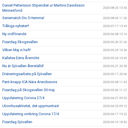
Daniel Pettersson Stipendiat ur Martins Davidsson
2020-08-25 13:35
Minnesfond
Seriematch Div 5 Hemma!
2020-08-04 11:26
Tråkiga nyheter!!
2020-07-17 13:49
Ny ordförande
2020-06-08 13:16
Fixardag Skogsvallen
2020-05-30 21:56
Vilken Maj vi haft!
2020-05-29 10:36
Kallelse Extra Årsmöte
2020-05-24 10:45
Nu är Sjövallen återställd!
2020-05-21 20:30
Dräneringsarbete på Sjövallen
2020-05-17 20:06
Pant-knapp ICA Nära Arwidssons
2020-05-08 11:42
Fixardag på Skogsvallen 30 maj
2020-05-06 11:27
Uppdatering Corona 27/4
2020-04-27 09:55
Utomhusaktivitet, det uppmuntras!
2020-04-23 09:15
Uppdatering omkring Corona 17/4
2020-04-17 19:22
Fixardag Sjövallen
2020-04-10 18:45