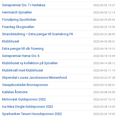
Seriepremiär Div. 7 i Hedekas
2022-05-02 14:27
Herrmatch Sjövallen
2022-04-30 12:14
Försäljning Sportlotten
2022-04-29 09:44
Fixardag Skogsvallen
2022-04-25 19:34
Strandstädning = Extra pengar till Svarteborg FK
2022-04-22 08:45
Klubbhuset
2022-04-20 08:21
Extra pengar till vår förening
2022-04-18 19:15
Seriepremiär Herrar Div. 6
2022-04-18 10:49
Klubbhuset ny kollektion på Sjövallen
2022-04-14 08:12
Klubbkväll med Klubbhuset
2022-04-05 11:19
Stipendiat Louise Jacobssons Minnesfond
2022-03-22 07:28
Vässjebostäder Bronssponsor
2022-03-10 08:31
Kallelse Årsmöte
2022-03-08 09:00
Motorväst Guldsponsor 2022
2022-03-07 10:13
Ica Nära Dingle Guldsponsor 2022
2022-02-28 14:59
Sparbanken Tanum Huvudsponsor 2022
2022-02-24 19:05