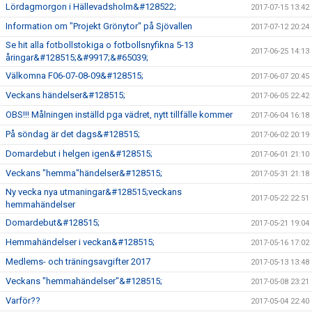
Lördagmorgon i Hällevadsholm&#128522;
2017-07-15 13:42
Information om "Projekt Grönytor" på Sjövallen
2017-07-12 20:24
Se hit alla fotbollstokiga o fotbollsnyfikna 5-13
2017-06-25 14:13
åringar&#128515;&#9917;&#65039;
Välkomna F06-07-08-09&#128515;
2017-06-07 20:45
Veckans händelser&#128515;
2017-06-05 22:42
OBS!!! Målningen inställd pga vädret, nytt tillfälle kommer
2017-06-04 16:18
På söndag är det dags&#128515;
2017-06-02 20:19
Domardebut i helgen igen&#128515;
2017-06-01 21:10
Veckans "hemma"händelser&#128515;
2017-05-31 21:18
Ny vecka nya utmaningar&#128515;veckans
2017-05-22 22:51
hemmahändelser
Domardebut&#128515;
2017-05-21 19:04
Hemmahändelser i veckan&#128515;
2017-05-16 17:02
Medlems- och träningsavgifter 2017
2017-05-13 13:48
Veckans "hemmahändelser"&#128515;
2017-05-08 23:21
Varför??
2017-05-04 22:40