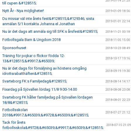
2019-01-14 21:25
till cupen &#128515;
Nytt År - Nya möjligheter!
2019-01-09 18:56
Du missar väl inte årets fest&#128515;&#129346; sista
2019-01-01 22:14
anmälan 5/1 kontakta Johanna el Jonathan
Nu är det dags att anmäla sig till SFK:s årsfest&#128515;
2018-11-21 00:18
Fotbollsgala Barn & Ungdom 2018
2018-11-05 15:00
Sponsorhuset
2018-10-23 08:49
Träning för pojkar o flickor födda 12-
2018-10-17 19:16
13&#128515;&#9917;&#65039;
Nu är det dags för försäljning av höstens omgång
2018-09-19 19:30
idrottsrabatthäften&#128515;
Svarteborg FK:s Familjedag&#128515;
2018-08-14 14:17
Fixardag på Sjövallen lördag 11/8 9.00-14.00
2018-08-08 23:08
Svarteborg FK håller familjedag på Sjövallen lördagen
2018-08-01 22:23
18/8&#128515;
Fotbollsskolan
2018-07-27 21:12
2018&#9917;&#65039;&#9728;&#65039;&#128515;
Tack för årets
2018-07-15 21:09
fotbollsskola&#9728;&#65039;&#9917;&#65039;&#128515;