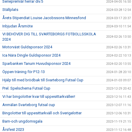
Seriepremiär herrar div.5
2024-04-05 16:50
Ställplats
2024-03-28 12:54
Årets Stipendiat Louise Jacobssons Minnesfond
2024-03-17 20:37
Inbjudan Årsmöte
2024-03-10 11:54
VI BEHÖVER DIG TILL SVARTEBORGS FOTBOLLSSKOLA
2024-02-26 13:50
2024
Motorväst Guldsponsor 2024
2024-02-26 13:31
Ica Nära Dingle Guldsponsor 2024
2024-02-22 10:13
Sparbanken Tanum Huvudsponsor 2024
2024-02-20 13:55
Öppen träning för P12-13
2024-01-28 20:10
Hjälp till med brödbak till Svarteborg Futsal Cup
2024-01-03 09:07
Prel. Spelschema Futsal Cup
2023-12-29 20:42
Vi har bingolotter kvar till uppesittarkvällen!
2023-12-16 11:43
Anmälan Svarteborg futsal cup
2023-12-07 11:16
Bingolotter till uppesittarkväll och Sverigelotter
2023-12-06 10:31
Barn-och ungdomsgala
2023-11-19 21:15
Årsfest 2023
2023-11-12 16:48