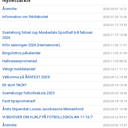
Nyhetsarkiv
Årsmöte
2026-03-01 16:21
Information om fritidskortet
2026-01-26 16:46
2026-01-12 19:33
Svarteborg futsal cup Munkedals Sporthall 6-8 februari
2025-11-19 10:58
2026
Inför säsongen 2026 (Herrseniorer).
2025-11-06 11:57
Bingolottos julkalender
2025-11-05 21:09
Halloweenpromenad
2025-11-03 08:02
Viktigt meddelande!
2025-10-11 17:13
Välkomna på ÅRSFEST 2025!
2025-09-12 19:48
Ett stort TACK!!
2025-05-14 19:30
Svarteborgs fotbollsskola 2025
2025-05-02 18:45
Facit tipspromenad!
2025-04-18 18:14
Årets Stipendiat Louise Jacobssons Minnesfond
2025-04-01 19:38
VI BEHÖVER DIN HJÄLP PÅ FOTBOLLSSKOLAN 11-13/7
2025-03-16 09:47
Årsmöte
2025-03-02 19:37