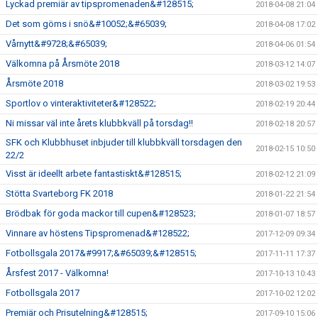
Lyckad premiär av tipspromenaden&#128515;
2018-04-08 21:04
Det som göms i snö&#10052;&#65039;
2018-04-08 17:02
Vårnytt&#9728;&#65039;
2018-04-06 01:54
Välkomna på Årsmöte 2018
2018-03-12 14:07
Årsmöte 2018
2018-03-02 19:53
Sportlov o vinteraktiviteter&#128522;
2018-02-19 20:44
Ni missar väl inte årets klubbkväll på torsdag!!
2018-02-18 20:57
SFK och Klubbhuset inbjuder till klubbkväll torsdagen den
2018-02-15 10:50
22/2
Visst är ideellt arbete fantastiskt&#128515;
2018-02-12 21:09
Stötta Svarteborg FK 2018
2018-01-22 21:54
Brödbak för goda mackor till cupen&#128523;
2018-01-07 18:57
Vinnare av höstens Tipspromenad&#128522;
2017-12-09 09:34
Fotbollsgala 2017&#9917;&#65039;&#128515;
2017-11-11 17:37
Årsfest 2017 - Välkomna!
2017-10-13 10:43
Fotbollsgala 2017
2017-10-02 12:02
Premiär och Prisutelning&#128515;
2017-09-10 15:06