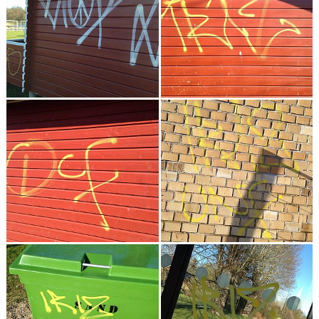
KONSTGRÄS
SPONSORHUSET
GRÄSROTEN