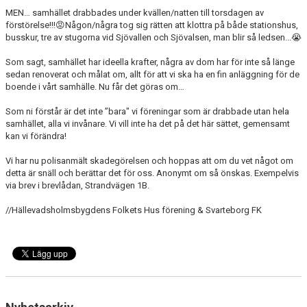
MEN… samhället drabbades under kvällen/natten till torsdagen av
förstörelse!!!😡Någon/några tog sig rätten att klottra på både stationshus,
busskur, tre av stugorna vid Sjövallen och Sjövalsen, man blir så ledsen...😭
Som sagt, samhället har ideella krafter, några av dom har för inte så länge
sedan renoverat och målat om, allt för att vi ska ha en fin anläggning för de
boende i vårt samhälle. Nu får det göras om…
Som ni förstår är det inte ”bara" vi föreningar som är drabbade utan hela
samhället, alla vi invånare. Vi vill inte ha det på det här sättet, gemensamt
kan vi förändra!
Vi har nu polisanmält skadegörelsen och hoppas att om du vet något om
detta är snäll och berättar det för oss. Anonymt om så önskas. Exempelvis
via brev i brevlådan, Strandvägen 1B.
//Hällevadsholmsbygdens Folkets Hus förening & Svarteborg FK