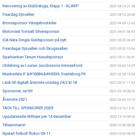
Renovering av klubbstuga, Etapp 1 - KLART!
2021-04-14 21:58
Fixardag Sjövallen
2021-04-10 20:08
Bronssponsor Vässjebostäder
2021-04-09 12:45
Motorväst fortsatt Silversponsor
2021-04-01 06:43
ICA Nära Dingle Guldsponsor på nytt
2021-03-25 06:49
Fixardagar Sjövallen och Skogsvallen
2021-03-22 10:46
Sparbanken Tanum Huvudsponsor
2021-03-11 06:41
Utdelning av Louise Jacobssons minnesfond.
2021-03-04 14:29
Munkedals IF &#10084;&#65039; Svarteborg FK
2021-02-28 19:54
Länk till digitalt årsmöte onsdag 24/2 kl.18
2021-02-21 11:02
Sponsorer, se hit!
2021-02-18 08:26
Årsmöte 2021
2021-02-05 10:10
TACK TILL SPONSORER 2020!
2020-12-16 12:31
Uppdaterade riktlinjer per 14 december
2020-12-14 08:20
Tillsammans!
2020-10-30 08:08
Nystart fotboll flickor 09-11
2020-10-05 08:55