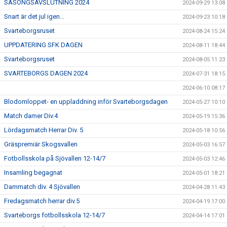
SÄSONGSAVSLUTNING 2024
2024-09-29 13:08
Snart är det jul igen...
2024-09-23 10:18
Svarteborgsruset
2024-08-24 15:24
UPPDATERING SFK DAGEN
2024-08-11 18:44
Svarteborgsruset
2024-08-05 11:23
SVARTEBORGS DAGEN 2024
2024-07-31 18:15
2024-06-10 08:17
Blodomloppet- en uppladdning inför Svarteborgsdagen
2024-05-27 10:10
Match damer Div.4
2024-05-19 15:36
Lördagsmatch Herrar Div. 5
2024-05-18 10:56
Gräspremiär Skogsvallen
2024-05-03 16:57
Fotbollsskola på Sjövallen 12-14/7
2024-05-03 12:46
Insamling begagnat
2024-05-01 18:21
Dammatch div. 4 Sjövallen
2024-04-28 11:43
Fredagsmatch herrar div.5
2024-04-19 17:00
Svarteborgs fotbollsskola 12-14/7
2024-04-14 17:01