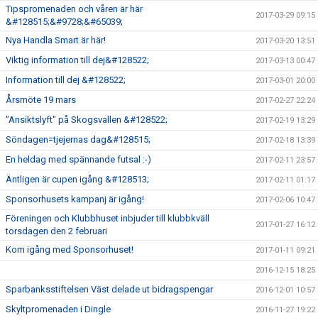
Tipspromenaden och våren är här
2017-03-29 09:15
&#128515;&#9728;&#65039;
Nya Handla Smart är här!
2017-03-20 13:51
Viktig information till dej&#128522;
2017-03-13 00:47
Information till dej &#128522;
2017-03-01 20:00
Årsmöte 19 mars
2017-02-27 22:24
"Ansiktslyft" på Skogsvallen &#128522;
2017-02-19 13:29
Söndagen=tjejernas dag&#128515;
2017-02-18 13:39
En heldag med spännande futsal :-)
2017-02-11 23:57
Äntligen är cupen igång &#128513;
2017-02-11 01:17
Sponsorhusets kampanj är igång!
2017-02-06 10:47
Föreningen och Klubbhuset inbjuder till klubbkväll
2017-01-27 16:12
torsdagen den 2 februari
Kom igång med Sponsorhuset!
2017-01-11 09:21
2016-12-15 18:25
Sparbanksstiftelsen Väst delade ut bidragspengar
2016-12-01 10:57
Skyltpromenaden i Dingle
2016-11-27 19:22