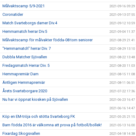
Målvaktscamp 5/9-2021
2021-09-16 09:29
Coronatider
2021-09-13 07:55
Match Svarteborgs damer Div.4
2021-09-12 10:59
Hemmamatch herrar Div.5
2021-09-04 11:37
Målvaktscamp för målvakter födda-08 tom seniorer
2021-08-29 21:41
"Hemmamatch" herrar Div. 7
2021-08-29 13:10
Dubbla Matcher Sjövallen
2021-08-22 13:48
Fredagsmatch Herrar Div. 5
2021-08-20 11:03
Hemmapremiär Dam
2021-08-15 11:08
Äntligen Hemmapremiär
2021-08-11 06:51
Årets Svarteborgare 2020
2021-07-22 17:36
Nu har vi öppnat kiosken på Sjövallen
2021-06-23 16:47
2021-06-16 14:47
Köp en EM-tröja och stötta Svarteborg FK
2021-05-25 21:15
Barn födda 2016 är välkomna att prova på fotboll/bollek!
2021-05-13 16:00
Fixardag Skogsvallen
2021-04-18 14:38