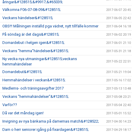
åringar&#128515;&#9917;&#65039;
Välkomna F06-07-08-09&#128515;
2017-06-07 20:45
Veckans händelser&#128515;
2017-06-05 22:42
OBS!!! Målningen inställd pga vädret, nytt tillfälle kommer
2017-06-04 16:18
På söndag är det dags&#128515;
2017-06-02 20:19
Domardebut i helgen igen&#128515;
2017-06-01 21:10
Veckans "hemma"händelser&#128515;
2017-05-31 21:18
Ny vecka nya utmaningar&#128515;veckans
2017-05-22 22:51
hemmahändelser
Domardebut&#128515;
2017-05-21 19:04
Hemmahändelser i veckan&#128515;
2017-05-16 17:02
Medlems- och träningsavgifter 2017
2017-05-13 13:48
Veckans "hemmahändelser"&#128515;
2017-05-08 23:21
Varför??
2017-05-04 22:40
Då var det måndag igen!
2017-05-01 15:52
Invigning av nya bänkarna på damernas match&#128522;
2017-04-30 14:23
Dam o herr seniorer igång på fixardagen&#128515;
2017-04-29 18:17