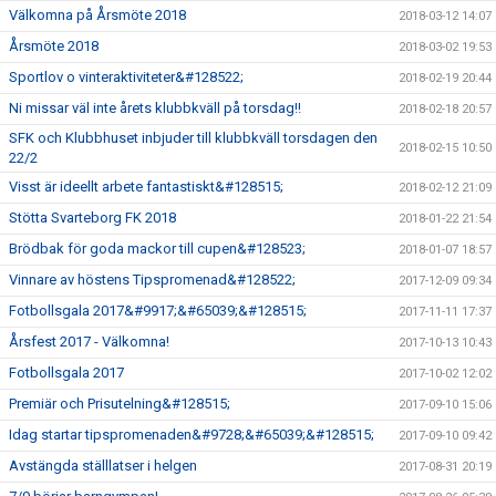
Välkomna på Årsmöte 2018
2018-03-12 14:07
Årsmöte 2018
2018-03-02 19:53
Sportlov o vinteraktiviteter&#128522;
2018-02-19 20:44
Ni missar väl inte årets klubbkväll på torsdag!!
2018-02-18 20:57
SFK och Klubbhuset inbjuder till klubbkväll torsdagen den
2018-02-15 10:50
22/2
Visst är ideellt arbete fantastiskt&#128515;
2018-02-12 21:09
Stötta Svarteborg FK 2018
2018-01-22 21:54
Brödbak för goda mackor till cupen&#128523;
2018-01-07 18:57
Vinnare av höstens Tipspromenad&#128522;
2017-12-09 09:34
Fotbollsgala 2017&#9917;&#65039;&#128515;
2017-11-11 17:37
Årsfest 2017 - Välkomna!
2017-10-13 10:43
Fotbollsgala 2017
2017-10-02 12:02
Premiär och Prisutelning&#128515;
2017-09-10 15:06
Idag startar tipspromenaden&#9728;&#65039;&#128515;
2017-09-10 09:42
Avstängda ställlatser i helgen
2017-08-31 20:19