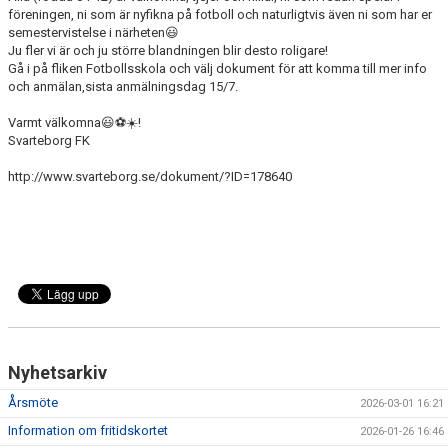
KONSTGRÄS
föreningen, ni som är nyfikna på fotboll och naturligtvis även ni som har er
semestervistelse i närheten😃
SPONSORHUSET
Ju fler vi är och ju större blandningen blir desto roligare!
Gå i på fliken Fotbollsskola och välj dokument för att komma till mer info
och anmälan,sista anmälningsdag 15/7.
GRÄSROTEN
Varmt välkomna😃⚽️☀️!
Svarteborg FK
http://www.svarteborg.se/dokument/?ID=178640
Nyhetsarkiv
Årsmöte
2026-03-01 16:21
Information om fritidskortet
2026-01-26 16:46