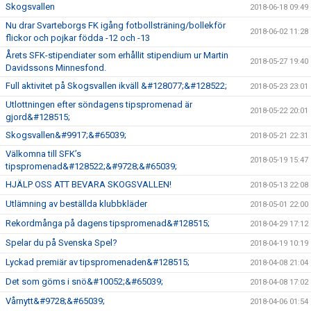
Skogsvallen
2018-06-18 09:49
Nu drar Svarteborgs FK igång fotbollsträning/bollekför
2018-06-02 11:28
flickor och pojkar födda -12 och -13
Årets SFK-stipendiater som erhållit stipendium ur Martin
2018-05-27 19:40
Davidssons Minnesfond.
Full aktivitet på Skogsvallen ikväll &#128077;&#128522;
2018-05-23 23:01
Utlottningen efter söndagens tipspromenad är
2018-05-22 20:01
gjord&#128515;
Skogsvallen&#9917;&#65039;
2018-05-21 22:31
Välkomna till SFK’s
2018-05-19 15:47
tipspromenad&#128522;&#9728;&#65039;
HJÄLP OSS ATT BEVARA SKOGSVALLEN!
2018-05-13 22:08
Utlämning av beställda klubbkläder
2018-05-01 22:00
Rekordmånga på dagens tipspromenad&#128515;
2018-04-29 17:12
Spelar du på Svenska Spel?
2018-04-19 10:19
Lyckad premiär av tipspromenaden&#128515;
2018-04-08 21:04
Det som göms i snö&#10052;&#65039;
2018-04-08 17:02
Vårnytt&#9728;&#65039;
2018-04-06 01:54