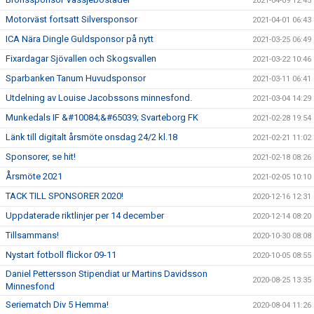
2021-04-09 12:45
Motorväst fortsatt Silversponsor
2021-04-01 06:43
ICA Nära Dingle Guldsponsor på nytt
2021-03-25 06:49
Fixardagar Sjövallen och Skogsvallen
2021-03-22 10:46
Sparbanken Tanum Huvudsponsor
2021-03-11 06:41
Utdelning av Louise Jacobssons minnesfond.
2021-03-04 14:29
Munkedals IF &#10084;&#65039; Svarteborg FK
2021-02-28 19:54
Länk till digitalt årsmöte onsdag 24/2 kl.18
2021-02-21 11:02
Sponsorer, se hit!
2021-02-18 08:26
Årsmöte 2021
2021-02-05 10:10
TACK TILL SPONSORER 2020!
2020-12-16 12:31
Uppdaterade riktlinjer per 14 december
2020-12-14 08:20
Tillsammans!
2020-10-30 08:08
Nystart fotboll flickor 09-11
2020-10-05 08:55
Daniel Pettersson Stipendiat ur Martins Davidsson
2020-08-25 13:35
Minnesfond
Seriematch Div 5 Hemma!
2020-08-04 11:26