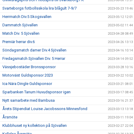
2023-06-08 13:57
Svarteborgs fotbollsskola lira blågult 7-9/7
2023-05-23 19:46
Herrmatch Div.5 Skogsvallen
2023-05-12 12:01
Dammatch Sjövallen
2023-05-02 11:44
Match Div. 5 Sjövallen
2023-04-28 08:49
Premiär herrar div.6
2023-04-26 13:13
Söndagsmatch damer Div.4 Sjövallen
2023-04-16 10:14
Fredagsmatch Sjövallen Div. 5 Herrar
2023-04-14 09:52
Vässjebostäder Bronssponsor
2023-03-28 10:16
Motorväst Guldsponsor 2023
2023-03-22 10:02
Ica Nära Dingle Guldsponsor
2023-03-21 08:01
Sparbanken Tanum Huvudsponsor igen
2023-03-17 08:45
Nytt samarbete med Bambusa
2023-03-16 21:37
Årets Stipendiat Louise Jacobssons Minnesfond
2023-03-13 13:18
Årsmöte
2023-03-11 19:04
Klubbhuset ny kollektion på Sjövallen
2023-02-27 22:04
Kallelse Årsmöte