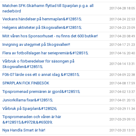
Matchen SFK-Skärhamn flyttad till Sparplan p.g.a. all
2017-04-28 18:05
nederbörd
Veckans händelser på hemmaplan&#128515;
2017-04-24 22:53
Helgens aktiviteter på Skogsvallen&#128515;
2017-04-23 23:09
Möt våren hos Sponsorhuset - nu finns det 600 butiker!
2017-04-20 08:49
Invigning av utegymet på Skogsvallen!!
2017-04-17 21:23
Flera av fotbollslagen har seriepremiär&#128515;
2017-04-16 20:40
Vårbruk o förberedelser för säsongen på
2017-04-14 13:31
Skogsvallen&#128515;
F06-07 lärde oss ett o annat idag &#128515;
2017-04-09 22:38
SPARPLAN FICK FINBESÖK
2017-04-08 17:59
Tipspromenad premiären är gjord&#128515;
2017-04-02 13:37
Juniorkillarna fixar&#128515;
2017-04-01 20:15
Vårbruk på Sparplan&#128526;
2017-03-29 11:34
Tipspromenaden och våren är här
2017-03-29 09:15
&#128515;&#9728;&#65039;
Nya Handla Smart är här!
2017-03-20 13:51