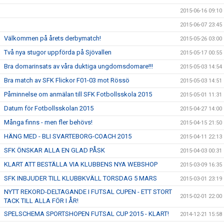
2015-06-16 09:10
2015-06-07 23:45
Välkommen på årets derbymatch!
2015-05-26 03:00
Två nya stugor uppförda på Sjövallen
2015-05-17 00:55
Bra domarinsats av våra duktiga ungdomsdomare!!!
2015-05-03 14:54
Bra match av SFK Flickor F01-03 mot Rössö
2015-05-03 14:51
Påminnelse om anmälan till SFK Fotbollsskola 2015
2015-05-01 11:31
Datum för Fotbollsskolan 2015
2015-04-27 14:00
Många finns - men fler behövs!
2015-04-15 21:50
HÄNG MED - BLI SVARTEBORG-COACH 2015
2015-04-11 22:13
SFK ÖNSKAR ALLA EN GLAD PÅSK
2015-04-03 00:31
KLART ATT BESTÄLLA VIA KLUBBENS NYA WEBSHOP
2015-03-09 16:35
SFK INBJUDER TILL KLUBBKVÄLL TORSDAG 5 MARS
2015-03-01 23:19
NYTT REKORD-DELTAGANDE I FUTSAL CUPEN - ETT STORT
2015-02-01 22:00
TACK TILL ALLA FÖR I ÅR!
SPELSCHEMA SPORTSHOPEN FUTSAL CUP 2015 - KLART!
2014-12-21 15:58