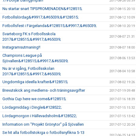
7/9 börjar barngympan!
2017-08-26 05:39
Nu startar snart TIPSPROMENADEN&#128515;
2017-08-15 20:10
Fotbollslördag&#9917;&#65039;&#128515;
2017-08-12 10:09
Fotbollsfest i Färgelanda&#128515;&#9917;&#65039;
2017-08-10 20:19
Svarteborg FK:s Fotbollsskola
2017-08-07 21:31
2017&#128515;&#9917;&#65039;
Instagramsutmaning!!
2017-08-07 18:00
Champions League på
2017-08-06 13:53
Sjövallen&#128515;&#9917;&#65039;
Nu är vi igång, Fotbollsskolan
2017-08-04 10:58
2017&#128515;&#9917;&#65039;
Ungdomliga ideella krafter&#128515;
2017-08-02 19:26
Brevutskick ang medlems- och träningsavgifter
2017-07-19 09:48
Gothia Cup here we come&#128515;
2017-07-16 18:39
Lördagmiddag i Dingle&#128522;
2017-07-15 15:32
Lördagmorgon i Hällevadsholm&#128522;
2017-07-15 13:42
Information om "Projekt Grönytor" på Sjövallen
2017-07-12 20:24
Se hit alla fotbollstokiga o fotbollsnyfikna 5-13
2017-06-25 14:13