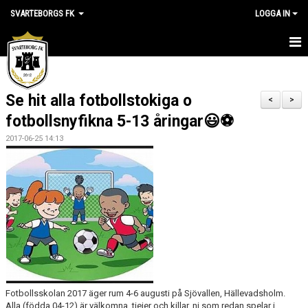
SVARTEBORGS FK
LOGGA IN
HEM
Se hit alla fotbollstokiga o
NYHETER
<
>
fotbollsnyfikna 5-13 åringar😃⚽️
OM KLUBBEN
2017-06-25 14:13
KALENDER
VÅRA LAG
KLUBBSHOP
MEDLEM
VÅRA MATCHER
Fotbollsskolan 2017 äger rum 4-6 augusti på Sjövallen, Hällevadsholm.
Alla (födda 04-12) är välkomna, tjejer och killar, ni som redan spelar i