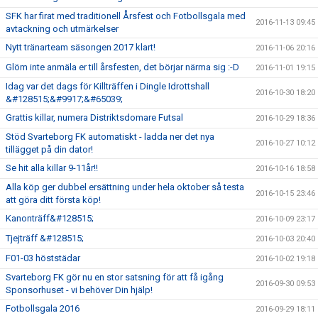
SFK har firat med traditionell Årsfest och Fotbollsgala med
2016-11-13 09:45
avtackning och utmärkelser
Nytt tränarteam säsongen 2017 klart!
2016-11-06 20:16
Glöm inte anmäla er till årsfesten, det börjar närma sig :-D
2016-11-01 19:15
Idag var det dags för Killträffen i Dingle Idrottshall
2016-10-30 18:20
&#128515;&#9917;&#65039;
Grattis killar, numera Distriktsdomare Futsal
2016-10-29 18:36
Stöd Svarteborg FK automatiskt - ladda ner det nya
2016-10-27 10:12
tillägget på din dator!
Se hit alla killar 9-11år!!
2016-10-16 18:58
Alla köp ger dubbel ersättning under hela oktober så testa
2016-10-15 23:46
att göra ditt första köp!
Kanonträff&#128515;
2016-10-09 23:17
Tjejträff &#128515;
2016-10-03 20:40
F01-03 höststädar
2016-10-02 19:18
Svarteborg FK gör nu en stor satsning för att få igång
2016-09-30 09:53
Sponsorhuset - vi behöver Din hjälp!
Fotbollsgala 2016
2016-09-29 18:11