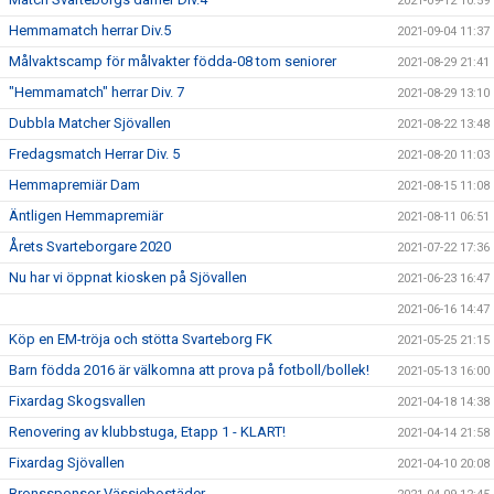
2021-09-12 10:59
Hemmamatch herrar Div.5
2021-09-04 11:37
Målvaktscamp för målvakter födda-08 tom seniorer
2021-08-29 21:41
"Hemmamatch" herrar Div. 7
2021-08-29 13:10
Dubbla Matcher Sjövallen
2021-08-22 13:48
Fredagsmatch Herrar Div. 5
2021-08-20 11:03
Hemmapremiär Dam
2021-08-15 11:08
Äntligen Hemmapremiär
2021-08-11 06:51
Årets Svarteborgare 2020
2021-07-22 17:36
Nu har vi öppnat kiosken på Sjövallen
2021-06-23 16:47
2021-06-16 14:47
Köp en EM-tröja och stötta Svarteborg FK
2021-05-25 21:15
Barn födda 2016 är välkomna att prova på fotboll/bollek!
2021-05-13 16:00
Fixardag Skogsvallen
2021-04-18 14:38
Renovering av klubbstuga, Etapp 1 - KLART!
2021-04-14 21:58
Fixardag Sjövallen
2021-04-10 20:08
Bronssponsor Vässjebostäder