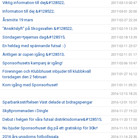
Viktig information till dej&#128522;
2017-03-13 00:47
Information till dej &#128522;
2017-03-01 20:00
Årsmöte 19 mars
2017-02-27 22:24
"Ansiktslyft" på Skogsvallen &#128522;
2017-02-19 13:29
Söndagen=tjejernas dag&#128515;
2017-02-18 13:39
En heldag med spännande futsal :-)
2017-02-11 23:57
Äntligen är cupen igång &#128513;
2017-02-11 01:17
Sponsorhusets kampanj är igång!
2017-02-06 10:47
Föreningen och Klubbhuset inbjuder till klubbkväll
2017-01-27 16:12
torsdagen den 2 februari
Kom igång med Sponsorhuset!
2017-01-11 09:21
2016-12-15 18:25
Sparbanksstiftelsen Väst delade ut bidragspengar
2016-12-01 10:57
Skyltpromenaden i Dingle
2016-11-27 19:22
Debut i helgen för våra futsal distriktsdomare&#128515;
2016-11-20 17:50
Nu bjuder Sponsorhuset dig på ett gratisköp för 30kr!
2016-11-15 15:53
2016 års ungdoms fotbollsgala
2016-11-14 22:35