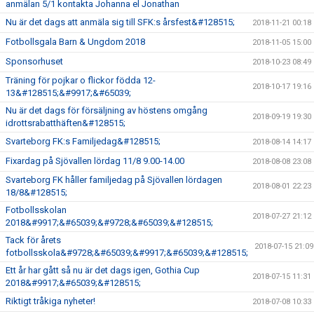
anmälan 5/1 kontakta Johanna el Jonathan
Nu är det dags att anmäla sig till SFK:s årsfest&#128515;
2018-11-21 00:18
Fotbollsgala Barn & Ungdom 2018
2018-11-05 15:00
Sponsorhuset
2018-10-23 08:49
Träning för pojkar o flickor födda 12-
2018-10-17 19:16
13&#128515;&#9917;&#65039;
Nu är det dags för försäljning av höstens omgång
2018-09-19 19:30
idrottsrabatthäften&#128515;
Svarteborg FK:s Familjedag&#128515;
2018-08-14 14:17
Fixardag på Sjövallen lördag 11/8 9.00-14.00
2018-08-08 23:08
Svarteborg FK håller familjedag på Sjövallen lördagen
2018-08-01 22:23
18/8&#128515;
Fotbollsskolan
2018-07-27 21:12
2018&#9917;&#65039;&#9728;&#65039;&#128515;
Tack för årets
2018-07-15 21:09
fotbollsskola&#9728;&#65039;&#9917;&#65039;&#128515;
Ett år har gått så nu är det dags igen, Gothia Cup
2018-07-15 11:31
2018&#9917;&#65039;&#128515;
Riktigt tråkiga nyheter!
2018-07-08 10:33