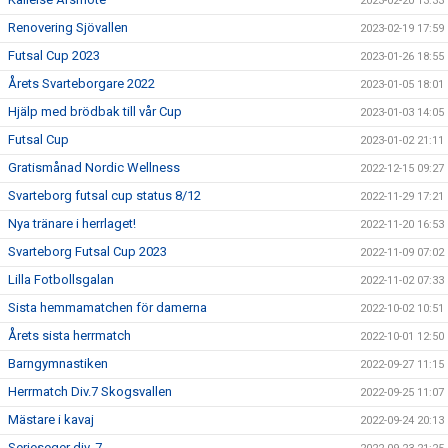
2023-02-20 13:33
Renovering Sjövallen
2023-02-19 17:59
Futsal Cup 2023
2023-01-26 18:55
Årets Svarteborgare 2022
2023-01-05 18:01
Hjälp med brödbak till vår Cup
2023-01-03 14:05
Futsal Cup
2023-01-02 21:11
Gratismånad Nordic Wellness
2022-12-15 09:27
Svarteborg futsal cup status 8/12
2022-11-29 17:21
Nya tränare i herrlaget!
2022-11-20 16:53
Svarteborg Futsal Cup 2023
2022-11-09 07:02
Lilla Fotbollsgalan
2022-11-02 07:33
Sista hemmamatchen för damerna
2022-10-02 10:51
Årets sista herrmatch
2022-10-01 12:50
Barngymnastiken
2022-09-27 11:15
Herrmatch Div.7 Skogsvallen
2022-09-25 11:07
Mästare i kavaj
2022-09-24 20:13
Serieseger div. 7