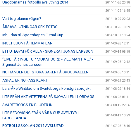
Ungdomarnas fotbolls avslutning 2014
2014-11-26 20:18
2014-11-09 16:45
Vart tog planen vägen?
2014-10-29 22:03
ÅRSAVSLUTNINGAR SFK-FOTBOLL
2014-10-20 13:59
Inbjudan till Sportshopen Futsal Cup
2014-10-07 18:24
INGET LUGN PÅ HEMMAPLAN
2014-09-28 12:11
ETT UTEGYM FÖR ALLA - SIGNERAT JONAS LARSSON
2014-09-14 08:18
”LIVET ÄR INGET UPPDUKAT BORD - VILL MAN HA ..." -
2014-09-06 12:42
Signerat Jonas Larsson
NU HÄNDER DET STORA SAKER PÅ SKOGSVALLEN...
2014-09-06 10:11
ASFALTERING FAS2 KLART
2014-08-29 23:43
Lars-Åke Winblad om Svarteborgs konstgräsprojekt
2014-08-29 18:54
LITE FRÅN AKTIVITETERNA PÅ SJÖVALLEN I LÖRDAGS
2014-08-25 01:11
SVARTEBORGS FK BJUDER IN...
2014-08-12 22:56
LITE REDOVISNG FRÅN VÅRA CUP-ÄVENTYR I
2014-08-11 10:29
FÄRGELANDA
FOTBOLLSSKOLAN 2014 AVSLUTAD
2014-07-26 18:40