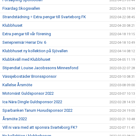
2022-04-29 09:44
Fixardag Skogsvallen
2022-04-25 19:34
Strandstädning = Extra pengar till Svarteborg FK
2022-04-22 08:45
Klubbhuset
2022-04-20 08:21
Extra pengar till vår förening
2022-04-18 19:15
Seriepremiär Herrar Div. 6
2022-04-18 10:49
Klubbhuset ny kollektion på Sjövallen
2022-04-14 08:12
Klubbkväll med Klubbhuset
2022-04-05 11:19
Stipendiat Louise Jacobssons Minnesfond
2022-03-22 07:28
Vässjebostäder Bronssponsor
2022-03-10 08:31
Kallelse Årsmöte
2022-03-08 09:00
Motorväst Guldsponsor 2022
2022-03-07 10:13
Ica Nära Dingle Guldsponsor 2022
2022-02-28 14:59
Sparbanken Tanum Huvudsponsor 2022
2022-02-24 19:05
Årsmöte 2022
2022-02-21 10:48
Vill ni vara med att sponsra Svarteborg FK?
2022-02-07 11:41
Ny kollektion i klubbshopen