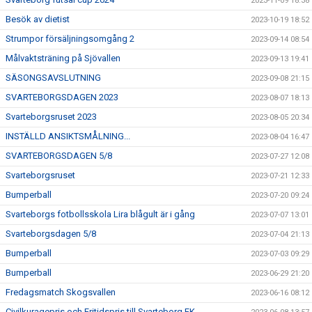
2023-11-09 18:38
Besök av dietist
2023-10-19 18:52
Strumpor försäljningsomgång 2
2023-09-14 08:54
Målvaktsträning på Sjövallen
2023-09-13 19:41
SÄSONGSAVSLUTNING
2023-09-08 21:15
SVARTEBORGSDAGEN 2023
2023-08-07 18:13
Svarteborgsruset 2023
2023-08-05 20:34
INSTÄLLD ANSIKTSMÅLNING...
2023-08-04 16:47
SVARTEBORGSDAGEN 5/8
2023-07-27 12:08
Svarteborgsruset
2023-07-21 12:33
Bumperball
2023-07-20 09:24
Svarteborgs fotbollsskola Lira blågult är i gång
2023-07-07 13:01
Svarteborgsdagen 5/8
2023-07-04 21:13
Bumperball
2023-07-03 09:29
Bumperball
2023-06-29 21:20
Fredagsmatch Skogsvallen
2023-06-16 08:12
Civilkuragepris och Fritidspris till Svarteborg FK