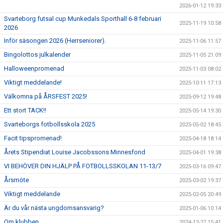
2026-01-12 19:33
Svarteborg futsal cup Munkedals Sporthall 6-8 februari
2025-11-19 10:58
2026
Inför säsongen 2026 (Herrseniorer).
2025-11-06 11:57
Bingolottos julkalender
2025-11-05 21:09
Halloweenpromenad
2025-11-03 08:02
Viktigt meddelande!
2025-10-11 17:13
Välkomna på ÅRSFEST 2025!
2025-09-12 19:48
Ett stort TACK!!
2025-05-14 19:30
Svarteborgs fotbollsskola 2025
2025-05-02 18:45
Facit tipspromenad!
2025-04-18 18:14
Årets Stipendiat Louise Jacobssons Minnesfond
2025-04-01 19:38
VI BEHÖVER DIN HJÄLP PÅ FOTBOLLSSKOLAN 11-13/7
2025-03-16 09:47
Årsmöte
2025-03-02 19:37
Viktigt meddelande
2025-02-05 20:49
Är du vår nästa ungdomsansvarig?
2025-01-06 10:14
Om klubben
2024-12-27 15:41