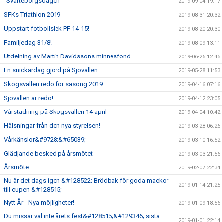
"Svarteborgsdagen"
2019-09-04 19:17
SFKs Triathlon 2019
2019-08-31 20:32
Uppstart fotbollslek PF 14-15!
2019-08-20 20:30
Familjedag 31/8!
2019-08-09 13:11
Utdelning av Martin Davidssons minnesfond
2019-06-26 12:45
En snickardag gjord på Sjövallen
2019-05-28 11:53
Skogsvallen redo för säsong 2019
2019-04-16 07:16
Sjövallen är redo!
2019-04-12 23:05
Vårstädning på Skogsvallen 14 april
2019-04-04 10:42
Hälsningar från den nya styrelsen!
2019-03-28 06:26
Vårkänslor&#9728;&#65039;
2019-03-10 16:52
Glädjande besked på årsmötet
2019-03-03 21:56
Årsmöte
2019-02-07 22:34
Nu är det dags igen &#128522; Brödbak för goda mackor
2019-01-14 21:25
till cupen &#128515;
Nytt År - Nya möjligheter!
2019-01-09 18:56
Du missar väl inte årets fest&#128515;&#129346; sista
2019-01-01 22:14