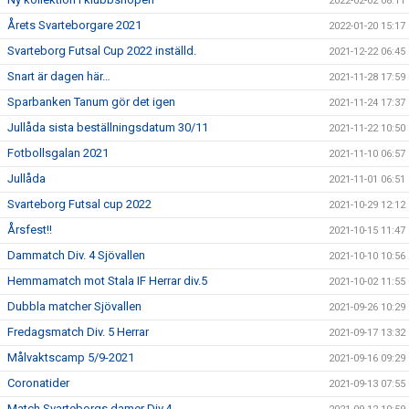
2022-02-02 08:11
Årets Svarteborgare 2021
2022-01-20 15:17
Svarteborg Futsal Cup 2022 inställd.
2021-12-22 06:45
Snart är dagen här…
2021-11-28 17:59
Sparbanken Tanum gör det igen
2021-11-24 17:37
Jullåda sista beställningsdatum 30/11
2021-11-22 10:50
Fotbollsgalan 2021
2021-11-10 06:57
Jullåda
2021-11-01 06:51
Svarteborg Futsal cup 2022
2021-10-29 12:12
Årsfest!!
2021-10-15 11:47
Dammatch Div. 4 Sjövallen
2021-10-10 10:56
Hemmamatch mot Stala IF Herrar div.5
2021-10-02 11:55
Dubbla matcher Sjövallen
2021-09-26 10:29
Fredagsmatch Div. 5 Herrar
2021-09-17 13:32
Målvaktscamp 5/9-2021
2021-09-16 09:29
Coronatider
2021-09-13 07:55
Match Svarteborgs damer Div.4