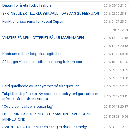
Datum för årets fotbollsskola
2016-05-16 21:51
SFK INBJUDER TILL KLUBBKVÄLL TORSDAG 25 FEBRUARI
2016-02-09 23:31
Funktionärsschema för Futsal Cupen
2016-01-27 23:01
2015-12-24
VINSTER PÅ SFK-LOTTERIET PÅ JULMARKNADEN
2015-12-12 17:15
2015-11-13 20:18
Kostsam och onödig skadegörelse...
2015-11-02 08:48
Så lägger vi ännu en fotbollssäsong bakom oss...
2015-10-18 01:25
2015-09-30 20:59
2015-09-30 20:58
Färdigställande av Utegymmet på Skogsvallen
2015-09-13 12:02
Takplåten är på plats! Ny sponsring och ytterligare arbeten
2015-09-12 23:11
utförda på klubbens stugor
”Coola och världens bästa lag”
2015-09-11 20:37
UTDELNING AV STIPENDIER UR MARTIN DAVIDSSONS
2015-08-23 19:26
MINNESFOND
SVARTEBORG FK önskar en härlig midsommarhelg!
2015-06-19 12:51