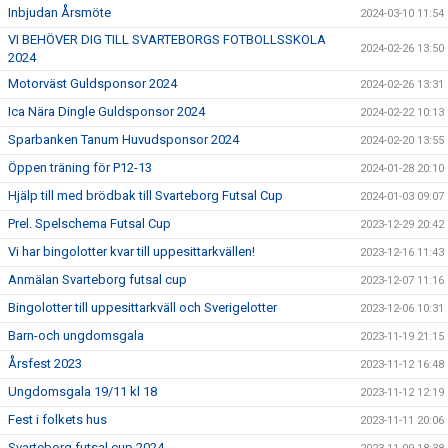
Inbjudan Årsmöte
2024-03-10 11:54
VI BEHÖVER DIG TILL SVARTEBORGS FOTBOLLSSKOLA
2024-02-26 13:50
2024
Motorväst Guldsponsor 2024
2024-02-26 13:31
Ica Nära Dingle Guldsponsor 2024
2024-02-22 10:13
Sparbanken Tanum Huvudsponsor 2024
2024-02-20 13:55
Öppen träning för P12-13
2024-01-28 20:10
Hjälp till med brödbak till Svarteborg Futsal Cup
2024-01-03 09:07
Prel. Spelschema Futsal Cup
2023-12-29 20:42
Vi har bingolotter kvar till uppesittarkvällen!
2023-12-16 11:43
Anmälan Svarteborg futsal cup
2023-12-07 11:16
Bingolotter till uppesittarkväll och Sverigelotter
2023-12-06 10:31
Barn-och ungdomsgala
2023-11-19 21:15
Årsfest 2023
2023-11-12 16:48
Ungdomsgala 19/11 kl 18
2023-11-12 12:19
Fest i folkets hus
2023-11-11 20:06
Svarteborg futsal cup 2024