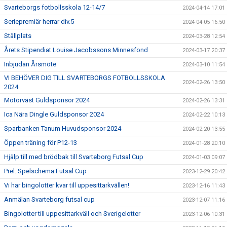
Svarteborgs fotbollsskola 12-14/7
2024-04-14 17:01
Seriepremiär herrar div.5
2024-04-05 16:50
Ställplats
2024-03-28 12:54
Årets Stipendiat Louise Jacobssons Minnesfond
2024-03-17 20:37
Inbjudan Årsmöte
2024-03-10 11:54
VI BEHÖVER DIG TILL SVARTEBORGS FOTBOLLSSKOLA
2024-02-26 13:50
2024
Motorväst Guldsponsor 2024
2024-02-26 13:31
Ica Nära Dingle Guldsponsor 2024
2024-02-22 10:13
Sparbanken Tanum Huvudsponsor 2024
2024-02-20 13:55
Öppen träning för P12-13
2024-01-28 20:10
Hjälp till med brödbak till Svarteborg Futsal Cup
2024-01-03 09:07
Prel. Spelschema Futsal Cup
2023-12-29 20:42
Vi har bingolotter kvar till uppesittarkvällen!
2023-12-16 11:43
Anmälan Svarteborg futsal cup
2023-12-07 11:16
Bingolotter till uppesittarkväll och Sverigelotter
2023-12-06 10:31