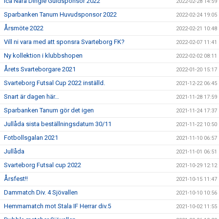
Ica Nära Dingle Guldsponsor 2022
2022-02-28 14:59
Sparbanken Tanum Huvudsponsor 2022
2022-02-24 19:05
Årsmöte 2022
2022-02-21 10:48
Vill ni vara med att sponsra Svarteborg FK?
2022-02-07 11:41
Ny kollektion i klubbshopen
2022-02-02 08:11
Årets Svarteborgare 2021
2022-01-20 15:17
Svarteborg Futsal Cup 2022 inställd.
2021-12-22 06:45
Snart är dagen här…
2021-11-28 17:59
Sparbanken Tanum gör det igen
2021-11-24 17:37
Jullåda sista beställningsdatum 30/11
2021-11-22 10:50
Fotbollsgalan 2021
2021-11-10 06:57
Jullåda
2021-11-01 06:51
Svarteborg Futsal cup 2022
2021-10-29 12:12
Årsfest!!
2021-10-15 11:47
Dammatch Div. 4 Sjövallen
2021-10-10 10:56
Hemmamatch mot Stala IF Herrar div.5
2021-10-02 11:55