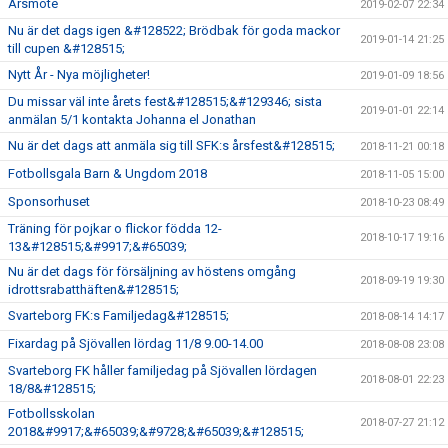
Årsmöte
2019-02-07 22:34
Nu är det dags igen &#128522; Brödbak för goda mackor
2019-01-14 21:25
till cupen &#128515;
Nytt År - Nya möjligheter!
2019-01-09 18:56
Du missar väl inte årets fest&#128515;&#129346; sista
2019-01-01 22:14
anmälan 5/1 kontakta Johanna el Jonathan
Nu är det dags att anmäla sig till SFK:s årsfest&#128515;
2018-11-21 00:18
Fotbollsgala Barn & Ungdom 2018
2018-11-05 15:00
Sponsorhuset
2018-10-23 08:49
Träning för pojkar o flickor födda 12-
2018-10-17 19:16
13&#128515;&#9917;&#65039;
Nu är det dags för försäljning av höstens omgång
2018-09-19 19:30
idrottsrabatthäften&#128515;
Svarteborg FK:s Familjedag&#128515;
2018-08-14 14:17
Fixardag på Sjövallen lördag 11/8 9.00-14.00
2018-08-08 23:08
Svarteborg FK håller familjedag på Sjövallen lördagen
2018-08-01 22:23
18/8&#128515;
Fotbollsskolan
2018-07-27 21:12
2018&#9917;&#65039;&#9728;&#65039;&#128515;