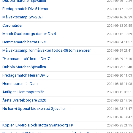
Dubbla matcher Sjövallen
2021-09-26 10:29
Fredagsmatch Div. 5 Herrar
2021-09-17 13:32
Målvaktscamp 5/9-2021
2021-09-16 09:29
Coronatider
2021-09-13 07:55
Match Svarteborgs damer Div.4
2021-09-12 10:59
Hemmamatch herrar Div.5
2021-09-04 11:37
Målvaktscamp för målvakter födda-08 tom seniorer
2021-08-29 21:41
"Hemmamatch" herrar Div. 7
2021-08-29 13:10
Dubbla Matcher Sjövallen
2021-08-22 13:48
Fredagsmatch Herrar Div. 5
2021-08-20 11:03
Hemmapremiär Dam
2021-08-15 11:08
Äntligen Hemmapremiär
2021-08-11 06:51
Årets Svarteborgare 2020
2021-07-22 17:36
Nu har vi öppnat kiosken på Sjövallen
2021-06-23 16:47
2021-06-16 14:47
Köp en EM-tröja och stötta Svarteborg FK
2021-05-25 21:15