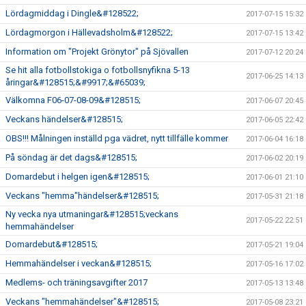
Lördagmiddag i Dingle&#128522;
2017-07-15 15:32
Lördagmorgon i Hällevadsholm&#128522;
2017-07-15 13:42
Information om "Projekt Grönytor" på Sjövallen
2017-07-12 20:24
Se hit alla fotbollstokiga o fotbollsnyfikna 5-13
2017-06-25 14:13
åringar&#128515;&#9917;&#65039;
Välkomna F06-07-08-09&#128515;
2017-06-07 20:45
Veckans händelser&#128515;
2017-06-05 22:42
OBS!!! Målningen inställd pga vädret, nytt tillfälle kommer
2017-06-04 16:18
På söndag är det dags&#128515;
2017-06-02 20:19
Domardebut i helgen igen&#128515;
2017-06-01 21:10
Veckans "hemma"händelser&#128515;
2017-05-31 21:18
Ny vecka nya utmaningar&#128515;veckans
2017-05-22 22:51
hemmahändelser
Domardebut&#128515;
2017-05-21 19:04
Hemmahändelser i veckan&#128515;
2017-05-16 17:02
Medlems- och träningsavgifter 2017
2017-05-13 13:48
Veckans "hemmahändelser"&#128515;
2017-05-08 23:21