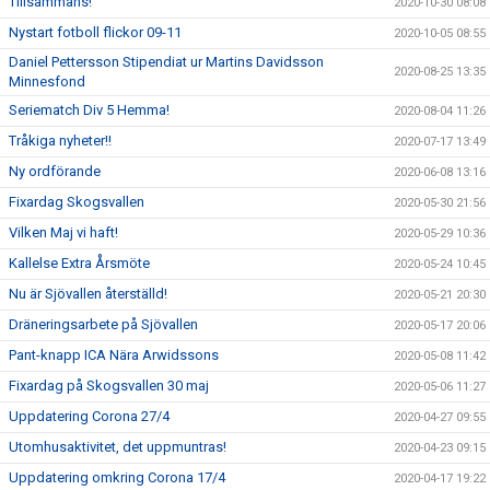
Tillsammans!
2020-10-30 08:08
Nystart fotboll flickor 09-11
2020-10-05 08:55
Daniel Pettersson Stipendiat ur Martins Davidsson
2020-08-25 13:35
Minnesfond
Seriematch Div 5 Hemma!
2020-08-04 11:26
Tråkiga nyheter!!
2020-07-17 13:49
Ny ordförande
2020-06-08 13:16
Fixardag Skogsvallen
2020-05-30 21:56
Vilken Maj vi haft!
2020-05-29 10:36
Kallelse Extra Årsmöte
2020-05-24 10:45
Nu är Sjövallen återställd!
2020-05-21 20:30
Dräneringsarbete på Sjövallen
2020-05-17 20:06
Pant-knapp ICA Nära Arwidssons
2020-05-08 11:42
Fixardag på Skogsvallen 30 maj
2020-05-06 11:27
Uppdatering Corona 27/4
2020-04-27 09:55
Utomhusaktivitet, det uppmuntras!
2020-04-23 09:15
Uppdatering omkring Corona 17/4
2020-04-17 19:22