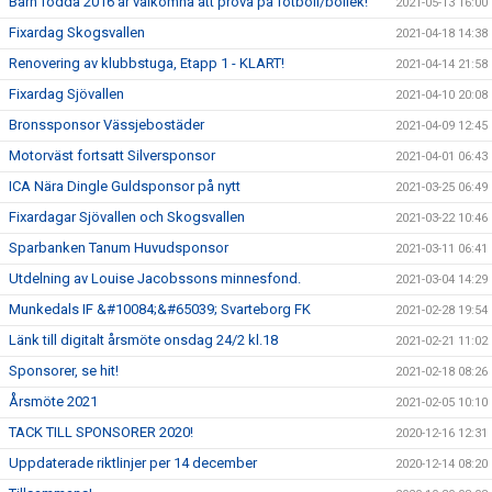
Barn födda 2016 är välkomna att prova på fotboll/bollek!
2021-05-13 16:00
Fixardag Skogsvallen
2021-04-18 14:38
Renovering av klubbstuga, Etapp 1 - KLART!
2021-04-14 21:58
Fixardag Sjövallen
2021-04-10 20:08
Bronssponsor Vässjebostäder
2021-04-09 12:45
Motorväst fortsatt Silversponsor
2021-04-01 06:43
ICA Nära Dingle Guldsponsor på nytt
2021-03-25 06:49
Fixardagar Sjövallen och Skogsvallen
2021-03-22 10:46
Sparbanken Tanum Huvudsponsor
2021-03-11 06:41
Utdelning av Louise Jacobssons minnesfond.
2021-03-04 14:29
Munkedals IF &#10084;&#65039; Svarteborg FK
2021-02-28 19:54
Länk till digitalt årsmöte onsdag 24/2 kl.18
2021-02-21 11:02
Sponsorer, se hit!
2021-02-18 08:26
Årsmöte 2021
2021-02-05 10:10
TACK TILL SPONSORER 2020!
2020-12-16 12:31
Uppdaterade riktlinjer per 14 december
2020-12-14 08:20