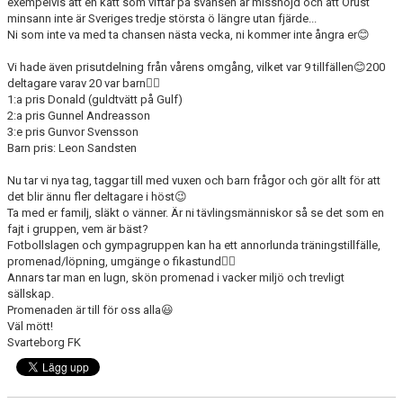
KONSTGRÄS
exempelvis att en katt som viftar på svansen är missnöjd och att Orust
minsann inte är Sveriges tredje största ö längre utan fjärde...
Ni som inte va med ta chansen nästa vecka, ni kommer inte ångra er😊
SPONSORHUSET
Vi hade även prisutdelning från vårens omgång, vilket var 9 tillfällen😊200
GRÄSROTEN
deltagare varav 20 var barn👍🏻
1:a pris Donald (guldtvätt på Gulf)
2:a pris Gunnel Andreasson
3:e pris Gunvor Svensson
Barn pris: Leon Sandsten
Nu tar vi nya tag, taggar till med vuxen och barn frågor och gör allt för att
det blir ännu fler deltagare i höst😉
Ta med er familj, släkt o vänner. Är ni tävlingsmänniskor så se det som en
fajt i gruppen, vem är bäst?
Fotbollslagen och gympagruppen kan ha ett annorlunda träningstillfälle,
promenad/löpning, umgänge o fikastund👍🏻
Annars tar man en lugn, skön promenad i vacker miljö och trevligt
sällskap.
Promenaden är till för oss alla😃
Väl mött!
Svarteborg FK