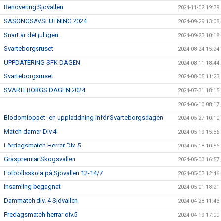
Renovering Sjövallen
2024-11-02 19:39
SÄSONGSAVSLUTNING 2024
2024-09-29 13:08
Snart är det jul igen...
2024-09-23 10:18
Svarteborgsruset
2024-08-24 15:24
UPPDATERING SFK DAGEN
2024-08-11 18:44
Svarteborgsruset
2024-08-05 11:23
SVARTEBORGS DAGEN 2024
2024-07-31 18:15
2024-06-10 08:17
Blodomloppet- en uppladdning inför Svarteborgsdagen
2024-05-27 10:10
Match damer Div.4
2024-05-19 15:36
Lördagsmatch Herrar Div. 5
2024-05-18 10:56
Gräspremiär Skogsvallen
2024-05-03 16:57
Fotbollsskola på Sjövallen 12-14/7
2024-05-03 12:46
Insamling begagnat
2024-05-01 18:21
Dammatch div. 4 Sjövallen
2024-04-28 11:43
Fredagsmatch herrar div.5
2024-04-19 17:00