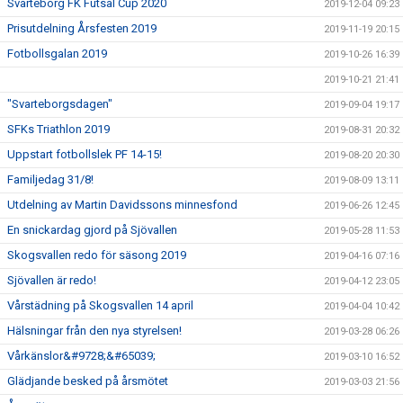
Svarteborg FK Futsal Cup 2020
2019-12-04 09:23
Prisutdelning Årsfesten 2019
2019-11-19 20:15
Fotbollsgalan 2019
2019-10-26 16:39
2019-10-21 21:41
"Svarteborgsdagen"
2019-09-04 19:17
SFKs Triathlon 2019
2019-08-31 20:32
Uppstart fotbollslek PF 14-15!
2019-08-20 20:30
Familjedag 31/8!
2019-08-09 13:11
Utdelning av Martin Davidssons minnesfond
2019-06-26 12:45
En snickardag gjord på Sjövallen
2019-05-28 11:53
Skogsvallen redo för säsong 2019
2019-04-16 07:16
Sjövallen är redo!
2019-04-12 23:05
Vårstädning på Skogsvallen 14 april
2019-04-04 10:42
Hälsningar från den nya styrelsen!
2019-03-28 06:26
Vårkänslor&#9728;&#65039;
2019-03-10 16:52
Glädjande besked på årsmötet
2019-03-03 21:56