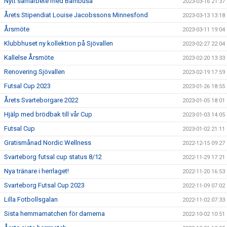
Nytt samarbete med Bambusa
2023-03-16 21:37
Årets Stipendiat Louise Jacobssons Minnesfond
2023-03-13 13:18
Årsmöte
2023-03-11 19:04
Klubbhuset ny kollektion på Sjövallen
2023-02-27 22:04
Kallelse Årsmöte
2023-02-20 13:33
Renovering Sjövallen
2023-02-19 17:59
Futsal Cup 2023
2023-01-26 18:55
Årets Svarteborgare 2022
2023-01-05 18:01
Hjälp med brödbak till vår Cup
2023-01-03 14:05
Futsal Cup
2023-01-02 21:11
Gratismånad Nordic Wellness
2022-12-15 09:27
Svarteborg futsal cup status 8/12
2022-11-29 17:21
Nya tränare i herrlaget!
2022-11-20 16:53
Svarteborg Futsal Cup 2023
2022-11-09 07:02
Lilla Fotbollsgalan
2022-11-02 07:33
Sista hemmamatchen för damerna
2022-10-02 10:51