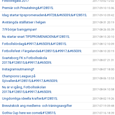
Fotbollsgala 2017
2017-10-02 12:02
Premiär och Prisutelning&#128515;
2017-09-10 15:06
Idag startar tipspromenaden&#9728;&#65039;&#128515;
2017-09-10 09:42
Avstängda ställlatser i helgen
2017-08-31 20:19
7/9 börjar barngympan!
2017-08-26 05:39
Nu startar snart TIPSPROMENADEN&#128515;
2017-08-15 20:10
Fotbollslördag&#9917;&#65039;&#128515;
2017-08-12 10:09
Fotbollsfest i Färgelanda&#128515;&#9917;&#65039;
2017-08-10 20:19
Svarteborg FK:s Fotbollsskola
2017-08-07 21:31
2017&#128515;&#9917;&#65039;
Instagramsutmaning!!
2017-08-07 18:00
Champions League på
2017-08-06 13:53
Sjövallen&#128515;&#9917;&#65039;
Nu är vi igång, Fotbollsskolan
2017-08-04 10:58
2017&#128515;&#9917;&#65039;
Ungdomliga ideella krafter&#128515;
2017-08-02 19:26
Brevutskick ang medlems- och träningsavgifter
2017-07-19 09:48
Gothia Cup here we come&#128515;
2017-07-16 18:39