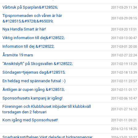
Vårbruk på Sparplan&#128526;
2017-03-29 11:34
Tipspromenaden och våren är här
2017-03-29 09:15
&#128515;&#9728;&#65039;
Nya Handla Smart är här!
2017-03-20 13:51
Viktig information till dej&#128522;
2017-03-13 00:47
Information till dej &#128522;
2017-03-01 20:00
Årsmöte 19 mars
2017-02-27 22:24
"Ansiktslyft" på Skogsvallen &#128522;
2017-02-19 13:29
Söndagen=tjejernas dag&#128515;
2017-02-18 13:39
En heldag med spännande futsal :-)
2017-02-11 23:57
Äntligen är cupen igång &#128513;
2017-02-11 01:17
Sponsorhusets kampanj är igång!
2017-02-06 10:47
Föreningen och Klubbhuset inbjuder till klubbkväll
2017-01-27 16:12
torsdagen den 2 februari
Kom igång med Sponsorhuset!
2017-01-11 09:21
2016-12-15 18:25
Sparbanksstiftelsen Väst delade ut bidragspengar
2016-12-01 10:57