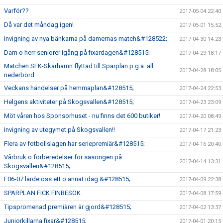
Varför??
2017-05-04 22:40
Då var det måndag igen!
2017-05-01 15:52
Invigning av nya bänkarna på damernas match&#128522;
2017-04-30 14:23
Dam o herr seniorer igång på fixardagen&#128515;
2017-04-29 18:17
Matchen SFK-Skärhamn flyttad till Sparplan p.g.a. all
2017-04-28 18:05
nederbörd
Veckans händelser på hemmaplan&#128515;
2017-04-24 22:53
Helgens aktiviteter på Skogsvallen&#128515;
2017-04-23 23:09
Möt våren hos Sponsorhuset - nu finns det 600 butiker!
2017-04-20 08:49
Invigning av utegymet på Skogsvallen!!
2017-04-17 21:23
Flera av fotbollslagen har seriepremiär&#128515;
2017-04-16 20:40
Vårbruk o förberedelser för säsongen på
2017-04-14 13:31
Skogsvallen&#128515;
F06-07 lärde oss ett o annat idag &#128515;
2017-04-09 22:38
SPARPLAN FICK FINBESÖK
2017-04-08 17:59
Tipspromenad premiären är gjord&#128515;
2017-04-02 13:37
Juniorkillarna fixar&#128515;
2017-04-01 20:15