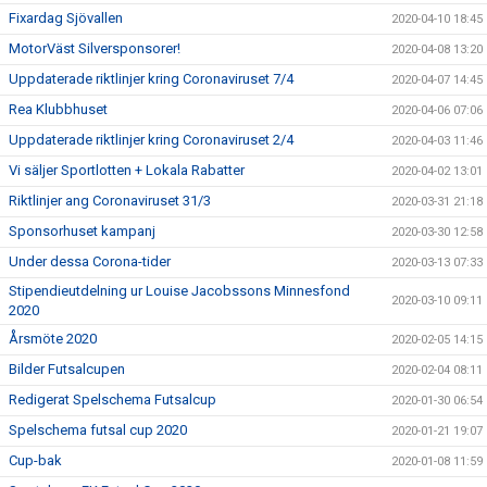
Fixardag Sjövallen
2020-04-10 18:45
MotorVäst Silversponsorer!
2020-04-08 13:20
Uppdaterade riktlinjer kring Coronaviruset 7/4
2020-04-07 14:45
Rea Klubbhuset
2020-04-06 07:06
Uppdaterade riktlinjer kring Coronaviruset 2/4
2020-04-03 11:46
Vi säljer Sportlotten + Lokala Rabatter
2020-04-02 13:01
Riktlinjer ang Coronaviruset 31/3
2020-03-31 21:18
Sponsorhuset kampanj
2020-03-30 12:58
Under dessa Corona-tider
2020-03-13 07:33
Stipendieutdelning ur Louise Jacobssons Minnesfond
2020-03-10 09:11
2020
Årsmöte 2020
2020-02-05 14:15
Bilder Futsalcupen
2020-02-04 08:11
Redigerat Spelschema Futsalcup
2020-01-30 06:54
Spelschema futsal cup 2020
2020-01-21 19:07
Cup-bak
2020-01-08 11:59