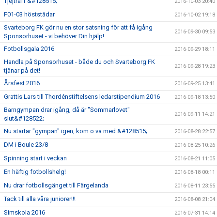
Tjejträff &#128515;
2016-10-03 20:40
F01-03 höststädar
2016-10-02 19:18
Svarteborg FK gör nu en stor satsning för att få igång
2016-09-30 09:53
Sponsorhuset - vi behöver Din hjälp!
Fotbollsgala 2016
2016-09-29 18:11
Handla på Sponsorhuset - både du och Svarteborg FK
2016-09-28 19:23
tjänar på det!
Årsfest 2016
2016-09-25 13:41
Grattis Lars till Thordénstiftelsens ledarstipendium 2016
2016-09-18 13:50
Barngympan drar igång, då är "Sommarlovet"
2016-09-11 14:21
slut&#128522;
Nu startar "gympan" igen, kom o va med &#128515;
2016-08-28 22:57
DM i Boule 23/8
2016-08-25 10:26
Spinning start i veckan
2016-08-21 11:05
En häftig fotbollshelg!
2016-08-18 00:11
Nu drar fotbollsgänget till Färgelanda
2016-08-11 23:55
Tack till alla våra juniorer!!!
2016-08-08 21:04
Simskola 2016
2016-07-31 14:14