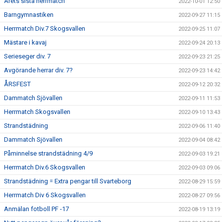
Årets sista herrmatch
2022-10-01 12:50
Barngymnastiken
2022-09-27 11:15
Herrmatch Div.7 Skogsvallen
2022-09-25 11:07
Mästare i kavaj
2022-09-24 20:13
Serieseger div. 7
2022-09-23 21:25
Avgörande herrar div. 7?
2022-09-23 14:42
ÅRSFEST
2022-09-12 20:32
Dammatch Sjövallen
2022-09-11 11:53
Herrmatch Skogsvallen
2022-09-10 13:43
Strandstädning
2022-09-06 11:40
Dammatch Sjövallen
2022-09-04 08:42
Påminnelse strandstädning 4/9
2022-09-03 19:21
Herrmatch Div.6 Skogsvallen
2022-09-03 09:06
Strandstädning = Extra pengar till Svarteborg
2022-08-29 15:59
Herrmatch Div 6 Skogsvallen
2022-08-27 09:56
Anmälan fotboll PF -17
2022-08-19 13:19