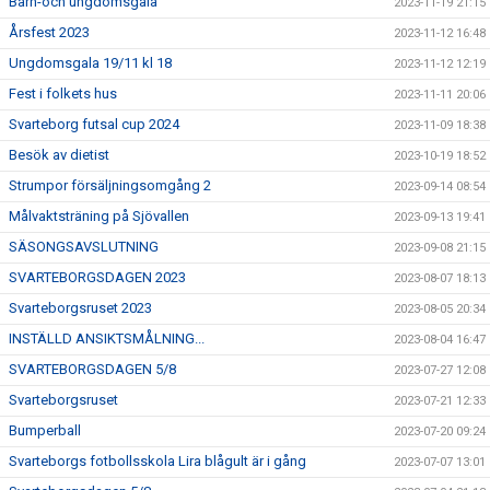
Barn-och ungdomsgala
2023-11-19 21:15
Årsfest 2023
2023-11-12 16:48
Ungdomsgala 19/11 kl 18
2023-11-12 12:19
Fest i folkets hus
2023-11-11 20:06
Svarteborg futsal cup 2024
2023-11-09 18:38
Besök av dietist
2023-10-19 18:52
Strumpor försäljningsomgång 2
2023-09-14 08:54
Målvaktsträning på Sjövallen
2023-09-13 19:41
SÄSONGSAVSLUTNING
2023-09-08 21:15
SVARTEBORGSDAGEN 2023
2023-08-07 18:13
Svarteborgsruset 2023
2023-08-05 20:34
INSTÄLLD ANSIKTSMÅLNING...
2023-08-04 16:47
SVARTEBORGSDAGEN 5/8
2023-07-27 12:08
Svarteborgsruset
2023-07-21 12:33
Bumperball
2023-07-20 09:24
Svarteborgs fotbollsskola Lira blågult är i gång
2023-07-07 13:01