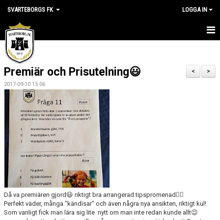
SVARTEBORGS FK
LOGGA IN
HEM
Premiär och Prisutelning😃
NYHETER
<
>
2017-09-10 15:06
OM KLUBBEN
KALENDER
VÅRA LAG
KLUBBSHOP
MEDLEM
Då va premiären gjord😃 riktigt bra arrangerad tipspromenad👍🏻
VÅRA MATCHER
Perfekt väder, många "kändisar" och även några nya ansikten, riktigt kul!
Som vanligt fick man lära sig lite nytt om man inte redan kunde allt😉