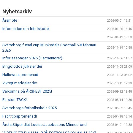
Nyhetsarkiv
Årsmöte
2026-03-01 16:21
Information om fritidskortet
2026-01-26 16:46
2026-01-12 19:33
Svarteborg futsal cup Munkedals Sporthall 6-8 februari
2025-11-19 10:58
2026
Inför säsongen 2026 (Herrseniorer).
2025-11-06 11:57
Bingolottos julkalender
2025-11-05 21:09
Halloweenpromenad
2025-11-03 08:02
Viktigt meddelande!
2025-10-11 17:13
Välkomna på ÅRSFEST 2025!
2025-09-12 19:48
Ett stort TACK!!
2025-05-14 19:30
Svarteborgs fotbollsskola 2025
2025-05-02 18:45
Facit tipspromenad!
2025-04-18 18:14
Årets Stipendiat Louise Jacobssons Minnesfond
2025-04-01 19:38
VI BEHÖVER DIN HJÄLP PÅ FOTBOLLSSKOLAN 11-13/7