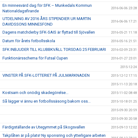
En minnesvärd dag för SFK – Munkedals Kommun
2016-06-06 23:28
Nationaldagsfirande
UTDELNING AV 2016 ÅRS STIPENDIER UR MARTIN
2016-06-06 17:21
DAVIDSSONS MINNESFOND
Dagens matchderby SFK-SAIS är flyttad till Sjövallen
2016-05-21 11:18
Datum för årets fotbollsskola
2016-05-16 21:51
SFK INBJUDER TILL KLUBBKVÄLL TORSDAG 25 FEBRUARI
2016-02-09 23:31
Funktionärsschema för Futsal Cupen
2016-01-27 23:01
2015-12-24
VINSTER PÅ SFK-LOTTERIET PÅ JULMARKNADEN
2015-12-12 17:15
2015-11-13 20:18
Kostsam och onödig skadegörelse...
2015-11-02 08:48
Så lägger vi ännu en fotbollssäsong bakom oss...
2015-10-18 01:25
2015-09-30 20:59
2015-09-30 20:58
Färdigställande av Utegymmet på Skogsvallen
2015-09-13 12:02
Takplåten är på plats! Ny sponsring och ytterligare arbeten