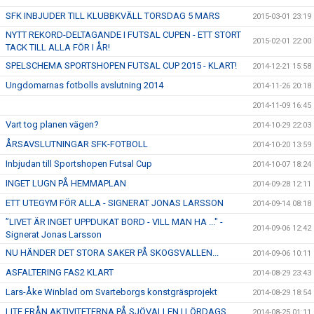
SFK INBJUDER TILL KLUBBKVÄLL TORSDAG 5 MARS
2015-03-01 23:19
NYTT REKORD-DELTAGANDE I FUTSAL CUPEN - ETT STORT
2015-02-01 22:00
TACK TILL ALLA FÖR I ÅR!
SPELSCHEMA SPORTSHOPEN FUTSAL CUP 2015 - KLART!
2014-12-21 15:58
Ungdomarnas fotbolls avslutning 2014
2014-11-26 20:18
2014-11-09 16:45
Vart tog planen vägen?
2014-10-29 22:03
ÅRSAVSLUTNINGAR SFK-FOTBOLL
2014-10-20 13:59
Inbjudan till Sportshopen Futsal Cup
2014-10-07 18:24
INGET LUGN PÅ HEMMAPLAN
2014-09-28 12:11
ETT UTEGYM FÖR ALLA - SIGNERAT JONAS LARSSON
2014-09-14 08:18
”LIVET ÄR INGET UPPDUKAT BORD - VILL MAN HA ..." -
2014-09-06 12:42
Signerat Jonas Larsson
NU HÄNDER DET STORA SAKER PÅ SKOGSVALLEN...
2014-09-06 10:11
ASFALTERING FAS2 KLART
2014-08-29 23:43
Lars-Åke Winblad om Svarteborgs konstgräsprojekt
2014-08-29 18:54
LITE FRÅN AKTIVITETERNA PÅ SJÖVALLEN I LÖRDAGS
2014-08-25 01:11