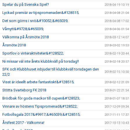
Spelar du på Svenska Spel?
2018-04-19 10:19
Lyckad premiär av tipspromenaden&#128515;
2018-04-08 21:04
Det som göms i snö&#10052;&#65039;
2018-04-08 17:02
Vårnytt&#9728;&#65039;
2018-04-06 01:54
Välkomna på Årsmöte 2018
2018-03-12 14:07
Årsmöte 2018
2018-03-02 19:53
Sportlov o vinteraktiviteter&#128522;
2018-02-19 20:44
Ni missar väl inte årets klubbkväll på torsdag!!
2018-02-18 20:57
SFK och Klubbhuset inbjuder till klubbkväll torsdagen den
2018-02-15 10:50
22/2
Visst är ideellt arbete fantastiskt&#128515;
2018-02-12 21:09
Stötta Svarteborg FK 2018
2018-01-22 21:54
Brödbak för goda mackor till cupen&#128523;
2018-01-07 18:57
Vinnare av höstens Tipspromenad&#128522;
2017-12-09 09:34
Fotbollsgala 2017&#9917;&#65039;&#128515;
2017-11-11 17:37
Årsfest 2017 - Välkomna!
2017-10-13 10:43