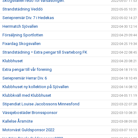
Skogsvallen redo för vårsäsongen.
2022-05-07 11:53
Strandstädning Veddö
2022-05-05 10:31
Seriepremiär Div. 7 i Hedekas
2022-05-02 14:27
Herrmatch Sjövallen
2022-04-30 12:14
Försäljning Sportlotten
2022-04-29 09:44
Fixardag Skogsvallen
2022-04-25 19:34
Strandstädning = Extra pengar till Svarteborg FK
2022-04-22 08:45
Klubbhuset
2022-04-20 08:21
Extra pengar till vår förening
2022-04-18 19:15
Seriepremiär Herrar Div. 6
2022-04-18 10:49
Klubbhuset ny kollektion på Sjövallen
2022-04-14 08:12
Klubbkväll med Klubbhuset
2022-04-05 11:19
Stipendiat Louise Jacobssons Minnesfond
2022-03-22 07:28
Vässjebostäder Bronssponsor
2022-03-10 08:31
Kallelse Årsmöte
2022-03-08 09:00
Motorväst Guldsponsor 2022
2022-03-07 10:13