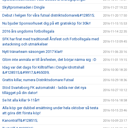
Skyltpromenaden i Dingle
2016-11-27 19:22
Debut i helgen för våra futsal distriktsdomare&#128515;
2016-11-20 17:50
Nu bjuder Sponsorhuset dig på ett gratisköp för 30kr!
2016-11-15 15:53
2016 års ungdoms fotbollsgala
2016-11-14 22:35
SFK har firat med traditionell Årsfest och Fotbollsgala med
2016-11-13 09:45
avtackning och utmärkelser
Nytt tränarteam säsongen 2017 klart!
2016-11-06 20:16
Glöm inte anmäla er till årsfesten, det börjar närma sig :-D
2016-11-01 19:15
Idag var det dags för Killträffen i Dingle Idrottshall
2016-10-30 18:20
&#128515;&#9917;&#65039;
Grattis killar, numera Distriktsdomare Futsal
2016-10-29 18:36
Stöd Svarteborg FK automatiskt - ladda ner det nya
2016-10-27 10:12
tillägget på din dator!
Se hit alla killar 9-11år!!
2016-10-16 18:58
Alla köp ger dubbel ersättning under hela oktober så testa
2016-10-15 23:46
att göra ditt första köp!
Kanonträff&#128515;
2016-10-09 23:17