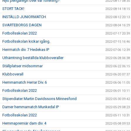
Nytt pengaregn över vår förening?
2022-08-17 08:35
STORT TACK!
2022-08-14 18:15
INSTÄLLD JUNIORMATCH
2022-08-12 20:13
SVARTEBORGS DAGEN
2022-08-04 16:29
Fotbollsskolan 2022
2022-07-17 20:39
Fotbollsskolan kickar igång.
2022-07-15 16:46
Herrmatch div. 7 Hedekas IP
2022-07-06 12:39
Uthämtning beställda klubboveraller
2022-06-28 06:38
Ställplatser midsommar
2022-06-22 06:15
Klubboverall
2022-06-20 07:37
Hemmamatch Herrar Div. 6
2022-06-06 11:05
Fotbollsskolan 2022
2022-06-01 10:11
Stipendiater Martin Davidssons Minnesfond
2022-05-30 09:42
Damer hemmamatch Munkedal IP
2022-05-29 08:23
Fotbollsskolan 2022
2022-05-11 10:31
Hemmapremiär dam div. 4
2022-05-08 09:53