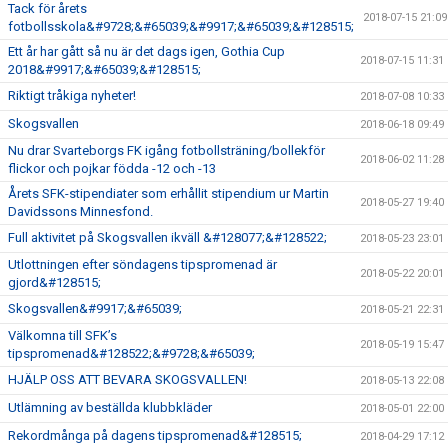
Tack för årets
2018-07-15 21:09
fotbollsskola&#9728;&#65039;&#9917;&#65039;&#128515;
Ett år har gått så nu är det dags igen, Gothia Cup
2018-07-15 11:31
2018&#9917;&#65039;&#128515;
Riktigt tråkiga nyheter!
2018-07-08 10:33
Skogsvallen
2018-06-18 09:49
Nu drar Svarteborgs FK igång fotbollsträning/bollekför
2018-06-02 11:28
flickor och pojkar födda -12 och -13
Årets SFK-stipendiater som erhållit stipendium ur Martin
2018-05-27 19:40
Davidssons Minnesfond.
Full aktivitet på Skogsvallen ikväll &#128077;&#128522;
2018-05-23 23:01
Utlottningen efter söndagens tipspromenad är
2018-05-22 20:01
gjord&#128515;
Skogsvallen&#9917;&#65039;
2018-05-21 22:31
Välkomna till SFK’s
2018-05-19 15:47
tipspromenad&#128522;&#9728;&#65039;
HJÄLP OSS ATT BEVARA SKOGSVALLEN!
2018-05-13 22:08
Utlämning av beställda klubbkläder
2018-05-01 22:00
Rekordmånga på dagens tipspromenad&#128515;
2018-04-29 17:12