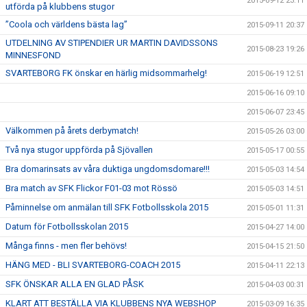
2015-09-12 23:11
utförda på klubbens stugor
”Coola och världens bästa lag”
2015-09-11 20:37
UTDELNING AV STIPENDIER UR MARTIN DAVIDSSONS
2015-08-23 19:26
MINNESFOND
SVARTEBORG FK önskar en härlig midsommarhelg!
2015-06-19 12:51
2015-06-16 09:10
2015-06-07 23:45
Välkommen på årets derbymatch!
2015-05-26 03:00
Två nya stugor uppförda på Sjövallen
2015-05-17 00:55
Bra domarinsats av våra duktiga ungdomsdomare!!!
2015-05-03 14:54
Bra match av SFK Flickor F01-03 mot Rössö
2015-05-03 14:51
Påminnelse om anmälan till SFK Fotbollsskola 2015
2015-05-01 11:31
Datum för Fotbollsskolan 2015
2015-04-27 14:00
Många finns - men fler behövs!
2015-04-15 21:50
HÄNG MED - BLI SVARTEBORG-COACH 2015
2015-04-11 22:13
SFK ÖNSKAR ALLA EN GLAD PÅSK
2015-04-03 00:31
KLART ATT BESTÄLLA VIA KLUBBENS NYA WEBSHOP
2015-03-09 16:35