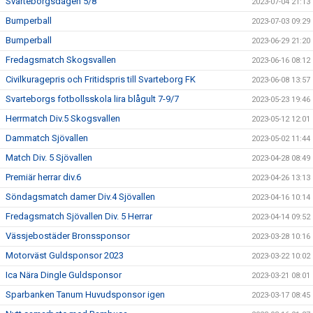
Svarteborgsdagen 5/8
2023-07-04 21:13
Bumperball
2023-07-03 09:29
Bumperball
2023-06-29 21:20
Fredagsmatch Skogsvallen
2023-06-16 08:12
Civilkuragepris och Fritidspris till Svarteborg FK
2023-06-08 13:57
Svarteborgs fotbollsskola lira blågult 7-9/7
2023-05-23 19:46
Herrmatch Div.5 Skogsvallen
2023-05-12 12:01
Dammatch Sjövallen
2023-05-02 11:44
Match Div. 5 Sjövallen
2023-04-28 08:49
Premiär herrar div.6
2023-04-26 13:13
Söndagsmatch damer Div.4 Sjövallen
2023-04-16 10:14
Fredagsmatch Sjövallen Div. 5 Herrar
2023-04-14 09:52
Vässjebostäder Bronssponsor
2023-03-28 10:16
Motorväst Guldsponsor 2023
2023-03-22 10:02
Ica Nära Dingle Guldsponsor
2023-03-21 08:01
Sparbanken Tanum Huvudsponsor igen
2023-03-17 08:45