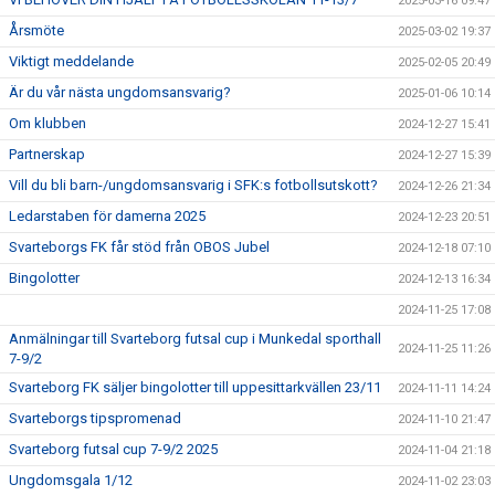
2025-03-16 09:47
Årsmöte
2025-03-02 19:37
Viktigt meddelande
2025-02-05 20:49
Är du vår nästa ungdomsansvarig?
2025-01-06 10:14
Om klubben
2024-12-27 15:41
Partnerskap
2024-12-27 15:39
Vill du bli barn-/ungdomsansvarig i SFK:s fotbollsutskott?
2024-12-26 21:34
Ledarstaben för damerna 2025
2024-12-23 20:51
Svarteborgs FK får stöd från OBOS Jubel
2024-12-18 07:10
Bingolotter
2024-12-13 16:34
2024-11-25 17:08
Anmälningar till Svarteborg futsal cup i Munkedal sporthall
2024-11-25 11:26
7-9/2
Svarteborg FK säljer bingolotter till uppesittarkvällen 23/11
2024-11-11 14:24
Svarteborgs tipspromenad
2024-11-10 21:47
Svarteborg futsal cup 7-9/2 2025
2024-11-04 21:18
Ungdomsgala 1/12
2024-11-02 23:03