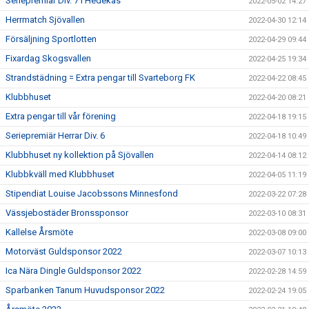
Seriepremiär Div. 7 i Hedekas
2022-05-02 14:27
Herrmatch Sjövallen
2022-04-30 12:14
Försäljning Sportlotten
2022-04-29 09:44
Fixardag Skogsvallen
2022-04-25 19:34
Strandstädning = Extra pengar till Svarteborg FK
2022-04-22 08:45
Klubbhuset
2022-04-20 08:21
Extra pengar till vår förening
2022-04-18 19:15
Seriepremiär Herrar Div. 6
2022-04-18 10:49
Klubbhuset ny kollektion på Sjövallen
2022-04-14 08:12
Klubbkväll med Klubbhuset
2022-04-05 11:19
Stipendiat Louise Jacobssons Minnesfond
2022-03-22 07:28
Vässjebostäder Bronssponsor
2022-03-10 08:31
Kallelse Årsmöte
2022-03-08 09:00
Motorväst Guldsponsor 2022
2022-03-07 10:13
Ica Nära Dingle Guldsponsor 2022
2022-02-28 14:59
Sparbanken Tanum Huvudsponsor 2022
2022-02-24 19:05