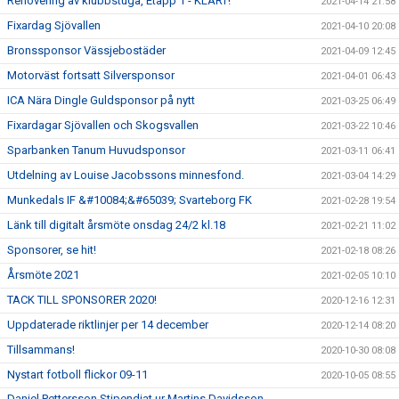
Renovering av klubbstuga, Etapp 1 - KLART!
2021-04-14 21:58
Fixardag Sjövallen
2021-04-10 20:08
Bronssponsor Vässjebostäder
2021-04-09 12:45
Motorväst fortsatt Silversponsor
2021-04-01 06:43
ICA Nära Dingle Guldsponsor på nytt
2021-03-25 06:49
Fixardagar Sjövallen och Skogsvallen
2021-03-22 10:46
Sparbanken Tanum Huvudsponsor
2021-03-11 06:41
Utdelning av Louise Jacobssons minnesfond.
2021-03-04 14:29
Munkedals IF &#10084;&#65039; Svarteborg FK
2021-02-28 19:54
Länk till digitalt årsmöte onsdag 24/2 kl.18
2021-02-21 11:02
Sponsorer, se hit!
2021-02-18 08:26
Årsmöte 2021
2021-02-05 10:10
TACK TILL SPONSORER 2020!
2020-12-16 12:31
Uppdaterade riktlinjer per 14 december
2020-12-14 08:20
Tillsammans!
2020-10-30 08:08
Nystart fotboll flickor 09-11
2020-10-05 08:55
Daniel Pettersson Stipendiat ur Martins Davidsson