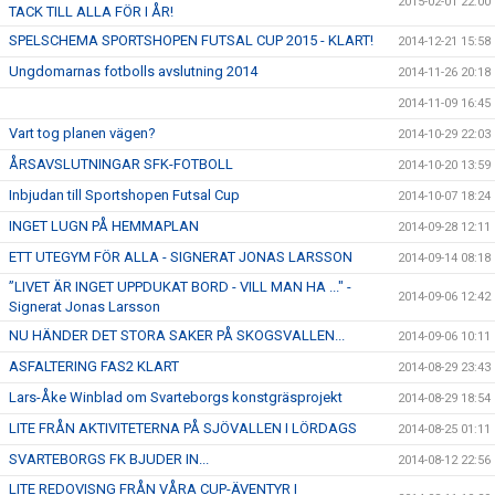
2015-02-01 22:00
TACK TILL ALLA FÖR I ÅR!
SPELSCHEMA SPORTSHOPEN FUTSAL CUP 2015 - KLART!
2014-12-21 15:58
Ungdomarnas fotbolls avslutning 2014
2014-11-26 20:18
2014-11-09 16:45
Vart tog planen vägen?
2014-10-29 22:03
ÅRSAVSLUTNINGAR SFK-FOTBOLL
2014-10-20 13:59
Inbjudan till Sportshopen Futsal Cup
2014-10-07 18:24
INGET LUGN PÅ HEMMAPLAN
2014-09-28 12:11
ETT UTEGYM FÖR ALLA - SIGNERAT JONAS LARSSON
2014-09-14 08:18
”LIVET ÄR INGET UPPDUKAT BORD - VILL MAN HA ..." -
2014-09-06 12:42
Signerat Jonas Larsson
NU HÄNDER DET STORA SAKER PÅ SKOGSVALLEN...
2014-09-06 10:11
ASFALTERING FAS2 KLART
2014-08-29 23:43
Lars-Åke Winblad om Svarteborgs konstgräsprojekt
2014-08-29 18:54
LITE FRÅN AKTIVITETERNA PÅ SJÖVALLEN I LÖRDAGS
2014-08-25 01:11
SVARTEBORGS FK BJUDER IN...
2014-08-12 22:56
LITE REDOVISNG FRÅN VÅRA CUP-ÄVENTYR I