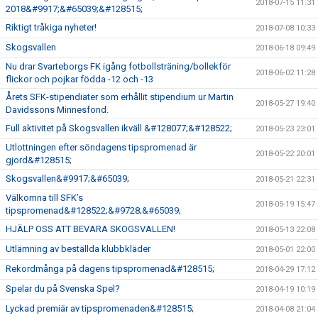
2018-07-15 11:31
2018&#9917;&#65039;&#128515;
Riktigt tråkiga nyheter!
2018-07-08 10:33
Skogsvallen
2018-06-18 09:49
Nu drar Svarteborgs FK igång fotbollsträning/bollekför
2018-06-02 11:28
flickor och pojkar födda -12 och -13
Årets SFK-stipendiater som erhållit stipendium ur Martin
2018-05-27 19:40
Davidssons Minnesfond.
Full aktivitet på Skogsvallen ikväll &#128077;&#128522;
2018-05-23 23:01
Utlottningen efter söndagens tipspromenad är
2018-05-22 20:01
gjord&#128515;
Skogsvallen&#9917;&#65039;
2018-05-21 22:31
Välkomna till SFK’s
2018-05-19 15:47
tipspromenad&#128522;&#9728;&#65039;
HJÄLP OSS ATT BEVARA SKOGSVALLEN!
2018-05-13 22:08
Utlämning av beställda klubbkläder
2018-05-01 22:00
Rekordmånga på dagens tipspromenad&#128515;
2018-04-29 17:12
Spelar du på Svenska Spel?
2018-04-19 10:19
Lyckad premiär av tipspromenaden&#128515;
2018-04-08 21:04