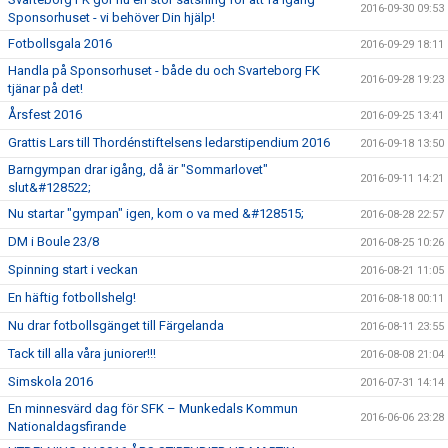
2016-09-30 09:53
Sponsorhuset - vi behöver Din hjälp!
Fotbollsgala 2016
2016-09-29 18:11
Handla på Sponsorhuset - både du och Svarteborg FK
2016-09-28 19:23
tjänar på det!
Årsfest 2016
2016-09-25 13:41
Grattis Lars till Thordénstiftelsens ledarstipendium 2016
2016-09-18 13:50
Barngympan drar igång, då är "Sommarlovet"
2016-09-11 14:21
slut&#128522;
Nu startar "gympan" igen, kom o va med &#128515;
2016-08-28 22:57
DM i Boule 23/8
2016-08-25 10:26
Spinning start i veckan
2016-08-21 11:05
En häftig fotbollshelg!
2016-08-18 00:11
Nu drar fotbollsgänget till Färgelanda
2016-08-11 23:55
Tack till alla våra juniorer!!!
2016-08-08 21:04
Simskola 2016
2016-07-31 14:14
En minnesvärd dag för SFK – Munkedals Kommun
2016-06-06 23:28
Nationaldagsfirande