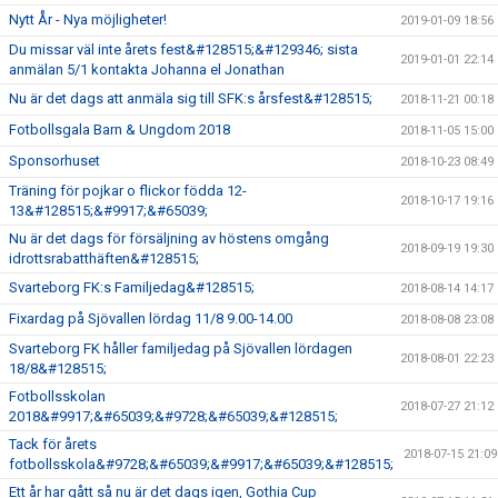
Nytt År - Nya möjligheter!
2019-01-09 18:56
Du missar väl inte årets fest&#128515;&#129346; sista
2019-01-01 22:14
anmälan 5/1 kontakta Johanna el Jonathan
Nu är det dags att anmäla sig till SFK:s årsfest&#128515;
2018-11-21 00:18
Fotbollsgala Barn & Ungdom 2018
2018-11-05 15:00
Sponsorhuset
2018-10-23 08:49
Träning för pojkar o flickor födda 12-
2018-10-17 19:16
13&#128515;&#9917;&#65039;
Nu är det dags för försäljning av höstens omgång
2018-09-19 19:30
idrottsrabatthäften&#128515;
Svarteborg FK:s Familjedag&#128515;
2018-08-14 14:17
Fixardag på Sjövallen lördag 11/8 9.00-14.00
2018-08-08 23:08
Svarteborg FK håller familjedag på Sjövallen lördagen
2018-08-01 22:23
18/8&#128515;
Fotbollsskolan
2018-07-27 21:12
2018&#9917;&#65039;&#9728;&#65039;&#128515;
Tack för årets
2018-07-15 21:09
fotbollsskola&#9728;&#65039;&#9917;&#65039;&#128515;
Ett år har gått så nu är det dags igen, Gothia Cup