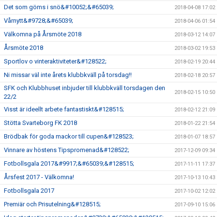
Det som göms i snö&#10052;&#65039;
2018-04-08 17:02
Vårnytt&#9728;&#65039;
2018-04-06 01:54
Välkomna på Årsmöte 2018
2018-03-12 14:07
Årsmöte 2018
2018-03-02 19:53
Sportlov o vinteraktiviteter&#128522;
2018-02-19 20:44
Ni missar väl inte årets klubbkväll på torsdag!!
2018-02-18 20:57
SFK och Klubbhuset inbjuder till klubbkväll torsdagen den
2018-02-15 10:50
22/2
Visst är ideellt arbete fantastiskt&#128515;
2018-02-12 21:09
Stötta Svarteborg FK 2018
2018-01-22 21:54
Brödbak för goda mackor till cupen&#128523;
2018-01-07 18:57
Vinnare av höstens Tipspromenad&#128522;
2017-12-09 09:34
Fotbollsgala 2017&#9917;&#65039;&#128515;
2017-11-11 17:37
Årsfest 2017 - Välkomna!
2017-10-13 10:43
Fotbollsgala 2017
2017-10-02 12:02
Premiär och Prisutelning&#128515;
2017-09-10 15:06