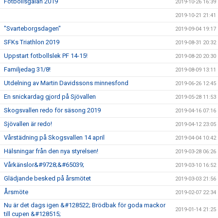
Fotbollsgalan 2019
2019-10-26 16:39
2019-10-21 21:41
"Svarteborgsdagen"
2019-09-04 19:17
SFKs Triathlon 2019
2019-08-31 20:32
Uppstart fotbollslek PF 14-15!
2019-08-20 20:30
Familjedag 31/8!
2019-08-09 13:11
Utdelning av Martin Davidssons minnesfond
2019-06-26 12:45
En snickardag gjord på Sjövallen
2019-05-28 11:53
Skogsvallen redo för säsong 2019
2019-04-16 07:16
Sjövallen är redo!
2019-04-12 23:05
Vårstädning på Skogsvallen 14 april
2019-04-04 10:42
Hälsningar från den nya styrelsen!
2019-03-28 06:26
Vårkänslor&#9728;&#65039;
2019-03-10 16:52
Glädjande besked på årsmötet
2019-03-03 21:56
Årsmöte
2019-02-07 22:34
Nu är det dags igen &#128522; Brödbak för goda mackor
2019-01-14 21:25
till cupen &#128515;