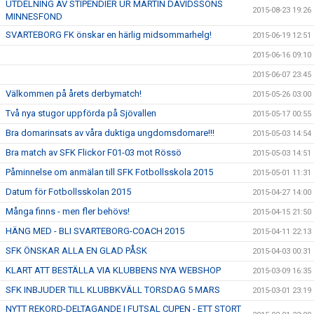
UTDELNING AV STIPENDIER UR MARTIN DAVIDSSONS
2015-08-23 19:26
MINNESFOND
SVARTEBORG FK önskar en härlig midsommarhelg!
2015-06-19 12:51
2015-06-16 09:10
2015-06-07 23:45
Välkommen på årets derbymatch!
2015-05-26 03:00
Två nya stugor uppförda på Sjövallen
2015-05-17 00:55
Bra domarinsats av våra duktiga ungdomsdomare!!!
2015-05-03 14:54
Bra match av SFK Flickor F01-03 mot Rössö
2015-05-03 14:51
Påminnelse om anmälan till SFK Fotbollsskola 2015
2015-05-01 11:31
Datum för Fotbollsskolan 2015
2015-04-27 14:00
Många finns - men fler behövs!
2015-04-15 21:50
HÄNG MED - BLI SVARTEBORG-COACH 2015
2015-04-11 22:13
SFK ÖNSKAR ALLA EN GLAD PÅSK
2015-04-03 00:31
KLART ATT BESTÄLLA VIA KLUBBENS NYA WEBSHOP
2015-03-09 16:35
SFK INBJUDER TILL KLUBBKVÄLL TORSDAG 5 MARS
2015-03-01 23:19
NYTT REKORD-DELTAGANDE I FUTSAL CUPEN - ETT STORT