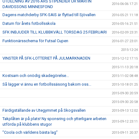
UTDELNING AV 2016 ÅRS STIPENDIER UR MARTIN
2016-06-06 17:21
DAVIDSSONS MINNESFOND
Dagens matchderby SFK-SAIS är flyttad till Sjövallen
2016-05-21 11:18
Datum för årets fotbollsskola
2016-05-16 21:51
SFK INBJUDER TILL KLUBBKVÄLL TORSDAG 25 FEBRUARI
2016-02-09 23:31
Funktionärsschema för Futsal Cupen
2016-01-27 23:01
2015-12-24
VINSTER PÅ SFK-LOTTERIET PÅ JULMARKNADEN
2015-12-12 17:15
2015-11-13 20:18
Kostsam och onödig skadegörelse...
2015-11-02 08:48
Så lägger vi ännu en fotbollssäsong bakom oss...
2015-10-18 01:25
2015-09-30 20:59
2015-09-30 20:58
Färdigställande av Utegymmet på Skogsvallen
2015-09-13 12:02
Takplåten är på plats! Ny sponsring och ytterligare arbeten
2015-09-12 23:11
utförda på klubbens stugor
”Coola och världens bästa lag”
2015-09-11 20:37