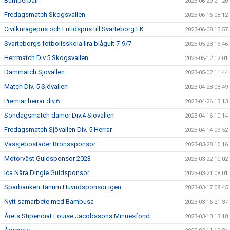
Bumperball
2023-06-29 21:20
Fredagsmatch Skogsvallen
2023-06-16 08:12
Civilkuragepris och Fritidspris till Svarteborg FK
2023-06-08 13:57
Svarteborgs fotbollsskola lira blågult 7-9/7
2023-05-23 19:46
Herrmatch Div.5 Skogsvallen
2023-05-12 12:01
Dammatch Sjövallen
2023-05-02 11:44
Match Div. 5 Sjövallen
2023-04-28 08:49
Premiär herrar div.6
2023-04-26 13:13
Söndagsmatch damer Div.4 Sjövallen
2023-04-16 10:14
Fredagsmatch Sjövallen Div. 5 Herrar
2023-04-14 09:52
Vässjebostäder Bronssponsor
2023-03-28 10:16
Motorväst Guldsponsor 2023
2023-03-22 10:02
Ica Nära Dingle Guldsponsor
2023-03-21 08:01
Sparbanken Tanum Huvudsponsor igen
2023-03-17 08:45
Nytt samarbete med Bambusa
2023-03-16 21:37
Årets Stipendiat Louise Jacobssons Minnesfond
2023-03-13 13:18