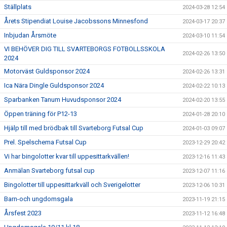
Ställplats
2024-03-28 12:54
Årets Stipendiat Louise Jacobssons Minnesfond
2024-03-17 20:37
Inbjudan Årsmöte
2024-03-10 11:54
VI BEHÖVER DIG TILL SVARTEBORGS FOTBOLLSSKOLA
2024-02-26 13:50
2024
Motorväst Guldsponsor 2024
2024-02-26 13:31
Ica Nära Dingle Guldsponsor 2024
2024-02-22 10:13
Sparbanken Tanum Huvudsponsor 2024
2024-02-20 13:55
Öppen träning för P12-13
2024-01-28 20:10
Hjälp till med brödbak till Svarteborg Futsal Cup
2024-01-03 09:07
Prel. Spelschema Futsal Cup
2023-12-29 20:42
Vi har bingolotter kvar till uppesittarkvällen!
2023-12-16 11:43
Anmälan Svarteborg futsal cup
2023-12-07 11:16
Bingolotter till uppesittarkväll och Sverigelotter
2023-12-06 10:31
Barn-och ungdomsgala
2023-11-19 21:15
Årsfest 2023
2023-11-12 16:48