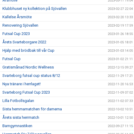
Årsmöte
2023-03-11 19:04
Klubbhuset ny kollektion på Sjövallen
2023-02-27 22:04
Kallelse Årsmöte
2023-02-20 13:33
Renovering Sjövallen
2023-02-19 17:59
Futsal Cup 2023
2023-01-26 18:55
Årets Svarteborgare 2022
2023-01-05 18:01
Hjälp med brödbak till vår Cup
2023-01-03 14:05
Futsal Cup
2023-01-02 21:11
Gratismånad Nordic Wellness
2022-12-15 09:27
Svarteborg futsal cup status 8/12
2022-11-29 17:21
Nya tränare i herrlaget!
2022-11-20 16:53
Svarteborg Futsal Cup 2023
2022-11-09 07:02
Lilla Fotbollsgalan
2022-11-02 07:33
Sista hemmamatchen för damerna
2022-10-02 10:51
Årets sista herrmatch
2022-10-01 12:50
Barngymnastiken
2022-09-27 11:15