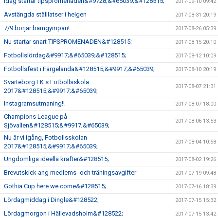
Idag startar tipspromenaden&#9728;&#65039;&#128515;
2017-09-10 09:42
Avstängda ställlatser i helgen
2017-08-31 20:19
7/9 börjar barngympan!
2017-08-26 05:39
Nu startar snart TIPSPROMENADEN&#128515;
2017-08-15 20:10
Fotbollslördag&#9917;&#65039;&#128515;
2017-08-12 10:09
Fotbollsfest i Färgelanda&#128515;&#9917;&#65039;
2017-08-10 20:19
Svarteborg FK:s Fotbollsskola
2017-08-07 21:31
2017&#128515;&#9917;&#65039;
Instagramsutmaning!!
2017-08-07 18:00
Champions League på
2017-08-06 13:53
Sjövallen&#128515;&#9917;&#65039;
Nu är vi igång, Fotbollsskolan
2017-08-04 10:58
2017&#128515;&#9917;&#65039;
Ungdomliga ideella krafter&#128515;
2017-08-02 19:26
Brevutskick ang medlems- och träningsavgifter
2017-07-19 09:48
Gothia Cup here we come&#128515;
2017-07-16 18:39
Lördagmiddag i Dingle&#128522;
2017-07-15 15:32
Lördagmorgon i Hällevadsholm&#128522;
2017-07-15 13:42