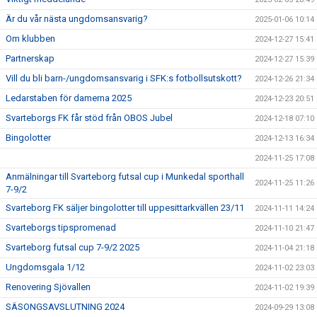
Är du vår nästa ungdomsansvarig?
2025-01-06 10:14
Om klubben
2024-12-27 15:41
Partnerskap
2024-12-27 15:39
Vill du bli barn-/ungdomsansvarig i SFK:s fotbollsutskott?
2024-12-26 21:34
Ledarstaben för damerna 2025
2024-12-23 20:51
Svarteborgs FK får stöd från OBOS Jubel
2024-12-18 07:10
Bingolotter
2024-12-13 16:34
2024-11-25 17:08
Anmälningar till Svarteborg futsal cup i Munkedal sporthall
2024-11-25 11:26
7-9/2
Svarteborg FK säljer bingolotter till uppesittarkvällen 23/11
2024-11-11 14:24
Svarteborgs tipspromenad
2024-11-10 21:47
Svarteborg futsal cup 7-9/2 2025
2024-11-04 21:18
Ungdomsgala 1/12
2024-11-02 23:03
Renovering Sjövallen
2024-11-02 19:39
SÄSONGSAVSLUTNING 2024
2024-09-29 13:08