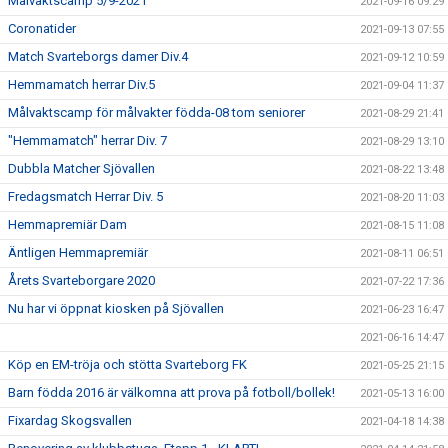
Målvaktscamp 5/9-2021
2021-09-16 09:29
Coronatider
2021-09-13 07:55
Match Svarteborgs damer Div.4
2021-09-12 10:59
Hemmamatch herrar Div.5
2021-09-04 11:37
Målvaktscamp för målvakter födda-08 tom seniorer
2021-08-29 21:41
"Hemmamatch" herrar Div. 7
2021-08-29 13:10
Dubbla Matcher Sjövallen
2021-08-22 13:48
Fredagsmatch Herrar Div. 5
2021-08-20 11:03
Hemmapremiär Dam
2021-08-15 11:08
Äntligen Hemmapremiär
2021-08-11 06:51
Årets Svarteborgare 2020
2021-07-22 17:36
Nu har vi öppnat kiosken på Sjövallen
2021-06-23 16:47
2021-06-16 14:47
Köp en EM-tröja och stötta Svarteborg FK
2021-05-25 21:15
Barn födda 2016 är välkomna att prova på fotboll/bollek!
2021-05-13 16:00
Fixardag Skogsvallen
2021-04-18 14:38