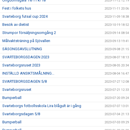
Ungdomsgala 19/11 kl 18
2023-11-12 12:19
Fest i folkets hus
2023-11-11 20:06
Svarteborg futsal cup 2024
2023-11-09 18:38
Besök av dietist
2023-10-19 18:52
Strumpor försäljningsomgång 2
2023-09-14 08:54
Målvaktsträning på Sjövallen
2023-09-13 19:41
SÄSONGSAVSLUTNING
2023-09-08 21:15
SVARTEBORGSDAGEN 2023
2023-08-07 18:13
Svarteborgsruset 2023
2023-08-05 20:34
INSTÄLLD ANSIKTSMÅLNING...
2023-08-04 16:47
SVARTEBORGSDAGEN 5/8
2023-07-27 12:08
Svarteborgsruset
2023-07-21 12:33
Bumperball
2023-07-20 09:24
Svarteborgs fotbollsskola Lira blågult är i gång
2023-07-07 13:01
Svarteborgsdagen 5/8
2023-07-04 21:13
Bumperball
2023-07-03 09:29