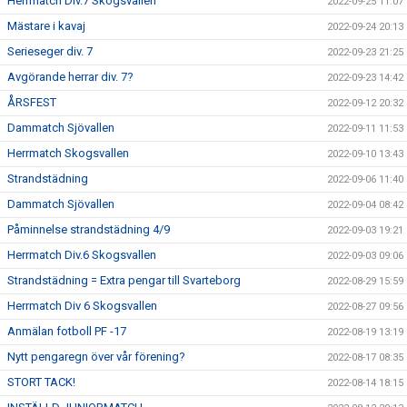
Herrmatch Div.7 Skogsvallen
2022-09-25 11:07
Mästare i kavaj
2022-09-24 20:13
Serieseger div. 7
2022-09-23 21:25
Avgörande herrar div. 7?
2022-09-23 14:42
ÅRSFEST
2022-09-12 20:32
Dammatch Sjövallen
2022-09-11 11:53
Herrmatch Skogsvallen
2022-09-10 13:43
Strandstädning
2022-09-06 11:40
Dammatch Sjövallen
2022-09-04 08:42
Påminnelse strandstädning 4/9
2022-09-03 19:21
Herrmatch Div.6 Skogsvallen
2022-09-03 09:06
Strandstädning = Extra pengar till Svarteborg
2022-08-29 15:59
Herrmatch Div 6 Skogsvallen
2022-08-27 09:56
Anmälan fotboll PF -17
2022-08-19 13:19
Nytt pengaregn över vår förening?
2022-08-17 08:35
STORT TACK!
2022-08-14 18:15