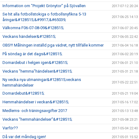
Information om "Projekt Grönytor" på Sjövallen
2017-07-12 20:24
Se hit alla fotbollstokiga o fotbollsnyfikna 5-13
2017-06-25 14:13
åringar&#128515;&#9917;&#65039;
Välkomna F06-07-08-09&#128515;
2017-06-07 20:45
Veckans händelser&#128515;
2017-06-05 22:42
OBS!!! Målningen inställd pga vädret, nytt tillfälle kommer
2017-06-04 16:18
På söndag är det dags&#128515;
2017-06-02 20:19
Domardebut i helgen igen&#128515;
2017-06-01 21:10
Veckans "hemma"händelser&#128515;
2017-05-31 21:18
Ny vecka nya utmaningar&#128515;veckans
2017-05-22 22:51
hemmahändelser
Domardebut&#128515;
2017-05-21 19:04
Hemmahändelser i veckan&#128515;
2017-05-16 17:02
Medlems- och träningsavgifter 2017
2017-05-13 13:48
Veckans "hemmahändelser"&#128515;
2017-05-08 23:21
Varför??
2017-05-04 22:40
Då var det måndag igen!
2017-05-01 15:52