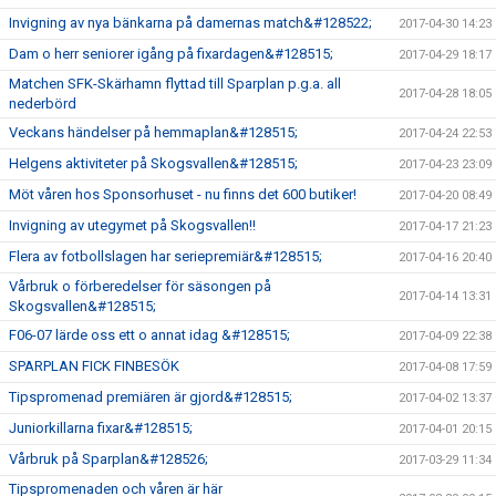
Invigning av nya bänkarna på damernas match&#128522;
2017-04-30 14:23
Dam o herr seniorer igång på fixardagen&#128515;
2017-04-29 18:17
Matchen SFK-Skärhamn flyttad till Sparplan p.g.a. all
2017-04-28 18:05
nederbörd
Veckans händelser på hemmaplan&#128515;
2017-04-24 22:53
Helgens aktiviteter på Skogsvallen&#128515;
2017-04-23 23:09
Möt våren hos Sponsorhuset - nu finns det 600 butiker!
2017-04-20 08:49
Invigning av utegymet på Skogsvallen!!
2017-04-17 21:23
Flera av fotbollslagen har seriepremiär&#128515;
2017-04-16 20:40
Vårbruk o förberedelser för säsongen på
2017-04-14 13:31
Skogsvallen&#128515;
F06-07 lärde oss ett o annat idag &#128515;
2017-04-09 22:38
SPARPLAN FICK FINBESÖK
2017-04-08 17:59
Tipspromenad premiären är gjord&#128515;
2017-04-02 13:37
Juniorkillarna fixar&#128515;
2017-04-01 20:15
Vårbruk på Sparplan&#128526;
2017-03-29 11:34
Tipspromenaden och våren är här