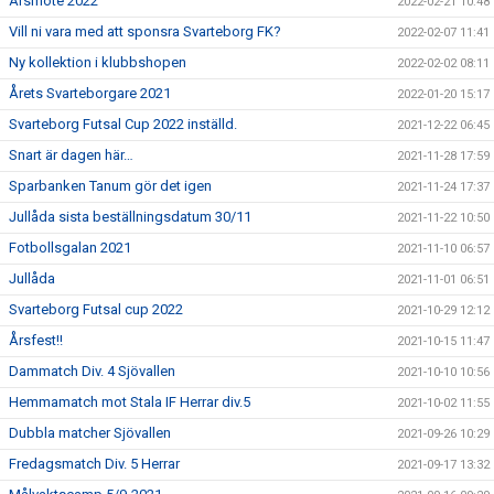
Årsmöte 2022
2022-02-21 10:48
Vill ni vara med att sponsra Svarteborg FK?
2022-02-07 11:41
Ny kollektion i klubbshopen
2022-02-02 08:11
Årets Svarteborgare 2021
2022-01-20 15:17
Svarteborg Futsal Cup 2022 inställd.
2021-12-22 06:45
Snart är dagen här…
2021-11-28 17:59
Sparbanken Tanum gör det igen
2021-11-24 17:37
Jullåda sista beställningsdatum 30/11
2021-11-22 10:50
Fotbollsgalan 2021
2021-11-10 06:57
Jullåda
2021-11-01 06:51
Svarteborg Futsal cup 2022
2021-10-29 12:12
Årsfest!!
2021-10-15 11:47
Dammatch Div. 4 Sjövallen
2021-10-10 10:56
Hemmamatch mot Stala IF Herrar div.5
2021-10-02 11:55
Dubbla matcher Sjövallen
2021-09-26 10:29
Fredagsmatch Div. 5 Herrar
2021-09-17 13:32