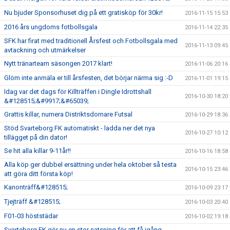
Nu bjuder Sponsorhuset dig på ett gratisköp för 30kr!
2016-11-15 15:53
2016 års ungdoms fotbollsgala
2016-11-14 22:35
SFK har firat med traditionell Årsfest och Fotbollsgala med
2016-11-13 09:45
avtackning och utmärkelser
Nytt tränarteam säsongen 2017 klart!
2016-11-06 20:16
Glöm inte anmäla er till årsfesten, det börjar närma sig :-D
2016-11-01 19:15
Idag var det dags för Killträffen i Dingle Idrottshall
2016-10-30 18:20
&#128515;&#9917;&#65039;
Grattis killar, numera Distriktsdomare Futsal
2016-10-29 18:36
Stöd Svarteborg FK automatiskt - ladda ner det nya
2016-10-27 10:12
tillägget på din dator!
Se hit alla killar 9-11år!!
2016-10-16 18:58
Alla köp ger dubbel ersättning under hela oktober så testa
2016-10-15 23:46
att göra ditt första köp!
Kanonträff&#128515;
2016-10-09 23:17
Tjejträff &#128515;
2016-10-03 20:40
F01-03 höststädar
2016-10-02 19:18
Svarteborg FK gör nu en stor satsning för att få igång