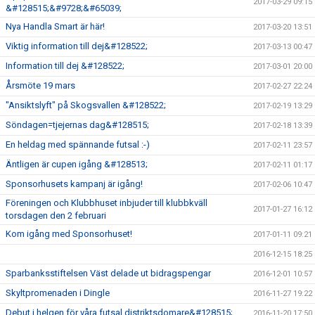
2017-03-29 09:15
&#128515;&#9728;&#65039;
Nya Handla Smart är här!
2017-03-20 13:51
Viktig information till dej&#128522;
2017-03-13 00:47
Information till dej &#128522;
2017-03-01 20:00
Årsmöte 19 mars
2017-02-27 22:24
"Ansiktslyft" på Skogsvallen &#128522;
2017-02-19 13:29
Söndagen=tjejernas dag&#128515;
2017-02-18 13:39
En heldag med spännande futsal :-)
2017-02-11 23:57
Äntligen är cupen igång &#128513;
2017-02-11 01:17
Sponsorhusets kampanj är igång!
2017-02-06 10:47
Föreningen och Klubbhuset inbjuder till klubbkväll
2017-01-27 16:12
torsdagen den 2 februari
Kom igång med Sponsorhuset!
2017-01-11 09:21
2016-12-15 18:25
Sparbanksstiftelsen Väst delade ut bidragspengar
2016-12-01 10:57
Skyltpromenaden i Dingle
2016-11-27 19:22
Debut i helgen för våra futsal distriktsdomare&#128515;
2016-11-20 17:50