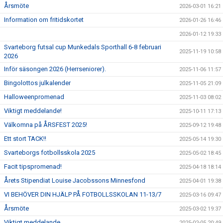
Årsmöte
2026-03-01 16:21
Information om fritidskortet
2026-01-26 16:46
2026-01-12 19:33
Svarteborg futsal cup Munkedals Sporthall 6-8 februari
2025-11-19 10:58
2026
Inför säsongen 2026 (Herrseniorer).
2025-11-06 11:57
Bingolottos julkalender
2025-11-05 21:09
Halloweenpromenad
2025-11-03 08:02
Viktigt meddelande!
2025-10-11 17:13
Välkomna på ÅRSFEST 2025!
2025-09-12 19:48
Ett stort TACK!!
2025-05-14 19:30
Svarteborgs fotbollsskola 2025
2025-05-02 18:45
Facit tipspromenad!
2025-04-18 18:14
Årets Stipendiat Louise Jacobssons Minnesfond
2025-04-01 19:38
VI BEHÖVER DIN HJÄLP PÅ FOTBOLLSSKOLAN 11-13/7
2025-03-16 09:47
Årsmöte
2025-03-02 19:37
Viktigt meddelande
2025-02-05 20:49